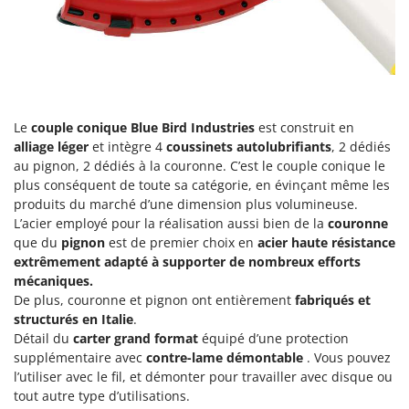
Master
Mastercook
Masterpro
McCulloch
MCH
Le
couple conique
Blue Bird
Industries
est construit en
alliage léger
et intègre 4
coussinets autolubrifiants
, 2 dédiés
Michelin
au pignon, 2 dédiés à la couronne. C’est le couple conique le
Mille
plus conséquent de toute sa catégorie, en évinçant même les
Minox
produits du marché d’une dimension plus volumineuse.
L’acier employé pour la réalisation aussi bien de la
couronne
Mockmill
que du
pignon
est de premier choix en
acier haute résistance
More than chef
extrêmement adapté à supporter de nombreux efforts
mécaniques.
MOSA
De plus, couronne et pignon ont entièrement
fabriqués et
MOVA
structurés en Italie
.
Détail du
carter grand format
équipé d’une protection
Mowox
supplémentaire avec
contre-lame démontable
. Vous pouvez
MTD
l’utiliser avec le fil, et démonter pour travailler avec disque ou
tout autre type d’utilisations.