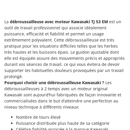
Groupes électrogènes
E
Gyrobroyeurs à lame pour tracteur
EcoFlow
La
débroussailleuse avec moteur Kawasaki TJ 53 EM
est un
Edilmark
H
outil de travail professionnel qui associe idéalement
Haches - Cognées et Hachettes
Effeuno
puissance, efficacité et fiabilité et permet un usage
Hachoirs à viande
Einhell
extrêmement polyvalent. Cette débroussailleuse est très
pratique pour les situations difficiles telles que les herbes
Herses à Dents
Elegen
très hautes et les buissons épais. Le guidon ajustable dont
Herses Rotatives
Energy Gruppi
elle est équipée assure des mouvements précis et appropriés
durant vos séances de travail, ce qui vous évitera de devoir
Enotecnica Pillan
L
supporter les habituelles douleurs provoquées par un travail
Lames à neige
Eschenfelder
prolongé.
Lames niveleuses pour tracteur
Pourquoi choisir une débroussailleuse Kawasaki ?
Les
EuroMech
débroussailleuses à 2 temps avec un moteur original
Lave-vitres
Eurosystems
Kawasaki sont aujourd’hui fabriquées de façon innovante et
Lieuses électriques pour vignes
commercialisées dans le but d’atteindre une perfection au
F
niveau technique à différents niveaux:
FAC
M
Machines à pâtes
Fama Industrie
Nombre de tours élevé
Puissance distribuée plus haute de sa catégorie
Machines de nettoyage pour panneaux photovoltaïques et surfaces vitrées
Famag
Célèbre fiabilité associée à la marque Kawasaki