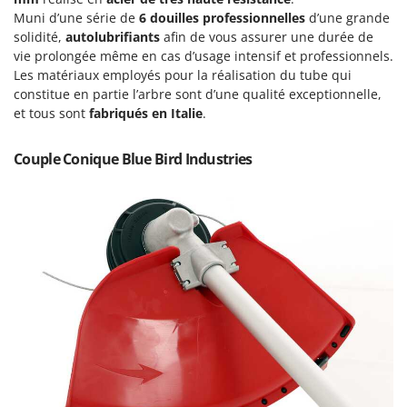
Tondeuses autoportées
Lampacrescia - MGM
Muni d’une série de
6 douilles professionnelles
d’une grande
Tondeuses débroussailleuses thermiques
solidité,
Landxcape
autolubrifiants
afin de vous assurer une durée de
vie prolongée même en cas d’usage intensif et professionnels.
Trancheuses
LAR Casalinghi
Les matériaux employés pour la réalisation du tube qui
Trancheuses de sol
Lavor
constitue en partie l’arbre sont d’une qualité exceptionnelle,
et tous sont
Transpalettes
fabriqués en Italie
.
Linea VZ
Treuils de débardage
Lisam
Couple Conique Blue Bird Industries
Tronçonneuses
Lotusgrill
V
M
Vêtements de Sécurité
M.A.I.BO.
Vibroculteurs à tracteur
Macom
Macte Ovens
Makita
MAMMAMIA
Marcato
Marina Systems