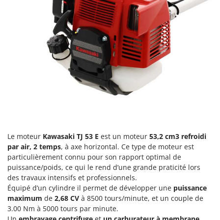
Perches Élagueuses
Francini
Pétrins à Spirale
G
Piscines
G3 Ferrari
Planteuses de pommes de terre pour tracteur
Gardena
Plateaux de coupe pour tracteur
Garofalo
Plumeuses
GeoTech
Pompes d'irrigation à tracteur
GeoTech Pro
Pompes de transfert
Gierre
Pompes immergées électriques
Ginko - MGM
Postes à souder
Le moteur
Kawasaki TJ 53 E
est un moteur
53,2 cm3
refroidi
Gipeco
par air, 2 temps
, à axe horizontal. Ce type de moteur est
Poussoirs à saucisse
Girmi
particulièrement connu pour son rapport optimal de
Power Stations - Batteries - Centrales électriques portables
puissance/poids, ce qui le rend d’une grande praticité lors
GRAEF
des travaux intensifs et professionnels.
Presses à pellets
Gre
Équipé d’un cylindre il permet de développer une
puissance
Pressoirs à fruits
maximum
de
2,68 CV
à 8500 tours/minute, et un couple de
GreenBay
Pressoirs à Raisin
3.00 Nm à 5000 tours par minute.
Greenworks
Un
embrayage centrifuge
et
un carburateur à membrane
,