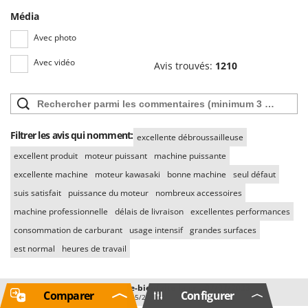
Média
Avec photo
Avec vidéo
Avis trouvés:
1210
Filtrer les avis qui nomment:
excellente débroussailleuse
excellent produit
moteur puissant
machine puissante
excellente machine
moteur kawasaki
bonne machine
seul défaut
suis satisfait
puissance du moteur
nombreux accessoires
machine professionnelle
délais de livraison
excellentes performances
consommation de carburant
usage intensif
grandes surfaces
est normal
heures de travail
Bernard L.
Saint-martin-de-bienfaite-la-cre (Calvados)
07/07/2023
Comparer
Configurer
Achat vérifié par AgriEuro
30/05/2019