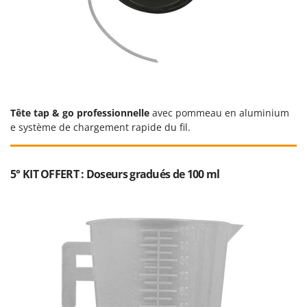
Worx
Y
Yard Force
Z
Zanon
Zephir
Tête tap & go professionnelle
avec pommeau en aluminium
ZGrills
e système de chargement rapide du fil.
Zodiac
Zomax
5° KIT OFFERT : Doseurs gradués de 100 ml