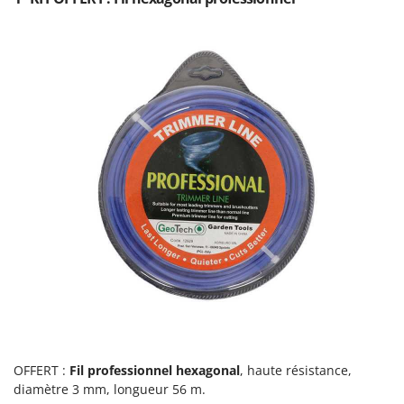
Resto Italia
Ribimex
Ripartrak
Ritter
River Systems
Robomow
Rossofuoco
Rover Pompe
Royal Food
Ryobi
S
S.T.P.
Santos
Sbaraglia
OFFERT :
Fil professionnel hexagonal
, haute résistance,
Schnitzer
diamètre 3 mm, longueur 56 m.