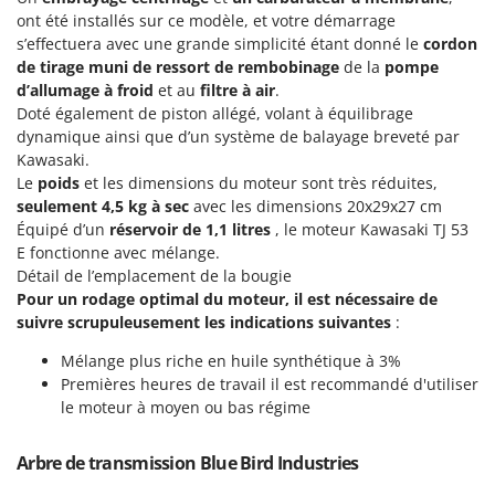
Pulvérisateurs
GRIFO
ont été installés sur ce modèle, et votre démarrage
Pulvérisateurs portés
s’effectuera avec une grande simplicité étant donné le
cordon
GVS
de tirage muni de ressort de rembobinage
de la
pompe
GYS
R
d’allumage à froid
et au
filtre à air
.
Rafraîchisseurs d'air par évaporation
Doté également de piston allégé, volant à équilibrage
H
dynamique ainsi que d’un système de balayage breveté par
Rampes de chargement en aluminium
Hailo
Kawasaki.
Râpes à fromage électriques
Helvi
Le
poids
et les dimensions du moteur sont très réduites,
Râteaux pour tracteur
seulement 4,5 kg à sec
avec les dimensions 20x29x27 cm
Henx
Équipé d’un
réservoir de 1,1 litres
, le moteur Kawasaki TJ 53
Remplisseuses
HiKOKI
E fonctionne avec mélange.
Robots nettoyeurs de piscine
Détail de l’emplacement de la bougie
Honda
Pour un rodage optimal du moteur, il est nécessaire de
Robots Tondeuses
suivre scrupuleusement les indications suivantes
:
I
Rogneuses de souches
Idromatic
Mélange plus riche en huile synthétique à 3%
Rouleaux pour tracteur
Il-Tec
Premières heures de travail il est recommandé d'utiliser
le moteur à moyen ou bas régime
Imperia
S
Scies à os
Infaco
Arbre de transmission Blue Bird Industries
Scies à Ruban
Intec