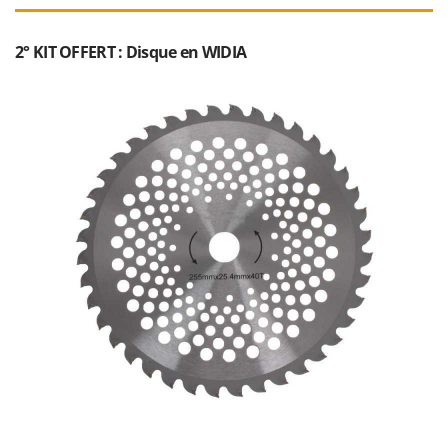
Seven Italy
Shark
2° KIT OFFERT : Disque en WIDIA
Silky
Simatech
Sirman
Skil
Smartwood
Smeg
Snapper
Solidur
Spice Electronics
Spiralmac
Spring Protezione
Spyro
Stanley