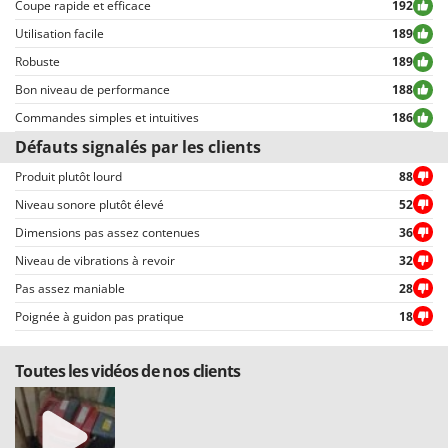
Coupe rapide et efficace
192
des données personnelles.
Utilisation facile
189
Set clés d'entretien
Oui
Tous les commentaires, qu’ils soient positifs ou négatifs, peuvent être
consultés rapidement par nos visiteurs, grâce également aux filtres qui
Robuste
189
Bidon de préparation pour mélange
Non
permettent une sélection rapide, comme par exemple celui permettant de
Bon niveau de performance
188
choisir entre avis positifs et négatifs.
Manuel d'utilisation
Oui
Commandes simples et intuitives
186
Défauts signalés par les clients
Produit plutôt lourd
88
Niveau sonore plutôt élevé
52
Dimensions pas assez contenues
36
Niveau de vibrations à revoir
32
Pas assez maniable
28
Poignée à guidon pas pratique
18
Toutes les vidéos de nos clients