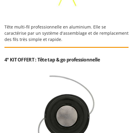
Troy-Bilt
U
Udor
Tête multi-fil professionnelle en aluminium. Elle se
Unger
caractérise par un système d'assemblage et de remplacement
des fils très simple et rapide.
V
Verdemax
Vesco
4° KIT OFFERT : Tête tap & go professionnelle
Volpi
W
Waldner
Weber
WIDU
Wiper EcoRobot
Wolf Garten
Wortex