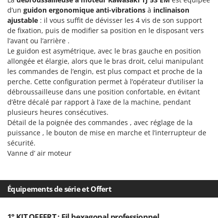
Oriental Koshin
d’un
guidon ergonomique anti-vibrations
à
inclinaison
Outdoorchef
ajustable
: il vous suffit de dévisser les 4 vis de son support
de fixation, puis de modifier sa position en le disposant vers
l’avant ou l’arrière .
P
Palazzetti
Le guidon est asymétrique, avec le bras gauche en position
allongée et élargie, alors que le bras droit, celui manipulant
Palumbo Pavi
les commandes de l’engin, est plus compact et proche de la
Partisani
perche. Cette configuration permet à l’opérateur d’utiliser la
Paterlini
débroussailleuse dans une position confortable, en évitant
d’être décalé par rapport à l’axe de la machine, pendant
Philips
plusieurs heures consécutives.
Pramac
Détail de la poignée des commandes , avec réglage de la
puissance , le bouton de mise en marche et l’interrupteur de
Prismafood
sécurité.
Vanne d’ air moteur
R
R.G.V.
Rato
Équipements de série et Offert
Reber
Redback
1° KIT OFFERT : Fil hexagonal professionnel