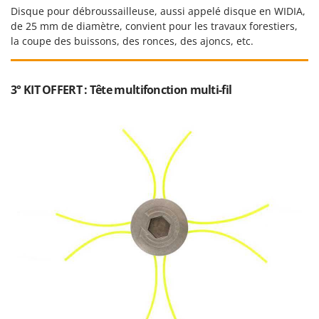
Stiga
Disque pour débroussailleuse, aussi appelé disque en WIDIA,
de 25 mm de diamètre, convient pour les travaux forestiers,
Stocker
la coupe des buissons, des ronces, des ajoncs, etc.
Sunseeker
T
3° KIT OFFERT : Tête multifonction multi-fil
Tecla
TecnoGen
Tellarini Pompe
Telwin
Tenco
Tineco
Titania
Tornado
Tre Spade
Trev - Abrek - TecnoVIR
Trotec