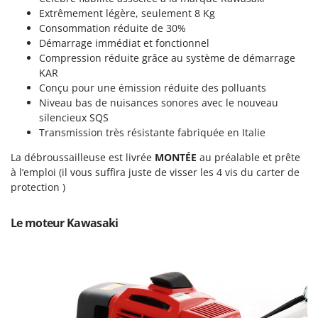
Machines pour la transformation des fruits
Famur
Extrêmement légère, seulement 8 Kg
Machines sous vide
Consommation réduite de 30%
FARMER
Démarrage immédiat et fonctionnel
Motobineuses
FBC
Compression réduite grâce au système de démarrage
Motoculteurs
KAR
Ferrari Group
Conçu pour une émission réduite des polluants
Motofaucheuses
Ferroni
Niveau bas de nuisances sonores avec le nouveau
Motopompes pour irrigation
Ferrua
silencieux SQS
Transmission très résistante fabriquée en Italie
Moulins à céréales électriques
FIAC
Moulins à farine
La débroussailleuse est livrée
MONTÉE
au préalable et prête
FIEM
à l’emploi (il vous suffira juste de visser les 4 vis du carter de
Fimar
N
protection )
Nettoyeurs et Balais à vapeur
FINI
Nettoyeurs haute pression
Le moteur Kawasaki
Fiorentini
Nettoyeurs tapis, moquettes et tapisseries
Fiskars
Flymo
P
Peignes vibreurs et Secoueurs à olives
Fontana Forni
Pelles rétros pour tracteur
Forest Master