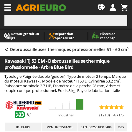
-1
Retour gratuit 30
Réparation
Pièces de
A
A
jrs
après‑vente
rechange
Abris de jardin
ABAC
<
Accessoires pour tracteurs tondeuses autoportés
AgriEuro Premium
Débroussailleuses thermiques professionnelles 51 - 60 cm³
Aérateurs Scarificateurs pour gazon
AgriEuro TOP-LINE
Kawasaki TJ 53 E M - Débroussailleuse thermique
Arracheuses de pommes de terre pour tracteur
AGT
professionnelle - Arbre Blue Bird
Aspirateurs - Balais Électriques
Aima
Typologie Poignée double (guidon), Type de moteur 2 temps, Marque
du moteur Kawasaki, Modèle de moteur TJ 53 E, Cylindrée 53.2 cm³,
Aspirateurs à cendres
Airmec
Puissance nominale 2.7 HP, Diamètre de la perche 28 mm, Arbre et
couple conique professionnel, Poids 8 kg, Pays de fabrication Italie
Aspirateurs à feuilles sur roues
AL-KO
Aspirateurs de piscine
ALA 2000
Aspirateurs Multifonctions
Alce
8,1
Industriel
(1210)
4,71/5
Atomiseurs agricoles pour tracteurs
Alpina
Atomiseurs pour traitements
Ama
ID
: K4109
MPN: 879950A/RS
EAN: 8025518315400
R-35