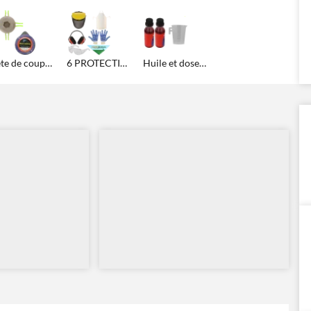
Tête de coupe multi-fils et Fil hexagonal
6 PROTECTIONS
Huile et doseur