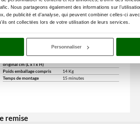
Bidon pour l'essence
Non
rafic. Nous partageons également des informations sur l'utilisati
Set clés d'entretien
Oui
, de publicité et d'analyse, qui peuvent combiner celles-ci avec
Bidon de préparation pour
Non
mélange
ils ont collectées lors de votre utilisation de leurs services.
Manuel d'utilisation
Oui
Dimensions et logistique
Poids net
7.8 Kg
Personnaliser
Emballage
Carton d'origine
Dimensions emballage(s)
32x30x190 cm
original cm (L x l x H)
Poids emballage compris
14 Kg
Temps de montage
15 minutes
ne remise