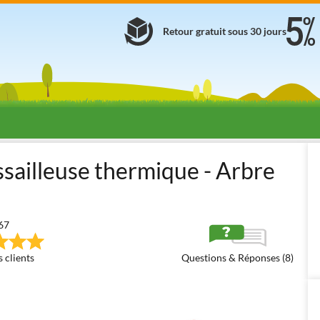
Retour gratuit sous 30 jours
Débroussailleuses thermiques
Grandes débroussailleuses thermi
sailleuse thermique - Arbre
67
 clients
Questions & Réponses (8)