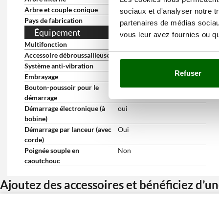
Arbre et couple conique
professionnel
sociaux et d'analyser notre t
Pays de fabrication
Italie
partenaires de médias sociaux
Équipement
vous leur avez fournies ou qu'
Multifonction
Non
Accessoire débroussailleuse
De série
Système anti-vibration
Oui
Refuser
Embrayage
oui
Bouton-poussoir pour le
Oui
démarrage
Démarrage électronique (à
oui
bobine)
Démarrage par lanceur (avec
Oui
corde)
Poignée souple en
Non
caoutchouc
Ajoutez des accessoires et bénéficiez d’u