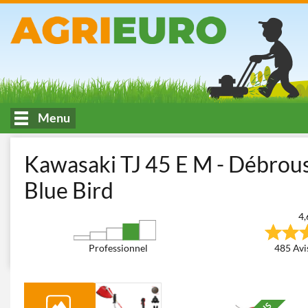
Menu
Accueil
Fauchage et Tonte des espaces verts
Débroussailleuses
Kawasaki TJ 45 E M - Débrous
Blue Bird
4,
Professionnel
485 Avis