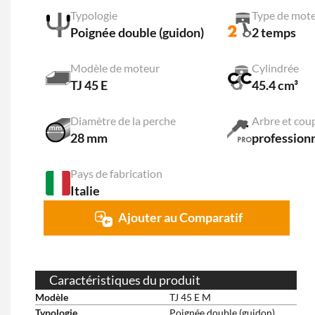
Typologie
Type de mot
Poignée double (guidon)
2 temps
Modèle de moteur
Cylindrée
TJ 45 E
45.4 cm³
Diamètre de la perche
Arbre et cou
28 mm
profession
Pays de fabrication
Italie
Ajouter au Comparatif
Caractéristiques du produit
Modèle
TJ 45 E M
Typologie
Poignée double (guidon)