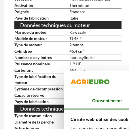
Activation
Thermique
Poignée
Standard
Pays de fabrication
Italie
Données techniques du moteur
Marque du moteur
Kawasaki
Modèle de moteur
TJ 45 E
Type de moteur
2 temps
Cylindrée
45.4 cm³
Nombre de cylindres
monocylindre
Puissance nominale
1.9 HP
Carburant
Mélange
Type de lubrification du
Directe avec le mélange
moteur
Système de décompression
Automatique
Capacité réservoir
0.9 L
Consentement
Pays de fabrication
Japon
Données techniques de la transmission
Type de transmission
Arbre rigide
Ce site web utilise des cook
Diamètre de la perche
28 mm
Arbre interne
rigide
Les cookies nous permettent d