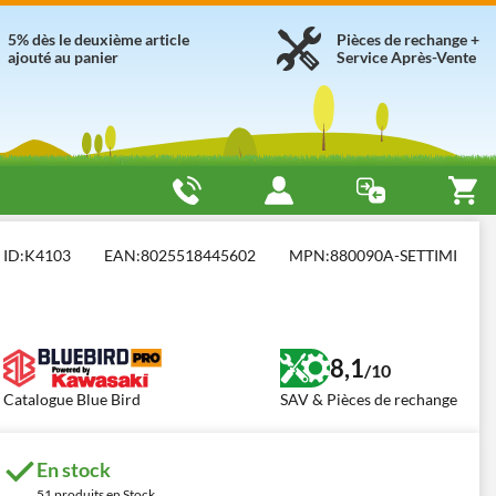
5% dès le deuxième article
Pièces de rechange +
ajouté au panier
Service Après-Vente
ques 41- 50 cm³
Blue Bird TJ 45 E M
ID:
K4103
EAN:
8025518445602
MPN:
880090A-SETTIMI
8,1
/10
Catalogue Blue Bird
SAV & Pièces de rechange
En stock
51 produits en Stock