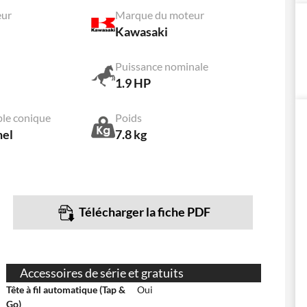
eur
Marque du moteur
Kawasaki
Puissance nominale
1.9 HP
ple conique
Poids
nel
7.8 kg
Télécharger la fiche PDF
Accessoires de série et gratuits
Tête à fil automatique (Tap &
Oui
Go)