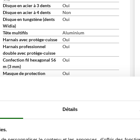
Disque en acier à 3 dents
Oui
Disque en acier à 4 dents
Non
Disque en tungstène (dents
Oui
Widia)
Tête multifils
Aluminium
Harnais avec protège-cuisse
Oui
Harnais professionnel
Oui
double avec protège-cuisse
Confection fil hexagonal 56
Oui
m (3 mm)
Masque de protection
Oui
Lunettes de protection
Oui
Casque anti-bruit
Oui
Tablier de protection
Oui
Bandana
Oui
Flacon d'huile
Oui
Détails
Support de disque et outils
Oui
de montage du disque
Protection plastique du
Oui
ies.
disque
e personnaliser le contenu et les annonces, d'offrir des fonctio