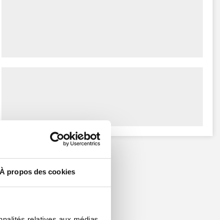
À propos des cookies
nnalités relatives aux médias