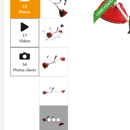
+3000 VENDUS
51
Photos
17
Vidéos
56
Photos clients