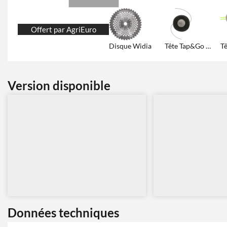
Offert par AgriEuro
Disque Widia
Tête Tap&Go auto rechargeable additionnelle
Version disponible
Données techniques