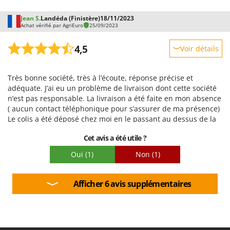
Jean S.
Landéda (Finistère)
18/11/2023
Achat vérifié par AgriEuro
25/09/2023
4,5
Voir détails
Robustesse
Très bonne société, très à l’écoute, réponse précise et
Prestations
adéquate. J’ai eu un problème de livraison dont cette société
Facilité d'utilisation
n’est pas responsable. La livraison a été faite en mon absence
( aucun contact téléphonique pour s’assurer de ma présence)
Qualité / Prix
Le colis a été déposé chez moi en le passant au dessus de la
Facilité de montage
clôture ce qui a engendré des dégâts. La personne qui s’est
Cet avis a été utile ?
occupé de ce problème a été très efficace. Merci à lui Je
Emballage
recommande vivement cette société
Oui
(1)
Non
(1)
Afficher 6 avis supplémentaires