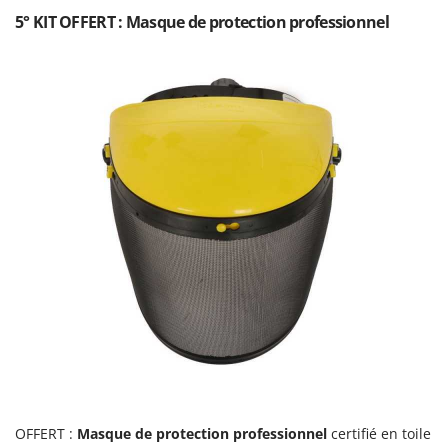
Stiga
5° KIT OFFERT : Masque de protection professionnel
Stocker
Sunseeker
T
Tecla
TecnoGen
Tellarini Pompe
Telwin
Tenco
Tineco
Titania
Tornado
Tre Spade
Trev - Abrek - TecnoVIR
Trotec
OFFERT :
Masque de protection professionnel
certifié en toile