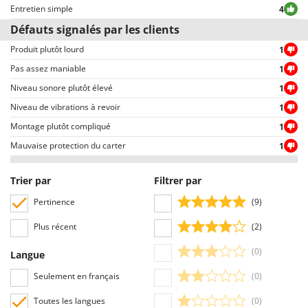
Manuel d'utilisation
Oui
Entretien simple
4
Défauts signalés par les clients
Produit plutôt lourd
1
Pas assez maniable
1
Niveau sonore plutôt élevé
1
Niveau de vibrations à revoir
1
Montage plutôt compliqué
1
Mauvaise protection du carter
1
Trier par
Filtrer par
Pertinence
(9)
Plus récent
(2)
(0)
Langue
Seulement en français
(0)
Toutes les langues
(0)