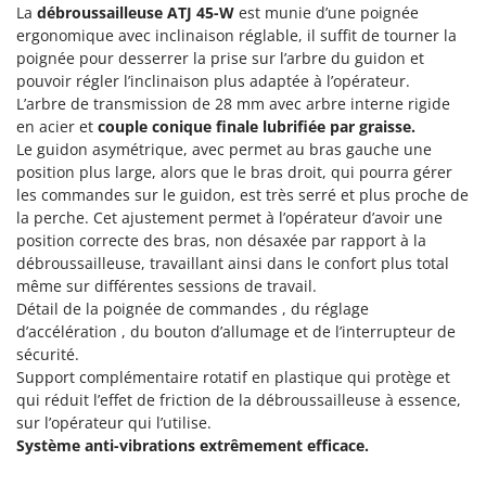
Scies alternatives à batterie
La
débroussailleuse ATJ 45-W
est munie d’une poignée
Intex
ergonomique avec inclinaison réglable, il suffit de tourner la
Scies de jardin télescopiques
Italyco
poignée pour desserrer la prise sur l’arbre du guidon et
Sécateurs électriques à batterie
pouvoir régler l’inclinaison plus adaptée à l’opérateur.
ITM
Sécateurs et Échenilloirs manuels
L’arbre de transmission de 28 mm avec arbre interne rigide
en acier et
couple conique finale lubrifiée par graisse.
J
Sécateurs pneumatiques
JOLLY ITALIA
Le guidon asymétrique, avec permet au bras gauche une
Semoirs et Épandeurs d'engrais
position plus large, alors que le bras droit, qui pourra gérer
K
les commandes sur le guidon, est très serré et plus proche de
Socs pour tracteur
KAAZ
la perche. Cet ajustement permet à l’opérateur d’avoir une
Souffleurs aspirateurs pour Feuilles
Karcher
position correcte des bras, non désaxée par rapport à la
débroussailleuse, travaillant ainsi dans le confort plus total
Soufreuses - Poudreuses à dos
Kasco
même sur différentes sessions de travail.
Soufreuses - Poudreuses pour tracteur
Kemper
Détail de la poignée de commandes , du réglage
d’accélération , du bouton d’allumage et de l’interrupteur de
Keter
T
sécurité.
Taille-haies
KitchenAid
Support complémentaire rotatif en plastique qui protège et
Taille-haies à bras pour tracteur
qui réduit l’effet de friction de la débroussailleuse à essence,
Komo
sur l’opérateur qui l’utilise.
Tarières
Système anti-vibrations extrêmement efficace.
L
Tondeuses à Gazon
Laica