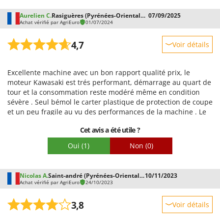
Aurelien C.
Rasiguères (Pyrénées-Orientales)
07/09/2025
Achat vérifié par AgriEuro
01/07/2024
4,7
Voir détails
Robustesse
Excellente machine avec un bon rapport qualité prix, le
Prestations
moteur Kawasaki est trés performant, démarrage au quart de
Facilité d'utilisation
tour et la consommation reste modéré même en condition
sévère . Seul bémol le carter plastique de protection de coupe
Qualité / Prix
et un peu fragile au vu des performances de la machine . Le
Facilité de montage
harnais est solide mais pas trés ergonomique, le crochet de
Cet avis a été utile ?
maintien de la débroussailleuse se défait souvent lors du
Emballage
travail . Cependant je recommande l'achat de cette machine,
Oui
(1)
Non
(0)
j'en ai même acheté une deuxième . Nous les utilisont pour
des travaux intensifs en viticulture.
Nicolas A.
Saint-andré (Pyrénées-Orientales)
10/11/2023
Achat vérifié par AgriEuro
24/10/2023
3,8
Voir détails