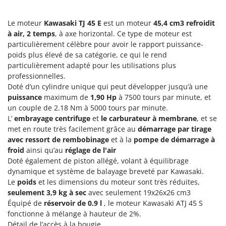
Perches Élagueuses
Francini
Pétrins à Spirale
Le moteur
Kawasaki TJ 45 E
est un moteur
45,4 cm3
refroidit
G
Piscines
à air, 2 temps
, à axe horizontal. Ce type de moteur est
G3 Ferrari
particulièrement célèbre pour avoir le rapport puissance-
Planteuses de pommes de terre pour tracteur
Gardena
poids plus élevé de sa catégorie, ce qui le rend
Plateaux de coupe pour tracteur
particulièrement adapté pour les utilisations plus
Garofalo
professionnelles.
Plumeuses
GeoTech
Doté d’un cylindre unique qui peut développer jusqu’à une
Pompes d'irrigation à tracteur
puissance
maximum de
1,90 Hp
à 7500 tours par minute, et
GeoTech Pro
un couple de 2.18 Nm à 5000 tours par minute.
Pompes de transfert
Gierre
L’
embrayage centrifuge
et
le carburateur à membrane
, et se
Pompes immergées électriques
Ginko - MGM
met en route très facilement grâce au
démarrage par tirage
Postes à souder
avec ressort de rembobinage
et à la
pompe de démarrage à
Gipeco
froid
ainsi qu’au
réglage de l'air
Poussoirs à saucisse
Girmi
Doté également de piston allégé, volant à équilibrage
Power Stations - Batteries - Centrales électriques portables
dynamique et système de balayage breveté par Kawasaki.
GRAEF
Le
poids
et les dimensions du moteur sont très réduites,
Presses à pellets
Gre
seulement 3,9 kg à sec
avec seulement 19x26x26 cm3
Pressoirs à fruits
Équipé de
réservoir de 0.9 l
, le moteur Kawasaki ATJ 45 S
GreenBay
fonctionne à mélange à hauteur de 2%.
Pressoirs à Raisin
Greenworks
Détail de l’accès à la bougie .