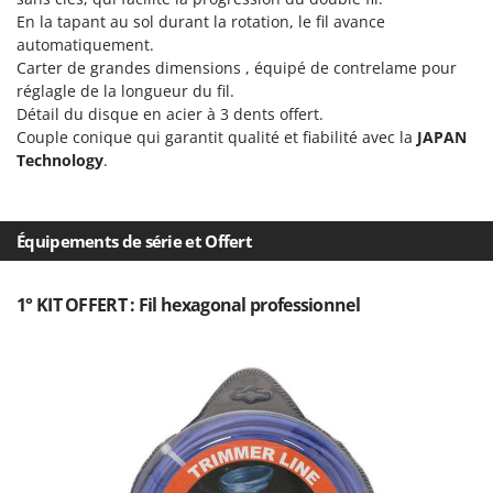
Master
En la tapant au sol durant la rotation, le fil avance
automatiquement.
Mastercook
Carter de grandes dimensions , équipé de contrelame pour
Masterpro
réglagle de la longueur du fil.
McCulloch
Détail du disque en acier à 3 dents offert.
Couple conique qui garantit qualité et fiabilité avec la
JAPAN
MCH
Technology
.
Michelin
Mille
Équipements de série et Offert
Minox
Mockmill
1° KIT OFFERT : Fil hexagonal professionnel
More than chef
MOSA
MOVA
Mowox
MTD