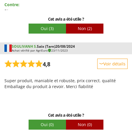
Contre:
Emballage
Rien
Cet avis a été utile ?
Oui
(3)
Non
(2)
SOULIVANH S.
Saïx (Tarn)
20/08/2024
Achat vérifié par AgriEuro
23/11/2023
4,8
Voir détails
Robustesse
Super produit, maniable et robuste, prix correct. qualité
Prestations
Emballage du produit à revoir. Merci fiabilité
Facilité d'utilisation
Qualité / Prix
Facilité de montage
Cet avis a été utile ?
Emballage
Oui
(0)
Non
(0)