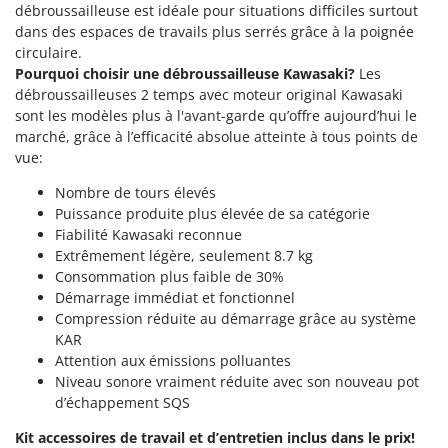
débroussailleuse est idéale pour situations difficiles surtout
Groupes électrogènes
E
dans des espaces de travails plus serrés grâce à la poignée
Gyrobroyeurs à lame pour tracteur
EcoFlow
circulaire.
Pourquoi choisir une débroussailleuse Kawasaki?
Les
Edilmark
H
débroussailleuses 2 temps avec moteur original Kawasaki
Haches - Cognées et Hachettes
Effeuno
sont les modèles plus à l'avant-garde qu’offre aujourd’hui le
Hachoirs à viande
Einhell
marché, grâce à l’efficacité absolue atteinte à tous points de
vue:
Herses à Dents
Elegen
Herses Rotatives
Nombre de tours élevés
Energy Gruppi
Puissance produite plus élevée de sa catégorie
Enotecnica Pillan
L
Fiabilité Kawasaki reconnue
Lames à neige
Eschenfelder
Extrêmement légère, seulement 8.7 kg
Consommation plus faible de 30%
Lames niveleuses pour tracteur
EuroMech
Démarrage immédiat et fonctionnel
Lave-vitres
Eurosystems
Compression réduite au démarrage grâce au système
Lieuses électriques pour vignes
KAR
F
Attention aux émissions polluantes
FAC
M
Niveau sonore vraiment réduite avec son nouveau pot
Machines à pâtes
d’échappement SQS
Fama Industrie
Machines de nettoyage pour panneaux photovoltaïques et surfaces vitrées
Famag
Kit accessoires de travail et d’entretien inclus dans le prix!