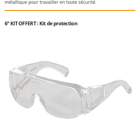
métallique pour travailler en toute sécurité.
Troy-Bilt
U
Udor
6° KIT OFFERT : Kit de protection
Unger
V
Verdemax
Vesco
Volpi
W
Waldner
Weber
WIDU
Wiper EcoRobot
Wolf Garten
Wortex