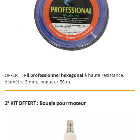
N
New O.M.R.A.
Nilfisk
Ninja
Novatec
Novital
NuAir
NuovaFac
O
OFFERT :
Fil professionnel hexagonal
à haute résistance,
Officine Savioli
diamètre 3 mm, longueur 56 m.
Oliviero
Olix
2° KIT OFFERT : Bougie pour moteur
OMA
Omas
Ompagrill
Ooni