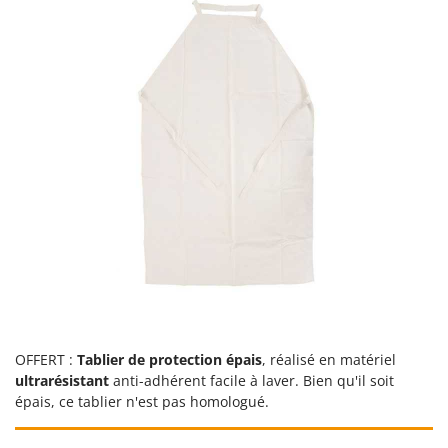
Seven Italy
Shark
Silky
Simatech
Sirman
Skil
Smartwood
Smeg
Snapper
Solidur
Spice Electronics
Spiralmac
OFFERT :
Tablier de protection épais
, réalisé en matériel
Spring Protezione
ultrarésistant
anti-adhérent facile à laver. Bien qu'il soit
Spyro
épais, ce tablier n'est pas homologué.
Stanley