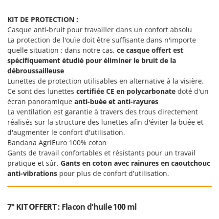
Worx
KIT DE PROTECTION :
Y
Casque anti-bruit pour travailler dans un confort absolu
Yard Force
La protection de l'ouïe doit être suffisante dans n'importe
quelle situation : dans notre cas,
ce casque offert est
Z
Zanon
spécifiquement étudié pour éliminer le bruit de la
débroussailleuse
Zephir
Lunettes de protection utilisables en alternative à la visière.
ZGrills
Ce sont des lunettes
certifiée CE en polycarbonate
doté d'un
écran panoramique
anti-buée et anti-rayures
Zodiac
La ventilation est garantie à travers des trous directement
Zomax
réalisés sur la structure des lunettes afin d'éviter la buée et
d'augmenter le confort d'utilisation.
Bandana AgriEuro 100% coton
Gants de travail confortables et résistants pour un travail
pratique et sûr.
Gants en coton avec rainures en caoutchouc
anti-vibrations
pour plus de confort d'utilisation.
7° KIT OFFERT : Flacon d'huile 100 ml