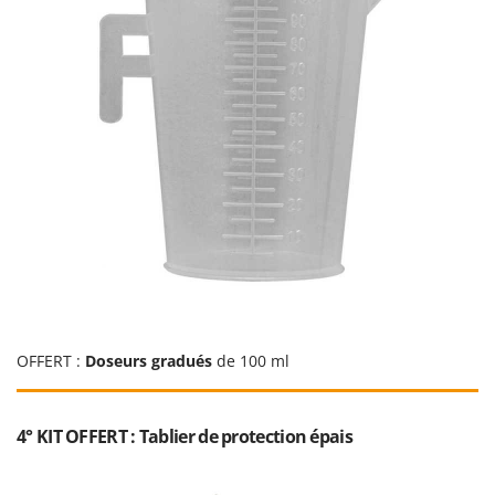
Resto Italia
Ribimex
Ripartrak
Ritter
River Systems
Robomow
Rossofuoco
Rover Pompe
Royal Food
Ryobi
S
OFFERT :
Doseurs gradués
de 100 ml
S.T.P.
Santos
4° KIT OFFERT : Tablier de protection épais
Sbaraglia
Schnitzer