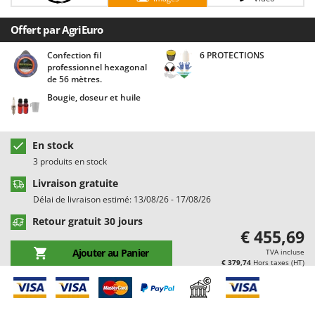
Chaudrons électriques pour polenta
Barbieri
Offert par AgriEuro
Cisailles à gazon à batterie
Batavia
Cisailles taille-haies manuelles
Benassi
Confection fil
6 PROTECTIONS
professionnel hexagonal
Climatiseurs
Beper
de 56 mètres.
Compresseurs d'air électriques
Berkel
Bougie, doseur et huile
Compresseurs pour la récolte des olives et la taille
Bernardi
Coupe-bordures - Trimmers
Bertolini Pumps
En stock
Coupe-branches
Besser Vacuum
3 produits en stock
Couveuses à œufs
Bestway
Livraison gratuite
Cultivateurs Tiller à ressorts - Extirpateurs
Beta tools
Délai de livraison estimé: 13/08/26 - 17/08/26
Bissell
Retour gratuit 30 jours
D
€ 455,69
Débroussailleuses
Black & Decker
Ajouter au Panier
TVA incluse
Décompacteurs agricoles
BlackStone
€ 379,74
Hors taxes (HT)
Découpeurs plasma
Blue Bird
Déplaqueuses de gazon
Bomet