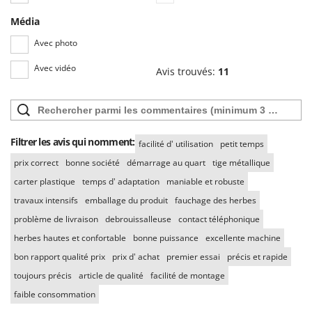
Média
Avec photo
Avec vidéo
Avis trouvés:
11
Filtrer les avis qui nomment:
facilité d' utilisation
petit temps
prix correct
bonne société
démarrage au quart
tige métallique
carter plastique
temps d' adaptation
maniable et robuste
travaux intensifs
emballage du produit
fauchage des herbes
problème de livraison
debrouissalleuse
contact téléphonique
herbes hautes et confortable
bonne puissance
excellente machine
bon rapport qualité prix
prix d' achat
premier essai
précis et rapide
toujours précis
article de qualité
facilité de montage
faible consommation