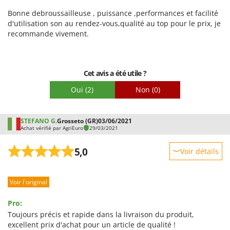
Robustesse
Bonne debroussailleuse , puissance ,performances et facilité
Prestations
d'utilisation son au rendez-vous,qualité au top pour le prix, je
Facilité d'utilisation
recommande vivement.
Qualité / Prix
Facilité de montage
Cet avis a été utile ?
Emballage
Oui
(2)
Non
(0)
STEFANO G.
Grosseto (GR)
03/06/2021
Achat vérifié par AgriEuro
29/03/2021
5,0
Voir détails
Robustesse
Voir l'original
Prestations
Facilité d'utilisation
Pro:
Qualité / Prix
Toujours précis et rapide dans la livraison du produit,
excellent prix d'achat pour un article de qualité !
Facilité de montage