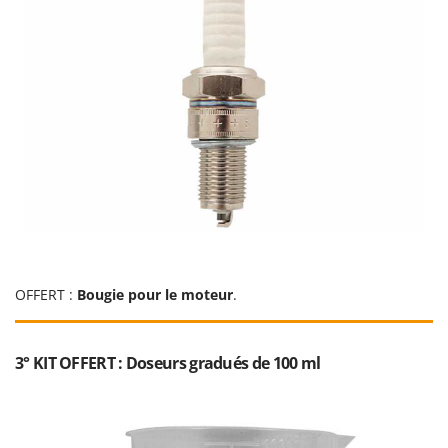
Oriental Koshin
Outdoorchef
P
Palazzetti
Palumbo Pavi
Partisani
Paterlini
Philips
Pramac
Prismafood
OFFERT :
Bougie pour le moteur
.
R
R.G.V.
3° KIT OFFERT : Doseurs gradués de 100 ml
Rato
Reber
Redback