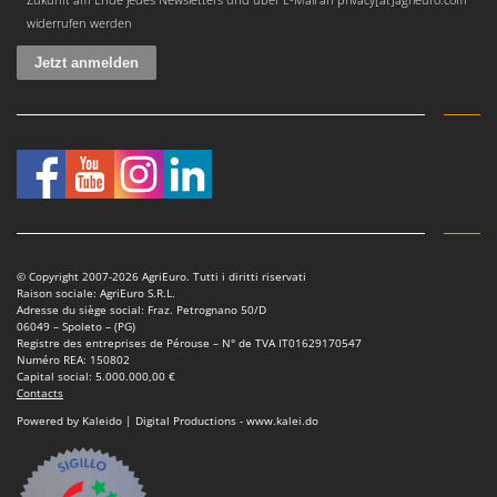
Master
widerrufen werden
Mastercook
Masterpro
McCulloch
MCH
Michelin
Mille
Minox
Mockmill
© Copyright 2007-2026 AgriEuro. Tutti i diritti riservati
Raison sociale: AgriEuro S.R.L.
More than chef
Adresse du siège social: Fraz. Petrognano 50/D
06049 – Spoleto – (PG)
MOSA
Registre des entreprises de Pérouse – N° de TVA IT01629170547
Numéro REA: 150802
MOVA
Capital social: 5.000.000,00 €
Contacts
Mowox
Powered by Kaleido | Digital Productions - www.kalei.do
MTD