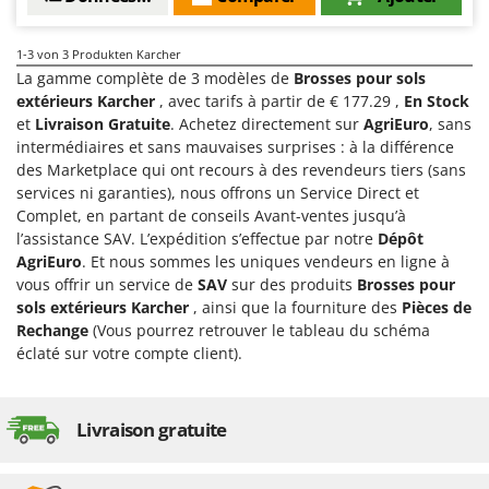
Groupes électrogènes
E
Gyrobroyeurs à lame pour tracteur
EcoFlow
1-3
von 3 Produkten Karcher
La gamme complète de 3 modèles de
Brosses pour sols
Edilmark
H
extérieurs Karcher
, avec tarifs à partir de € 177.29 ,
En Stock
Haches - Cognées et Hachettes
Effeuno
et
Livraison Gratuite
. Achetez directement sur
AgriEuro
, sans
Hachoirs à viande
intermédiaires et sans mauvaises surprises : à la différence
Einhell
des Marketplace qui ont recours à des revendeurs tiers (sans
Herses à Dents
Elegen
services ni garanties), nous offrons un Service Direct et
Herses Rotatives
Energy Gruppi
Complet, en partant de conseils Avant-ventes jusqu’à
l’assistance SAV. L’expédition s’effectue par notre
Dépôt
Enotecnica Pillan
L
AgriEuro
. Et nous sommes les uniques vendeurs en ligne à
Lames à neige
Eschenfelder
vous offrir un service de
SAV
sur des produits
Brosses pour
Lames niveleuses pour tracteur
sols extérieurs Karcher
, ainsi que la fourniture des
Pièces de
EuroMech
Rechange
(Vous pourrez retrouver le tableau du schéma
Lave-vitres
Eurosystems
éclaté sur votre compte client).
Lieuses électriques pour vignes
F
FAC
M
Livraison gratuite
Machines à pâtes
Fama Industrie
Machines de nettoyage pour panneaux photovoltaïques et surfaces vitrées
Famag