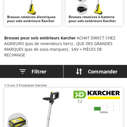
Autolaveuses
Ambrogio Robot
Autres produits
Annovi Reverberi
Brosses rotatives électriques
Brosses rotatives à batterie
pour sols extérieurs Karcher
ANTHBOT
pour sols extérieurs Karcher
B
Balayeuses
Archman
Bancs de scie pour le bois - Scies à bûches
Brosses pour sols extérieurs Karcher
ACHAT DIRECT CHEZ
Arco
AGRIEURO (pas de revendeurs tiers) , QUE DES GRANDES
Barbecues
Ardes
MARQUES (pas de sous-marques) , SAV + PIÈCES DE
Bennes pour tracteur
RECHANGE
Argo
Brosses pour sols extérieurs
Ariete
Filtrer
Commander
Brouettes à moteur
Artus
Broyeurs à axe horizontal pour tracteur
Attila
1-3
von 3 Produkten Karcher
Broyeurs de branches et végétaux
Ausonia
Butteurs pour tracteur
Awelco
7,2
C
B
Hobby
Chargeurs de batterie - Démarreurs
Baesso
Charrues pour tracteur
Bahco