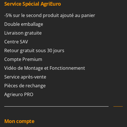
Pulvérisateurs
Service Spécial AgriEuro
GRIFO
Pulvérisateurs portés
GVS
-5% sur le second produit ajouté au panier
GYS
R
Double emballage
Rafraîchisseurs d'air par évaporation
Livraison gratuite
H
Rampes de chargement en aluminium
Hailo
Centre SAV
Râpes à fromage électriques
Helvi
Retour gratuit sous 30 jours
Râteaux pour tracteur
Henx
Compte Premium
Remplisseuses
HiKOKI
Vidéo de Montage et Fonctionnement
Robots nettoyeurs de piscine
Honda
Service après-vente
Robots Tondeuses
I
Pièces de rechange
Rogneuses de souches
Idromatic
Agrieuro PRO
Rouleaux pour tracteur
Il-Tec
Imperia
S
Scies à os
Infaco
Scies à Ruban
Mon compte
Intec