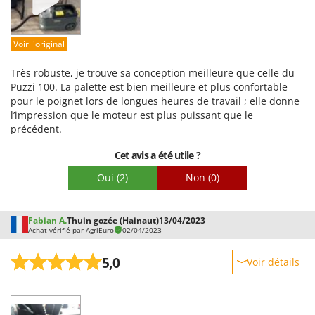
Qualité / Prix
Facilité de montage
Voir l'original
Emballage
Très robuste, je trouve sa conception meilleure que celle du
Puzzi 100. La palette est bien meilleure et plus confortable
pour le poignet lors de longues heures de travail ; elle donne
l’impression que le moteur est plus puissant que le
précédent.
Cet avis a été utile ?
Oui
(2)
Non
(0)
Fabian A.
Thuin gozée (Hainaut)
13/04/2023
Achat vérifié par AgriEuro
02/04/2023
5,0
Voir détails
Robustesse
Prestations