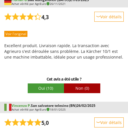
Achat vérifié par AgriEuro
26/11/2021
4,3
Voir détails
Robustesse
Voir l'original
Prestations
Facilité d'utilisation
Excellent produit. Livraison rapide. La transaction avec
Qualité / Prix
Agrieuro s'est déroulée sans problème. La Kärcher 10/1 est
une machine imbattable, idéale pour un usage professionnel.
Facilité de montage
Emballage
Cet avis a été utile ?
Oui
(10)
Non
(0)
Vincenzo P.
San salvatore telesino (BN)
26/02/2025
Achat vérifié par AgriEuro
18/01/2025
5,0
Voir détails