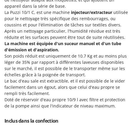
Groupes électrogènes
appareil dans la série de base.
E
Gyrobroyeurs à lame pour tracteur
La Puzzi 10/1 C, est une machine
injecteur/extracteur
utilisée
EcoFlow
pour le nettoyage très spécifique des rembourrages, ou
Edilmark
coussins et pour l'élimination de tâches sur textiles divers.
H
Haches - Cognées et Hachettes
Après un nettoyage particulier, l'humidité résidue est très
Effeuno
réduite et les surfaces peuvent être tout de suite réutilisées.
Hachoirs à viande
Einhell
La machine est équipée d'un suceur manuel et d'un tube
Herses à Dents
Elegen
d'émission et d'aspiration.
Son poids réduit est uniquement de 10.7 Kg et au moins plus
Herses Rotatives
Energy Gruppi
léger de 35% par rapport à différentes laveuses disponibles
Enotecnica Pillan
sur le marché, il est possible de le transporter même sur les
L
Lames à neige
échelles grâce à la poignée de transport.
Eschenfelder
Le bac d'eau sale est extractible, et il est possible de le vider
Lames niveleuses pour tracteur
EuroMech
facilement dans un égout, alors que celui d'eau propre se
Lave-vitres
rempli très facilement.
Eurosystems
Doté de réservoir d'eau propre 10/9 l avec filtre et protection
Lieuses électriques pour vignes
de la pompe ainsi que l'indicateur de niveau maximum.
F
FAC
M
Machines à pâtes
Fama Industrie
Inclus dans la confection
Machines de nettoyage pour panneaux photovoltaïques et surfaces vitrées
Famag