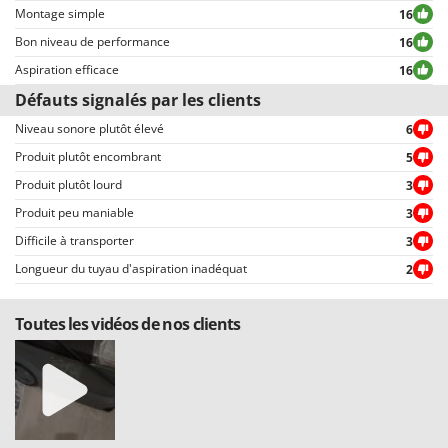
Stiga
consultés rapidement par nos visiteurs, grâce également aux filtres qui
Montage simple
16
permettent une sélection rapide, comme par exemple celui permettant de
Stocker
Bon niveau de performance
16
choisir entre avis positifs et négatifs.
Sunseeker
Aspiration efficace
16
Défauts signalés par les clients
T
Tecla
Niveau sonore plutôt élevé
6
Produit plutôt encombrant
5
TecnoGen
Produit plutôt lourd
3
Tellarini Pompe
Produit peu maniable
3
Telwin
Difficile à transporter
3
Tenco
Longueur du tuyau d'aspiration inadéquat
2
Tineco
Titania
Toutes les vidéos de nos clients
Tornado
Tre Spade
Trev - Abrek - TecnoVIR
Trotec