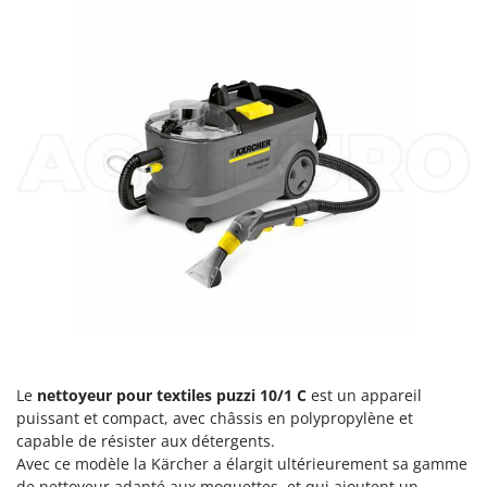
Comet
F
Fendeuses à bois
Cresco
Filets pour la Récolte des olives
Cruccolini
Filtres pour vin et huile
CTEK
Floconneuses
D
Fouloirs - Égrappoirs
Dal Degan
Fourches pour tracteur
DCG
Fours d'extérieur - intérieur pour pizza et cuisine
Deca
Fours électriques
DeWalt
Fraises à neige
Di Martino
Fraises rotatives pour tracteur
Diavola Pro
Friteuses sans huile
Diesse
Le
nettoyeur pour textiles puzzi 10/1 C
est un appareil
Docma
puissant et compact, avec châssis en polypropylène et
G
Générateurs d'air chaud
Dominion
capable de résister aux détergents.
Avec ce modèle la Kärcher a élargit ultérieurement sa gamme
Godets à terre basculants pour tracteur
Dreame
de nettoyeur adapté aux moquettes, et qui ajoutent un