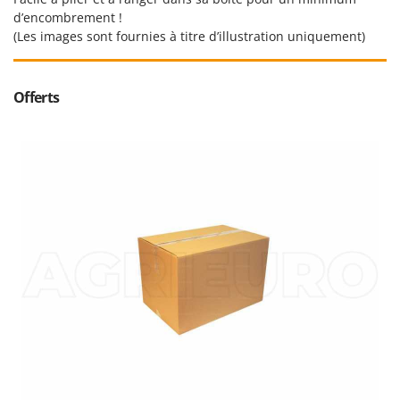
N
New O.M.R.A.
d’encombrement !
Nilfisk
(Les images sont fournies à titre d’illustration uniquement)
Ninja
Novatec
Offerts
Novital
NuAir
NuovaFac
O
Officine Savioli
Oliviero
Olix
OMA
Omas
Ompagrill
Ooni