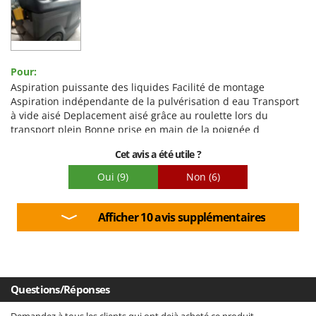
Facilité d'utilisation
Qualité / Prix
Facilité de montage
Pour:
Emballage
Aspiration puissante des liquides Facilité de montage
Aspiration indépendante de la pulvérisation d eau Transport
à vide aisé Deplacement aisé grâce au roulette lors du
transport plein Bonne prise en main de la poignée d
aspiration Travail plus rapide qu avec mon ancienne machine
Cet avis a été utile ?
Contre:
Oui
(9)
Non
(6)
Utilisation difficile dans les endroits étroits Déplacement
difficile une fois remplis si il y a besoin de le porter Léger
défaut sur la coque de l'appareil lors du déballage ( plastique
Afficher 10 avis supplémentaires
mal emboîté photo en annexe )
Questions/Réponses
Demandez à tous les clients qui ont dejà acheté ce produit