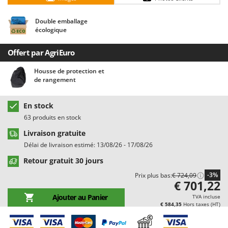
Chaudrons électriques pour polenta
Barbieri
Cisailles à gazon à batterie
Double emballage
Batavia
écologique
Cisailles taille-haies manuelles
Benassi
Climatiseurs
Offert par AgriEuro
Beper
Compresseurs d'air électriques
Berkel
Housse de protection et
de rangement
Compresseurs pour la récolte des olives et la taille
Bernardi
Coupe-bordures - Trimmers
Bertolini Pumps
En stock
Coupe-branches
Besser Vacuum
63 produits en stock
Couveuses à œufs
Bestway
Livraison gratuite
Cultivateurs Tiller à ressorts - Extirpateurs
Beta tools
Délai de livraison estimé: 13/08/26 - 17/08/26
Bissell
Retour gratuit 30 jours
D
Débroussailleuses
Black & Decker
-3%
Prix plus bas:
€ 724,09
€ 701,22
Décompacteurs agricoles
BlackStone
Ajouter au Panier
TVA incluse
Découpeurs plasma
€ 584,35
Hors taxes (HT)
Blue Bird
Déplaqueuses de gazon
Bomet