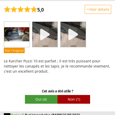
5,0
Voir détails
Robustesse
Prestations
Facilité d'utilisation
Qualité / Prix
Facilité de montage
Voir l'original
Emballage
Le Karcher Puzzi 10 est parfait ; il est très puissant pour
nettoyer les canapés et les tapis. Je le recommande vivement,
c'est un excellent produit.
Cet avis a été utile ?
Oui
(4)
Non
(1)
Florian G.
Bad königshofen (BAY95)
21/05/2023