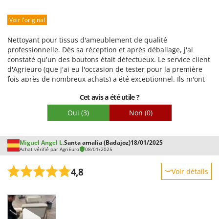
Robustesse
Voir l'original
Prestations
Facilité d'utilisation
Nettoyant pour tissus d'ameublement de qualité
Qualité / Prix
professionnelle. Dès sa réception et après déballage, j'ai
constaté qu'un des boutons était défectueux. Le service client
Facilité de montage
d'Agrieuro (que j'ai eu l'occasion de tester pour la première
Emballage
fois après de nombreux achats) a été exceptionnel. Ils m'ont
immédiatement orienté vers le centre de service Kärcher le
Cet avis a été utile ?
plus proche, et le problème a été résolu en moins de cinq
jours. Ce nettoyeur de tissus d'ameublement est fantastique ;
Oui
(3)
Non
(0)
j'ai déjà lavé trois voitures et elles sont ressorties comme
neuves.
Miguel Angel L.
Santa amalia (Badajoz)
18/01/2025
Achat vérifié par AgriEuro
08/01/2025
4,8
Voir détails
Robustesse
Prestations
Facilité d'utilisation