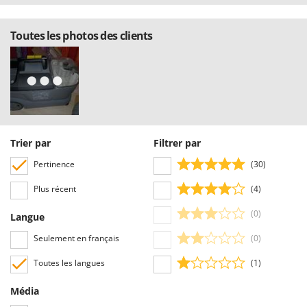
Troy-Bilt
Toutes les photos des clients
U
Udor
Unger
V
Verdemax
Vesco
Trier par
Filtrer par
Volpi
Pertinence
(30)
W
Waldner
Plus récent
(4)
Weber
(0)
Langue
WIDU
Seulement en français
(0)
Wiper EcoRobot
Toutes les langues
(1)
Wolf Garten
Média
Wortex