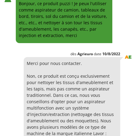
Bonjour, ce produit puzzi ! Je peux l'utiliser
comme aspirateur de camion, tableaux de
bord, tiroirs, sol du camion et de la voiture,
etc., etc., et nettoyer à son tour les tissus
d'ameublement, les canapés, etc., par
injection et extraction, merci
dès
Agrieuro
date
10/8/2022
Merci pour nous contacter.
Non, ce produit est conçu exclusivement
pour nettoyer les tissus d'ameublement et
les tapis, mais pas comme un aspirateur
traditionnel. Dans ce cas, nous vous
conseillons d'opter pour un aspirateur
multifonction avec un système
d'injection/extraction (nettoyage des tissus
d'ameublement ou des moquettes). Nous
avons plusieurs modèles de ce type de
machine de la marque italienne Lavor :