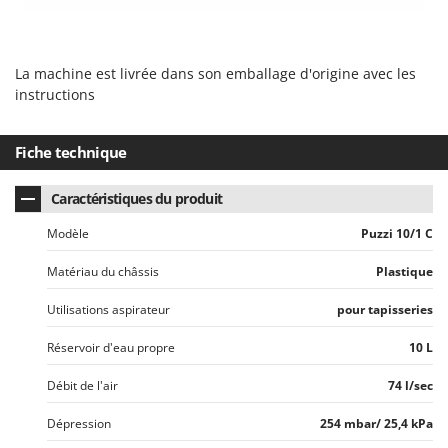
Oriental Koshin
Outdoorchef
La machine est livrée dans son emballage d'origine avec les
P
instructions
Palazzetti
Palumbo Pavi
Fiche technique
Partisani
Paterlini
Caractéristiques du produit
Philips
Modèle
Puzzi 10/1 C
Pramac
Matériau du châssis
Plastique
Prismafood
Utilisations aspirateur
pour tapisseries
R
R.G.V.
Réservoir d'eau propre
10 L
Rato
Débit de l'air
74 l/sec
Reber
Dépression
254 mbar/ 25,4 kPa
Redback