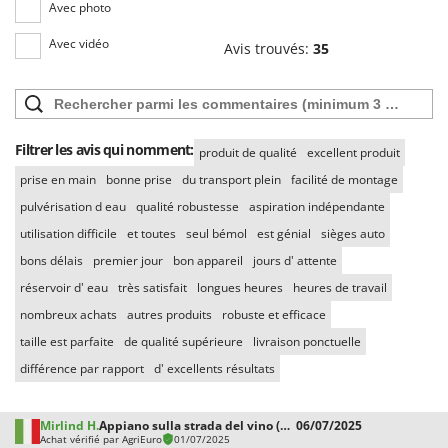
Worx
Avec photo
Avec vidéo
Avis trouvés:
35
Y
Yard Force
Z
Zanon
Filtrer les avis qui nomment:
Zephir
produit de qualité
excellent produit
prise en main
bonne prise
du transport plein
facilité de montage
ZGrills
pulvérisation d eau
qualité robustesse
aspiration indépendante
Zodiac
utilisation difficile
et toutes
seul bémol
est génial
sièges auto
Zomax
bons délais
premier jour
bon appareil
jours d' attente
réservoir d' eau
très satisfait
longues heures
heures de travail
nombreux achats
autres produits
robuste et efficace
taille est parfaite
de qualité supérieure
livraison ponctuelle
différence par rapport
d' excellents résultats
Mirlind H.
Appiano sulla strada del vino (BZ)
06/07/2025
Achat vérifié par AgriEuro
01/07/2025