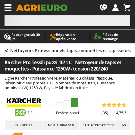
-1
Retour gratuit 30
Réparation
Pièces de
A
A
jrs
après‑vente
rechange
Abris de jardin
ABAC
<
Accessoires pour tracteurs tondeuses autoportés
AgriEuro Premium
Nettoyeurs Professionnels tapis, moquettes et tapisseries
Aérateurs Scarificateurs pour gazon
AgriEuro TOP-LINE
Karcher Pro Tessili puzzi 10/1 C - Nettoyeur de tapis et
Arracheuses de pommes de terre pour tracteur
AGT
moquettes - Puissance 1250W - tension 220/240
Aspirateurs - Balais Électriques
Aima
Ligne Karcher Professionnelle, Matériau du châssis Plastique,
Réservoir d'eau propre 10 L, Nombre de moteurs 1, Puissance
Aspirateurs à cendres
Airmec
nominale (W) 1250 W, Pays de fabrication Italie
Aspirateurs à feuilles sur roues
AL-KO
Aspirateurs de piscine
ALA 2000
Aspirateurs Multifonctions
Alce
7,2
Professionnel
(35)
4,75/5
Atomiseurs agricoles pour tracteurs
Alpina
ID
: K503972
MPN: 1.100-130.0
EAN: 4039784917088
R-5
Atomiseurs pour traitements
Ama