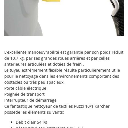
Pulvérisateurs
GRIFO
Pulvérisateurs portés
GVS
GYS
R
Rafraîchisseurs d'air par évaporation
H
Rampes de chargement en aluminium
Hailo
Râpes à fromage électriques
Helvi
L'excellente manoeuvrabilité est garantie par son poids réduit
Râteaux pour tracteur
Henx
de 10,7 kg, par ses grandes roues arrières et par celles
Remplisseuses
antérieures articulées et dotées de frein .
HiKOKI
Robots nettoyeurs de piscine
Le tuyau extrêmement flexible résulte particulièrement utile
Honda
pour le nettoyage dans les environnements comportant des
Robots Tondeuses
obstacles ou très peu spacieux.
I
Rogneuses de souches
Porte câble électrique
Idromatic
Poignée de transport
Rouleaux pour tracteur
Il-Tec
Interrupteur de démarrage
Ce fantastique nettoyeur de textiles Puzzi 10/1 Karcher
Imperia
S
possède les éléments suivants:
Scies à os
Infaco
Scies à Ruban
Débit d'air 54 l/s
Intec