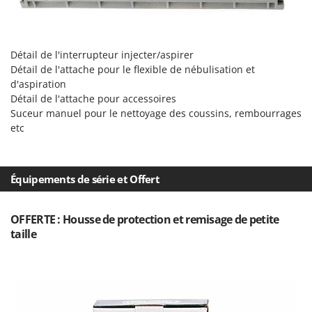
Tondeuses autoportées
Lampacrescia - MGM
Tondeuses débroussailleuses thermiques
Landxcape
Trancheuses
LAR Casalinghi
Détail de l'interrupteur injecter/aspirer
Trancheuses de sol
Détail de l'attache pour le flexible de nébulisation et
Lavor
d'aspiration
Transpalettes
Linea VZ
Détail de l'attache pour accessoires
Treuils de débardage
Lisam
Suceur manuel pour le nettoyage des coussins, rembourrages
etc
Tronçonneuses
Lotusgrill
V
M
Vêtements de Sécurité
M.A.I.BO.
Équipements de série et Offert
Vibroculteurs à tracteur
Macom
Macte Ovens
OFFERTE : Housse de protection et remisage de petite
taille
Makita
MAMMAMIA
Marcato
Marina Systems