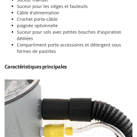
Perches Élagueuses
Francini
Suceur pour les sièges et fauteuils
Pétrins à Spirale
Câble d'alimentation
G
Crochet porte-câble
Piscines
G3 Ferrari
poignée optionnelle
Planteuses de pommes de terre pour tracteur
Gardena
Suceur pour sols avec petites bouches d'aspiration
Plateaux de coupe pour tracteur
dédiées
Garofalo
Compartiment porte-accessoires et détergent sous
Plumeuses
GeoTech
formes de pastilles
Pompes d'irrigation à tracteur
GeoTech Pro
Pompes de transfert
Caractéristiques principales
Gierre
Pompes immergées électriques
Ginko - MGM
Postes à souder
Gipeco
Poussoirs à saucisse
Girmi
Power Stations - Batteries - Centrales électriques portables
GRAEF
Presses à pellets
Gre
Pressoirs à fruits
GreenBay
Pressoirs à Raisin
Greenworks