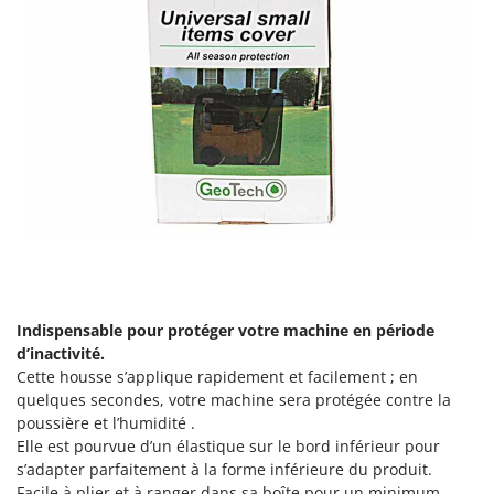
Master
Mastercook
Masterpro
McCulloch
MCH
Michelin
Mille
Minox
Mockmill
More than chef
Indispensable pour protéger votre machine en période
MOSA
d’inactivité.
MOVA
Cette housse s’applique rapidement et facilement ; en
quelques secondes, votre machine sera protégée contre la
Mowox
poussière et l’humidité .
MTD
Elle est pourvue d’un élastique sur le bord inférieur pour
s’adapter parfaitement à la forme inférieure du produit.
Facile à plier et à ranger dans sa boîte pour un minimum