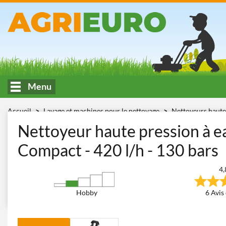
Menu
Accueil
Lavage et machines pour le nettoyage
Nettoyeurs haute
(120-160 bars)
Karcher K 4 Compact
Nettoyeur haute pression à e
Compact - 420 l/h - 130 bars
4,
Hobby
6 Avis 