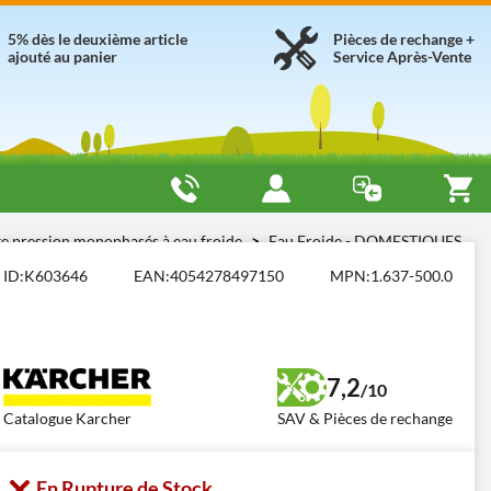
5% dès le deuxième article
Pièces de rechange +
ajouté au panier
Service Après-Vente
e pression monophasés à eau froide
Eau Froide - DOMESTIQUES
ID:
K603646
EAN:
4054278497150
MPN:
1.637-500.0
7,2
/10
Catalogue Karcher
SAV & Pièces de rechange
En Rupture de Stock