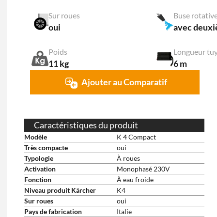
Sur roues
Buse rotativ
oui
avec deuxi
Poids
Longueur tu
11 kg
6 m
Ajouter au Comparatif
Caractéristiques du produit
Modèle
K 4 Compact
Très compacte
oui
Typologie
À roues
Activation
Monophasé 230V
Fonction
À eau froide
Niveau produit Kärcher
K4
Sur roues
oui
Pays de fabrication
Italie