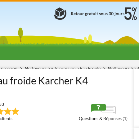
Retour gratuit sous 30 jours
 pression
Nettoyeurs haute pression à Eau Froide
Nettoyeurs haut
au froide Karcher K4
83
clients
Questions & Réponses (1)