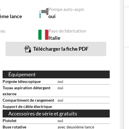
e
Pompe auto-aspir.
ème lance
oui
yau
Pays de fabrication
Italie
Télécharger la fiche PDF
Équipement
Poignée télescopique
oui
Tuyau aspiration détergent
oui
externe
Compartiment de rangement
oui
Support de câble électrique
Accessoires de série et gratuits
Pistolet
oui
Buse rotative
avec deuxième lance