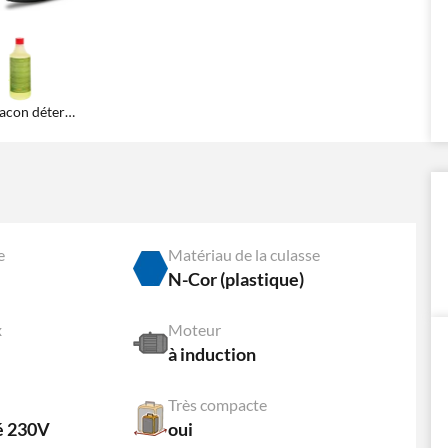
Flacon détergent Mold & Moss Clean
e
Matériau de la culasse
N-Cor (plastique)
x
Moteur
à induction
Très compacte
 230V
oui