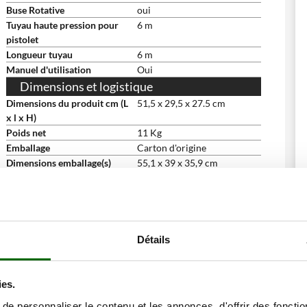
Buse Rotative
oui
Tuyau haute pression pour
6 m
pistolet
Longueur tuyau
6 m
Manuel d'utilisation
Oui
Dimensions et logistique
Dimensions du produit cm (L
51,5 x 29,5 x 27.5 cm
x l x H)
Poids net
11 Kg
Emballage
Carton d'origine
Dimensions emballage(s)
55,1 x 39 x 35,9 cm
original cm (L x l x H)
Poids emballage compris
13.5 Kg
Temps de montage
5 minutes
Détails
ies.
e personnaliser le contenu et les annonces, d'offrir des fonctio