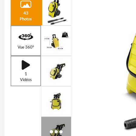
43
Photos
Vue 360°
1
Vidéos