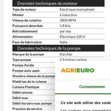
Données techniques du moteur
Type de moteur
Électrique monophasé
Moteur
à induction
Vitesse de rotation
2800 RPM
Puissance absorbée
1.8 Kw
Refroidissement
par eau
Alimentation
Électrique 220 V
Pays de fabrication
Italie
Données techniques de la pompe
Marque de la pompe
Kärcher
Type pompe
à 3 pistons axiaux
Pompe Axiale
oui
Pompe auto-aspir.
oui
Nombre vitesse de la pompe
1
Matériau de la culasse
N-Cor (plastique)
Consentement
Culasse Plastique
oui
Débit minute
6.3 L/min
Débit max
7 L/min
Ce site web utilise des cook
Débit horaire max pompe
420 L/h
Pression de service
110 bar
Les cookies nous permettent d