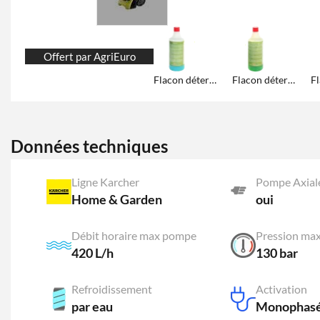
Offert par AgriEuro
Flacon détergent Gral
Flacon détergent Oil & Smog Clean
Données techniques
Ligne Karcher
Pompe Axial
Home & Garden
oui
Débit horaire max pompe
Pression ma
420 L/h
130 bar
Refroidissement
Activation
par eau
Monophasé