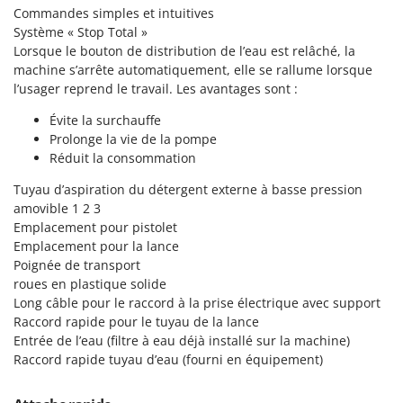
Tondeuses autoportées
Lampacrescia - MGM
Commandes simples et intuitives
Tondeuses débroussailleuses thermiques
Système « Stop Total »
Landxcape
Lorsque le bouton de distribution de l’eau est relâché, la
Trancheuses
LAR Casalinghi
machine s’arrête automatiquement, elle se rallume lorsque
Trancheuses de sol
l’usager reprend le travail. Les avantages sont :
Lavor
Transpalettes
Linea VZ
Évite la surchauffe
Prolonge la vie de la pompe
Treuils de débardage
Lisam
Réduit la consommation
Tronçonneuses
Lotusgrill
Tuyau d’aspiration du détergent externe à basse pression
V
amovible 1 2 3
M
Vêtements de Sécurité
M.A.I.BO.
Emplacement pour pistolet
Vibroculteurs à tracteur
Emplacement pour la lance
Macom
Poignée de transport
Macte Ovens
roues en plastique solide
Long câble pour le raccord à la prise électrique avec support
Makita
Raccord rapide pour le tuyau de la lance
MAMMAMIA
Entrée de l’eau (filtre à eau déjà installé sur la machine)
Marcato
Raccord rapide tuyau d’eau (fourni en équipement)
Marina Systems