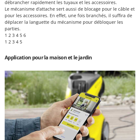
N
débrancher rapidement les tuyaux et les accessoires.
New O.M.R.A.
Le mécanisme d’attache sert aussi de blocage pour le câble et
Nilfisk
pour les accessoires. En effet, une fois branchés, il suffira de
Ninja
déplacer la languette du mécanisme pour débloquer les
parties.
Novatec
1 2 3 4 5 6
Novital
1 2 3 4 5
NuAir
Application pour la maison et le jardin
NuovaFac
O
Officine Savioli
Oliviero
Olix
OMA
Omas
Ompagrill
Ooni