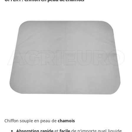
Troy-Bilt
U
Udor
Unger
V
Verdemax
Vesco
Volpi
W
Waldner
Weber
WIDU
Wiper EcoRobot
Wolf Garten
Chiffon souple en peau de
chamois
Wortex
Absorption rapide
et
facile
de n'importe quel liquide,