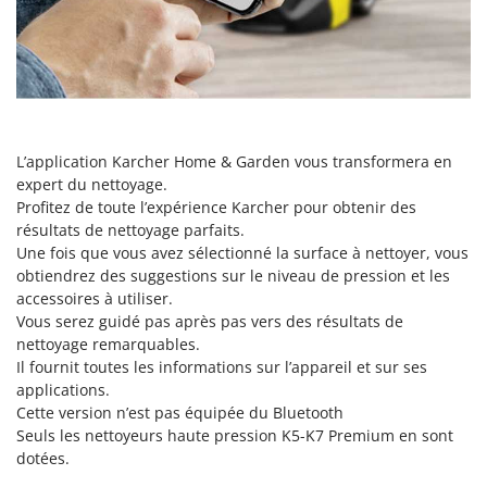
Oriental Koshin
Outdoorchef
P
Palazzetti
Palumbo Pavi
L’application Karcher Home & Garden vous transformera en
Partisani
expert du nettoyage.
Paterlini
Profitez de toute l’expérience Karcher pour obtenir des
résultats de nettoyage parfaits.
Philips
Une fois que vous avez sélectionné la surface à nettoyer, vous
Pramac
obtiendrez des suggestions sur le niveau de pression et les
accessoires à utiliser.
Prismafood
Vous serez guidé pas après pas vers des résultats de
nettoyage remarquables.
R
R.G.V.
Il fournit toutes les informations sur l’appareil et sur ses
applications.
Rato
Cette version n’est pas équipée du Bluetooth
Reber
Seuls les nettoyeurs haute pression K5-K7 Premium en sont
dotées.
Redback