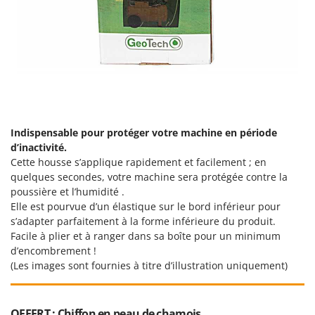
Stiga
Stocker
Sunseeker
T
Tecla
TecnoGen
Indispensable pour protéger votre machine en période
Tellarini Pompe
d’inactivité.
Telwin
Cette housse s’applique rapidement et facilement ; en
Tenco
quelques secondes, votre machine sera protégée contre la
poussière et l’humidité .
Tineco
Elle est pourvue d’un élastique sur le bord inférieur pour
Titania
s’adapter parfaitement à la forme inférieure du produit.
Facile à plier et à ranger dans sa boîte pour un minimum
Tornado
d’encombrement !
Tre Spade
(Les images sont fournies à titre d’illustration uniquement)
Trev - Abrek - TecnoVIR
Trotec
OFFERT : Chiffon en peau de chamois