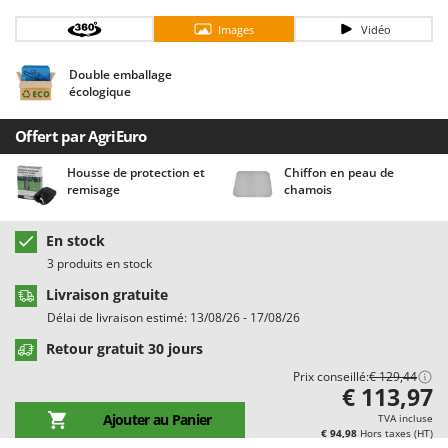
Chaudrons électriques pour polenta
Barbieri
Images
Vidéo
Cisailles à gazon à batterie
Batavia
Cisailles taille-haies manuelles
Benassi
Double emballage
écologique
Climatiseurs
Beper
Compresseurs d'air électriques
Berkel
Offert par AgriEuro
Compresseurs pour la récolte des olives et la taille
Bernardi
Housse de protection et
Chiffon en peau de
remisage
chamois
Coupe-bordures - Trimmers
Bertolini Pumps
Coupe-branches
Besser Vacuum
En stock
Couveuses à œufs
Bestway
3 produits en stock
Cultivateurs Tiller à ressorts - Extirpateurs
Beta tools
Livraison gratuite
Bissell
Délai de livraison estimé: 13/08/26 - 17/08/26
D
Débroussailleuses
Black & Decker
Retour gratuit 30 jours
Décompacteurs agricoles
BlackStone
Prix conseillé:
€ 129,44
€ 113,97
Découpeurs plasma
Blue Bird
Ajouter au Panier
TVA incluse
Déplaqueuses de gazon
Bomet
€ 94,98
Hors taxes (HT)