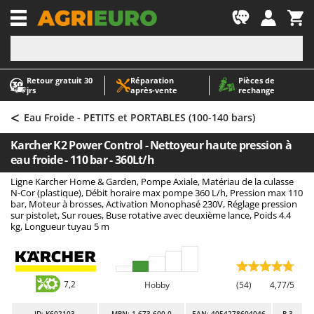
-1
Retour gratuit 30
Réparation
Pièces de
A
A
jrs
après‑vente
rechange
Abris de jardin
ABAC
<
Accessoires pour tracteurs tondeuses autoportés
AgriEuro Premium
Eau Froide - PETITS et PORTABLES (100-140 bars)
Aérateurs Scarificateurs pour gazon
AgriEuro TOP-LINE
Karcher K2 Power Control - Nettoyeur haute pression à
Arracheuses de pommes de terre pour tracteur
AGT
eau froide - 110 bar - 360Lt/h
Aspirateurs - Balais Électriques
Aima
Ligne Karcher Home & Garden, Pompe Axiale, Matériau de la culasse
N-Cor (plastique), Débit horaire max pompe 360 L/h, Pression max 110
Aspirateurs à cendres
Airmec
bar, Moteur à brosses, Activation Monophasé 230V, Réglage pression
sur pistolet, Sur roues, Buse rotative avec deuxième lance, Poids 4.4
Aspirateurs à feuilles sur roues
AL-KO
kg, Longueur tuyau 5 m
Aspirateurs de piscine
ALA 2000
Aspirateurs Multifonctions
Alce
Atomiseurs agricoles pour tracteurs
Alpina
7,2
Hobby
(54)
4,77/5
Atomiseurs pour traitements
Ama
ID
: K602103
MPN: 1.673-600.0
EAN: 4054278604046
R-3