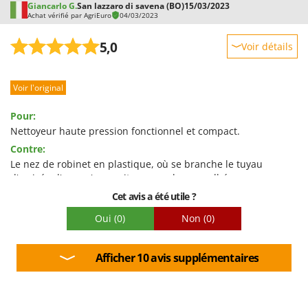
Giancarlo G.
San lazzaro di savena (BO)
15/03/2023
Achat vérifié par AgriEuro
04/03/2023
5,0
Voir détails
Robustesse
Voir l'original
Prestations
Facilité d'utilisation
Pour:
Qualité / Prix
Nettoyeur haute pression fonctionnel et compact.
Contre:
Facilité de montage
Le nez de robinet en plastique, où se branche le tuyau
Emballage
d'arrivée d'eau, n'assurait pas une bonne adhérence
mécanique avec le raccord rapide CLABER. Dès que la
Cet avis a été utile ?
pression a été appliquée, le raccord rapide s'est relâché. J'ai
Oui
(0)
Non
(0)
dû remplacer la prise du robinet fournie par celle que je
possédais déjà.
Afficher 10 avis supplémentaires