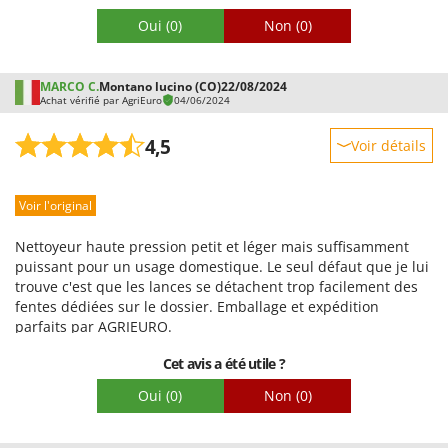
Oui
(0)
Non
(0)
MARCO C.
Montano lucino (CO)
22/08/2024
Achat vérifié par AgriEuro
04/06/2024
4,5
Voir détails
Robustesse
Voir l'original
Prestations
Facilité d'utilisation
Nettoyeur haute pression petit et léger mais suffisamment
Qualité / Prix
puissant pour un usage domestique. Le seul défaut que je lui
trouve c'est que les lances se détachent trop facilement des
Facilité de montage
fentes dédiées sur le dossier. Emballage et expédition
Emballage
parfaits par AGRIEURO.
Cet avis a été utile ?
Oui
(0)
Non
(0)