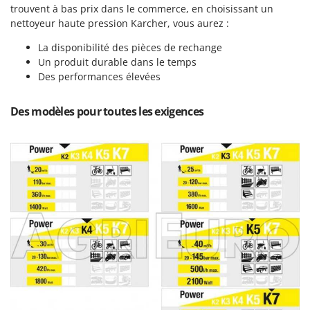
Machines pour la transformation des fruits
trouvent à bas prix dans le commerce, en choisissant un
Famur
nettoyeur haute pression Karcher, vous aurez :
Machines sous vide
FARMER
Motobineuses
La disponibilité des pièces de rechange
FBC
Un produit durable dans le temps
Motoculteurs
Ferrari Group
Des performances élevées
Motofaucheuses
Ferroni
Motopompes pour irrigation
Des modèles pour toutes les exigences
Ferrua
Moulins à céréales électriques
FIAC
Moulins à farine
FIEM
Fimar
N
Nettoyeurs et Balais à vapeur
FINI
Nettoyeurs haute pression
Fiorentini
Nettoyeurs tapis, moquettes et tapisseries
Fiskars
Flymo
P
Peignes vibreurs et Secoueurs à olives
Fontana Forni
Pelles rétros pour tracteur
Forest Master