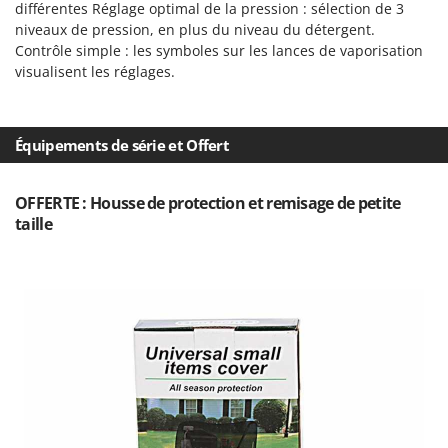
Seven Italy
différentes Réglage optimal de la pression : sélection de 3
niveaux de pression, en plus du niveau du détergent.
Shark
Contrôle simple : les symboles sur les lances de vaporisation
Silky
visualisent les réglages.
Simatech
Sirman
Équipements de série et Offert
Skil
Smartwood
OFFERTE : Housse de protection et remisage de petite
Smeg
taille
Snapper
Solidur
Spice Electronics
Spiralmac
Spring Protezione
Spyro
Stanley