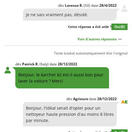
dès
Lorenzo
R.
(SV)
date
28/4/2022
Je ne sais vraiment pas, désolé.
Oui
(0)
Cette réponse a été utile ?
Voir d'autres réponses
Texte traduit automatiquement
Voir l'original
dès
Patrick
R.
(Italy)
date
28/12/2022
Bonjour, le karcher k2 est-il aussi bon pour
laver la voiture ? Merci
dès
Agrieuro
date
28/12/2022
Bonjour, l'idéal serait d'opter pour un
nettoyeur haute pression d'au moins 8 litres
par minute.