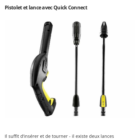
Resto Italia
Pistolet et lance avec Quick Connect
Ribimex
Ripartrak
Ritter
River Systems
Robomow
Rossofuoco
Rover Pompe
Royal Food
Ryobi
S
S.T.P.
Santos
Sbaraglia
Schnitzer
Il suffit d’insérer et de tourner - il existe deux lances