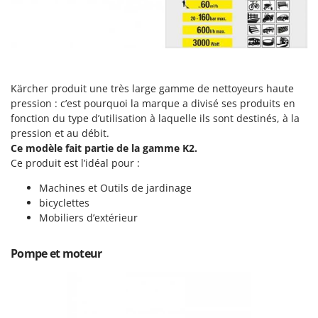
Perches Élagueuses
Francini
Pétrins à Spirale
G
Piscines
G3 Ferrari
Planteuses de pommes de terre pour tracteur
Gardena
Plateaux de coupe pour tracteur
Kärcher produit une très large gamme de nettoyeurs haute
Garofalo
pression : c’est pourquoi la marque a divisé ses produits en
Plumeuses
GeoTech
fonction du type d’utilisation à laquelle ils sont destinés, à la
Pompes d'irrigation à tracteur
pression et au débit.
GeoTech Pro
Ce modèle fait partie de la gamme K2.
Pompes de transfert
Gierre
Ce produit est l’idéal pour :
Pompes immergées électriques
Ginko - MGM
Machines et Outils de jardinage
Postes à souder
Gipeco
bicyclettes
Poussoirs à saucisse
Mobiliers d’extérieur
Girmi
Power Stations - Batteries - Centrales électriques portables
GRAEF
Pompe et moteur
Presses à pellets
Gre
Pressoirs à fruits
GreenBay
Pressoirs à Raisin
Greenworks