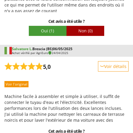
Facilité de montage
ce qui me permet de l'utiliser même dans des endroits où il
Emballage
n'y a pas assez de courant
Pour:
Cet avis a été utile ?
Nettoyeur haute pression léger et facile à utiliser; petite taille
Oui
(1)
Non
(0)
et agréable le cadeau de baril d'eau avec raccords et feuille
de couverture
Salvatore L.
Brescia (BS)
06/05/2025
Achat vérifié par AgriEuro
24/04/2025
5,0
Voir détails
Robustesse
Voir l'original
Prestations
Facilité d'utilisation
Machine facile à assembler et simple à utiliser, il suffit de
Qualité / Prix
connecter le tuyau d'eau et l'électricité. Excellentes
performances lors de l'utilisation des deux lances incluses.
Facilité de montage
J'ai utilisé la machine pour nettoyer les carreaux de terrasse
Emballage
noircis et pour laver l'extérieur de ma voiture avec des
résultats très satisfaisants.
Cet avis a été utile ?