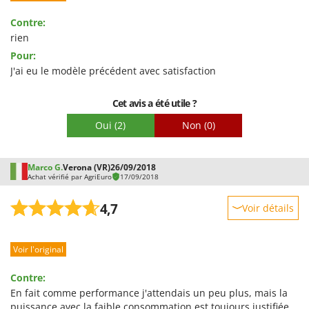
Facilité d'utilisation
Contre:
Qualité / Prix
rien
Pour:
Facilité de montage
J'ai eu le modèle précédent avec satisfaction
Emballage
Cet avis a été utile ?
Oui
(2)
Non
(0)
Marco G.
Verona (VR)
26/09/2018
Achat vérifié par AgriEuro
17/09/2018
4,7
Voir détails
Robustesse
Voir l'original
Prestations
Facilité d'utilisation
Contre:
Qualité / Prix
En fait comme performance j'attendais un peu plus, mais la
puissance avec la faible consommation est toujours justifiée