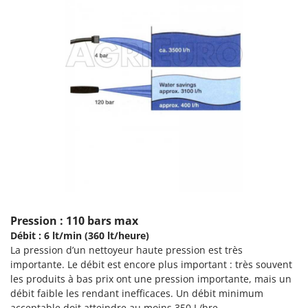
Pulvérisateurs
GRIFO
Pulvérisateurs portés
GVS
GYS
R
Rafraîchisseurs d'air par évaporation
H
Rampes de chargement en aluminium
Hailo
Râpes à fromage électriques
Helvi
Râteaux pour tracteur
Henx
Remplisseuses
HiKOKI
Robots nettoyeurs de piscine
Honda
Robots Tondeuses
I
Rogneuses de souches
Idromatic
Pression : 110 bars max
Rouleaux pour tracteur
Débit : 6 lt/min (360 lt/heure)
Il-Tec
La pression d’un nettoyeur haute pression est très
Imperia
S
importante. Le débit est encore plus important : très souvent
Scies à os
Infaco
les produits à bas prix ont une pression importante, mais un
Scies à Ruban
débit faible les rendant inefficaces. Un débit minimum
Intec
acceptable doit atteindre au moins 350 L/hre.