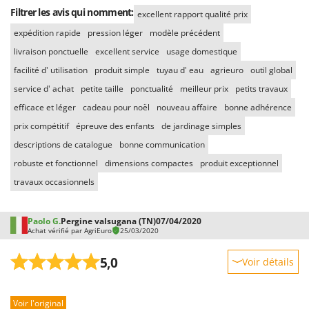
Filtrer les avis qui nomment:
excellent rapport qualité prix
expédition rapide
pression léger
modèle précédent
livraison ponctuelle
excellent service
usage domestique
facilité d' utilisation
produit simple
tuyau d' eau
agrieuro
outil global
service d' achat
petite taille
ponctualité
meilleur prix
petits travaux
efficace et léger
cadeau pour noël
nouveau affaire
bonne adhérence
prix compétitif
épreuve des enfants
de jardinage simples
descriptions de catalogue
bonne communication
robuste et fonctionnel
dimensions compactes
produit exceptionnel
travaux occasionnels
Paolo G.
Pergine valsugana (TN)
07/04/2020
Achat vérifié par AgriEuro
25/03/2020
5,0
Voir détails
Robustesse
Voir l'original
Prestations