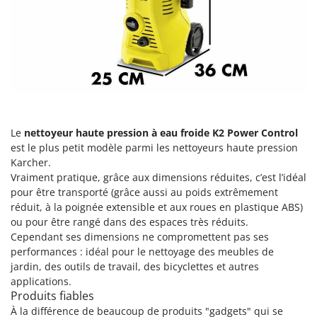
Groupes électrogènes
E
Gyrobroyeurs à lame pour tracteur
EcoFlow
Edilmark
H
Haches - Cognées et Hachettes
Effeuno
Hachoirs à viande
Einhell
Herses à Dents
Elegen
Le
nettoyeur haute pression à eau froide K2 Power Control
Herses Rotatives
Energy Gruppi
est le plus petit modèle parmi les nettoyeurs haute pression
Enotecnica Pillan
Karcher.
L
Lames à neige
Vraiment pratique, grâce aux dimensions réduites, c’est l’idéal
Eschenfelder
pour être transporté (grâce aussi au poids extrêmement
Lames niveleuses pour tracteur
EuroMech
réduit, à la poignée extensible et aux roues en plastique ABS)
Lave-vitres
ou pour être rangé dans des espaces très réduits.
Eurosystems
Cependant ses dimensions ne compromettent pas ses
Lieuses électriques pour vignes
performances : idéal pour le nettoyage des meubles de
F
FAC
jardin, des outils de travail, des bicyclettes et autres
M
Machines à pâtes
applications.
Fama Industrie
Produits fiables
Machines de nettoyage pour panneaux photovoltaïques et surfaces vitrées
Famag
À la différence de beaucoup de produits "gadgets" qui se