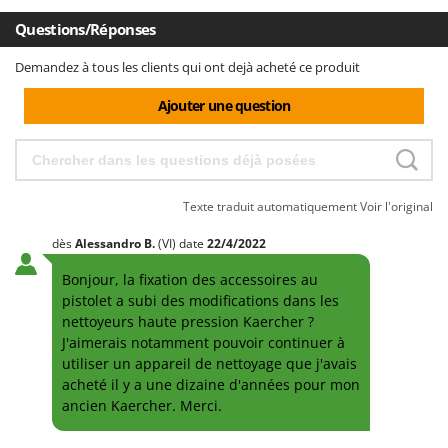
Questions/Réponses
Demandez à tous les clients qui ont dejà acheté ce produit
Ajouter une question
Texte traduit automatiquement
Voir l'original
dès
Alessandro
B.
(VI)
date
22/4/2022
Bonjour, la fixation des accessoires au
pistolet a subi des modifications dans les
nettoyeurs haute pression Kaercher ?
J'aimerais notamment pouvoir continuer à
utiliser un appareil de nettoyage que j'avais
acheté il y a une dizaine d'années pour mon
ancien Kaercher. Merci.