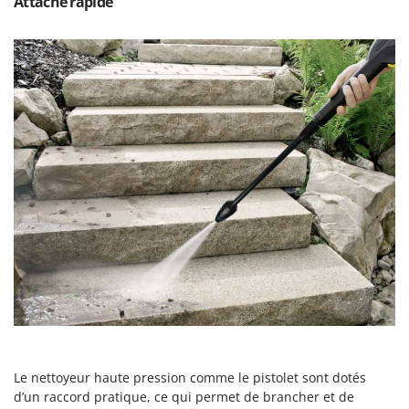
Attache rapide
Master
Mastercook
Masterpro
McCulloch
MCH
Michelin
Mille
Minox
Mockmill
More than chef
MOSA
MOVA
Mowox
MTD
Le nettoyeur haute pression comme le pistolet sont dotés
d’un raccord pratique, ce qui permet de brancher et de