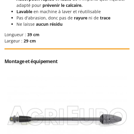
Worx
adapté pour
prévenir le calcaire.
Lavable
en machine à laver et réutilisable
Y
Pas d'abrasion, donc pas de
rayure
ni de
trace
Yard Force
Ne laisse
aucun résidu
Z
Longueur :
39 cm
Zanon
Largeur :
29 cm
Zephir
ZGrills
Montage et équipement
Zodiac
Zomax