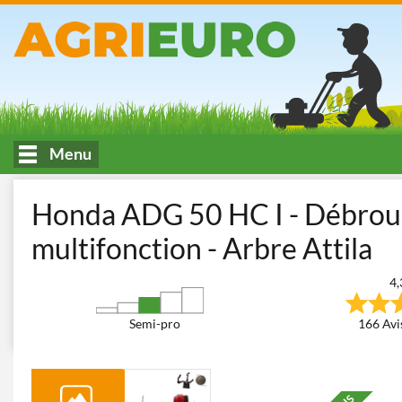
Menu
Accueil
Fauchage et Tonte des espaces verts
Débroussailleuses
Honda ADG 50 HC I - Débrous
multifonction - Arbre Attila
4,
Semi-pro
166 Avis