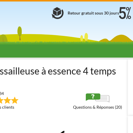
Retour gratuit sous 30 jours
Débroussailleuses thermiques
Débroussailleuses avec moteur es
sailleuse à essence 4 temps
34
 clients
Questions & Réponses (20)