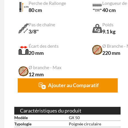
Perche de Rallonge
Longueur de 
80 cm
40 cm
Pas de chaîne
Poids
3/8''
9.1 kg
Écart des dents
Ø Branche -
20 mm
220 mm
Ø branche - Max
12 mm
Ajouter au Comparatif
Caractéristiques du produit
Modèle
GX 50
Typologie
Poignée circulaire