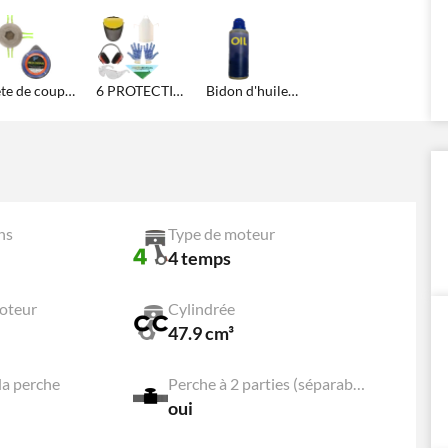
Tête de coupe multi-fils et Fil hexagonal
6 PROTECTIONS
Bidon d'huile de 100 ml
ns
Type de moteur
4 temps
oteur
Cylindrée
47.9 cm³
la perche
Perche à 2 parties (séparables)
oui