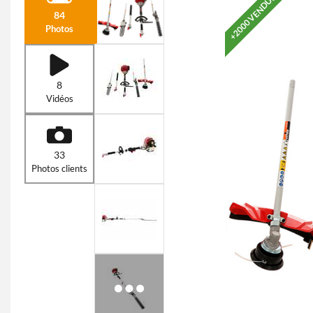
+2000 VENDUS
84
Photos
8
Vidéos
33
Photos clients