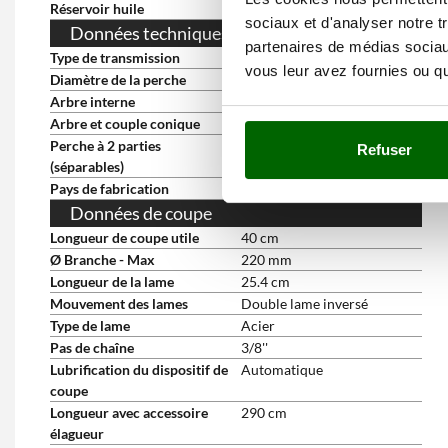
Réservoir huile
oui
sociaux et d'analyser notre t
Données techniques de la transmission
partenaires de médias sociaux
Type de transmission
Arbre rigide
vous leur avez fournies ou qu'
Diamètre de la perche
26 mm
Arbre interne
rigide
Arbre et couple conique
standard
Perche à 2 parties
oui
Refuser
(séparables)
Pays de fabrication
Chine
Données de coupe
Longueur de coupe utile
40 cm
Ø Branche - Max
220 mm
Longueur de la lame
25.4 cm
Mouvement des lames
Double lame inversé
Type de lame
Acier
Pas de chaîne
3/8''
Lubrification du dispositif de
Automatique
coupe
Longueur avec accessoire
290 cm
élagueur