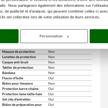
Go)
rafic. Nous partageons également des informations sur l'utilisati
Disque en acier à 3 dents
Non
, de publicité et d'analyse, qui peuvent combiner celles-ci avec
Disque en acier à 4 dents
Non
ils ont collectées lors de votre utilisation de leurs services.
Disque en tungstène (dents
Non
Widia)
Harnais professionnel
Non
double avec protège-cuisse
Personnaliser
Confection fil hexagonal 56
Non
m (3 mm)
Masque de protection
Non
Lunettes de protection
Non
Casque anti-bruit
Non
Tablier de protection
Non
Bandana
Non
Flacon d'huile
Oui
Bidon pour l'essence
Non
Protection barre-chaîne
Oui
Protection lame taille-haie
Oui
Set clés d'entretien
Oui
Bidon de préparation pour
Oui