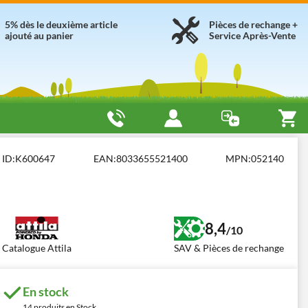
5% dès le deuxième article
Pièces de rechange +
ajouté au panier
Service Après-Vente
sence 4 temps - 25-50 cm3
Attila GX 50
ID:
K600647
EAN:
8033655521400
MPN:
052140
8,4
/10
Catalogue Attila
SAV & Pièces de rechange
En stock
14 produits en Stock