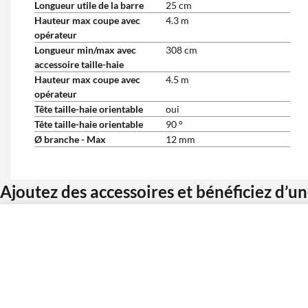
Longueur utile de la barre
25 cm
Hauteur max coupe avec
4.3 m
opérateur
Longueur min/max avec
308 cm
accessoire taille-haie
Hauteur max coupe avec
4.5 m
opérateur
Tête taille-haie orientable
oui
Tête taille-haie orientable
90 °
Ø branche - Max
12 mm
Ajoutez des accessoires et bénéficiez d’u