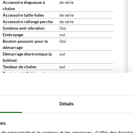
Accessoire élagueuse à
de série
chaîne
Accessoire taille-haies
de série
Accessoire rallonge perche
de série
Système anti-vibration
Oui
Embrayage
oui
Bouton-poussoir pour le
Oui
démarrage
Démarrage électronique (à
oui
bobine)
Tendeur de chaîne
oui
Bouton rotatif démontage
non
rapide guide/chaîne
Démarrage par lanceur (avec
Oui
corde)
Indicateur de niveau sur
non
Détails
réservoir
Accessoires de série et gratuits
Kit d'utilisation et d'entretien
Non
ies.
pour moteurs 2 temps
Tête à fil automatique (Tap &
Oui
e personnaliser le contenu et les annonces, d'offrir des fonctio