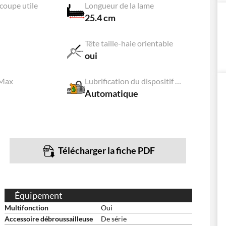
coupe utile
Longueur de la lame
25.4 cm
Tête taille-haie orientable
oui
 Max
Lubrification du dispositif de coupe
Automatique
Télécharger la fiche PDF
Équipement
Multifonction
Oui
Accessoire débroussailleuse
De série