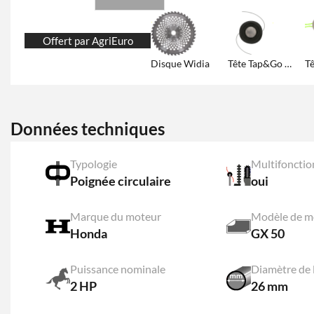
Offert par AgriEuro
Disque Widia
Tête Tap&Go auto rechargeable additionnelle
Données techniques
Typologie
Multifonctio
Poignée circulaire
oui
Marque du moteur
Modèle de m
Honda
GX 50
Puissance nominale
Diamètre de 
2 HP
26 mm