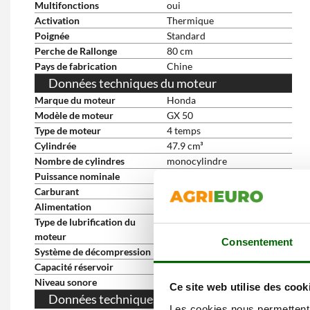
Multifonctions
oui
Activation
Thermique
Poignée
Standard
Perche de Rallonge
80 cm
Pays de fabrication
Chine
Données techniques du moteur
Marque du moteur
Honda
Modèle de moteur
GX 50
Type de moteur
4 temps
Cylindrée
47.9 cm³
Nombre de cylindres
monocylindre
Puissance nominale
2 HP
Carburant
Essence
Alimentation
À cames en tête
Type de lubrification du
À bain d'huile
moteur
Consentement
Système de décompression
Automatique
Capacité réservoir
0.63 L
Niveau sonore
105 dB(A)
Ce site web utilise des cook
Données techniques de la pompe
Les cookies nous permettent d