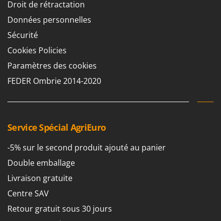
Droit de rétractation
Groupes électrogènes
E
Données personnelles
Gyrobroyeurs à lame pour tracteur
EcoFlow
Sécurité
Edilmark
H
Haches - Cognées et Hachettes
Cookies Policies
Effeuno
Hachoirs à viande
Paramètres des cookies
Einhell
Herses à Dents
FEDER Ombrie 2014-2020
Elegen
Herses Rotatives
Energy Gruppi
Enotecnica Pillan
L
Lames à neige
Eschenfelder
Service Spécial AgriEuro
Lames niveleuses pour tracteur
EuroMech
-5% sur le second produit ajouté au panier
Lave-vitres
Eurosystems
Double emballage
Lieuses électriques pour vignes
F
Livraison gratuite
FAC
M
Centre SAV
Machines à pâtes
Fama Industrie
Retour gratuit sous 30 jours
Machines de nettoyage pour panneaux photovoltaïques et surfaces vitrées
Famag