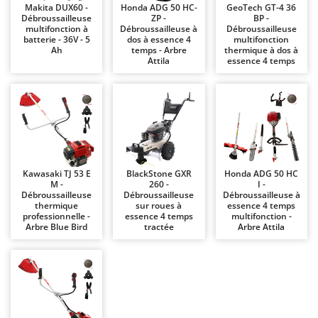
Makita DUX60 -
Honda ADG 50 HC-
GeoTech GT-4 36
Chaudrons électriques pour polenta
Barbieri
Débroussailleuse
ZP -
BP -
multifonction à
Débroussailleuse à
Débroussailleuse
Cisailles à gazon à batterie
Batavia
batterie - 36V - 5
dos à essence 4
multifonction
Ah
temps - Arbre
thermique à dos à
Cisailles taille-haies manuelles
Benassi
Attila
essence 4 temps
Climatiseurs
Beper
Compresseurs d'air électriques
Berkel
Compresseurs pour la récolte des olives et la taille
Bernardi
Coupe-bordures - Trimmers
Bertolini Pumps
Coupe-branches
Besser Vacuum
Kawasaki TJ 53 E
BlackStone GXR
Honda ADG 50 HC
Couveuses à œufs
Bestway
M -
260 -
I -
Débroussailleuse
Débroussailleuse
Débroussailleuse à
Cultivateurs Tiller à ressorts - Extirpateurs
Beta tools
thermique
sur roues à
essence 4 temps
professionnelle -
essence 4 temps
multifonction -
Bissell
Arbre Blue Bird
tractée
Arbre Attila
D
Débroussailleuses
Black & Decker
Décompacteurs agricoles
BlackStone
Découpeurs plasma
Blue Bird
Déplaqueuses de gazon
Bomet