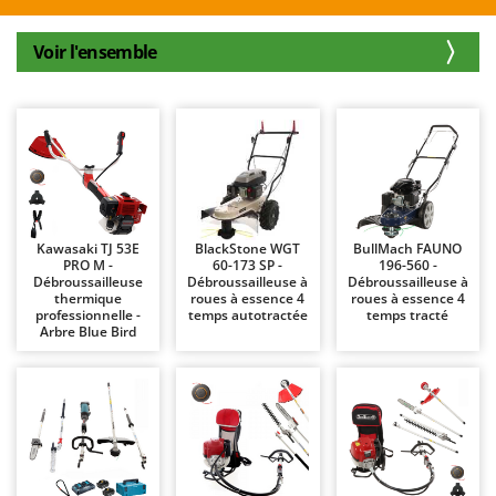
Autolaveuses
Ambrogio Robot
Autres produits
Annovi Reverberi
Voir l'ensemble
ANTHBOT
B
Balayeuses
Archman
Bancs de scie pour le bois - Scies à bûches
Arco
Barbecues
Ardes
Bennes pour tracteur
Argo
Brosses pour sols extérieurs
Ariete
Kawasaki TJ 53E
BlackStone WGT
BullMach FAUNO
PRO M -
60-173 SP -
196-560 -
Brouettes à moteur
Artus
Débroussailleuse
Débroussailleuse à
Débroussailleuse à
thermique
roues à essence 4
roues à essence 4
Broyeurs à axe horizontal pour tracteur
Attila
professionnelle -
temps autotractée
temps tracté
Arbre Blue Bird
Broyeurs de branches et végétaux
Ausonia
Butteurs pour tracteur
Awelco
C
B
Chargeurs de batterie - Démarreurs
Baesso
Charrues pour tracteur
Bahco