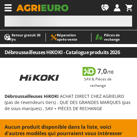
-1
Retour gratuit 30
Réparation
Pièces de
A
A
jrs
après‑vente
rechange
Abris de jardin
ABAC
Accessoires pour tracteurs tondeuses autoportés
AgriEuro Premium
Débroussailleuses HiKOKI - Catalogue produits 2026
Aérateurs Scarificateurs pour gazon
AgriEuro TOP-LINE
Arracheuses de pommes de terre pour tracteur
AGT
7,0
/10
Aspirateurs - Balais Électriques
Aima
SAV & Pièces de
rechange
Aspirateurs à cendres
Airmec
Aspirateurs à feuilles sur roues
AL-KO
Débroussailleuses HiKOKI
ACHAT DIRECT CHEZ AGRIEURO
(pas de revendeurs tiers) , QUE DES GRANDES MARQUES (pas
Aspirateurs de piscine
ALA 2000
de sous-marques) , SAV + PIÈCES DE RECHANGE
Aspirateurs Multifonctions
Alce
Atomiseurs agricoles pour tracteurs
Alpina
Aucun produit disponible dans la liste, voici
Atomiseurs pour traitements
Ama
d'autres modèles qui pourraient vous intéresser