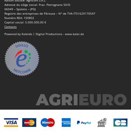
Raison sociale: AgriEuro S.R.L.
Scies alternatives à batterie
Intex
Adresse du siège social: Fraz. Petrognano 50/D
06049 – Spoleto – (PG)
Scies de jardin télescopiques
Italyco
Registre des entreprises de Pérouse – N° de TVA IT01629170547
Numéro REA: 150802
Sécateurs électriques à batterie
ITM
Capital social: 5.000.000,00 €
Contacts
Sécateurs et Échenilloirs manuels
J
Powered by Kaleido | Digital Productions - www.kalei.do
Sécateurs pneumatiques
JOLLY ITALIA
Semoirs et Épandeurs d'engrais
K
Socs pour tracteur
KAAZ
Souffleurs aspirateurs pour Feuilles
Karcher
Soufreuses - Poudreuses à dos
Kasco
Soufreuses - Poudreuses pour tracteur
Kemper
Keter
T
Taille-haies
KitchenAid
Taille-haies à bras pour tracteur
Komo
Tarières
L
Tondeuses à Gazon
Laica