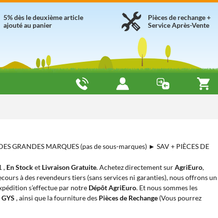
5% dès le deuxième article
Pièces de rechange +
ajouté au panier
Service Après-Vente
 DES GRANDES MARQUES (pas de sous-marques) ► SAV + PIÈCES DE
1 ,
En Stock
et
Livraison Gratuite
. Achetez directement sur
AgriEuro
,
cours à des revendeurs tiers (sans services ni garanties), nous offrons un
expédition s’effectue par notre
Dépôt AgriEuro
. Et nous sommes les
r GYS
, ainsi que la fourniture des
Pièces de Rechange
(Vous pourrez