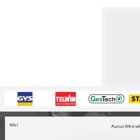
1
filtri
Aucun filtre s