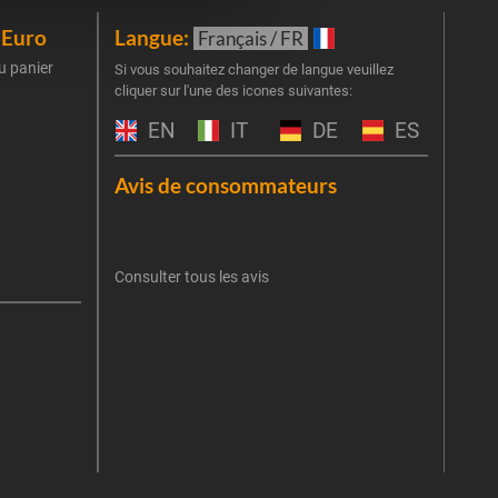
iEuro
Langue:
New
Français / FR
u panier
Inscr
Si vous souhaitez changer de langue veuillez
cliquer sur l'une des icones suivantes:
part
obti
EN
IT
DE
ES
Emai
Avis de consommateurs
Une er
J'
retent
Consulter tous les avis