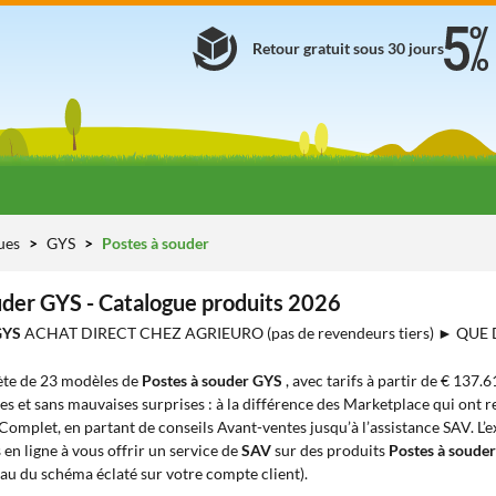
Retour gratuit sous 30 jours
ues
GYS
Postes à souder
uder GYS - Catalogue produits 2026
 GYS
ACHAT DIRECT CHEZ AGRIEURO (pas de revendeurs tiers) ► QUE
te de 23 modèles de
Postes à souder GYS
, avec tarifs à partir de € 137.6
es et sans mauvaises surprises : à la différence des Marketplace qui ont re
 Complet, en partant de conseils Avant-ventes jusqu’à l’assistance SAV. L’
en ligne à vous offrir un service de
SAV
sur des produits
Postes à soude
eau du schéma éclaté sur votre compte client).