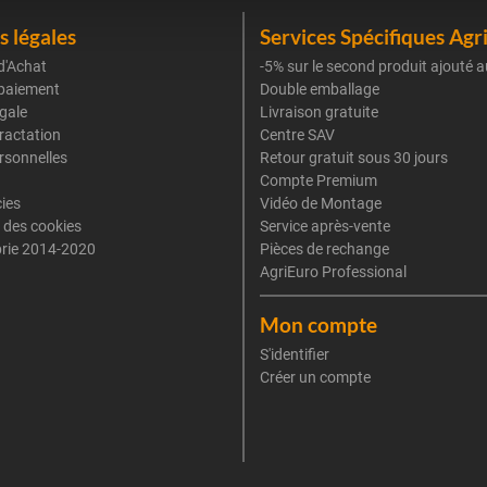
 légales
Services Spécifiques Agr
d'Achat
-5% sur le second produit ajouté a
paiement
Double emballage
gale
Livraison gratuite
tractation
Centre SAV
rsonnelles
Retour gratuit sous 30 jours
Compte Premium
cies
Vidéo de Montage
 des cookies
Service après-vente
rie 2014-2020
Pièces de rechange
AgriEuro Professional
Mon compte
S'identifier
Créer un compte