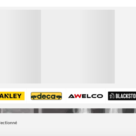
1
électionné