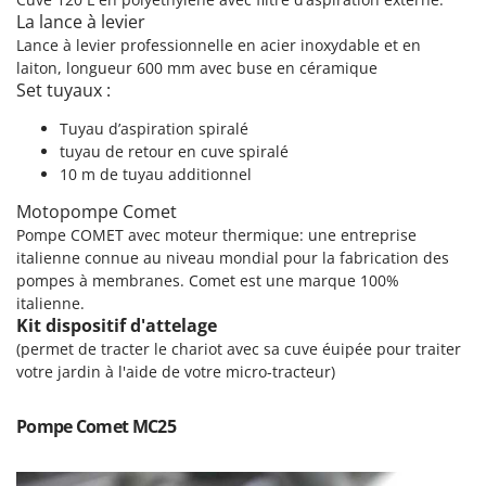
Pulvérisateurs
GRIFO
La lance à levier
Pulvérisateurs portés
Lance à levier professionnelle en acier inoxydable et en
GVS
laiton, longueur 600 mm avec buse en céramique
GYS
R
Set tuyaux :
Rafraîchisseurs d'air par évaporation
Tuyau d’aspiration spiralé
H
Rampes de chargement en aluminium
Hailo
tuyau de retour en cuve spiralé
Râpes à fromage électriques
10 m de tuyau additionnel
Helvi
Râteaux pour tracteur
Motopompe Comet
Henx
Remplisseuses
Pompe COMET avec moteur thermique: une entreprise
HiKOKI
italienne connue au niveau mondial pour la fabrication des
Robots nettoyeurs de piscine
Honda
pompes à membranes. Comet est une marque 100%
Robots Tondeuses
italienne.
I
Kit dispositif d'attelage
Rogneuses de souches
Idromatic
(permet de tracter le chariot avec sa cuve éuipée pour traiter
Rouleaux pour tracteur
Il-Tec
votre jardin à l'aide de votre micro-tracteur)
Imperia
S
Pompe Comet MC25
Scies à os
Infaco
Scies à Ruban
Intec