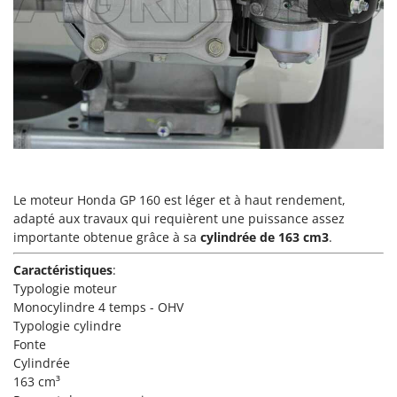
Master
Mastercook
Masterpro
McCulloch
MCH
Michelin
Mille
Minox
Le moteur Honda GP 160 est léger et à haut rendement,
adapté aux travaux qui requièrent une puissance assez
Mockmill
importante obtenue grâce à sa
cylindrée de 163 cm3
.
More than chef
Caractéristiques
:
MOSA
Typologie moteur
MOVA
Monocylindre 4 temps - OHV
Typologie cylindre
Mowox
Fonte
MTD
Cylindrée
163 cm³