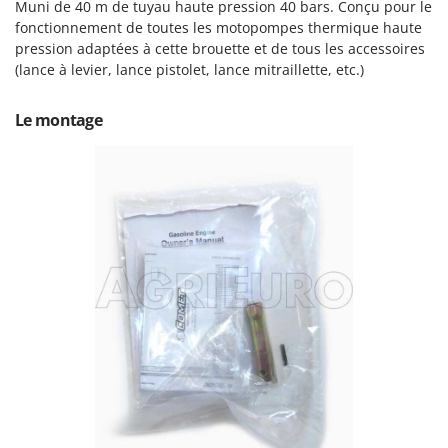
Muni de 40 m de tuyau haute pression 40 bars. Conçu pour le
Stiga
fonctionnement de toutes les motopompes thermique haute
Stocker
pression adaptées à cette brouette et de tous les accessoires
(lance à levier, lance pistolet, lance mitraillette, etc.)
Sunseeker
T
Le montage
Tecla
TecnoGen
Tellarini Pompe
Telwin
Tenco
Tineco
Titania
Tornado
Tre Spade
Trev - Abrek - TecnoVIR
Trotec