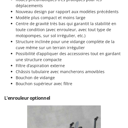
Resto Italia
déplacements
Ribimex
Nouveau design par rapport aux modèles précédents
Modèle plus compact et moins large
Ripartrak
Centre de gravité très bas qui garantit la stabilité en
Ritter
toute condition (avec enrouleur, avec tout type de
motopompes, sur sol irrégulier, etc.)
River Systems
Structure inclinée pour une vidange complète de la
Robomow
cuve même sur un terrain irrégulier
Possibilité d’appliquer des accessoires tout en gardant
Rossofuoco
une structure compacte
Rover Pompe
Filtre d’aspiration externe
Royal Food
Châssis tubulaire avec mancherons amovibles
Bouchon de vidange
Ryobi
Bouchon supérieur avec filtre
S
S.T.P.
L'enrouleur optionnel
Santos
Sbaraglia
Schnitzer