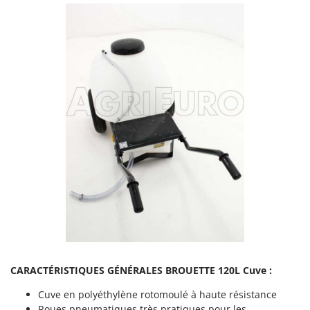
Oriental Koshin
Outdoorchef
P
Palazzetti
Palumbo Pavi
Partisani
Paterlini
Philips
Pramac
Prismafood
R
R.G.V.
Rato
CARACTÉRISTIQUES GÉNÉRALES BROUETTE 120L Cuve :
Reber
Cuve en polyéthylène rotomoulé à haute résistance
Redback
Roues pneumatiques très pratiques pour les