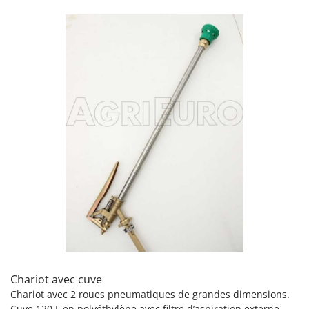
Perches Élagueuses
Francini
Pétrins à Spirale
G
Piscines
G3 Ferrari
Planteuses de pommes de terre pour tracteur
Gardena
Plateaux de coupe pour tracteur
Garofalo
Plumeuses
GeoTech
Pompes d'irrigation à tracteur
GeoTech Pro
Pompes de transfert
Gierre
Pompes immergées électriques
Ginko - MGM
Postes à souder
Gipeco
Poussoirs à saucisse
Girmi
Power Stations - Batteries - Centrales électriques portables
GRAEF
Presses à pellets
Gre
Pressoirs à fruits
Chariot avec cuve
GreenBay
Pressoirs à Raisin
Chariot avec 2 roues pneumatiques de grandes dimensions.
Greenworks
Cuve 120 L en polyéthylène avec filtre d’aspiration externe.