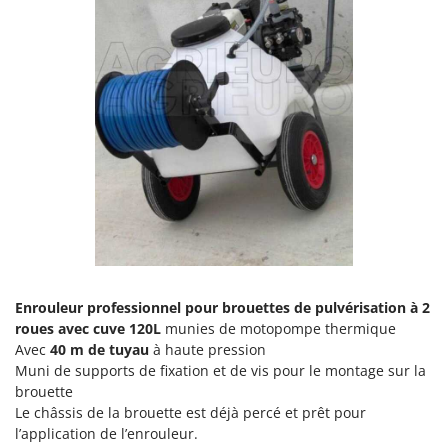
Seven Italy
Shark
Silky
Simatech
Sirman
Skil
Smartwood
Smeg
Snapper
Solidur
Enrouleur professionnel pour brouettes de pulvérisation à 2
Spice Electronics
roues avec cuve 120L
munies de motopompe thermique
Spiralmac
Avec
40 m de tuyau
à haute pression
Spring Protezione
Muni de supports de fixation et de vis pour le montage sur la
brouette
Spyro
Le châssis de la brouette est déjà percé et prêt pour
Stanley
l’application de l’enrouleur.