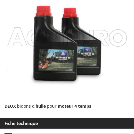
Worx
Y
Yard Force
Z
Zanon
Zephir
ZGrills
Zodiac
Zomax
DEUX
bidons d'
huile
pour
moteur 4 temps
Fiche technique