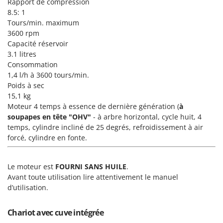
N
Rapport de compression
New O.M.R.A.
8.5: 1
Nilfisk
Tours/min. maximum
3600 rpm
Ninja
Capacité réservoir
Novatec
3.1 litres
Consommation
Novital
1,4 l/h à 3600 tours/min.
NuAir
Poids à sec
NuovaFac
15,1 kg
Moteur 4 temps à essence de dernière génération (
à
soupapes en tête "OHV"
- à arbre horizontal, cycle huit, 4
O
Officine Savioli
temps, cylindre incliné de 25 degrés, refroidissement à air
forcé, cylindre en fonte.
Oliviero
Olix
Le moteur est
FOURNI SANS HUILE
.
OMA
Avant toute utilisation lire attentivement le manuel
Omas
d’utilisation.
Ompagrill
Chariot avec cuve intégrée
Ooni