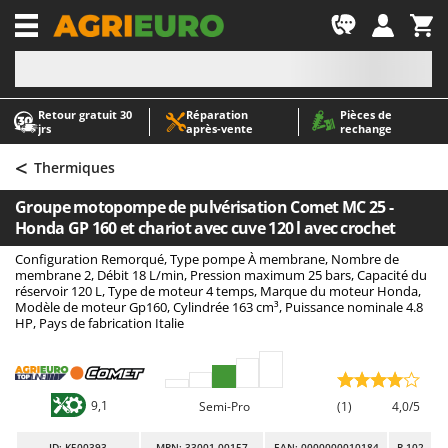
-1
Retour gratuit 30
Réparation
Pièces de
A
A
jrs
après‑vente
rechange
Abris de jardin
ABAC
<
Accessoires pour tracteurs tondeuses autoportés
AgriEuro Premium
Thermiques
Aérateurs Scarificateurs pour gazon
AgriEuro TOP-LINE
Groupe motopompe de pulvérisation Comet MC 25 -
Arracheuses de pommes de terre pour tracteur
AGT
Honda GP 160 et chariot avec cuve 120 l avec crochet
Aspirateurs - Balais Électriques
Aima
Configuration Remorqué, Type pompe À membrane, Nombre de
membrane 2, Débit 18 L/min, Pression maximum 25 bars, Capacité du
Aspirateurs à cendres
Airmec
réservoir 120 L, Type de moteur 4 temps, Marque du moteur Honda,
Modèle de moteur Gp160, Cylindrée 163 cm³, Puissance nominale 4.8
Aspirateurs à feuilles sur roues
AL-KO
HP, Pays de fabrication Italie
Aspirateurs de piscine
ALA 2000
Aspirateurs Multifonctions
Alce
Atomiseurs agricoles pour tracteurs
Alpina
9,1
Semi-Pro
(1)
4,0/5
Atomiseurs pour traitements
Ama
ID
: K500393
MPN: 33001-00157
EAN: 0000000010184
R-102