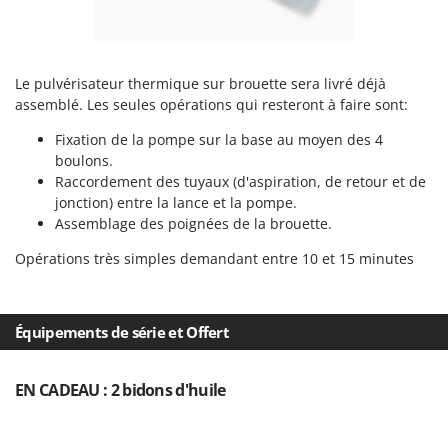
Troy-Bilt
U
Udor
Le pulvérisateur thermique sur brouette sera livré déjà
Unger
assemblé. Les seules opérations qui resteront à faire sont:
Fixation de la pompe sur la base au moyen des 4
V
Verdemax
boulons.
Raccordement des tuyaux (d'aspiration, de retour et de
Vesco
jonction) entre la lance et la pompe.
Volpi
Assemblage des poignées de la brouette.
Opérations très simples demandant entre 10 et 15 minutes
W
Waldner
Weber
Équipements de série et Offert
WIDU
Wiper EcoRobot
EN CADEAU : 2 bidons d'huile
Wolf Garten
Wortex