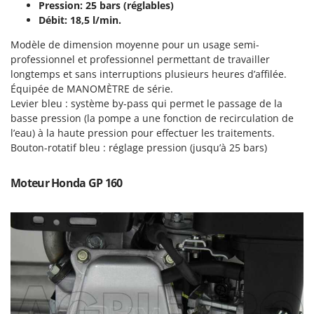
Tondeuses autoportées
Pression: 25 bars (réglables)
Lampacrescia - MGM
Débit: 18,5 l/min.
Tondeuses débroussailleuses thermiques
Landxcape
Modèle de dimension moyenne pour un usage semi-
Trancheuses
LAR Casalinghi
professionnel et professionnel permettant de travailler
Trancheuses de sol
Lavor
longtemps et sans interruptions plusieurs heures d’affilée.
Transpalettes
Équipée de MANOMÈTRE de série.
Linea VZ
Levier bleu : système by-pass qui permet le passage de la
Treuils de débardage
Lisam
basse pression (la pompe a une fonction de recirculation de
Tronçonneuses
l’eau) à la haute pression pour effectuer les traitements.
Lotusgrill
Bouton-rotatif bleu : réglage pression (jusqu’à 25 bars)
V
M
Vêtements de Sécurité
M.A.I.BO.
Moteur Honda GP 160
Vibroculteurs à tracteur
Macom
Macte Ovens
Makita
MAMMAMIA
Marcato
Marina Systems