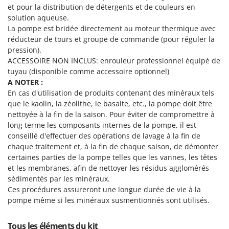
Machines pour la transformation des fruits
et pour la distribution de détergents et de couleurs en
Famur
solution aqueuse.
Machines sous vide
FARMER
La pompe est bridée directement au moteur thermique avec
Motobineuses
FBC
réducteur de tours et groupe de commande (pour réguler la
Motoculteurs
pression).
Ferrari Group
ACCESSOIRE NON INCLUS: enrouleur professionnel équipé de
Motofaucheuses
Ferroni
tuyau (disponible comme accessoire optionnel)
Motopompes pour irrigation
A NOTER :
Ferrua
En cas d'utilisation de produits contenant des minéraux tels
Moulins à céréales électriques
FIAC
que le kaolin, la zéolithe, le basalte, etc., la pompe doit être
Moulins à farine
nettoyée à la fin de la saison. Pour éviter de compromettre à
FIEM
long terme les composants internes de la pompe, il est
Fimar
N
conseillé d'effectuer des opérations de lavage à la fin de
Nettoyeurs et Balais à vapeur
FINI
chaque traitement et, à la fin de chaque saison, de démonter
Nettoyeurs haute pression
certaines parties de la pompe telles que les vannes, les têtes
Fiorentini
et les membranes, afin de nettoyer les résidus agglomérés
Nettoyeurs tapis, moquettes et tapisseries
Fiskars
sédimentés par les minéraux.
Ces procédures assureront une longue durée de vie à la
Flymo
P
pompe même si les minéraux susmentionnés sont utilisés.
Peignes vibreurs et Secoueurs à olives
Fontana Forni
Pelles rétros pour tracteur
Forest Master
Tous les éléments du kit