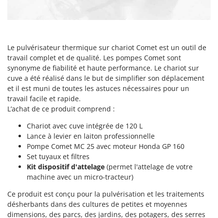
Groupes électrogènes
E
Gyrobroyeurs à lame pour tracteur
EcoFlow
Edilmark
H
Le pulvérisateur thermique sur chariot Comet est un outil de
Haches - Cognées et Hachettes
Effeuno
travail complet et de qualité. Les pompes Comet sont
Hachoirs à viande
Einhell
synonyme de fiabilité et haute performance. Le chariot sur
Herses à Dents
cuve a été réalisé dans le but de simplifier son déplacement
Elegen
et il est muni de toutes les astuces nécessaires pour un
Herses Rotatives
Energy Gruppi
travail facile et rapide.
L’achat de ce produit comprend :
Enotecnica Pillan
L
Lames à neige
Eschenfelder
Chariot avec cuve intégrée de 120 L
Lames niveleuses pour tracteur
Lance à levier en laiton professionnelle
EuroMech
Pompe Comet MC 25 avec moteur Honda GP 160
Lave-vitres
Eurosystems
Set tuyaux et filtres
Lieuses électriques pour vignes
Kit dispositif d'attelage
(permet l'attelage de votre
F
machine avec un micro-tracteur)
FAC
M
Machines à pâtes
Ce produit est conçu pour la pulvérisation et les traitements
Fama Industrie
désherbants dans des cultures de petites et moyennes
Machines de nettoyage pour panneaux photovoltaïques et surfaces vitrées
Famag
dimensions, des parcs, des jardins, des potagers, des serres