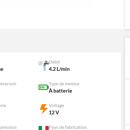
Débit
ne
4.2 L/min
réservoir
Type de moteur
À batterie
erie
Voltage
12 V
 pression
Pays de fabrication