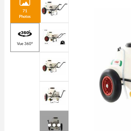
71
Photos
Vue 360°