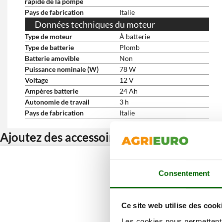
rapide de la pompe
Pays de fabrication
Italie
Données techniques du moteur
Type de moteur
À batterie
Type de batterie
Plomb
Batterie amovible
Non
Puissance nominale (W)
78 W
Voltage
12 V
Ampères batterie
24 Ah
Autonomie de travail
3 h
Pays de fabrication
Italie
Ajoutez des accessoires et bénéficiez d’u
Consentement
Ce site web utilise des cook
Les cookies nous permettent d