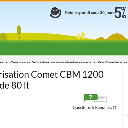
Retour gratuit sous 30 jours
urs
Groupes de Pulvérisation avec chariot et cuve
Sur Chariot avec
risation Comet CBM 1200
de 80 lt
Questions & Réponses (1)