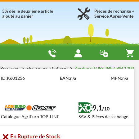
5% dès le deuxième article
Pièces de rechange +
ajouté au panier
Service Après-Vente
 Réservoir
Électriques à batterie
AgriEuro TOP-LINE CBM 1200
ID:
K601256
EAN:
n/a
MPN:
n/a
9,1
/10
Catalogue AgriEuro TOP-LINE
SAV & Pièces de rechange
En Rupture de Stock