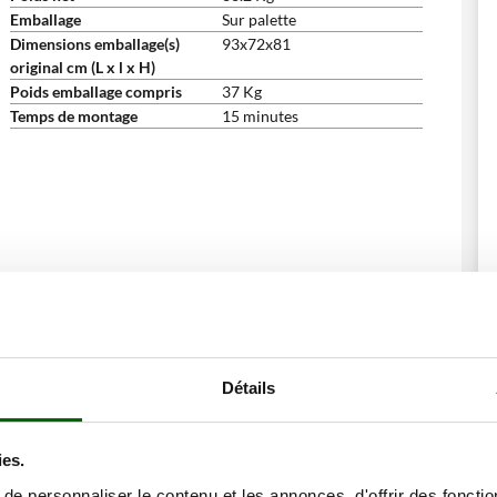
Emballage
Sur palette
Dimensions emballage(s)
93x72x81
original cm (L x l x H)
Poids emballage compris
37 Kg
Temps de montage
15 minutes
ne remise
Détails
ies.
e personnaliser le contenu et les annonces, d'offrir des fonctio