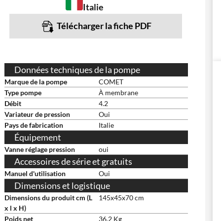
Italie
Télécharger la fiche PDF
Données techniques de la pompe
Marque de la pompe
COMET
Type pompe
À membrane
Débit
4.2
Variateur de pression
Oui
Pays de fabrication
Italie
Équipement
Vanne réglage pression
oui
Accessoires de série et gratuits
Manuel d'utilisation
Oui
Dimensions et logistique
Dimensions du produit cm (L
145x45x70 cm
x l x H)
Poids net
36.2 Kg