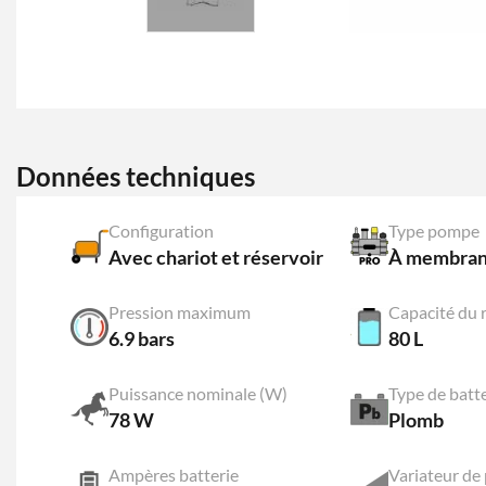
Données techniques
Configuration
Type pompe
Avec chariot et réservoir
À membra
Pression maximum
Capacité du 
6.9 bars
80 L
Puissance nominale (W)
Type de batt
78 W
Plomb
Ampères batterie
Variateur de