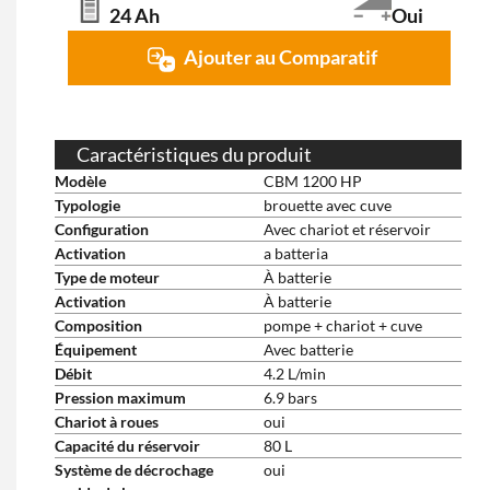
24 Ah
Oui
Ajouter au Comparatif
Caractéristiques du produit
Modèle
CBM 1200 HP
Typologie
brouette avec cuve
Configuration
Avec chariot et réservoir
Activation
a batteria
Type de moteur
À batterie
Activation
À batterie
Composition
pompe + chariot + cuve
Équipement
Avec batterie
Débit
4.2 L/min
Pression maximum
6.9 bars
Chariot à roues
oui
Capacité du réservoir
80 L
Système de décrochage
oui