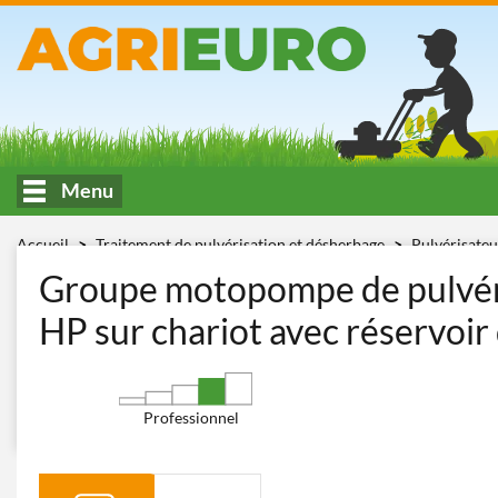
Menu
Accueil
Traitement de pulvérisation et désherbage
Pulvérisate
HP
Groupe motopompe de pulvé
HP sur chariot avec réservoir 
Professionnel