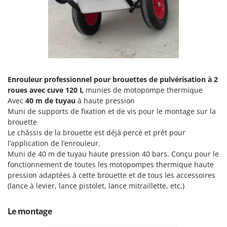
Seven Italy
Shark
Silky
Simatech
Sirman
Enrouleur professionnel pour brouettes de pulvérisation à 2
Skil
roues avec cuve 120 L
munies de motopompe thermique
Smartwood
Avec
40 m de tuyau
à haute pression
Smeg
Muni de supports de fixation et de vis pour le montage sur la
brouette
Snapper
Le châssis de la brouette est déjà percé et prêt pour
Solidur
l’application de l’enrouleur.
Muni de 40 m de tuyau haute pression 40 bars. Conçu pour le
Spice Electronics
fonctionnement de toutes les motopompes thermique haute
Spiralmac
pression adaptées à cette brouette et de tous les accessoires
(lance à levier, lance pistolet, lance mitraillette, etc.)
Spring Protezione
Spyro
Le montage
Stanley