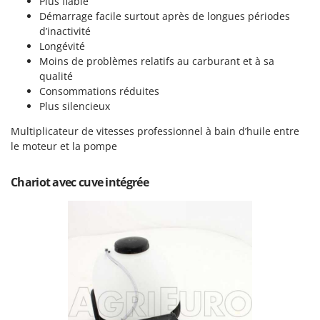
N
Plus fiable
New O.M.R.A.
Démarrage facile surtout après de longues périodes
Nilfisk
d’inactivité
Longévité
Ninja
Moins de problèmes relatifs au carburant et à sa
Novatec
qualité
Consommations réduites
Novital
Plus silencieux
NuAir
Multiplicateur de vitesses professionnel à bain d’huile entre
NuovaFac
le moteur et la pompe
O
Officine Savioli
Chariot avec cuve intégrée
Oliviero
Olix
OMA
Omas
Ompagrill
Ooni