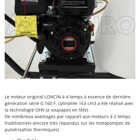
Master
Mastercook
Masterpro
McCulloch
MCH
Michelin
Mille
Minox
Mockmill
More than chef
Le moteur original LONCIN à 4 temps à essence de dernière
MOSA
génération série G 160 F, cylindrée 163 cm3 a été réalisé avec
MOVA
la technologie OHV (à soupapes en tête) .
Mowox
De nombreux avantages par rapport aux moteurs à 2 temps
traditionnels (encore très répandus sur les motopompes de
MTD
pulvérisation thermiques)