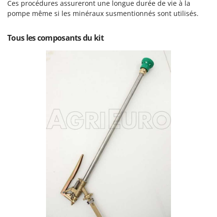
Perches Élagueuses
Ces procédures assureront une longue durée de vie à la
Francini
pompe même si les minéraux susmentionnés sont utilisés.
Pétrins à Spirale
G
Piscines
G3 Ferrari
Tous les composants du kit
Planteuses de pommes de terre pour tracteur
Gardena
Plateaux de coupe pour tracteur
Garofalo
Plumeuses
GeoTech
Pompes d'irrigation à tracteur
GeoTech Pro
Pompes de transfert
Gierre
Pompes immergées électriques
Ginko - MGM
Postes à souder
Gipeco
Poussoirs à saucisse
Girmi
Power Stations - Batteries - Centrales électriques portables
GRAEF
Presses à pellets
Gre
Pressoirs à fruits
GreenBay
Pressoirs à Raisin
Greenworks