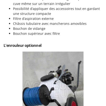
Resto Italia
cuve même sur un terrain irrégulier
Possibilité d’appliquer des accessoires tout en gardant
Ribimex
une structure compacte
Ripartrak
Filtre d’aspiration externe
Ritter
Châssis tubulaire avec mancherons amovibles
Bouchon de vidange
River Systems
Bouchon supérieur avec filtre
Robomow
Rossofuoco
L'enrouleur optionnel
Rover Pompe
Royal Food
Ryobi
S
S.T.P.
Santos
Sbaraglia
Schnitzer