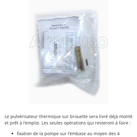
Stiga
Stocker
Sunseeker
T
Tecla
TecnoGen
Tellarini Pompe
Telwin
Tenco
Tineco
Titania
Tornado
Tre Spade
Le pulvérisateur thermique sur brouette sera livré déjà monté
Trev - Abrek - TecnoVIR
et prêt à l’emploi. Les seules opérations qui resteront à faire :
Trotec
fixation de la pompe sur l’embase au moyen des 4