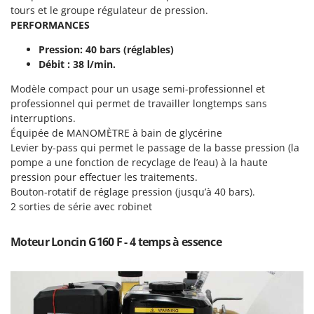
Tondeuses autoportées
Lampacrescia - MGM
tours et le groupe régulateur de pression.
Tondeuses débroussailleuses thermiques
PERFORMANCES
Landxcape
Trancheuses
LAR Casalinghi
Pression: 40 bars (réglables)
Débit : 38 l/min.
Trancheuses de sol
Lavor
Transpalettes
Modèle compact pour un usage semi-professionnel et
Linea VZ
professionnel qui permet de travailler longtemps sans
Treuils de débardage
Lisam
interruptions.
Tronçonneuses
Équipée de MANOMÈTRE à bain de glycérine
Lotusgrill
Levier by-pass qui permet le passage de la basse pression (la
V
pompe a une fonction de recyclage de l’eau) à la haute
M
Vêtements de Sécurité
M.A.I.BO.
pression pour effectuer les traitements.
Vibroculteurs à tracteur
Bouton-rotatif de réglage pression (jusqu’à 40 bars).
Macom
2 sorties de série avec robinet
Macte Ovens
Makita
Moteur Loncin G160 F - 4 temps à essence
MAMMAMIA
Marcato
Marina Systems