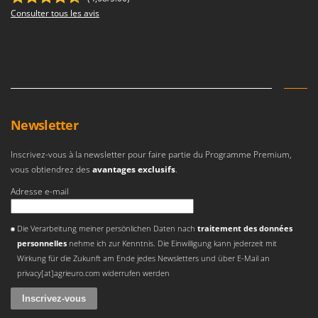
Consulter tous les avis
Newsletter
Inscrivez-vous à la newsletter pour faire partie du Programme Premium,
vous obtiendrez des
avantages exclusifs
.
Adresse e-mail
Une erreur est survenue
Die Verarbeitung meiner persönlichen Daten nach
traitement des données
personnelles
nehme ich zur Kenntnis. Die Einwilligung kann jederzeit mit
Wirkung für die Zukunft am Ende jedes Newsletters und über E-Mail an
privacy[at]agrieuro.com widerrufen werden