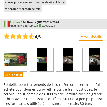
autres procurezvous
dossier de tôle ridicule
misérable morceau de tôle
Andrea Z.
Molinella (BO)
20/05/2024
Achat vérifié par AgriEuro
23/03/2024
4,5
Voir détails
Robustesse
Prestations
Facilité d'utilisation
Qualité / Prix
Facilité de montage
Voir l'original
Emballage
Bouteille pour traitements de jardin. Personnellement je l'ai
acheté pour donner du pyrèthre contre les moustiques. Je
couvre une superficie de 6 000 m2 de verdure avec de grands
arbres avec 2 remplissages de fûts (200 LT). La pompe pousse
très fort, jamais utilisée à puissance maximale, 30 bars