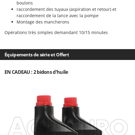
boulons
Troy-Bilt
raccordement des tuyaux (aspiration et retour) et
raccordement de la lance avec la pompe
U
Udor
Montage des mancherons
Unger
Opérations très simples demandant 10/15 minutes
V
Verdemax
Équipements de série et Offert
Vesco
Volpi
EN CADEAU : 2 bidons d'huile
W
Waldner
Weber
WIDU
Wiper EcoRobot
Wolf Garten
Wortex