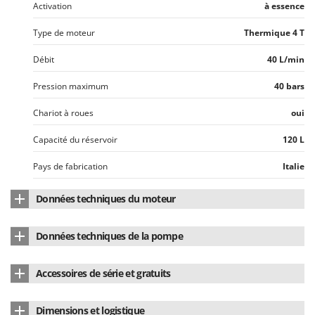
Activation
à essence
Type de moteur
Thermique 4 T
Débit
40 L/min
Pression maximum
40 bars
Chariot à roues
oui
Capacité du réservoir
120 L
Pays de fabrication
Italie
Données techniques du moteur
Marque du moteur
Loncin
Données techniques de la pompe
Modèle de moteur
G 160 F
Marque de la pompe
Comet
Accessoires de série et gratuits
Type de moteur
4 temps
Nombre de membrane
3
Manuel d'utilisation
Oui
Cylindrée
160 cm³
Dimensions et logistique
Type pompe
À membrane