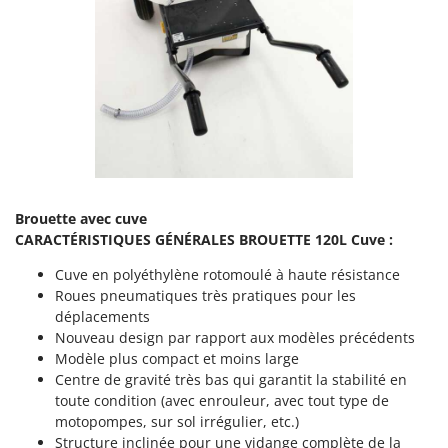
Oriental Koshin
Outdoorchef
P
Palazzetti
Palumbo Pavi
Partisani
Paterlini
Philips
Brouette avec cuve
CARACTÉRISTIQUES GÉNÉRALES BROUETTE 120L Cuve :
Pramac
Cuve en polyéthylène rotomoulé à haute résistance
Prismafood
Roues pneumatiques très pratiques pour les
déplacements
R
R.G.V.
Nouveau design par rapport aux modèles précédents
Modèle plus compact et moins large
Rato
Centre de gravité très bas qui garantit la stabilité en
Reber
toute condition (avec enrouleur, avec tout type de
motopompes, sur sol irrégulier, etc.)
Redback
Structure inclinée pour une vidange complète de la