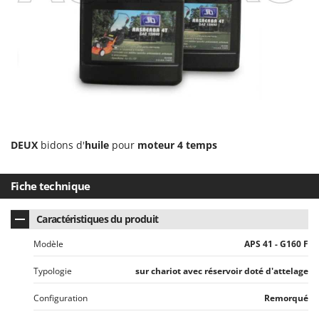
Worx
Y
Yard Force
Z
Zanon
Zephir
ZGrills
DEUX
bidons d'
huile
pour
moteur 4 temps
Zodiac
Zomax
Fiche technique
Caractéristiques du produit
Modèle
APS 41 - G160 F
Typologie
sur chariot avec réservoir doté d'attelage
Configuration
Remorqué