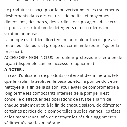
Machines pour la transformation des fruits
Famur
Ce produit est conçu pour la pulvérisation et les traitements
Machines sous vide
FARMER
désherbants dans des cultures de petites et moyennes
Motobineuses
FBC
dimensions, des parcs, des jardins, des potagers, des serres
Motoculteurs
et pour la distribution de détergents et de couleurs en
Ferrari Group
solution aqueuse.
Motofaucheuses
Ferroni
La pompe est bridée directement au moteur thermique avec
Motopompes pour irrigation
réducteur de tours et groupe de commande (pour réguler la
Ferrua
pression).
Moulins à céréales électriques
FIAC
ACCESSOIRE NON INCLUS: enrouleur professionnel équipé de
Moulins à farine
tuyau (disponible comme accessoire optionnel)
FIEM
A NOTER :
Fimar
N
En cas d'utilisation de produits contenant des minéraux tels
Nettoyeurs et Balais à vapeur
FINI
que le kaolin, la zéolithe, le basalte, etc., la pompe doit être
Nettoyeurs haute pression
nettoyée à la fin de la saison. Pour éviter de compromettre à
Fiorentini
long terme les composants internes de la pompe, il est
Nettoyeurs tapis, moquettes et tapisseries
Fiskars
conseillé d'effectuer des opérations de lavage à la fin de
chaque traitement et, à la fin de chaque saison, de démonter
Flymo
P
certaines parties de la pompe telles que les vannes, les têtes
Peignes vibreurs et Secoueurs à olives
Fontana Forni
et les membranes, afin de nettoyer les résidus agglomérés
Pelles rétros pour tracteur
sédimentés par les minéraux.
Forest Master