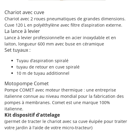
Pulvérisateurs
GRIFO
Pulvérisateurs portés
Chariot avec cuve
GVS
Chariot avec 2 roues pneumatiques de grandes dimensions.
GYS
R
Cuve 120 L en polyéthylène avec filtre d’aspiration externe.
Rafraîchisseurs d'air par évaporation
La lance à levier
H
Rampes de chargement en aluminium
Lance à levier professionnelle en acier inoxydable et en
Hailo
laiton, longueur 600 mm avec buse en céramique
Râpes à fromage électriques
Helvi
Set tuyaux :
Râteaux pour tracteur
Henx
Tuyau d’aspiration spiralé
Remplisseuses
tuyau de retour en cuve spiralé
HiKOKI
Robots nettoyeurs de piscine
10 m de tuyau additionnel
Honda
Robots Tondeuses
Motopompe Comet
I
Pompe COMET avec moteur thermique : une entreprise
Rogneuses de souches
Idromatic
italienne connue au niveau mondial pour la fabrication des
Rouleaux pour tracteur
Il-Tec
pompes à membranes. Comet est une marque 100%
italienne.
Imperia
S
Kit dispositif d'attelage
Scies à os
Infaco
(permet de tracter le chariot avec sa cuve éuipée pour traiter
Scies à Ruban
votre jardin à l'aide de votre micro-tracteur)
Intec