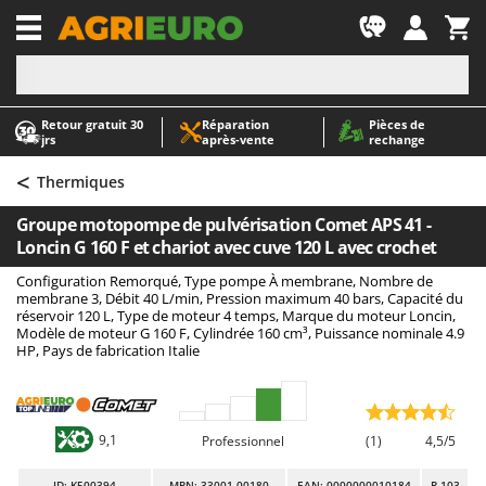
-1
Retour gratuit 30
Réparation
Pièces de
A
A
jrs
après‑vente
rechange
Abris de jardin
ABAC
<
Accessoires pour tracteurs tondeuses autoportés
AgriEuro Premium
Thermiques
Aérateurs Scarificateurs pour gazon
AgriEuro TOP-LINE
Groupe motopompe de pulvérisation Comet APS 41 -
Arracheuses de pommes de terre pour tracteur
AGT
Loncin G 160 F et chariot avec cuve 120 L avec crochet
Aspirateurs - Balais Électriques
Aima
Configuration Remorqué, Type pompe À membrane, Nombre de
membrane 3, Débit 40 L/min, Pression maximum 40 bars, Capacité du
Aspirateurs à cendres
Airmec
réservoir 120 L, Type de moteur 4 temps, Marque du moteur Loncin,
Modèle de moteur G 160 F, Cylindrée 160 cm³, Puissance nominale 4.9
Aspirateurs à feuilles sur roues
AL-KO
HP, Pays de fabrication Italie
Aspirateurs de piscine
ALA 2000
Aspirateurs Multifonctions
Alce
Atomiseurs agricoles pour tracteurs
Alpina
9,1
Professionnel
(1)
4,5/5
Atomiseurs pour traitements
Ama
ID
: K500394
MPN: 33001-00180
EAN: 0000000010184
R-103