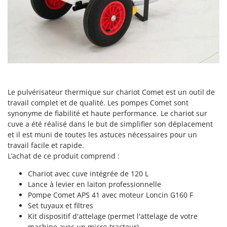
Groupes électrogènes
E
Gyrobroyeurs à lame pour tracteur
EcoFlow
Edilmark
H
Haches - Cognées et Hachettes
Effeuno
Hachoirs à viande
Einhell
Herses à Dents
Elegen
Le pulvérisateur thermique sur chariot Comet est un outil de
Herses Rotatives
Energy Gruppi
travail complet et de qualité. Les pompes Comet sont
synonyme de fiabilité et haute performance. Le chariot sur
Enotecnica Pillan
L
cuve a été réalisé dans le but de simplifier son déplacement
Lames à neige
Eschenfelder
et il est muni de toutes les astuces nécessaires pour un
Lames niveleuses pour tracteur
EuroMech
travail facile et rapide.
Lave-vitres
L’achat de ce produit comprend :
Eurosystems
Lieuses électriques pour vignes
Chariot avec cuve intégrée de 120 L
F
Lance à levier en laiton professionnelle
FAC
M
Pompe Comet APS 41 avec moteur Loncin G160 F
Machines à pâtes
Fama Industrie
Set tuyaux et filtres
Machines de nettoyage pour panneaux photovoltaïques et surfaces vitrées
Kit dispositif d'attelage (permet l'attelage de votre
Famag
machine avec un micro-tracteur)