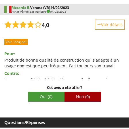
Worx
Riccardo B.
Verona (VR)
14/02/2023
Achat vérifié par AgriEuro
04/02/2023
Y
Yard Force
4,0
Voir détails
Z
Robustesse
Zanon
Voir l'original
Prestations
Zephir
Facilité d'utilisation
ZGrills
Pour:
Qualité / Prix
Produit de bonne qualité de construction qui s'adapte à un
Zodiac
usage domestique peu fréquent. Fait toujours son travail
Facilité de montage
Zomax
Contre:
Emballage
Il a une capacité de vide limitée, en particulier pour les
aliments humides. Mieux vaut continuer en utilisant la
Cet avis a été utile ?
fonction pulse
Oui
(0)
Non
(0)
Questions/Réponses