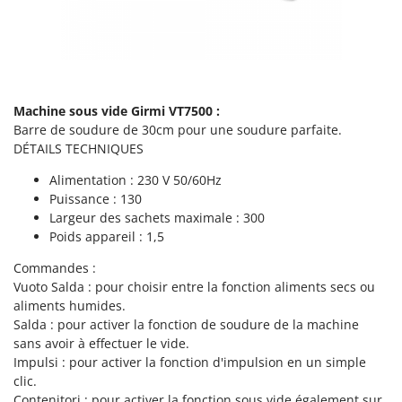
Perches Élagueuses
Francini
Pétrins à Spirale
G
Piscines
G3 Ferrari
Planteuses de pommes de terre pour tracteur
Gardena
Machine sous vide Girmi VT7500 :
Plateaux de coupe pour tracteur
Garofalo
Barre de soudure de 30cm pour une soudure parfaite.
Plumeuses
GeoTech
DÉTAILS TECHNIQUES
Pompes d'irrigation à tracteur
GeoTech Pro
Alimentation : 230 V 50/60Hz
Pompes de transfert
Puissance : 130
Gierre
Largeur des sachets maximale : 300
Pompes immergées électriques
Ginko - MGM
Poids appareil : 1,5
Postes à souder
Gipeco
Commandes :
Poussoirs à saucisse
Girmi
Vuoto Salda : pour choisir entre la fonction aliments secs ou
Power Stations - Batteries - Centrales électriques portables
aliments humides.
GRAEF
Salda : pour activer la fonction de soudure de la machine
Presses à pellets
Gre
sans avoir à effectuer le vide.
Pressoirs à fruits
Impulsi : pour activer la fonction d'impulsion en un simple
GreenBay
Pressoirs à Raisin
clic.
Greenworks
Contenitori : pour activer la fonction sous vide également sur