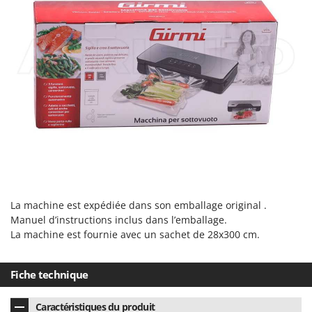
Tondeuses autoportées
Lampacrescia - MGM
Tondeuses débroussailleuses thermiques
Landxcape
Trancheuses
LAR Casalinghi
Trancheuses de sol
Lavor
Transpalettes
Linea VZ
Treuils de débardage
Lisam
Tronçonneuses
Lotusgrill
V
M
Vêtements de Sécurité
M.A.I.BO.
Vibroculteurs à tracteur
Macom
La machine est expédiée dans son emballage original .
Macte Ovens
Manuel d’instructions inclus dans l’emballage.
La machine est fournie avec un sachet de 28x300 cm.
Makita
MAMMAMIA
Fiche technique
Marcato
Marina Systems
Caractéristiques du produit