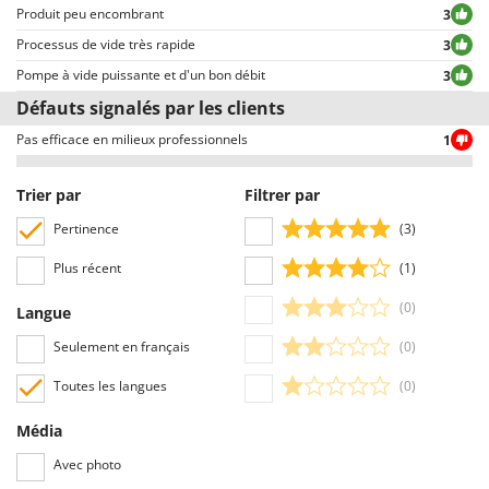
Resto Italia
consultés rapidement par nos visiteurs, grâce également aux filtres qui
Produit peu encombrant
3
permettent une sélection rapide, comme par exemple celui permettant de
Ribimex
Processus de vide très rapide
3
choisir entre avis positifs et négatifs.
Ripartrak
Pompe à vide puissante et d'un bon débit
3
Défauts signalés par les clients
Ritter
River Systems
Pas efficace en milieux professionnels
1
Robomow
Trier par
Filtrer par
Rossofuoco
Pertinence
(3)
Rover Pompe
Plus récent
(1)
Royal Food
Ryobi
(0)
Langue
Seulement en français
(0)
S
S.T.P.
Toutes les langues
(0)
Santos
Média
Sbaraglia
Avec photo
Schnitzer