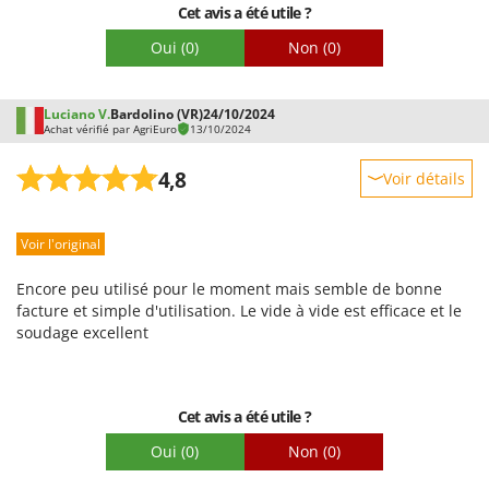
Troy-Bilt
Cet avis a été utile ?
Oui
(0)
Non
(0)
U
Udor
Unger
Luciano V.
Bardolino (VR)
24/10/2024
Achat vérifié par AgriEuro
13/10/2024
V
Verdemax
4,8
Voir détails
Vesco
Robustesse
Volpi
Voir l'original
Prestations
Facilité d'utilisation
W
Encore peu utilisé pour le moment mais semble de bonne
Waldner
Qualité / Prix
facture et simple d'utilisation. Le vide à vide est efficace et le
soudage excellent
Weber
Facilité de montage
WIDU
Emballage
Wiper EcoRobot
Cet avis a été utile ?
Wolf Garten
Oui
(0)
Non
(0)
Wortex