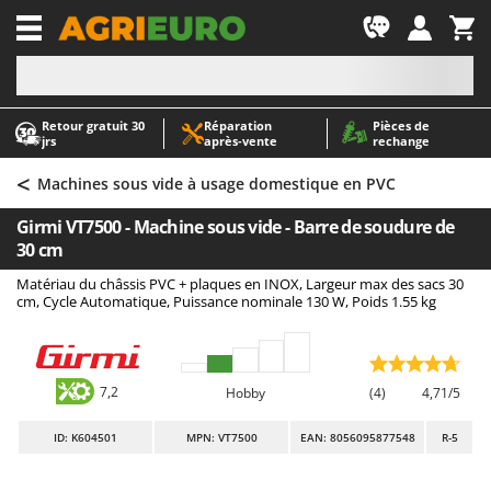
-1
Retour gratuit 30
Réparation
Pièces de
A
A
jrs
après‑vente
rechange
Abris de jardin
ABAC
<
Accessoires pour tracteurs tondeuses autoportés
AgriEuro Premium
Machines sous vide à usage domestique en PVC
Aérateurs Scarificateurs pour gazon
AgriEuro TOP-LINE
Girmi VT7500 - Machine sous vide - Barre de soudure de
Arracheuses de pommes de terre pour tracteur
AGT
30 cm
Aspirateurs - Balais Électriques
Aima
Matériau du châssis PVC + plaques en INOX, Largeur max des sacs 30
cm, Cycle Automatique, Puissance nominale 130 W, Poids 1.55 kg
Aspirateurs à cendres
Airmec
Aspirateurs à feuilles sur roues
AL-KO
Aspirateurs de piscine
ALA 2000
7,2
Hobby
(4)
4,71/5
Aspirateurs Multifonctions
Alce
ID
: K604501
MPN: VT7500
EAN: 8056095877548
R-5
Atomiseurs agricoles pour tracteurs
Alpina
Atomiseurs pour traitements
Ama