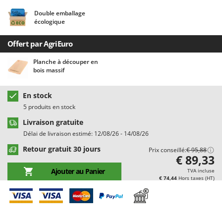
Chaudrons électriques pour polenta
Barbieri
Double emballage
Cisailles à gazon à batterie
Batavia
écologique
Cisailles taille-haies manuelles
Benassi
Offert par AgriEuro
Climatiseurs
Beper
Planche à découper en
Compresseurs d'air électriques
Berkel
bois massif
Compresseurs pour la récolte des olives et la taille
Bernardi
Coupe-bordures - Trimmers
En stock
Bertolini Pumps
5 produits en stock
Coupe-branches
Besser Vacuum
Livraison gratuite
Couveuses à œufs
Bestway
Délai de livraison estimé: 12/08/26 - 14/08/26
Cultivateurs Tiller à ressorts - Extirpateurs
Beta tools
Retour gratuit 30 jours
Prix conseillé:
€ 95,88
Bissell
€ 89,33
D
Débroussailleuses
Black & Decker
Ajouter au Panier
TVA incluse
€ 74,44
Hors taxes (HT)
Décompacteurs agricoles
BlackStone
Découpeurs plasma
Blue Bird
Déplaqueuses de gazon
Bomet