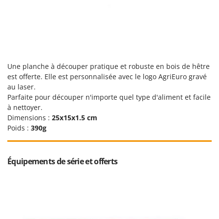
Scies alternatives à batterie
Intex
Scies de jardin télescopiques
Italyco
Sécateurs électriques à batterie
ITM
Sécateurs et Échenilloirs manuels
J
Sécateurs pneumatiques
JOLLY ITALIA
Une planche à découper pratique et robuste en bois de hêtre
Semoirs et Épandeurs d'engrais
est offerte. Elle est personnalisée avec le logo
Agri
Euro
gravé
K
au laser.
Socs pour tracteur
KAAZ
Parfaite pour découper n'importe quel type d'aliment et facile
Souffleurs aspirateurs pour Feuilles
à nettoyer.
Karcher
Dimensions :
25x15x1.5 cm
Soufreuses - Poudreuses à dos
Kasco
Poids :
390g
Soufreuses - Poudreuses pour tracteur
Kemper
Keter
T
Équipements de série et offerts
Taille-haies
KitchenAid
Taille-haies à bras pour tracteur
Komo
Tarières
L
Tondeuses à Gazon
Laica