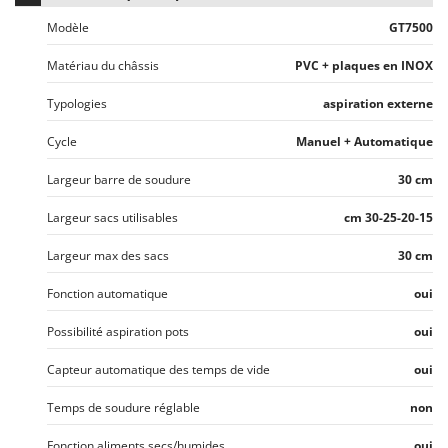
Master
Modèle
GT7500
Mastercook
Matériau du châssis
PVC + plaques en INOX
Masterpro
McCulloch
Typologies
aspiration externe
MCH
Cycle
Manuel + Automatique
Michelin
Largeur barre de soudure
30 cm
Mille
Largeur sacs utilisables
cm 30-25-20-15
Minox
Mockmill
Largeur max des sacs
30 cm
More than chef
Fonction automatique
oui
MOSA
Possibilité aspiration pots
oui
MOVA
Capteur automatique des temps de vide
oui
Mowox
MTD
Temps de soudure réglable
non
Fonction aliments secs/humides
oui