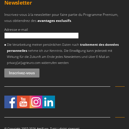
Newsletter
Inscrivez-vous à la newsletter pour faire partie du Programme Premium,
vous obtiendrez des
avantages exclusifs
.
Adresse e-mail
Une erreur est survenue
Die Verarbeitung meiner persönlichen Daten nach
traitement des données
personnelles
nehme ich zur Kenntnis. Die Einwilligung kann jederzeit mit
Wirkung für die Zukunft am Ende jedes Newsletters und über E-Mail an
privacy[at]agrieuro.com widerrufen werden
© Copyright 2007-2026 AgriEuro. Tutti i diritti riservati