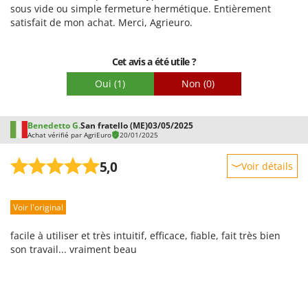
Stiga
sous vide ou simple fermeture hermétique. Entièrement
Facilité de montage
satisfait de mon achat. Merci, Agrieuro.
Stocker
Emballage
Sunseeker
Cet avis a été utile ?
T
Oui
(1)
Non
(0)
Tecla
TecnoGen
Benedetto G.
San fratello (ME)
03/05/2025
Tellarini Pompe
Achat vérifié par AgriEuro
20/01/2025
Telwin
5,0
Voir détails
Tenco
Robustesse
Tineco
Voir l'original
Prestations
Titania
Facilité d'utilisation
Tornado
facile à utiliser et très intuitif, efficace, fiable, fait très bien
Qualité / Prix
son travail... vraiment beau
Tre Spade
Facilité de montage
Trev - Abrek - TecnoVIR
Emballage
Trotec