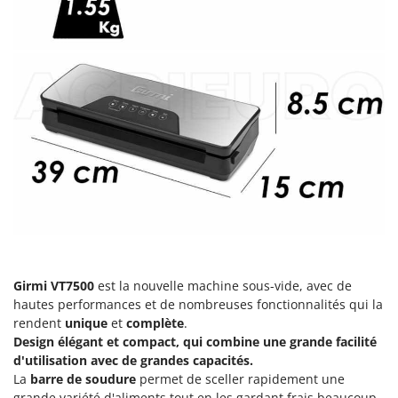
Comet
F
Fendeuses à bois
Cresco
Filets pour la Récolte des olives
Cruccolini
Filtres pour vin et huile
CTEK
Floconneuses
D
Fouloirs - Égrappoirs
Dal Degan
Fourches pour tracteur
DCG
Fours d'extérieur - intérieur pour pizza et cuisine
Deca
Fours électriques
DeWalt
Fraises à neige
Di Martino
Fraises rotatives pour tracteur
Diavola Pro
Girmi VT7500
est la nouvelle machine sous-vide, avec de
Friteuses sans huile
hautes performances et de nombreuses fonctionnalités qui la
Diesse
rendent
unique
et
complète
.
Docma
Design élégant et compact, qui combine une grande facilité
G
Générateurs d'air chaud
Dominion
d'utilisation avec de grandes capacités.
La
barre de soudure
permet de sceller rapidement une
Godets à terre basculants pour tracteur
Dreame
grande variété d'aliments tout en les gardant frais beaucoup