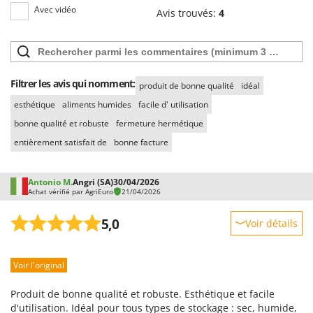
Seven Italy
Avec vidéo
Avis trouvés:
4
Shark
Silky
Simatech
Filtrer les avis qui nomment:
produit de bonne qualité
idéal
Sirman
esthétique
aliments humides
facile d' utilisation
Skil
bonne qualité et robuste
fermeture hermétique
Smartwood
entièrement satisfait de
bonne facture
Smeg
Snapper
Antonio M.
Angri (SA)
30/04/2026
Achat vérifié par AgriEuro
21/04/2026
Solidur
Spice Electronics
5,0
Voir détails
Spiralmac
Robustesse
Spring Protezione
Voir l'original
Prestations
Spyro
Facilité d'utilisation
Produit de bonne qualité et robuste. Esthétique et facile
Stanley
Qualité / Prix
d'utilisation. Idéal pour tous types de stockage : sec, humide,