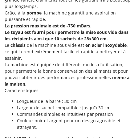
Groupes électrogènes
plus longtemps.
E
Gyrobroyeurs à lame pour tracteur
Grâce à la
pompe
, la machine garantit une aspiration
EcoFlow
puissante et rapide.
Edilmark
La pression maximale est de -750 mBars.
H
Haches - Cognées et Hachettes
Le tuyau est fourni pour permettre la mise sous vide dans
Effeuno
les récipients ainsi que 10 sachets de 28x300 cm.
Hachoirs à viande
Einhell
Le
châssis
de la machine sous vide est
en acier inoxydable
,
Herses à Dents
Elegen
ce qui la rend extrêmement facile et rapide à nettoyer et à
assainir.
Herses Rotatives
Energy Gruppi
La machine est équipée de différents modes d'utilisation,
Enotecnica Pillan
pour permettre la bonne conservation des aliments et pour
L
Lames à neige
pouvoir obtenir des performances professionnelles
même à
Eschenfelder
la maison.
Lames niveleuses pour tracteur
EuroMech
Caractéristiques
Lave-vitres
Eurosystems
Longueur de la barre : 30 cm
Lieuses électriques pour vignes
Largeur de sachet compatible : jusqu’à 30 cm
F
Commandes simples et intuitives par pression
FAC
M
Couleur noir et argent pour un design agréable et
Machines à pâtes
Fama Industrie
attrayant.
Machines de nettoyage pour panneaux photovoltaïques et surfaces vitrées
Famag