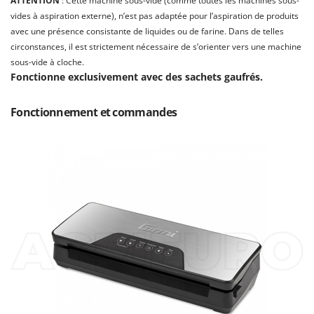
ATTENTION
: Cette machine sous-vide (comme toutes les machines sous-
Machines pour la transformation des fruits
Famur
vides à aspiration externe), n’est pas adaptée pour l’aspiration de produits
Machines sous vide
FARMER
avec une présence consistante de liquides ou de farine. Dans de telles
Motobineuses
circonstances, il est strictement nécessaire de s’orienter vers une machine
FBC
sous-vide à cloche.
Motoculteurs
Ferrari Group
Fonctionne exclusivement avec des sachets gaufrés.
Motofaucheuses
Ferroni
Motopompes pour irrigation
Fonctionnement et commandes
Ferrua
Moulins à céréales électriques
FIAC
Moulins à farine
FIEM
Fimar
N
Nettoyeurs et Balais à vapeur
FINI
Nettoyeurs haute pression
Fiorentini
Nettoyeurs tapis, moquettes et tapisseries
Fiskars
Flymo
P
Peignes vibreurs et Secoueurs à olives
Fontana Forni
Pelles rétros pour tracteur
Forest Master