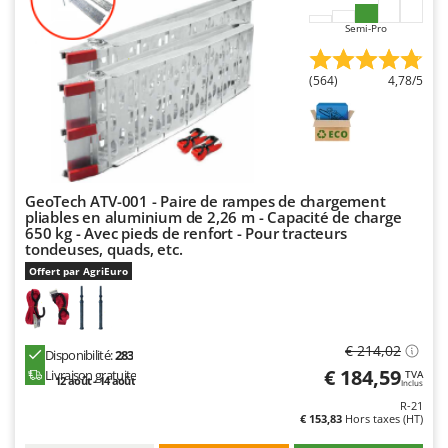
Désherbeurs thermiques et mécaniques
Bosch
Semi-Pro
Déshumidificateurs
Brumi
Draineuses
BullMach
(564)
4,78/5
E
C
Échelles en aluminium
C.EL.ME.
Effaroucheurs d'oiseaux
Calory Forni
Effeuilleuses pour olives
Campagnola
GeoTech ATV-001 - Paire de rampes de chargement
pliables en aluminium de 2,26 m - Capacité de charge
Égreneuses à maïs
Campingaz
650 kg - Avec pieds de renfort - Pour tracteurs
tondeuses, quads, etc.
Électropompes pour la maison et le jardin
Castelgarden
Offert par AgriEuro
Éleveuses artificielles pour poussins
Castellari
Enfouisseurs de pierres
Ceccato Olindo
Enrouleurs de filets pour olives
Char-Broil
€ 214,02
Disponibilité:
283
Épareuses pour tracteur
€ 184,59
Classe
Livraison gratuite
TVA
12 août - 14 août
Inclus
Épépineuses
Clementi
R-21
€ 153,83
Hors taxes (HT)
Équipements de protection des voies respiratoires
Cofra