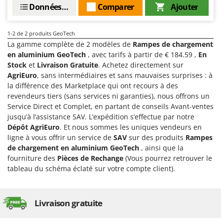
Données techniques
Comparer
Ajouter
Comet
F
Fendeuses à bois
Cresco
1-2
de 2 produits GeoTech
Filets pour la Récolte des olives
Cruccolini
La gamme complète de 2 modèles de
Rampes de chargement
Filtres pour vin et huile
CTEK
en aluminium GeoTech
, avec tarifs à partir de € 184.59 ,
En
Floconneuses
Stock
et
Livraison Gratuite
. Achetez directement sur
D
AgriEuro
, sans intermédiaires et sans mauvaises surprises : à
Fouloirs - Égrappoirs
Dal Degan
la différence des Marketplace qui ont recours à des
Fourches pour tracteur
DCG
revendeurs tiers (sans services ni garanties), nous offrons un
Service Direct et Complet, en partant de conseils Avant-ventes
Fours d'extérieur - intérieur pour pizza et cuisine
Deca
jusqu’à l’assistance SAV. L’expédition s’effectue par notre
Fours électriques
DeWalt
Dépôt AgriEuro
. Et nous sommes les uniques vendeurs en
ligne à vous offrir un service de
SAV
sur des produits
Rampes
Fraises à neige
Di Martino
de chargement en aluminium GeoTech
, ainsi que la
Fraises rotatives pour tracteur
Diavola Pro
fourniture des
Pièces de Rechange
(Vous pourrez retrouver le
Friteuses sans huile
tableau du schéma éclaté sur votre compte client).
Diesse
Docma
G
Générateurs d'air chaud
Dominion
Livraison gratuite
Godets à terre basculants pour tracteur
Dreame