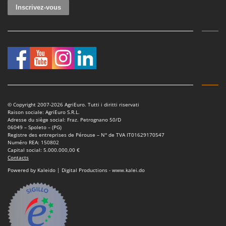
Tondeuses autoportées
Lampacrescia - MGM
Tondeuses débroussailleuses thermiques
Landxcape
Trancheuses
LAR Casalinghi
Trancheuses de sol
Lavor
Transpalettes
Linea VZ
Treuils de débardage
Lisam
Tronçonneuses
Lotusgrill
© Copyright 2007-2026 AgriEuro. Tutti i diritti riservati
Raison sociale: AgriEuro S.R.L.
V
M
Adresse du siège social: Fraz. Petrognano 50/D
Vêtements de Sécurité
M.A.I.BO.
06049 – Spoleto – (PG)
Registre des entreprises de Pérouse – N° de TVA IT01629170547
Vibroculteurs à tracteur
Macom
Numéro REA: 150802
Capital social: 5.000.000,00 €
Macte Ovens
Contacts
Makita
Powered by Kaleido | Digital Productions - www.kalei.do
MAMMAMIA
Marcato
Marina Systems