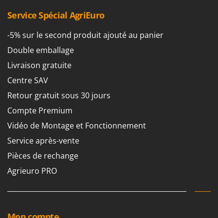
Perches Élagueuses
Francini
Service Spécial AgriEuro
Pétrins à Spirale
G
Piscines
-5% sur le second produit ajouté au panier
G3 Ferrari
Planteuses de pommes de terre pour tracteur
Double emballage
Gardena
Plateaux de coupe pour tracteur
Livraison gratuite
Garofalo
Plumeuses
Centre SAV
GeoTech
Pompes d'irrigation à tracteur
GeoTech Pro
Retour gratuit sous 30 jours
Pompes de transfert
Gierre
Compte Premium
Pompes immergées électriques
Ginko - MGM
Vidéo de Montage et Fonctionnement
Postes à souder
Gipeco
Service après-vente
Poussoirs à saucisse
Girmi
Pièces de rechange
Power Stations - Batteries - Centrales électriques portables
GRAEF
Agrieuro PRO
Presses à pellets
Gre
Pressoirs à fruits
GreenBay
Pressoirs à Raisin
Greenworks
Mon compte