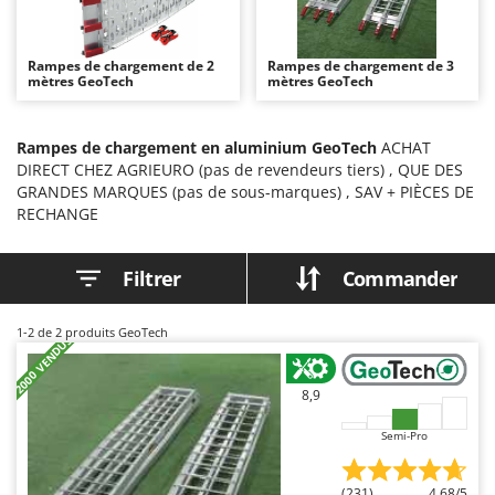
Autolaveuses
Ambrogio Robot
Autres produits
Annovi Reverberi
Rampes de chargement de 2
Rampes de chargement de 3
mètres GeoTech
ANTHBOT
mètres GeoTech
B
Balayeuses
Archman
Bancs de scie pour le bois - Scies à bûches
Rampes de chargement en aluminium GeoTech
ACHAT
Arco
DIRECT CHEZ AGRIEURO (pas de revendeurs tiers) , QUE DES
Barbecues
Ardes
GRANDES MARQUES (pas de sous-marques) , SAV + PIÈCES DE
Bennes pour tracteur
RECHANGE
Argo
Brosses pour sols extérieurs
Ariete
Filtrer
Commander
Brouettes à moteur
Artus
Broyeurs à axe horizontal pour tracteur
Attila
1-2
de 2 produits GeoTech
+2000 VENDUS
Broyeurs de branches et végétaux
Ausonia
Butteurs pour tracteur
Awelco
8,9
C
B
Semi-Pro
Chargeurs de batterie - Démarreurs
Baesso
Charrues pour tracteur
Bahco
(231)
4,68/5