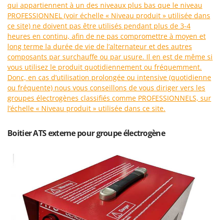
Perches Élagueuses
qui appartiennent à un des niveaux plus bas que le niveau
Francini
PROFESSIONNEL (voir échelle « Niveau produit » utilisée dans
Pétrins à Spirale
ce site) ne doivent pas être utilisés pendant plus de 3-4
G
Piscines
heures en continu, afin de ne pas compromettre à moyen et
G3 Ferrari
long terme la durée de vie de l’alternateur et des autres
Planteuses de pommes de terre pour tracteur
Gardena
composants par surchauffe ou par usure. Il en est de même si
Plateaux de coupe pour tracteur
Garofalo
vous utilisez le produit quotidiennement ou fréquemment.
Plumeuses
Donc, en cas d’utilisation prolongée ou intensive (quotidienne
GeoTech
ou fréquente) nous vous conseillons de vous diriger vers les
Pompes d'irrigation à tracteur
GeoTech Pro
groupes électrogènes classifiés comme PROFESSIONNELS, sur
Pompes de transfert
l’échelle « Niveau produit » utilisée dans ce site.
Gierre
Pompes immergées électriques
Ginko - MGM
Boitier ATS externe pour groupe électrogène
Postes à souder
Gipeco
Poussoirs à saucisse
Girmi
Power Stations - Batteries - Centrales électriques portables
GRAEF
Presses à pellets
Gre
Pressoirs à fruits
GreenBay
Pressoirs à Raisin
Greenworks