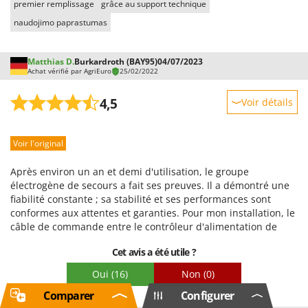
premier remplissage
grâce au support technique
naudojimo paprastumas
Matthias D.
Burkardroth (BAY95)
04/07/2023
Achat vérifié par AgriEuro
25/02/2022
4,5
Voir détails
Robustesse
Voir l'original
Prestations
Facilité d'utilisation
Après environ un an et demi d'utilisation, le groupe
Qualité / Prix
électrogène de secours a fait ses preuves. Il a démontré une
fiabilité constante ; sa stabilité et ses performances sont
Facilité de montage
conformes aux attentes et garanties. Pour mon installation, le
Emballage
câble de commande entre le contrôleur d'alimentation de
secours ATS et le groupe électrogène était trop court de 5
Cet avis a été utile ?
mètres. N'ayant pas trouvé de rallonge, j'ai dû couper le câble
et insérer la rallonge manuellement.
Oui
(16)
Non
(0)
Comparer
Configurer