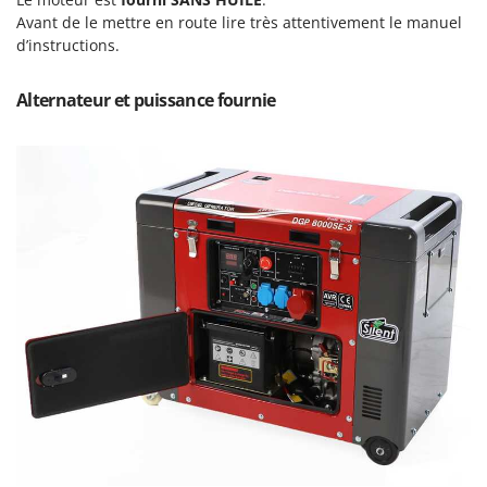
Master
Avant de le mettre en route lire très attentivement le manuel
Mastercook
d’instructions.
Masterpro
Alternateur et puissance fournie
McCulloch
MCH
Michelin
Mille
Minox
Mockmill
More than chef
MOSA
MOVA
Mowox
MTD