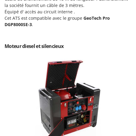
Scies alternatives à batterie
Intex
la société fournit un câble de 3 mètres.
Scies de jardin télescopiques
Équipé d' accès au circuit interne .
Italyco
Cet ATS est compatible avec le groupe
GeoTech Pro
Sécateurs électriques à batterie
ITM
DGP8000SE-3
.
Sécateurs et Échenilloirs manuels
J
Sécateurs pneumatiques
JOLLY ITALIA
Moteur diesel et silencieux
Semoirs et Épandeurs d'engrais
K
Socs pour tracteur
KAAZ
Souffleurs aspirateurs pour Feuilles
Karcher
Soufreuses - Poudreuses à dos
Kasco
Soufreuses - Poudreuses pour tracteur
Kemper
Keter
T
Taille-haies
KitchenAid
Taille-haies à bras pour tracteur
Komo
Tarières
L
Tondeuses à Gazon
Laica