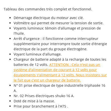
Seven Italy
Tableau des commandes très complet et fonctionnel.
Shark
Silky
Démarrage électrique du moteur avec clé.
Voltmètre qui permet de mesurer la tension de sortie.
Simatech
Voyants lumineux: témoin d'allumage et pression de
Sirman
l'huile.
Arrêt d'urgence : il fonctionne comme interrupteur
Skil
supplémentaire pour interrompre toute sortie d'énergie
Smartwood
électrique de la part du groupe électrogène.
Voyant lumineux d'allumage.
Smeg
Chargeur de batterie adapté à la recharge de toutes les
Snapper
batteries de 12 volts.
ATTENTION : Cela n'est pas un
Solidur
système d'alimentation de courant à 12 volts pour
équipements s'alimentant à 12 volts. Nous insistons sur
Spice Electronics
le fait que c'est un chargeur de batterie.
Spiralmac
N° 01 prise électrique de type industrielle triphasée 16
A.
Spring Protezione
Nr. 02 Prises électriques shuko 16 A.
Spyro
Doté de mise à la masse.
Prise pour branchement à l'ATS .
Stanley