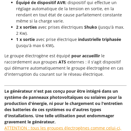
Machines pour la transformation des fruits
Équipé de dispositif AVR:
dispositif qui effectue un
Famur
réglage automatique de la tension en sortie, en la
Machines sous vide
FARMER
rendant en tout état de cause parfaitement constante
Motobineuses
même si la charge varie.
FBC
2 x sorties
avec prises électriques
Shuko
(jusqu'à max.
Motoculteurs
Ferrari Group
2 Kw).
Motofaucheuses
1 x sortie
avec prise électrique
industrielle triphasée
Ferroni
(jusqu'à max 6 KW)
.
Motopompes pour irrigation
Ferrua
Moulins à céréales électriques
Le groupe électrogène est équipé
pour accueillir
le
FIAC
raccordement aux groupes
ATS
externes : il s'agit dispositif
Moulins à farine
FIEM
qui démarre automatiquement le groupe électrogène en cas
d'interruption du courant sur le réseau électrique.
Fimar
N
Nettoyeurs et Balais à vapeur
FINI
Nettoyeurs haute pression
Le générateur n'est pas conçu pour être intégré dans un
Fiorentini
système de panneaux photovoltaïques ou solaires pour la
Nettoyeurs tapis, moquettes et tapisseries
Fiskars
production d'énergie, ni pour le chargement ou l'entretien
des batteries de ces systèmes ou d'autres types
Flymo
P
Peignes vibreurs et Secoueurs à olives
d'installations. Une telle utilisation peut endommager
Fontana Forni
gravement le générateur.
Pelles rétros pour tracteur
Forest Master
ATTENTION : tous les groupes électrogènes comme celui-ci,