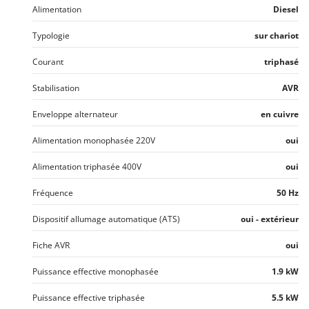
Alimentation
Diesel
Typologie
sur chariot
Courant
triphasé
Stabilisation
AVR
Enveloppe alternateur
en cuivre
Alimentation monophasée 220V
oui
Alimentation triphasée 400V
oui
Fréquence
50 Hz
Dispositif allumage automatique (ATS)
oui - extérieur
Fiche AVR
oui
Puissance effective monophasée
1.9 kW
Puissance effective triphasée
5.5 kW