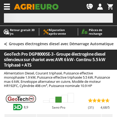
-1
Retour gratuit 30
Réparation
Pièces de
A
A
jrs
après‑vente
rechange
Abris de jardin
ABAC
<
Accessoires pour tracteurs tondeuses autoportés
AgriEuro Premium
Groupes électrogènes diesel avec Démarrage Automatique
Aérateurs Scarificateurs pour gazon
AgriEuro TOP-LINE
GeoTech Pro DGP8000SE-3 - Groupe électrogène diesel
Arracheuses de pommes de terre pour tracteur
AGT
silencieux sur chariot avec AVR 6 kW - Continu 5.5 kW
Triphasé + ATS
Aspirateurs - Balais Électriques
Aima
Alimentation Diesel, Courant triphasé, Puissance effective
Aspirateurs à cendres
Airmec
monophasée 1.9 kW, Puissance effective triphasée 5.5 kW, Puissance
max 6 kW, Enveloppe alternateur en cuivre, Modèle de moteur
Aspirateurs à feuilles sur roues
AL-KO
HR192FC, Cylindrée 498 cm³, Puissance nominale 10.9 HP
Aspirateurs de piscine
ALA 2000
Aspirateurs Multifonctions
Alce
Atomiseurs agricoles pour tracteurs
Alpina
8,9
Semi-Pro
(31)
4,68/5
Atomiseurs pour traitements
Ama