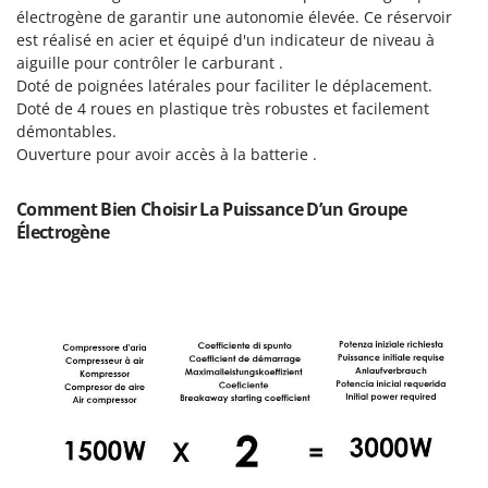
Troy-Bilt
électrogène de garantir une autonomie élevée. Ce réservoir
est réalisé en acier et équipé d'un indicateur de niveau à
U
aiguille pour contrôler le carburant .
Udor
Doté de poignées latérales pour faciliter le déplacement.
Unger
Doté de 4 roues en plastique très robustes et facilement
démontables.
Ouverture pour avoir accès à la batterie .
V
Verdemax
Vesco
Comment Bien Choisir La Puissance D’un Groupe
Électrogène
Volpi
W
Waldner
Weber
WIDU
Wiper EcoRobot
Wolf Garten
Wortex