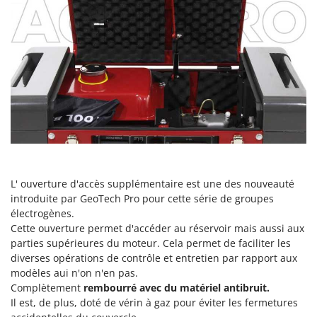
Oriental Koshin
Outdoorchef
P
Palazzetti
Palumbo Pavi
Partisani
Paterlini
Philips
Pramac
L' ouverture d'accès supplémentaire est une des nouveauté
Prismafood
introduite par GeoTech Pro pour cette série de groupes
électrogènes.
R
Cette ouverture permet d'accéder au réservoir mais aussi aux
R.G.V.
parties supérieures du moteur. Cela permet de faciliter les
diverses opérations de contrôle et entretien par rapport aux
Rato
modèles aui n'on n'en pas.
Reber
Complètement
rembourré avec du matériel antibruit.
Redback
Il est, de plus, doté de vérin à gaz pour éviter les fermetures