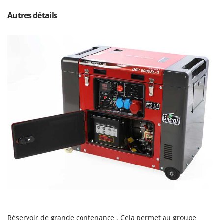
Stiga
Autres détails
Stocker
Sunseeker
T
Tecla
TecnoGen
Tellarini Pompe
Telwin
Tenco
Tineco
Titania
Tornado
Tre Spade
Trev - Abrek - TecnoVIR
Trotec
Réservoir de grande contenance . Cela permet au groupe