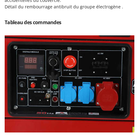
accidentelles du couvercle.
Resto Italia
Détail du rembourrage antibruit du groupe électrogène .
Ribimex
Ripartrak
Tableau des commandes
Ritter
River Systems
Robomow
Rossofuoco
Rover Pompe
Royal Food
Ryobi
S
S.T.P.
Santos
Sbaraglia
Schnitzer