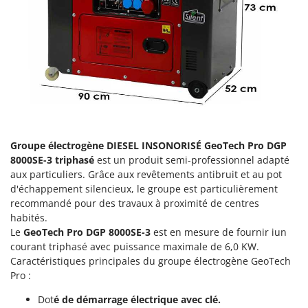
Groupes électrogènes
E
Gyrobroyeurs à lame pour tracteur
EcoFlow
Edilmark
H
Haches - Cognées et Hachettes
Effeuno
Hachoirs à viande
Einhell
Herses à Dents
Elegen
Herses Rotatives
Energy Gruppi
Groupe électrogène
DIESEL INSONORISÉ
GeoTech
Pro DGP
Enotecnica Pillan
8000S
E-3 triphasé
est un produit semi-professionnel adapté
L
Lames à neige
aux particuliers. Grâce aux revêtements antibruit et au pot
Eschenfelder
d'échappement silencieux, le groupe est particulièrement
Lames niveleuses pour tracteur
EuroMech
recommandé pour des travaux à proximité de centres
Lave-vitres
Eurosystems
habités.
Lieuses électriques pour vignes
Le
GeoTech
Pro DGP 8000S
E-3
est en mesure de fournir iun
courant triphasé avec puissance maximale de 6,0 KW.
F
FAC
Caractéristiques principales du groupe électrogène GeoTech
M
Machines à pâtes
Pro :
Fama Industrie
Machines de nettoyage pour panneaux photovoltaïques et surfaces vitrées
Famag
Dot
é de démarrage électrique avec clé.