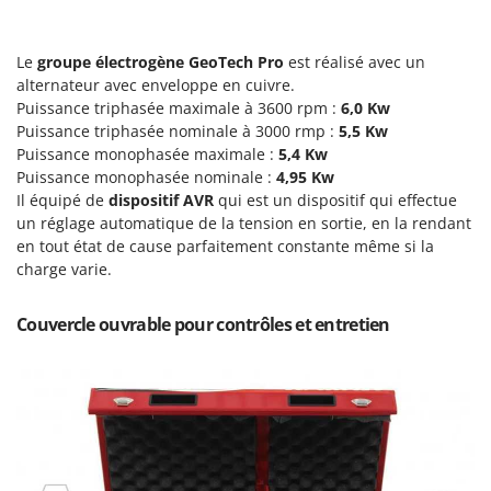
N
New O.M.R.A.
Nilfisk
Le
groupe électrogène GeoTech Pro
est réalisé avec un
Ninja
alternateur avec enveloppe en cuivre.
Puissance triphasée maximale à 3600 rpm :
6,0 Kw
Novatec
Puissance triphasée nominale à 3000 rmp :
5,5 Kw
Novital
Puissance monophasée maximale :
5,4
Kw
NuAir
Puissance monophasée nominale :
4,95 Kw
Il équipé de
dispositif AVR
qui est un dispositif qui effectue
NuovaFac
un réglage automatique de la tension en sortie, en la rendant
en tout état de cause parfaitement constante même si la
O
charge varie.
Officine Savioli
Oliviero
Couvercle ouvrable pour contrôles et entretien
Olix
OMA
Omas
Ompagrill
Ooni