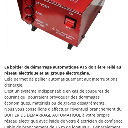
Pulvérisateurs
GRIFO
Pulvérisateurs portés
GVS
GYS
R
Rafraîchisseurs d'air par évaporation
H
Rampes de chargement en aluminium
Hailo
Râpes à fromage électriques
Helvi
Râteaux pour tracteur
Henx
Remplisseuses
HiKOKI
Le boitier de démarrage automatique ATS doit être relié au
Robots nettoyeurs de piscine
Honda
réseau électrique et au groupe électrogène.
Robots Tondeuses
Cela permet de pallier automatiquement aux interruptions
d'énergie.
I
Rogneuses de souches
Idromatic
C'est un système indispensable en cas de coupures de
Rouleaux pour tracteur
courant qui pourraient provoquer des dommages
Il-Tec
économiques, matériels ou de graves désagréments.
Imperia
S
Nous vous conseillons d'effectuer l'éventuel branchement du
Scies à os
Infaco
BOITIER DE DÉMARRAGE AUTOMATIQUE à votre propre
Scies à Ruban
réseau électrique avec l'aide de votre électricien de confiance.
Intec
Câble de branchement de 15 m de longueur . Généralement