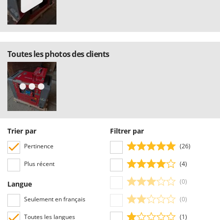
consultés rapidement par nos visiteurs, grâce également aux filtres qui
permettent une sélection rapide, comme par exemple celui permettant de
choisir entre avis positifs et négatifs.
Toutes les photos des clients
Trier par
Filtrer par
Pertinence
(26)
Plus récent
(4)
(0)
Langue
Seulement en français
(0)
Toutes les langues
(1)