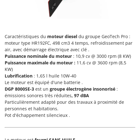
Tondeuses autoportées
Lampacrescia - MGM
Tondeuses débroussailleuses thermiques
Landxcape
Trancheuses
LAR Casalinghi
Trancheuses de sol
Lavor
Caractéristiques du
moteur diesel
du groupe GeoTech Pro :
Transpalettes
Linea VZ
moteur type HR192FC, 498 cm3 4 temps, refroidissement par
Treuils de débardage
air, avec démarrage électrique avec clé .
Lisam
Puissance nominale du moteur
: 10,9 cv @ 3000 rpm (8 KW)
Tronçonneuses
Lotusgrill
Puissance maximale du moteur
:
11,6 cv @ 3600 rpm (8,5
KW)
V
M
Lubrification
Vêtements de Sécurité
: 1,65 l huile 10W-40
M.A.I.BO.
Le moteur est équipé d'une batterie .
Vibroculteurs à tracteur
Macom
DGP 8000SE-3
est un
groupe électrogène insonorisé
:
émissions sonores très réduites
, 97 dBA
Macte Ovens
Particulièrement adapté pour des travaux à proximité de
Makita
personnes et habitations.
Pot d'échappement silencieux .
MAMMAMIA
Marcato
Marina Systems
Le moteur est
fourni SANS HUILE
.