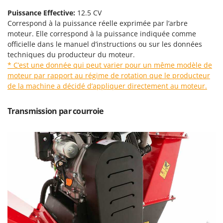
Master
Puissance Effective:
12.5 CV
Mastercook
Correspond à la puissance réelle exprimée par l’arbre
moteur. Elle correspond à la puissance indiquée comme
Masterpro
officielle dans le manuel d’instructions ou sur les données
McCulloch
techniques du producteur du moteur.
MCH
* C’est une donnée qui peut varier pour un même modèle de
moteur par rapport au régime de rotation que le producteur
Michelin
de la machine a décidé d’appliquer directement au moteur.
Mille
Minox
Transmission par courroie
Mockmill
More than chef
MOSA
MOVA
Mowox
MTD