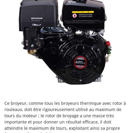
Scies alternatives à batterie
Intex
Scies de jardin télescopiques
Italyco
Sécateurs électriques à batterie
ITM
Sécateurs et Échenilloirs manuels
J
Sécateurs pneumatiques
JOLLY ITALIA
Semoirs et Épandeurs d'engrais
K
Socs pour tracteur
KAAZ
Souffleurs aspirateurs pour Feuilles
Karcher
Soufreuses - Poudreuses à dos
Kasco
Soufreuses - Poudreuses pour tracteur
Kemper
Keter
T
Taille-haies
KitchenAid
Ce broyeur, comme tous les broyeurs thermique avec rotor à
Taille-haies à bras pour tracteur
rouleaux, doit être rigoureusement utilisé au maximum de
Komo
tours du moteur ; le rotor de broyage a une masse très
Tarières
importante et pour donner un résultat efficace, il doit
L
Tondeuses à Gazon
Laica
atteindre le maximum de tours, exploitant ainsi sa propre