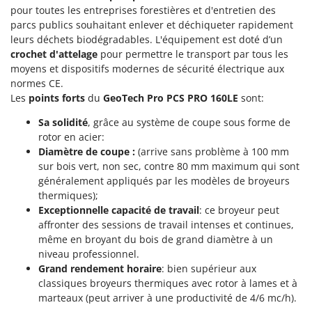
Machines pour la transformation des fruits
pour toutes les entreprises forestières et d'entretien des
Famur
parcs publics souhaitant enlever et déchiqueter rapidement
Machines sous vide
FARMER
leurs déchets biodégradables. L'équipement est doté d’un
Motobineuses
FBC
crochet d'attelage
pour permettre le transport par tous les
Motoculteurs
moyens et dispositifs modernes de sécurité électrique aux
Ferrari Group
normes CE.
Motofaucheuses
Ferroni
Les
points forts
du
GeoTech Pro PCS PRO 160LE
sont:
Motopompes pour irrigation
Ferrua
Sa solidité
, grâce au système de coupe sous forme de
Moulins à céréales électriques
FIAC
rotor en acier:
Moulins à farine
Diamètre de coupe :
(arrive sans problème à 100 mm
FIEM
sur bois vert, non sec, contre 80 mm maximum qui sont
Fimar
généralement appliqués par les modèles de broyeurs
N
Nettoyeurs et Balais à vapeur
thermiques);
FINI
Exceptionnelle capacité de travail
: ce broyeur peut
Nettoyeurs haute pression
Fiorentini
affronter des sessions de travail intenses et continues,
Nettoyeurs tapis, moquettes et tapisseries
même en broyant du bois de grand diamètre à un
Fiskars
niveau professionnel.
Flymo
P
Grand rendement horaire
: bien supérieur aux
Peignes vibreurs et Secoueurs à olives
Fontana Forni
classiques broyeurs thermiques avec rotor à lames et à
Pelles rétros pour tracteur
marteaux (peut arriver à une productivité de 4/6 mc/h).
Forest Master