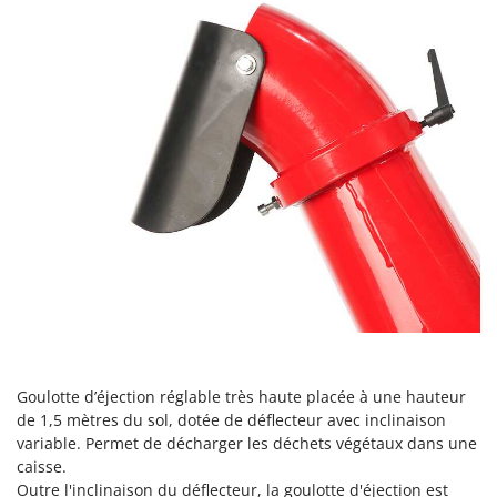
Troy-Bilt
U
Udor
Unger
V
Verdemax
Vesco
Volpi
W
Waldner
Weber
WIDU
Goulotte d’éjection réglable très haute placée à une hauteur
Wiper EcoRobot
de 1,5 mètres du sol, dotée de déflecteur avec inclinaison
Wolf Garten
variable. Permet de décharger les déchets végétaux dans une
caisse.
Wortex
Outre l'inclinaison du déflecteur, la goulotte d'éjection est