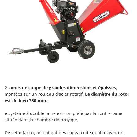
Seven Italy
Shark
Silky
Simatech
Sirman
Skil
Smartwood
Smeg
Snapper
Solidur
2 lames de coupe
de grandes dimensions et épaisses
,
montées sur un rouleau d’acier rotatif.
Le diamètre du rotor
Spice Electronics
est de bien 350 mm.
Spiralmac
Spring Protezione
e système à double lame est complété par la contre-lame
située dans la chambre de broyage.
Spyro
Stanley
De cette façon, on obtient des copeaux de qualité avec un