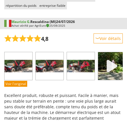
répartition du poids
entreprise fiable
Maurizio G.
Rescaldina (MI)
24/07/2026
Achat vérifié par AgriEuro
25/08/2025
4,8
Voir détails
Robustesse
Prestations
Facilité d'utilisation
Qualité / Prix
Facilité de montage
Voir l'original
Emballage
Excellent produit, robuste et puissant. Facile à manier, mais
peu stable sur terrain en pente : une voie plus large aurait
sans doute été préférable, compte tenu du poids et de la
hauteur de la machine. Le démarreur électrique est un atout
majeur et la trémie de chargement est parfaitement
dimensionnée.