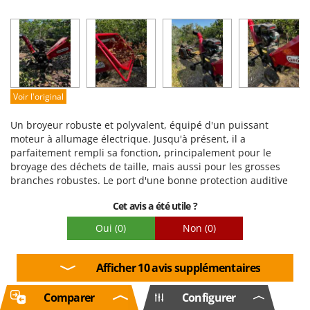
Robustesse
Prestations
Facilité d'utilisation
Qualité / Prix
Facilité de montage
Voir l'original
Emballage
Un broyeur robuste et polyvalent, équipé d'un puissant
moteur à allumage électrique. Jusqu'à présent, il a
parfaitement rempli sa fonction, principalement pour le
broyage des déchets de taille, mais aussi pour les grosses
branches robustes. Le port d'une bonne protection auditive
est indispensable pour atténuer le bruit du tambour de
Cet avis a été utile ?
broyage lorsqu'il fonctionne à pleine vitesse.
Oui
(0)
Non
(0)
Afficher 10 avis supplémentaires
Comparer
Configurer