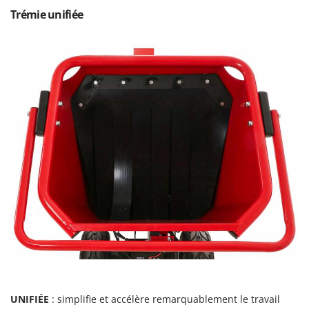
Oriental Koshin
Trémie unifiée
Outdoorchef
P
Palazzetti
Palumbo Pavi
Partisani
Paterlini
Philips
Pramac
Prismafood
R
R.G.V.
Rato
Reber
Redback
UNIFIÉE
: simplifie et accélère remarquablement le travail