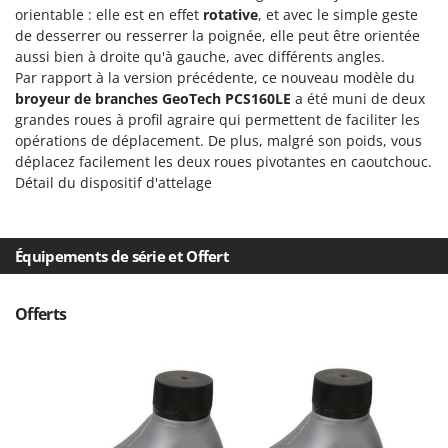
Worx
orientable : elle est en effet
rotative
, et avec le simple geste
de desserrer ou resserrer la poignée, elle peut être orientée
Y
aussi bien à droite qu'à gauche, avec différents angles.
Yard Force
Par rapport à la version précédente, ce nouveau modèle du
broyeur de branches GeoTech PCS160LE
a été muni de deux
Z
grandes roues à profil agraire qui permettent de faciliter les
Zanon
opérations de déplacement. De plus, malgré son poids, vous
Zephir
déplacez facilement les deux roues pivotantes en caoutchouc.
Détail du dispositif d'attelage
ZGrills
Zodiac
Zomax
Équipements de série et Offert
Offerts