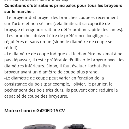
Pulvérisateurs
GRIFO
Conditions d'utilisations principales pour tous les broyeurs
Pulvérisateurs portés
sur le marché :
GVS
- Le broyeur doit broyer des branches coupées récemment
GYS
R
sur l'arbre et non sèches (cela limiterait sa capacité de
Rafraîchisseurs d'air par évaporation
broyage et engendrerait une détérioration rapide des lames).
H
- Les branches doivent être de préférence longilignes,
Rampes de chargement en aluminium
Hailo
régulières et sans nœud (sinon le diamètre de coupe se
Râpes à fromage électriques
Helvi
réduit).
Râteaux pour tracteur
- Le diamètre de coupe indiqué est le diamètre maximal à ne
Henx
pas dépasser, il reste préférable d'utiliser le broyeur avec des
Remplisseuses
HiKOKI
diamètres inférieurs. Sinon, il faut évaluer l'achat d'un
Robots nettoyeurs de piscine
broyeur ayant un diamètre de coupe plus grand.
Honda
-Le diamètre de coupe peut varier en fonction de la
Robots Tondeuses
consistance du bois (par exemple, l'olivier, le prunier, le
I
Rogneuses de souches
pêcher sont des bois très durs, ils peuvent donc réduire la
Idromatic
capacité de coupe des broyeurs).
Rouleaux pour tracteur
Il-Tec
Imperia
S
Moteur Loncin G420FD 15 CV
Scies à os
Infaco
Scies à Ruban
Intec