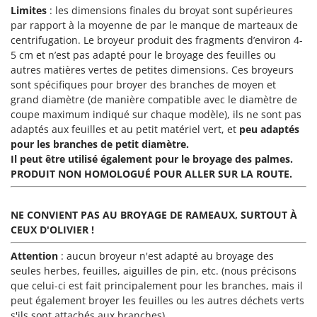
Perches Élagueuses
Limites
: les dimensions finales du broyat sont supérieures
Francini
Pétrins à Spirale
par rapport à la moyenne de par le manque de marteaux de
centrifugation. Le broyeur produit des fragments d’environ 4-
G
Piscines
G3 Ferrari
5 cm et n’est pas adapté pour le broyage des feuilles ou
Planteuses de pommes de terre pour tracteur
autres matières vertes de petites dimensions. Ces broyeurs
Gardena
sont spécifiques pour broyer des branches de moyen et
Plateaux de coupe pour tracteur
Garofalo
grand diamètre (de manière compatible avec le diamètre de
Plumeuses
coupe maximum indiqué sur chaque modèle), ils ne sont pas
GeoTech
adaptés aux feuilles et au petit matériel vert, et
peu adaptés
Pompes d'irrigation à tracteur
GeoTech Pro
pour les branches de petit diamètre.
Pompes de transfert
Il peut être utilisé également pour le broyage des palmes.
Gierre
Pompes immergées électriques
PRODUIT NON HOMOLOGUÉ POUR ALLER SUR LA ROUTE.
Ginko - MGM
Postes à souder
Gipeco
NE CONVIENT PAS AU BROYAGE DE RAMEAUX, SURTOUT À
Poussoirs à saucisse
Girmi
CEUX D'OLIVIER !
Power Stations - Batteries - Centrales électriques portables
GRAEF
Attention
: aucun broyeur n'est adapté au broyage des
Presses à pellets
Gre
seules herbes, feuilles, aiguilles de pin, etc. (nous précisons
Pressoirs à fruits
que celui-ci est fait principalement pour les branches, mais il
GreenBay
peut également broyer les feuilles ou les autres déchets verts
Pressoirs à Raisin
Greenworks
s'ils sont attachés aux branches).