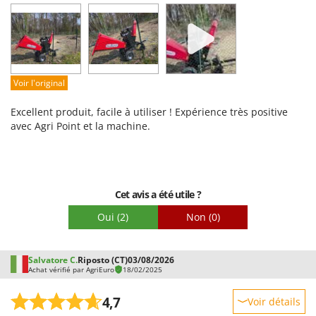
Prestations
Facilité d'utilisation
Qualité / Prix
Facilité de montage
Voir l'original
Emballage
Excellent produit, facile à utiliser ! Expérience très positive
avec Agri Point et la machine.
Cet avis a été utile ?
Oui
(2)
Non
(0)
Salvatore C.
Riposto (CT)
03/08/2026
Achat vérifié par AgriEuro
18/02/2025
4,7
Voir détails