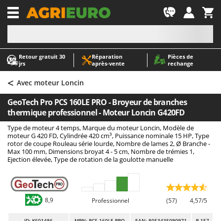
-1
Retour gratuit 30
Réparation
Pièces de
A
A
jrs
après‑vente
rechange
Abris de jardin
ABAC
<
Accessoires pour tracteurs tondeuses autoportés
AgriEuro Premium
Avec moteur Loncin
Aérateurs Scarificateurs pour gazon
AgriEuro TOP-LINE
GeoTech Pro PCS 160LE PRO - Broyeur de branches
Arracheuses de pommes de terre pour tracteur
AGT
thermique professionnel - Moteur Loncin G420FD
Aspirateurs - Balais Électriques
Aima
Type de moteur 4 temps, Marque du moteur Loncin, Modèle de
moteur G 420 FD, Cylindrée 420 cm³, Puissance nominale 15 HP, Type
Aspirateurs à cendres
Airmec
rotor de coupe Rouleau série lourde, Nombre de lames 2, Ø Branche -
Max 100 mm, Dimensions broyat 4 - 5 cm, Nombre de trémies 1,
Aspirateurs à feuilles sur roues
AL-KO
Ejection élevée, Type de rotation de la goulotte manuelle
Aspirateurs de piscine
ALA 2000
Aspirateurs Multifonctions
Alce
Atomiseurs agricoles pour tracteurs
Alpina
8,9
Professionnel
(57)
4,57/5
Atomiseurs pour traitements
Ama
ID
: K601486
MPN: PCS 160LE PRO
EAN: 8053435090971
R-157