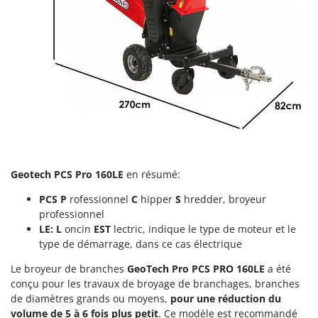
Groupes électrogènes
E
Gyrobroyeurs à lame pour tracteur
EcoFlow
Edilmark
H
Haches - Cognées et Hachettes
Effeuno
Hachoirs à viande
Einhell
Herses à Dents
Elegen
Herses Rotatives
Energy Gruppi
Enotecnica Pillan
L
Geotech PCS Pro 160LE
en résumé:
Lames à neige
Eschenfelder
Lames niveleuses pour tracteur
PCS
P
rofessionnel
C
hipper
S
hredder, broyeur
EuroMech
professionnel
Lave-vitres
Eurosystems
LE: L
oncin
EST
lectric, indique le type de moteur et le
Lieuses électriques pour vignes
type de démarrage, dans ce cas électrique
F
FAC
Le broyeur de branches
GeoTech Pro PCS PRO 160LE
a été
M
Machines à pâtes
conçu pour les travaux de broyage de branchages, branches
Fama Industrie
de diamètres grands ou moyens,
pour une réduction du
Machines de nettoyage pour panneaux photovoltaïques et surfaces vitrées
Famag
volume de 5 à 6 fois plus petit
. Ce modèle est recommandé