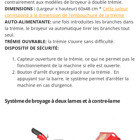
contrairement aux modèles de broyeur à double trémie.
Resto Italia
DIMENSIONS :
(Largeur x hauteur) 60x48 cm *
Cette valeur
Ribimex
correspond à la dimension de l’embouchure de la trémie
Ripartrak
AUTO-ALIMENTANTE:
une fois introduites les branches dans
la trémie, le broyeur va automatique tirer les branches tout
Ritter
seul.
River Systems
TRÉMIE OUVRABLE:
la trémie s’ouvre sans difficulté.
DISPOSITIF DE SÉCURITÉ:
Robomow
Capteur ouverture de la trémie, ce qui ne permet pas le
Rossofuoco
fonctionnement de la machine si elle est ouverte.
Rover Pompe
Bouton d'arrêt d’urgence placé sur la trémie . En
Royal Food
appuyant sur la barre, le système permet d’arrêter la
machine en cas d’urgence.
Ryobi
Système de broyage à deux lames et à contre-lame
S
S.T.P.
Santos
Sbaraglia
Schnitzer