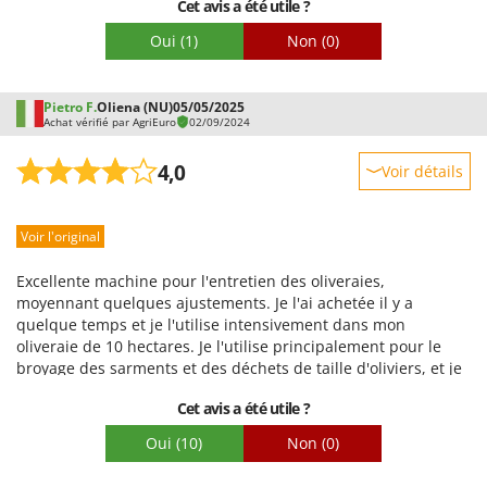
Cet avis a été utile ?
Oui
(1)
Non
(0)
Pietro F.
Oliena (NU)
05/05/2025
Achat vérifié par AgriEuro
02/09/2024
4,0
Voir détails
Robustesse
Voir l'original
Prestations
Facilité d'utilisation
Excellente machine pour l'entretien des oliveraies,
Qualité / Prix
moyennant quelques ajustements. Je l'ai achetée il y a
quelque temps et je l'utilise intensivement dans mon
Facilité de montage
oliveraie de 10 hectares. Je l'utilise principalement pour le
Emballage
broyage des sarments et des déchets de taille d'oliviers, et je
peux affirmer qu'elle remplit parfaitement sa fonction :
Cet avis a été utile ?
rapide et propre, avec une excellente capacité de broyage
même sur les matières ligneuses. Le seul défaut que j'ai
Oui
(10)
Non
(0)
constaté concerne la stabilité : à la réception, l'essieu était
étroit et, compte tenu de la hauteur et de la répartition du