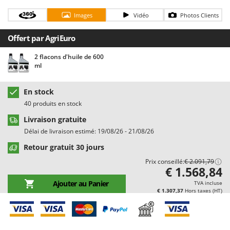
Chaudrons électriques pour polenta
Barbieri
Images
Vidéo
Photos Clients
Cisailles à gazon à batterie
Batavia
Cisailles taille-haies manuelles
Offert par AgriEuro
Benassi
Climatiseurs
Beper
2 flacons d'huile de 600
ml
Compresseurs d'air électriques
Berkel
Compresseurs pour la récolte des olives et la taille
Bernardi
En stock
Coupe-bordures - Trimmers
Bertolini Pumps
40 produits en stock
Coupe-branches
Besser Vacuum
Livraison gratuite
Couveuses à œufs
Bestway
Délai de livraison estimé: 19/08/26 - 21/08/26
Cultivateurs Tiller à ressorts - Extirpateurs
Beta tools
Retour gratuit 30 jours
Bissell
Prix conseillé:
€ 2.091,79
D
€ 1.568,84
Débroussailleuses
Black & Decker
Ajouter au Panier
TVA incluse
Décompacteurs agricoles
€ 1.307,37
Hors taxes (HT)
BlackStone
Découpeurs plasma
Blue Bird
Déplaqueuses de gazon
Bomet