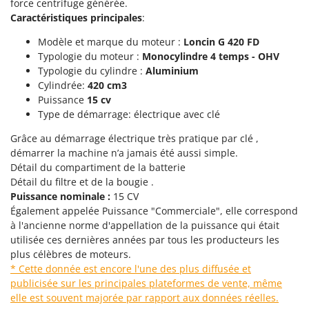
Tondeuses autoportées
force centrifuge générée.
Lampacrescia - MGM
Caractéristiques principales
:
Tondeuses débroussailleuses thermiques
Landxcape
Modèle et marque du moteur :
Loncin G 420 FD
Trancheuses
LAR Casalinghi
Typologie du moteur :
Monocylindre 4 temps - OHV
Trancheuses de sol
Lavor
Typologie du cylindre :
Aluminium
Cylindrée:
420 cm3
Transpalettes
Linea VZ
Puissance
15 cv
Treuils de débardage
Lisam
Type de démarrage: électrique avec clé
Tronçonneuses
Lotusgrill
Grâce au démarrage électrique très pratique par clé ,
démarrer la machine n’a jamais été aussi simple.
V
M
Vêtements de Sécurité
Détail du compartiment de la batterie
M.A.I.BO.
Détail du filtre et de la bougie .
Vibroculteurs à tracteur
Macom
Puissance nominale :
15 CV
Également appelée Puissance "Commerciale", elle correspond
Macte Ovens
à l'ancienne norme d'appellation de la puissance qui était
Makita
utilisée ces dernières années par tous les producteurs les
MAMMAMIA
plus célèbres de moteurs.
* Cette donnée est encore l'une des plus diffusée et
Marcato
publicisée sur les principales plateformes de vente, même
Marina Systems
elle est souvent majorée par rapport aux données réelles.