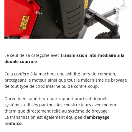
N
New O.M.R.A.
Nilfisk
Ninja
Novatec
Novital
NuAir
Le seul de sa catégorie avec
transmission intermédiaire à la
NuovaFac
double courroie
.
O
Officine Savioli
Cela confère à la machine une solidité hors du commun,
protégeant le moteur ainsi que tout le mécanisme de broyage
Oliviero
de tout type de choc interne ou de contre-coup.
Olix
Durée bien supérieure par rapport aux traditionnels
OMA
systèmes utilisés par tous les constructeurs avec moteur
Omas
thermique directement relié au système de broyage.
La transmission est également équipée d’
embrayage
Ompagrill
renforcé.
Ooni