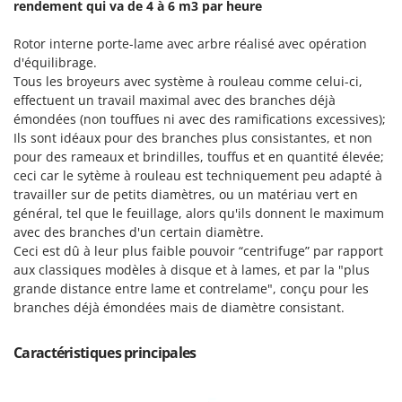
rendement qui va de 4 à 6 m3 par heure
Stiga
Stocker
Rotor interne porte-lame avec arbre réalisé avec opération
d'équilibrage.
Sunseeker
Tous les broyeurs avec système à rouleau comme celui-ci,
effectuent un travail maximal avec des branches déjà
T
Tecla
émondées (non touffues ni avec des ramifications excessives);
Ils sont idéaux pour des branches plus consistantes, et non
TecnoGen
pour des rameaux et brindilles, touffus et en quantité élevée;
Tellarini Pompe
ceci car le sytème à rouleau est techniquement peu adapté à
travailler sur de petits diamètres, ou un matériau vert en
Telwin
général, tel que le feuillage, alors qu'ils donnent le maximum
Tenco
avec des branches d'un certain diamètre.
Tineco
Ceci est dû à leur plus faible pouvoir “centrifuge” par rapport
aux classiques modèles à disque et à lames, et par la "plus
Titania
grande distance entre lame et contrelame", conçu pour les
Tornado
branches déjà émondées mais de diamètre consistant.
Tre Spade
Caractéristiques principales
Trev - Abrek - TecnoVIR
Trotec