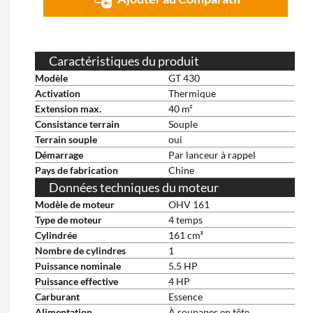
Caractéristiques du produit
Modèle
GT 430
Activation
Thermique
Extension max.
40 m²
Consistance terrain
Souple
Terrain souple
oui
Démarrage
Par lanceur à rappel
Pays de fabrication
Chine
Données techniques du moteur
Modèle de moteur
OHV 161
Type de moteur
4 temps
Cylindrée
161 cm³
Nombre de cylindres
1
Puissance nominale
5.5 HP
Puissance effective
4 HP
Carburant
Essence
Alimentation
À soupapes en tête