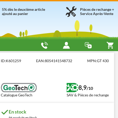
5% dès le deuxième article
Pièces de rechange +
ajouté au panier
Service Après-Vente
ques à essence - LÉGÈRES
GeoTech GT 430
ID:
K601259
EAN:
8054141548732
MPN:
GT 430
8,9
/10
Catalogue GeoTech
SAV & Pièces de rechange
En stock
96 produits en Stock