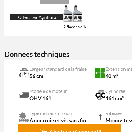
Offert par AgriEuro
2 flacons d'huile de 600 ml
Données techniques
Largeur standard de la fraise
Extension ma
56 cm
40 m²
Modèle de moteur
Cylindrée
OHV 161
161 cm³
Type de transmission
Vitesses
À courroie et vis sans fin
Monovites
Ajouter au Comparatif