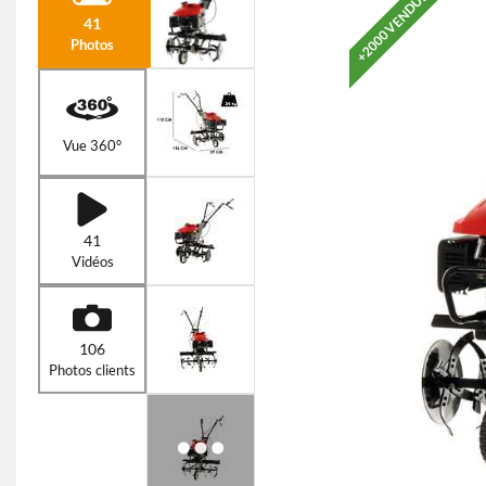
+2000 VENDUS
41
Photos
Vue 360°
41
Vidéos
106
Photos clients