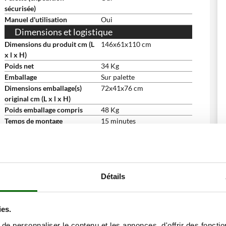
sécurisée)
Manuel d'utilisation
Oui
Dimensions et logistique
Dimensions du produit cm (L
146x61x110 cm
x l x H)
Poids net
34 Kg
Emballage
Sur palette
Dimensions emballage(s)
72x41x76 cm
original cm (L x l x H)
Poids emballage compris
48 Kg
Temps de montage
15 minutes
Détails
ies.
e personnaliser le contenu et les annonces, d'offrir des fonctio