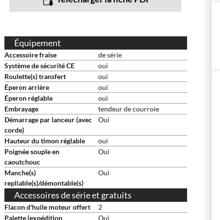
Équipement
Accessoire fraise
de série
Système de sécurité CE
oui
Roulette(s) transfert
oui
Éperon arrière
oui
Éperon réglable
oui
Embrayage
tendeur de courroie
Démarrage par lanceur (avec
Oui
corde)
Hauteur du timon réglable
oui
Poignée souple en
Oui
caoutchouc
Manche(s)
Oui
repliable(s)/démontable(s)
Accessoires de série et gratuits
Flacon d'huile moteur offert
2
Palette (expédition
Oui