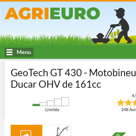
Menu
Accueil
Travail et entretien du terrain
Motobineuses
Motobi
GeoTech GT 430 - Motobineus
Ducar OHV de 161cc
4,
Limitée
248 Avis