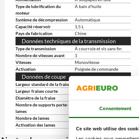
Type de lubrification du
À bain d'huile
moteur
Système de décompression
Automatique
Capacité réservoir
1.5 L
Pays de fabrication
Chine
Données techniques de la transmission
Type de transmission
À courroie et vis sans fin
Nombre de vitesses avant
1
Vitesses
Monovitesse
Activation
Poignée de commande
Données de coupe
Largeur standard de la fraise
56 cm
Largeur fraises courte
35 cm
Diamètre de la fraise
26 cm
Nombre de supports porte-
4
Consentement
lames
Nombre de lames
24
Activation des lames
Avec levier sur le manche
Ce site web utilise des cook
Les cookies nous permettent d