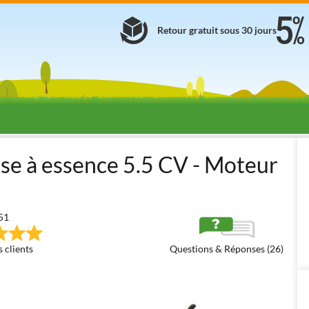
Retour gratuit sous 30 jours
neuses thermiques
Motobineuses à essence
Motobineuses thermi
e à essence 5.5 CV - Moteur
51
 clients
Questions & Réponses (26)