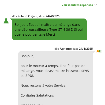
Voir d'autres réponses
dès
Roland
C.
(Jura)
date
24/4/2025
Bonjour, Faut t'il maitre du mélange dans
une débroussailleuse Type GT-4 36 D Si oui
quelle pourcentage Merci
dès
Agrieuro
date
24/4/2025
Bonjour,
pour le moteur 4 temps, il ne faut pas de
mélange. Vous devez mettre l'essence SP95
ou SP98.
Nous restons à votre Service,
Cordiales Salutations