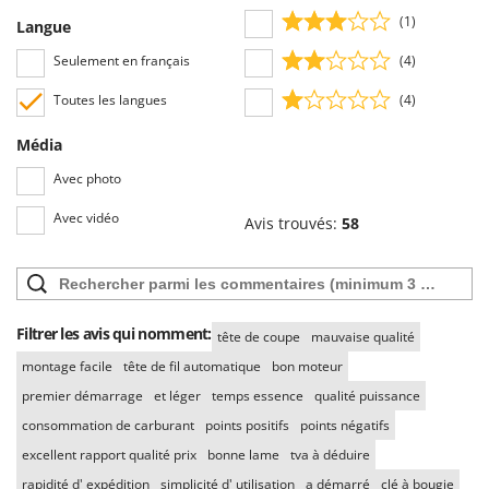
Troy-Bilt
(1)
Langue
U
Seulement en français
(4)
Udor
Toutes les langues
(4)
Unger
Média
V
Verdemax
Avec photo
Vesco
Avec vidéo
Avis trouvés:
58
Volpi
W
Waldner
Weber
Filtrer les avis qui nomment:
tête de coupe
mauvaise qualité
WIDU
montage facile
tête de fil automatique
bon moteur
premier démarrage
et léger
temps essence
qualité puissance
Wiper EcoRobot
consommation de carburant
points positifs
points négatifs
Wolf Garten
excellent rapport qualité prix
bonne lame
tva à déduire
Wortex
rapidité d' expédition
simplicité d' utilisation
a démarré
clé à bougie