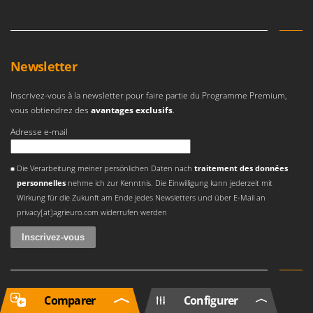
Newsletter
Inscrivez-vous à la newsletter pour faire partie du Programme Premium,
vous obtiendrez des
avantages exclusifs
.
Adresse e-mail
Une erreur est survenue
Die Verarbeitung meiner persönlichen Daten nach
traitement des données
personnelles
nehme ich zur Kenntnis. Die Einwilligung kann jederzeit mit
Wirkung für die Zukunft am Ende jedes Newsletters und über E-Mail an
privacy[at]agrieuro.com widerrufen werden
Comparer
Configurer