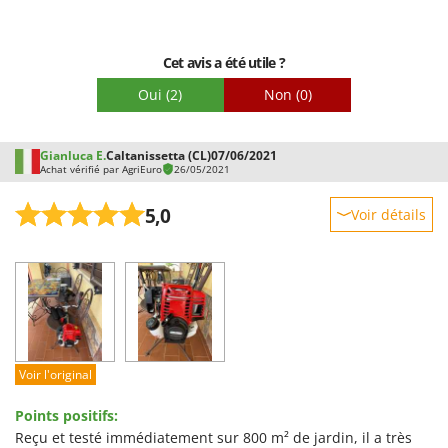
Cet avis a été utile ?
Oui
(2)
Non
(0)
Gianluca E.
Caltanissetta (CL)
07/06/2021
Achat vérifié par AgriEuro
26/05/2021
5,0
Voir détails
Robustesse
Prestations
Facilité d'utilisation
Qualité / Prix
Facilité de montage
Voir l'original
Emballage
Points positifs:
Reçu et testé immédiatement sur 800 m² de jardin, il a très