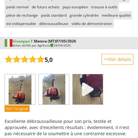
Worx
poids normal
de futurs achats
pays européen
trousse à outils
pièce de rechange
poids standard
grande cylindrée
meilleure qualité
Y
Yard Force
est indispensable
débroussailleuse
vidéo de démonstration
Z
Zanon
Giuseppe F.
Matera (MT)
07/05/2026
Achat vérifié par AgriEuro
28/04/2026
Zephir
ZGrills
5,0
Voir détails
Zodiac
Robustesse
Zomax
Prestations
Facilité d'utilisation
Qualité / Prix
Facilité de montage
Voir l'original
Emballage
Excellente débroussailleuse pour son prix, testée et
approuvée, avec d'excellents résultats ; évidemment, il n'est
pas nécessaire de la soumettre à une contrainte excessive.