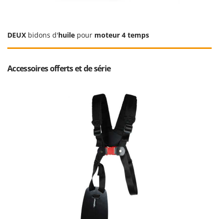
Master
Mastercook
Masterpro
DEUX
bidons d'
huile
pour
moteur 4 temps
McCulloch
MCH
Accessoires offerts et de série
Michelin
Mille
Minox
Mockmill
More than chef
MOSA
MOVA
Mowox
MTD