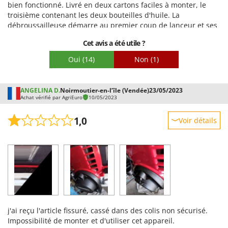
bien fonctionné. Livré en deux cartons faciles à monter, le
troisième contenant les deux bouteilles d'huile. La
débroussailleuse démarre au premier coup de lanceur et ses
performances n'ont rien à envier aux modèles de plus grande
Cet avis a été utile ?
cylindrée. Livraison rapide avec SDA. Fortement recommandé.
Points négatifs:
Oui
(14)
Non
(1)
Le seul point négatif que j'ai relevé concerne la tête de coupe
« tap and go », un peu fragile et difficile à charger (même si
l'équipe d'AGRIEURO m'a rapidement envoyé une vidéo de
ANGELINA D.
Noirmoutier-en-l’île (Vendée)
23/05/2023
Achat vérifié par AgriEuro
10/05/2023
démonstration qui a dissipé tous mes doutes), surtout en
cours d'utilisation. C'est pourquoi j'ai finalement acheté un
1,0
Voir détails
modèle plus robuste et plus simple dans un magasin de
bricolage local pour seulement 13 €.
Robustesse
Prestations
Facilité d'utilisation
Qualité / Prix
Facilité de montage
j'ai reçu l'article fissuré, cassé dans des colis non sécurisé.
Emballage
Impossibilité de monter et d'utiliser cet appareil.