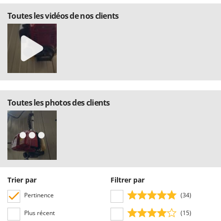
Stiga
Toutes les vidéos de nos clients
Stocker
Sunseeker
T
Tecla
TecnoGen
Tellarini Pompe
Toutes les photos des clients
Telwin
Tenco
Tineco
Titania
Tornado
Trier par
Filtrer par
Tre Spade
Pertinence
(34)
Trev - Abrek - TecnoVIR
Trotec
Plus récent
(15)