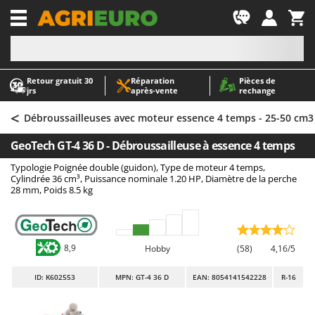
-1
Retour gratuit 30
Réparation
Pièces de
A
A
jrs
après‑vente
rechange
Abris de jardin
ABAC
<
Accessoires pour tracteurs tondeuses autoportés
AgriEuro Premium
Débroussailleuses avec moteur essence 4 temps - 25-50 cm3
Aérateurs Scarificateurs pour gazon
AgriEuro TOP-LINE
GeoTech GT-4 36 D - Débroussailleuse à essence 4 temps
Arracheuses de pommes de terre pour tracteur
AGT
Typologie Poignée double (guidon), Type de moteur 4 temps,
Aspirateurs - Balais Électriques
Aima
Cylindrée 36 cm³, Puissance nominale 1.20 HP, Diamètre de la perche
28 mm, Poids 8.5 kg
Aspirateurs à cendres
Airmec
Aspirateurs à feuilles sur roues
AL-KO
Aspirateurs de piscine
ALA 2000
8,9
Hobby
(58)
4,16/5
Aspirateurs Multifonctions
Alce
ID
: K602553
MPN: GT-4 36 D
EAN: 8054141542228
R-16
Atomiseurs agricoles pour tracteurs
Alpina
Atomiseurs pour traitements
Ama