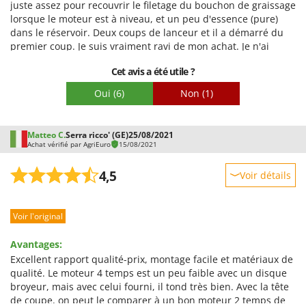
juste assez pour recouvrir le filetage du bouchon de graissage
lorsque le moteur est à niveau, et un peu d'essence (pure)
dans le réservoir. Deux coups de lanceur et il a démarré du
premier coup. Je suis vraiment ravi de mon achat. Je n'ai
rencontré aucun problème jusqu'à présent et j'apprécie les
Cet avis a été utile ?
poignées du guidon, notamment la gâchette d'accélérateur,
qui ne coince pas comme celle de ma précédente
Oui
(6)
Non
(1)
débroussailleuse de marque. Il semble robuste et j'espère
que, une fois les travaux commencés, si la pluie le permet, il
confirmera mes impressions.
Matteo C.
Serra ricco' (GE)
25/08/2021
Achat vérifié par AgriEuro
15/08/2021
4,5
Voir détails
Robustesse
Voir l'original
Prestations
Facilité d'utilisation
Avantages:
Qualité / Prix
Excellent rapport qualité-prix, montage facile et matériaux de
qualité. Le moteur 4 temps est un peu faible avec un disque
Facilité de montage
broyeur, mais avec celui fourni, il tond très bien. Avec la tête
Emballage
de coupe, on peut le comparer à un bon moteur 2 temps de