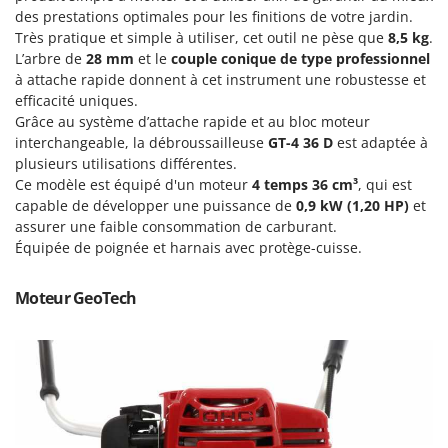
Groupes électrogènes
des prestations optimales pour les finitions de votre jardin.
E
Très pratique et simple à utiliser, cet outil ne pèse que
8,5 kg
.
Gyrobroyeurs à lame pour tracteur
EcoFlow
L’arbre de
28 mm
et le
couple conique de type professionnel
Edilmark
à attache rapide donnent à cet instrument une robustesse et
H
Haches - Cognées et Hachettes
efficacité uniques.
Effeuno
Grâce au système d’attache rapide et au bloc moteur
Hachoirs à viande
Einhell
interchangeable, la débroussailleuse
GT-4 36 D
est adaptée à
Herses à Dents
plusieurs utilisations différentes.
Elegen
Ce modèle est équipé d'un moteur
4 temps 36 cm³
, qui est
Herses Rotatives
Energy Gruppi
capable de développer une puissance de
0,9 kW (1,20 HP)
et
Enotecnica Pillan
assurer une faible consommation de carburant.
L
Lames à neige
Équipée de poignée et harnais avec protège-cuisse.
Eschenfelder
Lames niveleuses pour tracteur
EuroMech
Moteur GeoTech
Lave-vitres
Eurosystems
Lieuses électriques pour vignes
F
FAC
M
Machines à pâtes
Fama Industrie
Machines de nettoyage pour panneaux photovoltaïques et surfaces vitrées
Famag