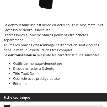
N
New O.M.R.A.
Nilfisk
Ninja
Novatec
La débroussailleuse est livrée en deux colis : le bloc moteur et
l'accessoire débroussailleuse.
Novital
D’accessoires supplémentaires peuvent être achetés
NuAir
séparément.
Toutes les phases d’assemblage et d’entretien sont décrites
NuovaFac
dans le manuel d’instructions très complet.
La
débroussailleuse
présente les caractéristiques suivantes :
O
Officine Savioli
Outils de montage/démontage
Oliviero
Disque en acier à 3 dents
Tête Tap&Go
Olix
Courroie avec protège-cuisse
OMA
Entonnoir
Omas
Ompagrill
Fiche technique
Ooni