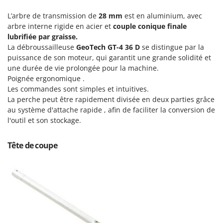
Pulvérisateurs
GRIFO
L’arbre de transmission de
28 mm
est en aluminium, avec
Pulvérisateurs portés
GVS
arbre interne rigide en acier et
couple conique finale
lubrifiée par graisse.
GYS
R
La débroussailleuse
Rafraîchisseurs d'air par évaporation
GeoTech GT-4 36 D
se distingue par la
puissance de son moteur, qui garantit une grande solidité et
H
Rampes de chargement en aluminium
Hailo
une durée de vie prolongée pour la machine.
Râpes à fromage électriques
Poignée ergonomique .
Helvi
Les commandes sont simples et intuitives.
Râteaux pour tracteur
Henx
La perche peut être rapidement divisée en deux parties grâce
Remplisseuses
au système d'attache rapide , afin de faciliter la conversion de
HiKOKI
l'outil et son stockage.
Robots nettoyeurs de piscine
Honda
Robots Tondeuses
Tête de coupe
I
Rogneuses de souches
Idromatic
Rouleaux pour tracteur
Il-Tec
Imperia
S
Scies à os
Infaco
Scies à Ruban
Intec