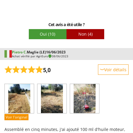
Cet avis a été utile ?
Oui
(10)
Non
(4)
Pietro C.
Maglie (LE)
16/06/2023
Achat vérifié par AgriEuro
08/06/2023
5,0
Voir détails
Robustesse
Prestations
Facilité d'utilisation
Qualité / Prix
Facilité de montage
Voir l'original
Emballage
Assemblé en cinq minutes, j'ai ajouté 100 ml d'huile moteur,