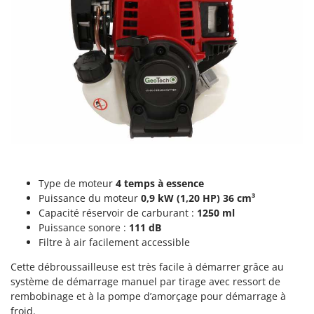
Machines pour la transformation des fruits
Famur
Machines sous vide
FARMER
Motobineuses
FBC
Motoculteurs
Ferrari Group
Motofaucheuses
Ferroni
Motopompes pour irrigation
Ferrua
Moulins à céréales électriques
FIAC
Moulins à farine
FIEM
Fimar
N
Type de moteur
4 temps à essence
Nettoyeurs et Balais à vapeur
Puissance du moteur
0,9 kW (1,20 HP)
36 cm³
FINI
Capacité réservoir de carburant :
1250 ml
Nettoyeurs haute pression
Fiorentini
Puissance sonore :
111 dB
Nettoyeurs tapis, moquettes et tapisseries
Fiskars
Filtre à air facilement accessible
Flymo
P
Cette débroussailleuse est très facile à démarrer grâce au
Peignes vibreurs et Secoueurs à olives
système de démarrage manuel par tirage avec ressort de
Fontana Forni
Pelles rétros pour tracteur
rembobinage et à la pompe d’amorçage pour démarrage à
Forest Master
froid.