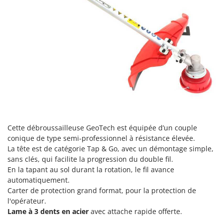
Scies alternatives à batterie
Intex
Scies de jardin télescopiques
Italyco
Sécateurs électriques à batterie
ITM
Sécateurs et Échenilloirs manuels
J
Sécateurs pneumatiques
JOLLY ITALIA
Semoirs et Épandeurs d'engrais
K
Socs pour tracteur
KAAZ
Souffleurs aspirateurs pour Feuilles
Karcher
Soufreuses - Poudreuses à dos
Kasco
Cette débroussailleuse GeoTech est équipée d’un couple
Soufreuses - Poudreuses pour tracteur
conique de type semi-professionnel à résistance élevée.
Kemper
La tête est de catégorie Tap & Go, avec un démontage simple,
Keter
T
sans clés, qui facilite la progression du double fil.
Taille-haies
En la tapant au sol durant la rotation, le fil avance
KitchenAid
automatiquement.
Taille-haies à bras pour tracteur
Komo
Carter de protection grand format, pour la protection de
Tarières
l'opérateur.
L
Tondeuses à Gazon
Lame à 3 dents en acier
avec attache rapide offerte.
Laica