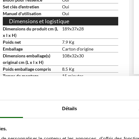
Set clés d'entretien
Oui
Manuel d'utilisation
Oui
Dimensions et logistique
Dimensions du produit cm (L
189x37x28
x l x H)
Poids net
7.9 Kg
Emballage
Carton d'origine
Dimensions emballage(s)
108x32x30
original cm (L x l x H)
Poids emballage compris
8.5 Kg
Temps de montage
15 minutes
ne remise
Détails
ies.
e personnaliser le contenu et les annonces, d'offrir des fonctio