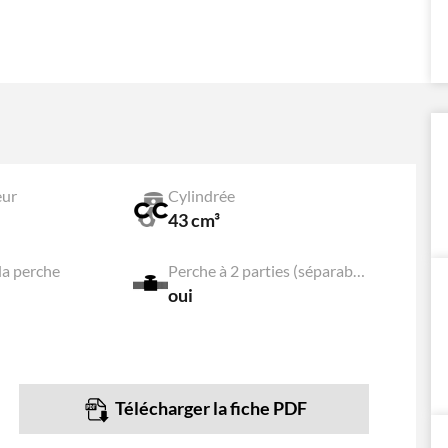
eur
Cylindrée
43 cm³
la perche
Perche à 2 parties (séparables)
oui
Télécharger la fiche PDF