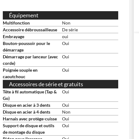
Équipement
Multifonction
Non
Accessoire débroussailleuse
De série
Embrayage
oui
Bouton-poussoir pour le
Oui
démarrage
Démarrage par lanceur (avec
Oui
corde)
Poignée souple en
Oui
caoutchouc
Accessoires de série et gratuits
Tête à fil automatique (Tap &
Oui
Go)
Disque en acier à 3 dents
Oui
Disque en acier à 4 dents
Non
Harnais avec protège-cuisse
Oui
Support de disque et outils
Oui
de montage du disque
Bidon pour l'essence
Oui