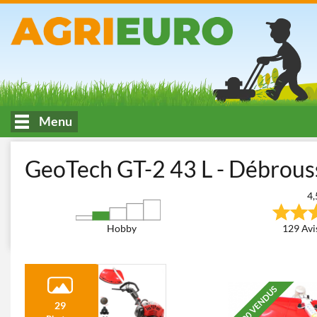
Menu
Accueil
Fauchage et Tonte des espaces verts
Débroussailleuses
GeoTech GT-2 43 L - Débrous
4,
Hobby
129 Avis
+800 VENDUS
29