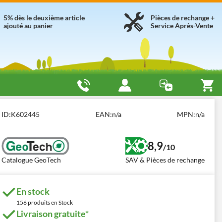
5% dès le deuxième article
Pièces de rechange +
ajouté au panier
Service Après-Vente
ques 41- 50 cm³
GeoTech 2T GT-2 43 L
ID:
K602445
EAN:
n/a
MPN:
n/a
8,9
/10
Catalogue GeoTech
SAV & Pièces de rechange
En stock
156 produits en Stock
Livraison gratuite*