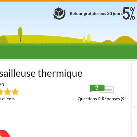
Retour gratuit sous 30 jours
Débroussailleuses thermiques
Grandes débroussailleuses thermi
sailleuse thermique
50
 clients
Questions & Réponses (9)