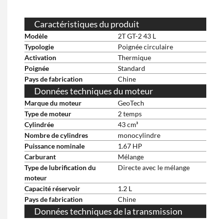
Caractéristiques du produit
Modèle
2T GT-2 43 L
Typologie
Poignée circulaire
Activation
Thermique
Poignée
Standard
Pays de fabrication
Chine
Données techniques du moteur
Marque du moteur
GeoTech
Type de moteur
2 temps
Cylindrée
43 cm³
Nombre de cylindres
monocylindre
Puissance nominale
1.67 HP
Carburant
Mélange
Type de lubrification du
Directe avec le mélange
moteur
Capacité réservoir
1.2 L
Pays de fabrication
Chine
Données techniques de la transmission