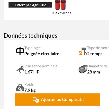
Offert par AgriEuro
Kit 2 flacons d'huile pour moteurs à mélange
Données techniques
Typologie
Type de mot
Poignée circulaire
2 temps
Puissance nominale
Diamètre de 
1.67 HP
28 mm
Poids
7.9 kg
Ajouter au Comparatif