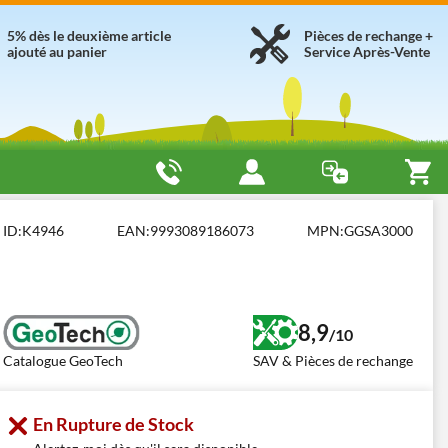
5% dès le deuxième article
Pièces de rechange +
ajouté au panier
Service Après-Vente
0
ID:
K4946
EAN:
9993089186073
MPN:
GGSA3000
8,9
/10
Catalogue GeoTech
SAV & Pièces de rechange
En Rupture de Stock