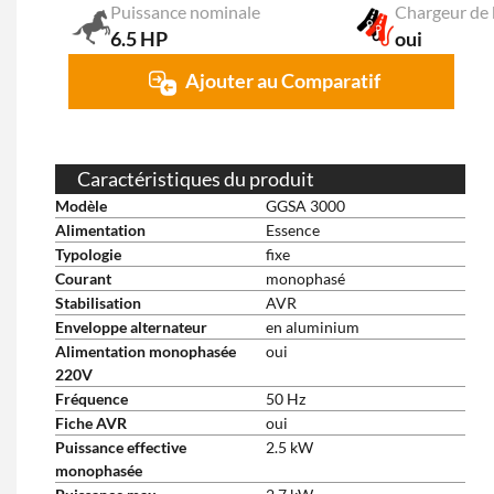
Puissance nominale
Chargeur de 
6.5 HP
oui
Ajouter au Comparatif
Caractéristiques du produit
Modèle
GGSA 3000
Alimentation
Essence
Typologie
fixe
Courant
monophasé
Stabilisation
AVR
Enveloppe alternateur
en aluminium
Alimentation monophasée
oui
220V
Fréquence
50 Hz
Fiche AVR
oui
Puissance effective
2.5 kW
monophasée