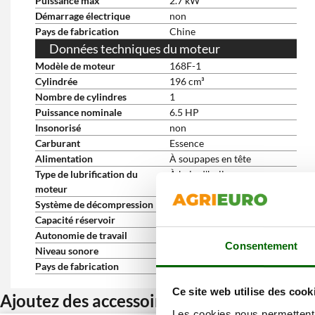
Puissance max
2.7 kW
Démarrage électrique
non
Pays de fabrication
Chine
Données techniques du moteur
Modèle de moteur
168F-1
Cylindrée
196 cm³
Nombre de cylindres
1
Puissance nominale
6.5 HP
Insonorisé
non
Carburant
Essence
Alimentation
À soupapes en tête
Type de lubrification du
À bain d'huile
moteur
Système de décompression
Automatique
Capacité réservoir
12 L
Autonomie de travail
10 h
Consentement
Niveau sonore
85 dB(A)
Pays de fabrication
Chine
Ce site web utilise des cook
Ajoutez des accessoires et bénéficiez d’u
Les cookies nous permettent d