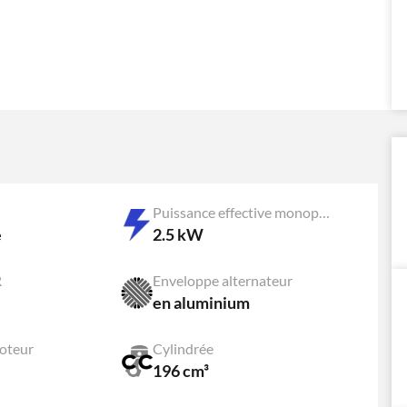
Puissance effective monophasée
é
2.5 kW
R
Enveloppe alternateur
en aluminium
oteur
Cylindrée
196 cm³