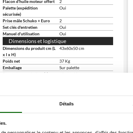
Flacon d'huile moteur offert
2
Palette (expédition
Oui
sécurisée)
Prise mâle Schuko + Euro
2
Set clés d'entretien
Oui
Manuel d'utilisation
Oui
Dimensions et logistique
Dimensions du produit cm (L
43x60x50 cm
x l x H)
Poids net
37 Kg
Emballage
Sur palette
Dimensions emballage(s)
60x44x49 cm
original cm (L x l x H)
Poids emballage compris
39 Kg
Temps de montage
Prêt à l'emploi
Détails
ies.
ne remise
e personnaliser le contenu et les annonces, d'offrir des fonctio