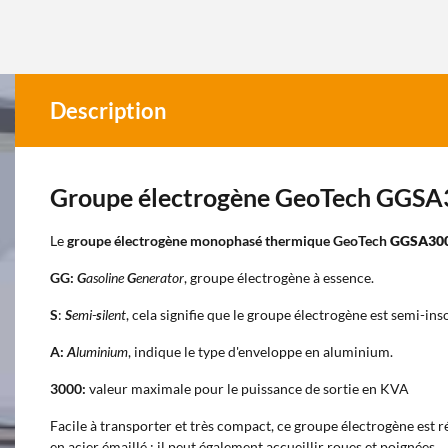
Description
Groupe électrogène GeoTech GGS
Le
groupe électrogène monophasé thermique GeoTech
GGSA30
GG:
G
asoline
G
enerator
, groupe électrogène à essence.
S
:
S
emi-
s
ilent
, cela signifie que le groupe électrogène est semi-ins
A:
A
luminium
, indique le type d'enveloppe en aluminium.
3000:
valeur maximale pour le puissance de sortie en KVA
Facile à transporter et très compact, ce groupe électrogène est r
en acier émaillé ; il peut également accueillir roues et poignées.