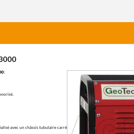
A3000
00
:
onorisé.
éalisé avec un châssis tubulaire carré