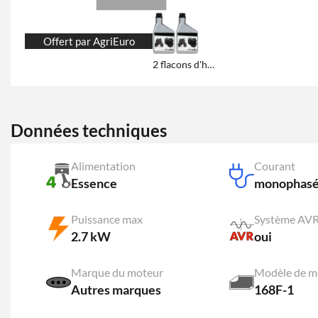
Offert par AgriEuro
2 flacons d'huile de 600 ml
Données techniques
Alimentation
Courant
Essence
monophas
Puissance max
Système AV
2.7 kW
oui
Marque du moteur
Modèle de m
Autres marques
168F-1