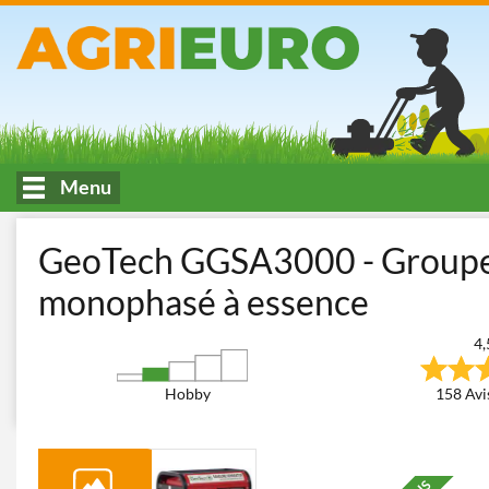
Menu
Accueil
Bâtiment et transport
Groupes électrogènes
Groupe
GeoTech GGSA3000 - Groupe 
monophasé à essence
4,
Hobby
158 Avis