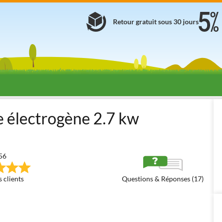
Retour gratuit sous 30 jours
s électrogènes à essence
À essence standards
GeoTech GGSA 300
électrogène 2.7 kw
56
 clients
Questions & Réponses (17)