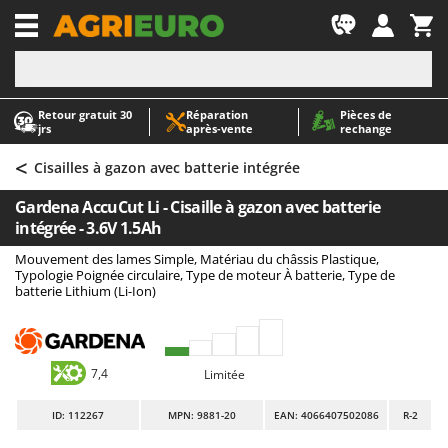
-1
Retour gratuit 30
Réparation
Pièces de
A
A
jrs
après‑vente
rechange
Abris de jardin
ABAC
<
Accessoires pour tracteurs tondeuses autoportés
AgriEuro Premium
Cisailles à gazon avec batterie intégrée
Aérateurs Scarificateurs pour gazon
AgriEuro TOP-LINE
Gardena AccuCut Li - Cisaille à gazon avec batterie
Arracheuses de pommes de terre pour tracteur
AGT
intégrée - 3.6V 1.5Ah
Aspirateurs - Balais Électriques
Aima
Mouvement des lames Simple, Matériau du châssis Plastique,
Typologie Poignée circulaire, Type de moteur À batterie, Type de
Aspirateurs à cendres
Airmec
batterie Lithium (Li-Ion)
Aspirateurs à feuilles sur roues
AL-KO
Aspirateurs de piscine
ALA 2000
Aspirateurs Multifonctions
Alce
7,4
Limitée
Atomiseurs agricoles pour tracteurs
Alpina
ID
: 112267
MPN: 9881-20
EAN: 4066407502086
R-2
Atomiseurs pour traitements
Ama