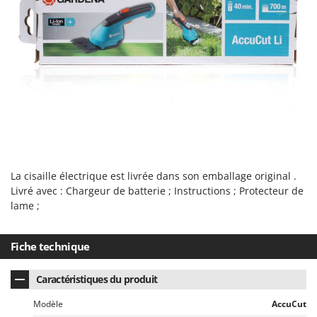
Master
Mastercook
Masterpro
McCulloch
MCH
Michelin
Mille
Minox
La cisaille électrique est livrée dans son emballage original .
Mockmill
Livré avec : Chargeur de batterie ; Instructions ; Protecteur de
More than chef
lame ;
MOSA
MOVA
Fiche technique
Mowox
Caractéristiques du produit
MTD
Modèle
AccuCut