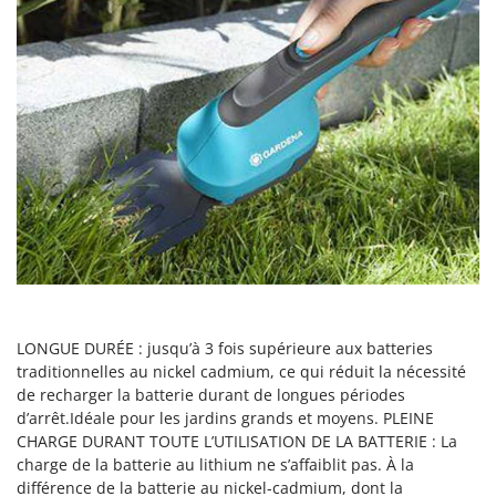
Pulvérisateurs
GRIFO
Pulvérisateurs portés
GVS
GYS
R
Rafraîchisseurs d'air par évaporation
H
Rampes de chargement en aluminium
Hailo
Râpes à fromage électriques
Helvi
Râteaux pour tracteur
Henx
Remplisseuses
HiKOKI
Robots nettoyeurs de piscine
Honda
Robots Tondeuses
I
Rogneuses de souches
Idromatic
LONGUE DURÉE : jusqu’à 3 fois supérieure aux batteries
Rouleaux pour tracteur
traditionnelles au nickel cadmium, ce qui réduit la nécessité
Il-Tec
de recharger la batterie durant de longues périodes
Imperia
d’arrêt.Idéale pour les jardins grands et moyens. PLEINE
S
Scies à os
CHARGE DURANT TOUTE L’UTILISATION DE LA BATTERIE : La
Infaco
charge de la batterie au lithium ne s’affaiblit pas. À la
Scies à Ruban
Intec
différence de la batterie au nickel-cadmium, dont la