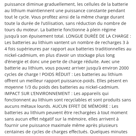
Scies alternatives à batterie
puissance diminue graduellement, les cellules de la batterie
Intex
au lithium maintiennent une puissance constante pendant
Scies de jardin télescopiques
Italyco
tout le cycle. Vous profitez ainsi de la même charge durant
Sécateurs électriques à batterie
ITM
toute la durée de l’utilisation, sans réduction du nombre de
Sécateurs et Échenilloirs manuels
tours du moteur. La batterie fonctionne à plein régime
jusqu’à son épuisement total. LONGUE DURÉE DE LA CHARGE :
J
Sécateurs pneumatiques
JOLLY ITALIA
Les batteries au lithium vantent un nombre de recharges 3 à
Semoirs et Épandeurs d'engrais
4 fois supérieures par rapport aux batteries traditionnelles au
K
nickel-cadmium, en plus d’avoir un stockage plus long
Socs pour tracteur
KAAZ
d’énergie et donc une perte de charge réduite. Avec une
Souffleurs aspirateurs pour Feuilles
Karcher
batterie au lithium, vous pouvez arriver jusqu’à environ 2000
cycles de charge ! POIDS RÉDUIT : Les batteries au lithium
Soufreuses - Poudreuses à dos
Kasco
offrent un meilleur rapport puissance-poids. Elles pèsent en
Soufreuses - Poudreuses pour tracteur
Kemper
moyenne 1/3 du poids des batteries au nickel-cadmium.
IMPACT SUR L’ENVIRONNEMENT : Les appareils qui
Keter
T
fonctionnent au lithium sont recyclables et sont produits sans
Taille-haies
KitchenAid
aucuns métaux lourds. AUCUN EFFET DE MÉMOIRE : Les
Taille-haies à bras pour tracteur
batteries au lithium peuvent être rechargées à tout moment
Komo
sans aucun effet négatif sur la mémoire, elles arrivent à
Tarières
fournir une puissance maximale même après plusieurs
L
Tondeuses à Gazon
Laica
centaines de cycles de charges effectués. Quelques minutes