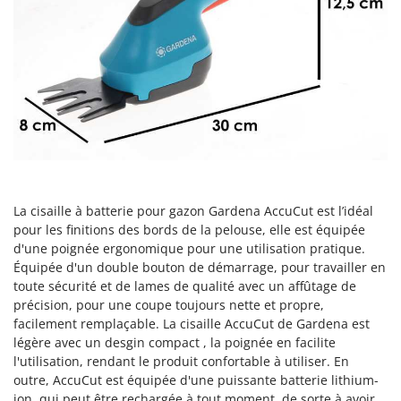
Comet
F
Fendeuses à bois
Cresco
Filets pour la Récolte des olives
Cruccolini
Filtres pour vin et huile
CTEK
Floconneuses
D
Fouloirs - Égrappoirs
Dal Degan
Fourches pour tracteur
DCG
Fours d'extérieur - intérieur pour pizza et cuisine
Deca
La cisaille à batterie pour gazon Gardena AccuCut est l’idéal
Fours électriques
DeWalt
pour les finitions des bords de la pelouse, elle est équipée
d'une poignée ergonomique pour une utilisation pratique.
Fraises à neige
Di Martino
Équipée d'un double bouton de démarrage, pour travailler en
Fraises rotatives pour tracteur
Diavola Pro
toute sécurité et de lames de qualité avec un affûtage de
précision, pour une coupe toujours nette et propre,
Friteuses sans huile
Diesse
facilement remplaçable. La cisaille AccuCut de Gardena est
Docma
légère avec un desgin compact , la poignée en facilite
G
Générateurs d'air chaud
l'utilisation, rendant le produit confortable à utiliser. En
Dominion
outre, AccuCut est équipée d'une puissante batterie lithium-
Godets à terre basculants pour tracteur
Dreame
ion, qui peut être rechargée à tout moment, de sorte à avoir