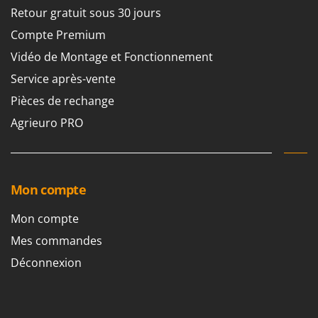
Stiga
Retour gratuit sous 30 jours
Stocker
Compte Premium
Sunseeker
Vidéo de Montage et Fonctionnement
Service après-vente
T
Tecla
Pièces de rechange
TecnoGen
Agrieuro PRO
Tellarini Pompe
Telwin
Tenco
Mon compte
Tineco
Mon compte
Titania
Mes commandes
Tornado
Tre Spade
Déconnexion
Trev - Abrek - TecnoVIR
Trotec