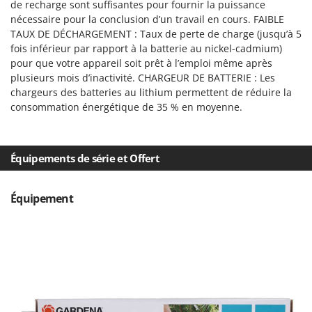
Tondeuses autoportées
de recharge sont suffisantes pour fournir la puissance
Lampacrescia - MGM
nécessaire pour la conclusion d’un travail en cours. FAIBLE
Tondeuses débroussailleuses thermiques
Landxcape
TAUX DE DÉCHARGEMENT : Taux de perte de charge (jusqu’à 5
Trancheuses
fois inférieur par rapport à la batterie au nickel-cadmium)
LAR Casalinghi
pour que votre appareil soit prêt à l’emploi même après
Trancheuses de sol
Lavor
plusieurs mois d’inactivité. CHARGEUR DE BATTERIE : Les
Transpalettes
Linea VZ
chargeurs des batteries au lithium permettent de réduire la
consommation énergétique de 35 % en moyenne.
Treuils de débardage
Lisam
Tronçonneuses
Lotusgrill
Équipements de série et Offert
V
M
Vêtements de Sécurité
M.A.I.BO.
Vibroculteurs à tracteur
Macom
Équipement
Macte Ovens
Makita
MAMMAMIA
Marcato
Marina Systems