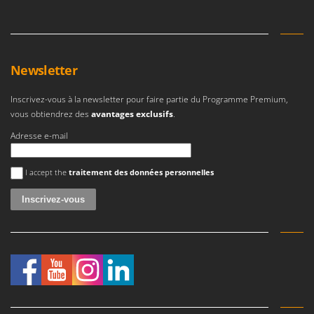
Worx
Y
Yard Force
Newsletter
Z
Zanon
Inscrivez-vous à la newsletter pour faire partie du Programme Premium,
Zephir
vous obtiendrez des
avantages exclusifs
.
ZGrills
Adresse e-mail
Zodiac
Une erreur est survenue
Zomax
I accept the
traitement des données personnelles