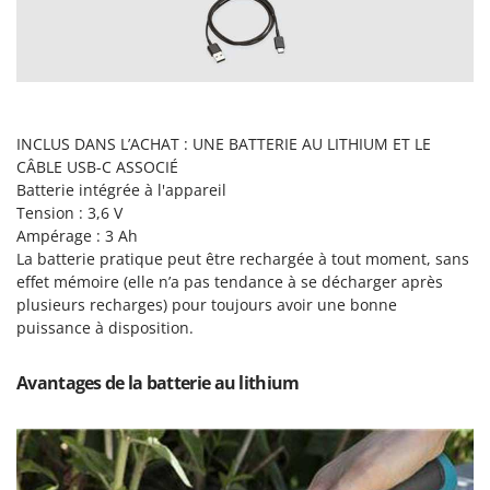
Perches Élagueuses
Francini
Pétrins à Spirale
G
Piscines
G3 Ferrari
Planteuses de pommes de terre pour tracteur
Gardena
Plateaux de coupe pour tracteur
INCLUS DANS L’ACHAT : UNE BATTERIE AU LITHIUM ET LE
Garofalo
CÂBLE USB-C ASSOCIÉ
Plumeuses
GeoTech
Batterie intégrée à l'appareil
Pompes d'irrigation à tracteur
Tension : 3,6 V
GeoTech Pro
Pompes de transfert
Ampérage : 3 Ah
Gierre
La batterie pratique peut être rechargée à tout moment, sans
Pompes immergées électriques
Ginko - MGM
effet mémoire (elle n’a pas tendance à se décharger après
Postes à souder
plusieurs recharges) pour toujours avoir une bonne
Gipeco
puissance à disposition.
Poussoirs à saucisse
Girmi
Power Stations - Batteries - Centrales électriques portables
GRAEF
Avantages de la batterie au lithium
Presses à pellets
Gre
Pressoirs à fruits
GreenBay
Pressoirs à Raisin
Greenworks