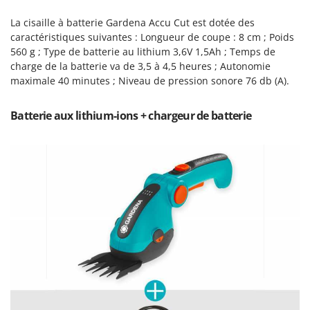
Machines pour la transformation des fruits
Famur
La cisaille à batterie Gardena Accu Cut est dotée des
Machines sous vide
FARMER
caractéristiques suivantes : Longueur de coupe : 8 cm ; Poids
Motobineuses
FBC
560 g ; Type de batterie au lithium 3,6V 1,5Ah ; Temps de
charge de la batterie va de 3,5 à 4,5 heures ; Autonomie
Motoculteurs
Ferrari Group
maximale 40 minutes ; Niveau de pression sonore 76 db (A).
Motofaucheuses
Ferroni
Motopompes pour irrigation
Ferrua
Batterie aux lithium-ions + chargeur de batterie
Moulins à céréales électriques
FIAC
Moulins à farine
FIEM
Fimar
N
Nettoyeurs et Balais à vapeur
FINI
Nettoyeurs haute pression
Fiorentini
Nettoyeurs tapis, moquettes et tapisseries
Fiskars
Flymo
P
Peignes vibreurs et Secoueurs à olives
Fontana Forni
Pelles rétros pour tracteur
Forest Master