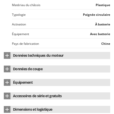
N
New O.M.R.A.
Matériau du châssis
Plastique
Nilfisk
Typologie
Poignée circulaire
Ninja
Activation
À batterie
Novatec
Novital
Équipement
Avec batterie
NuAir
Pays de fabrication
Chine
NuovaFac
Données techniques du moteur
O
Officine Savioli
Type de moteur
À batterie
Données de coupe
Oliviero
Type de batterie
Lithium (Li-Ion)
Mouvement des lames
Simple
Olix
Équipement
Alimentation
À batterie
OMA
Type de lame
Acier
Batterie au lithium
Oui
Pays de fabrication
Chine
Omas
Accessoires de série et gratuits
Ompagrill
Chargeur de batterie
Oui
Ooni
Dimensions et logistique