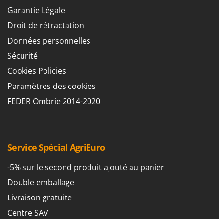
Seven Italy
Garantie Légale
Shark
Droit de rétractation
Silky
Données personnelles
Simatech
Sécurité
Sirman
Cookies Policies
Skil
Paramètres des cookies
Smartwood
FEDER Ombrie 2014-2020
Smeg
Snapper
Solidur
Service Spécial AgriEuro
Spice Electronics
Spiralmac
-5% sur le second produit ajouté au panier
Spring Protezione
Double emballage
Spyro
Livraison gratuite
Stanley
Centre SAV