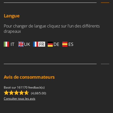
Troy-Bilt
U
Langue
Udor
Unger
Pour changer de langue cliquez sur l’un des différents
drapeaux
V
Verdemax
IT
UK
FR
DE
ES
Vesco
Volpi
W
Waldner
Avis de consommateurs
Weber
WIDU
Basé sur 161170 feedback(s)
Wiper EcoRobot
(4,68/5.00)
Consulter tous les avis
Wolf Garten
Wortex