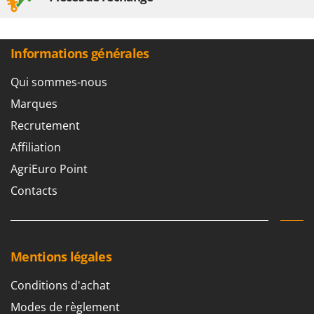
Resto Italia
Ribimex
Ripartrak
Informations générales
Ritter
Qui sommes-nous
River Systems
Marques
Robomow
Recrutement
Rossofuoco
Affiliation
Rover Pompe
AgriEuro Point
Royal Food
Contacts
Ryobi
S
S.T.P.
Mentions légales
Santos
Sbaraglia
Conditions d'achat
Schnitzer
Modes de règlement