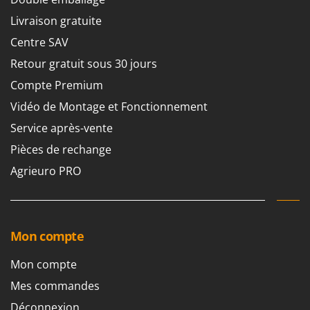
Groupes électrogènes
Livraison gratuite
E
Gyrobroyeurs à lame pour tracteur
EcoFlow
Centre SAV
Edilmark
H
Retour gratuit sous 30 jours
Haches - Cognées et Hachettes
Effeuno
Compte Premium
Hachoirs à viande
Einhell
Vidéo de Montage et Fonctionnement
Herses à Dents
Elegen
Service après-vente
Herses Rotatives
Energy Gruppi
Pièces de rechange
Enotecnica Pillan
L
Agrieuro PRO
Lames à neige
Eschenfelder
Lames niveleuses pour tracteur
EuroMech
Lave-vitres
Eurosystems
Lieuses électriques pour vignes
Mon compte
F
FAC
Mon compte
M
Machines à pâtes
Fama Industrie
Mes commandes
Machines de nettoyage pour panneaux photovoltaïques et surfaces vitrées
Famag
Déconnexion