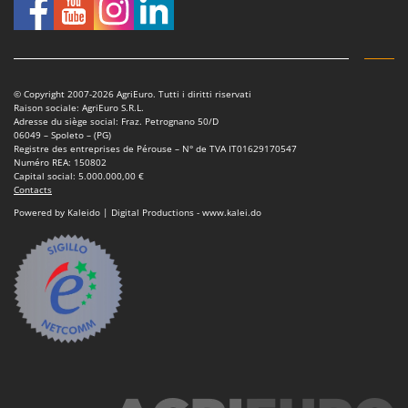
Pulvérisateurs
GRIFO
Pulvérisateurs portés
GVS
GYS
R
Rafraîchisseurs d'air par évaporation
© Copyright 2007-2026 AgriEuro. Tutti i diritti riservati
Raison sociale: AgriEuro S.R.L.
H
Rampes de chargement en aluminium
Hailo
Adresse du siège social: Fraz. Petrognano 50/D
06049 – Spoleto – (PG)
Râpes à fromage électriques
Helvi
Registre des entreprises de Pérouse – N° de TVA IT01629170547
Numéro REA: 150802
Râteaux pour tracteur
Henx
Capital social: 5.000.000,00 €
Contacts
Remplisseuses
HiKOKI
Powered by Kaleido | Digital Productions - www.kalei.do
Robots nettoyeurs de piscine
Honda
Robots Tondeuses
I
Rogneuses de souches
Idromatic
Rouleaux pour tracteur
Il-Tec
Imperia
S
Scies à os
Infaco
Scies à Ruban
Intec