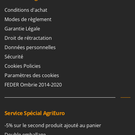
Comet
F
Conditions d'achat
Fendeuses à bois
Cresco
Modes de règlement
Filets pour la Récolte des olives
Cruccolini
Garantie Légale
Filtres pour vin et huile
CTEK
Droit de rétractation
Floconneuses
D
Données personnelles
Fouloirs - Égrappoirs
Dal Degan
Sécurité
Fourches pour tracteur
DCG
Cookies Policies
Fours d'extérieur - intérieur pour pizza et cuisine
Deca
Paramètres des cookies
Fours électriques
DeWalt
FEDER Ombrie 2014-2020
Fraises à neige
Di Martino
Fraises rotatives pour tracteur
Diavola Pro
Friteuses sans huile
Diesse
Service Spécial AgriEuro
Docma
G
Générateurs d'air chaud
Dominion
-5% sur le second produit ajouté au panier
Godets à terre basculants pour tracteur
Dreame
Double emballage