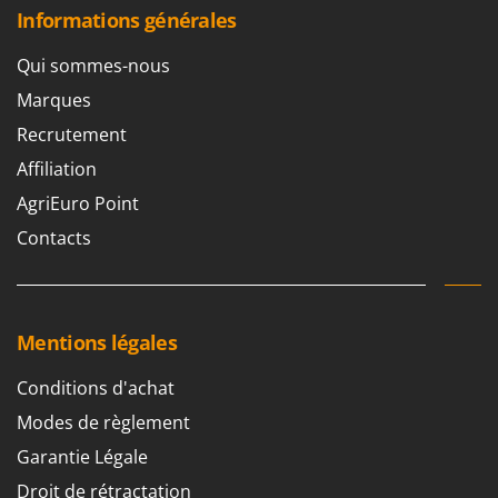
Oriental Koshin
Informations générales
Outdoorchef
Qui sommes-nous
P
Marques
Palazzetti
Recrutement
Palumbo Pavi
Affiliation
Partisani
AgriEuro Point
Paterlini
Contacts
Philips
Pramac
Prismafood
Mentions légales
R
R.G.V.
Conditions d'achat
Rato
Modes de règlement
Reber
Garantie Légale
Redback
Droit de rétractation