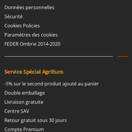
Resto Italia
Données personnelles
Ribimex
Sécurité
Ripartrak
Cookies Policies
Ritter
Paramètres des cookies
River Systems
FEDER Ombrie 2014-2020
Robomow
Rossofuoco
Rover Pompe
Service Spécial AgriEuro
Royal Food
Ryobi
-5% sur le second produit ajouté au panier
Double emballage
S
S.T.P.
Livraison gratuite
Santos
Centre SAV
Sbaraglia
Retour gratuit sous 30 jours
Schnitzer
Compte Premium