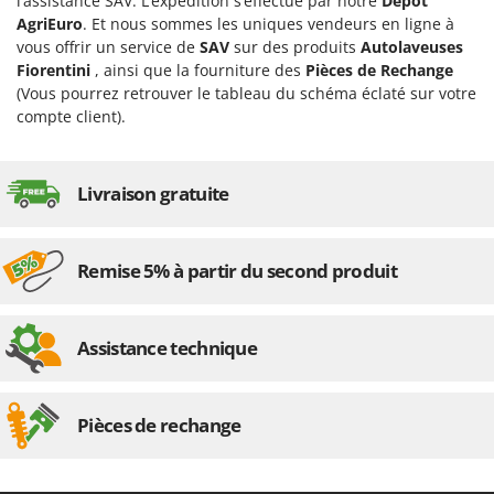
N
l’assistance SAV. L’expédition s’effectue par notre
Dépôt
New O.M.R.A.
AgriEuro
. Et nous sommes les uniques vendeurs en ligne à
Nilfisk
vous offrir un service de
SAV
sur des produits
Autolaveuses
Fiorentini
, ainsi que la fourniture des
Pièces de Rechange
Ninja
(Vous pourrez retrouver le tableau du schéma éclaté sur votre
Novatec
compte client).
Novital
NuAir
Livraison gratuite
NuovaFac
O
Remise 5% à partir du second produit
Officine Savioli
Oliviero
Olix
Assistance technique
OMA
Omas
Pièces de rechange
Ompagrill
Ooni