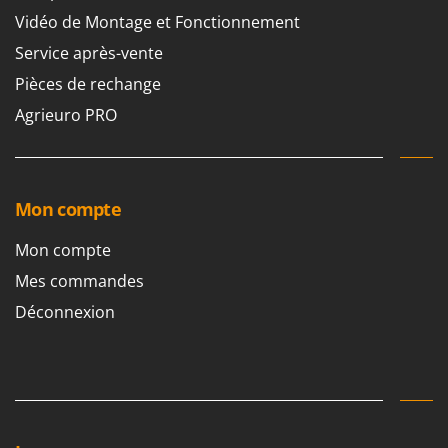
Seven Italy
Vidéo de Montage et Fonctionnement
Shark
Service après-vente
Silky
Pièces de rechange
Simatech
Agrieuro PRO
Sirman
Skil
Smartwood
Mon compte
Smeg
Snapper
Mon compte
Solidur
Mes commandes
Spice Electronics
Déconnexion
Spiralmac
Spring Protezione
Spyro
Stanley