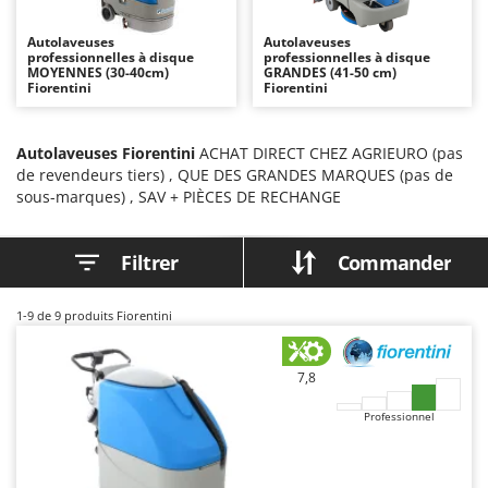
Autolaveuses
Ambrogio Robot
Autolaveuses
Autolaveuses
Autres produits
Annovi Reverberi
professionnelles à disque
professionnelles à disque
MOYENNES (30-40cm)
GRANDES (41-50 cm)
ANTHBOT
Fiorentini
Fiorentini
B
Balayeuses
Archman
Bancs de scie pour le bois - Scies à bûches
Arco
Autolaveuses Fiorentini
ACHAT DIRECT CHEZ AGRIEURO (pas
de revendeurs tiers) , QUE DES GRANDES MARQUES (pas de
Barbecues
Ardes
sous-marques) , SAV + PIÈCES DE RECHANGE
Bennes pour tracteur
Argo
Brosses pour sols extérieurs
Ariete
Filtrer
Commander
Brouettes à moteur
Artus
Broyeurs à axe horizontal pour tracteur
Attila
1-9
de 9 produits Fiorentini
Broyeurs de branches et végétaux
Ausonia
Butteurs pour tracteur
Awelco
7,8
Professionnel
C
B
Chargeurs de batterie - Démarreurs
Baesso
Charrues pour tracteur
Bahco