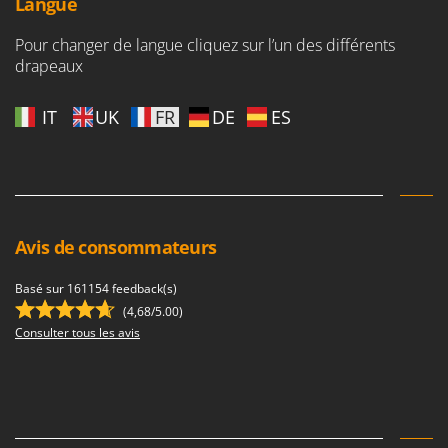
Langue
Stiga
Stocker
Pour changer de langue cliquez sur l’un des différents
drapeaux
Sunseeker
T
IT
UK
FR
DE
ES
Tecla
TecnoGen
Tellarini Pompe
Telwin
Avis de consommateurs
Tenco
Tineco
Basé sur 161154 feedback(s)
Titania
(4,68/5.00)
Consulter tous les avis
Tornado
Tre Spade
Trev - Abrek - TecnoVIR
Trotec