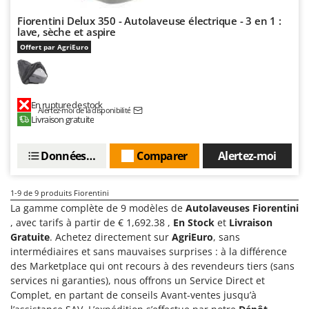
Master
Fiorentini Delux 350 - Autolaveuse électrique - 3 en 1 :
Mastercook
lave, sèche et aspire
Masterpro
Offert par AgriEuro
McCulloch
MCH
En rupture de stock
Michelin
Alertez-moi de la disponibilité
Livraison gratuite
Mille
Minox
Données techniques
Comparer
Alertez-moi
Mockmill
More than chef
1-9
de 9 produits Fiorentini
La gamme complète de 9 modèles de
Autolaveuses Fiorentini
MOSA
, avec tarifs à partir de € 1,692.38 ,
En Stock
et
Livraison
MOVA
Gratuite
. Achetez directement sur
AgriEuro
, sans
intermédiaires et sans mauvaises surprises : à la différence
Mowox
des Marketplace qui ont recours à des revendeurs tiers (sans
MTD
services ni garanties), nous offrons un Service Direct et
Complet, en partant de conseils Avant-ventes jusqu’à