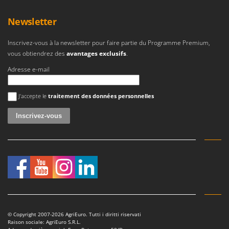
Troy-Bilt
Newsletter
U
Udor
Inscrivez-vous à la newsletter pour faire partie du Programme Premium,
Unger
vous obtiendrez des
avantages exclusifs
.
Adresse e-mail
V
Verdemax
Une erreur est survenue
Vesco
J'accepte le
traitement des données personnelles
Volpi
W
Waldner
Weber
WIDU
Wiper EcoRobot
Wolf Garten
© Copyright 2007-2026 AgriEuro. Tutti i diritti riservati
Wortex
Raison sociale: AgriEuro S.R.L.