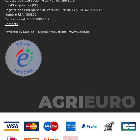
Adresse du siège social: Fraz. Petrognano 50/D
Worx
06049 – Spoleto – (PG)
Registre des entreprises de Pérouse – N° de TVA IT01629170547
Numéro REA: 150802
Y
Capital social: 5.000.000,00 €
Yard Force
Contacts
Powered by Kaleido | Digital Productions - www.kalei.do
Z
Zanon
Zephir
ZGrills
Zodiac
Zomax