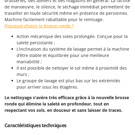
brasseries, des ateliers et des magasins en général. La facilité
Machines pour la transformation des fruits
Famur
de manoeuvre, le silence, le séchage immédiat permettent de
Machines sous vide
travailler en toute sécurité même en présence de personnes.
FARMER
Machine facilement rabattable pour le remisage.
Motobineuses
FBC
Pourquoi choisir la brosse ronde ?
Motoculteurs
Ferrari Group
Action mécanique des soies prolongée. Conçue pour la
Motofaucheuses
Ferroni
saleté persistante ;
Motopompes pour irrigation
L’inclinaison du système de lavage permet à la machine
Ferrua
d’être stable et équilibrée pour une meilleure
Moulins à céréales électriques
FIAC
maniabilité ;
Moulins à farine
FIEM
Il est possible de nettoyer le sol même à proximité des
murs ;
Fimar
N
Le groupe de lavage est plus bas sur les extrémités
Nettoyeurs et Balais à vapeur
FINI
pour arriver sous les étagères.
Nettoyeurs haute pression
Fiorentini
Le nettoyage s'avère très efficace grâce à la nouvelle brosse
Nettoyeurs tapis, moquettes et tapisseries
ronde qui élimine la saleté en profondeur, tout en
Fiskars
respectant vos sols, en douceur et sans laisser de traces.
Flymo
P
Peignes vibreurs et Secoueurs à olives
Fontana Forni
Caractéristiques techniques
Pelles rétros pour tracteur
Forest Master