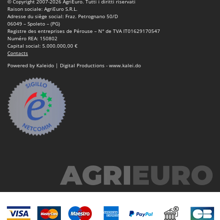
© Copyright 2007-2026 AgriEuro. Tutti i diritti riservati
Raison sociale: AgriEuro S.R.L.
Adresse du siège social: Fraz. Petrognano 50/D
06049 – Spoleto – (PG)
Registre des entreprises de Pérouse – N° de TVA IT01629170547
Numéro REA: 150802
Capital social: 5.000.000,00 €
Contacts
Powered by Kaleido | Digital Productions - www.kalei.do