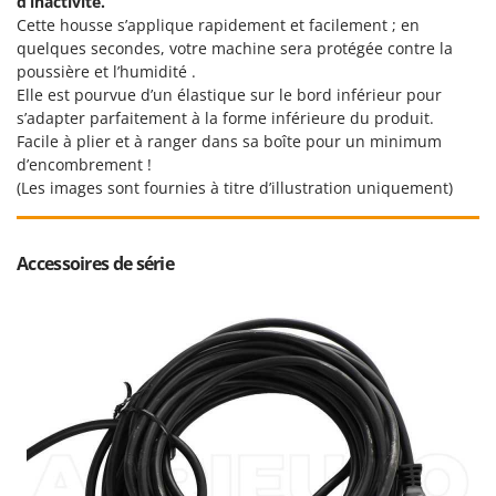
d’inactivité.
Seven Italy
Cette housse s’applique rapidement et facilement ; en
Shark
quelques secondes, votre machine sera protégée contre la
poussière et l’humidité .
Silky
Elle est pourvue d’un élastique sur le bord inférieur pour
Simatech
s’adapter parfaitement à la forme inférieure du produit.
Facile à plier et à ranger dans sa boîte pour un minimum
Sirman
d’encombrement !
Skil
(Les images sont fournies à titre d’illustration uniquement)
Smartwood
Smeg
Accessoires de série
Snapper
Solidur
Spice Electronics
Spiralmac
Spring Protezione
Spyro
Stanley