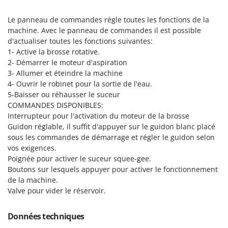
Master
Le panneau de commandes règle toutes les fonctions de la
Mastercook
machine. Avec le panneau de commandes il est possible
Masterpro
d'actualiser toutes les fonctions suivantes:
McCulloch
1- Active la brosse rotative.
2- Démarrer le moteur d'aspiration
MCH
3- Allumer et éteindre la machine
Michelin
4- Ouvrir le robinet pour la sortie de l'eau.
5-Baisser ou réhausser le suceur
Mille
COMMANDES DISPONIBLES:
Minox
Interrupteur pour l'activation du moteur de la brosse
Guidon réglable, il suffit d'appuyer sur le guidon blanc placé
Mockmill
sous les commandes de démarrage et régler le guidon selon
More than chef
vos exigences.
MOSA
Poignée pour activer le suceur squee-gee.
Boutons sur lesquels appuyer pour activer le fonctionnement
MOVA
de la machine.
Mowox
Valve pour vider le réservoir.
MTD
Données techniques