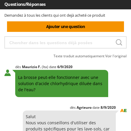
Poids net
45 Kg
Questions/Réponses
Puissance moteur d'aspiration (max)
300 W
Emballage
Sur palette
Demandez à tous les clients qui ont dejà acheté ce produit
Niveau sonore
72 dB(A)
Dimensions emballage(s) original cm (L x l x H)
101x57x80 cm
Ajouter une question
Poids emballage compris
62 Kg
Temps de montage
Prêt à l'emploi
Texte traduit automatiquement
Voir l'original
dès
Maurizio
F.
(Ita)
date
6/9/2020
La brosse peut-elle fonctionner avec une
solution d'acide chlorhydrique diluée dans
de l'eau?
dès
Agrieuro
date
8/9/2020
Salut
Nous vous conseillons d'utiliser des
produits spécifiques pour les lave-sols, car