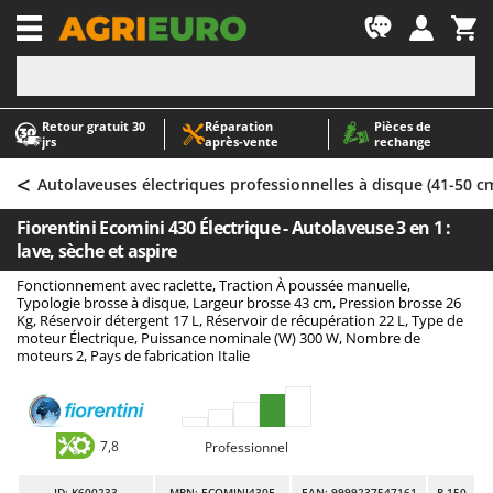
-1
Retour gratuit 30
Réparation
Pièces de
A
A
jrs
après‑vente
rechange
Abris de jardin
ABAC
<
Accessoires pour tracteurs tondeuses autoportés
AgriEuro Premium
Autolaveuses électriques professionnelles à disque (41-50 c
Aérateurs Scarificateurs pour gazon
AgriEuro TOP-LINE
Fiorentini Ecomini 430 Électrique - Autolaveuse 3 en 1 :
Arracheuses de pommes de terre pour tracteur
AGT
lave, sèche et aspire
Aspirateurs - Balais Électriques
Aima
Fonctionnement avec raclette, Traction À poussée manuelle,
Typologie brosse à disque, Largeur brosse 43 cm, Pression brosse 26
Aspirateurs à cendres
Airmec
Kg, Réservoir détergent 17 L, Réservoir de récupération 22 L, Type de
moteur Électrique, Puissance nominale (W) 300 W, Nombre de
Aspirateurs à feuilles sur roues
AL-KO
moteurs 2, Pays de fabrication Italie
Aspirateurs de piscine
ALA 2000
Aspirateurs Multifonctions
Alce
Atomiseurs agricoles pour tracteurs
Alpina
7,8
Professionnel
Atomiseurs pour traitements
Ama
ID
: K600233
MPN: ECOMINI430E
EAN: 9999237547161
R-150