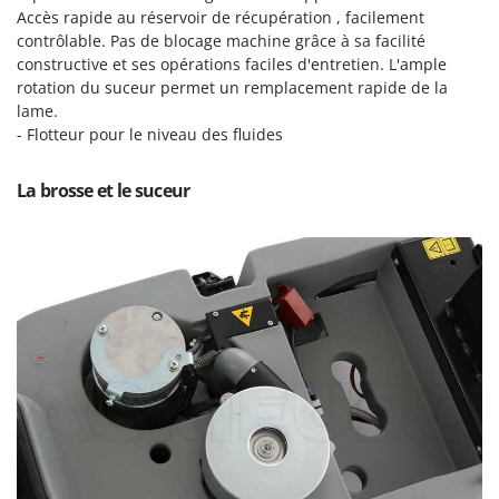
Pulvérisateurs
Accès rapide au réservoir de récupération , facilement
GRIFO
Pulvérisateurs portés
contrôlable. Pas de blocage machine grâce à sa facilité
GVS
constructive et ses opérations faciles d'entretien. L'ample
GYS
rotation du suceur permet un remplacement rapide de la
R
Rafraîchisseurs d'air par évaporation
lame.
H
- Flotteur pour le niveau des fluides
Rampes de chargement en aluminium
Hailo
Râpes à fromage électriques
Helvi
La brosse et le suceur
Râteaux pour tracteur
Henx
Remplisseuses
HiKOKI
Robots nettoyeurs de piscine
Honda
Robots Tondeuses
I
Rogneuses de souches
Idromatic
Rouleaux pour tracteur
Il-Tec
Imperia
S
Scies à os
Infaco
Scies à Ruban
Intec