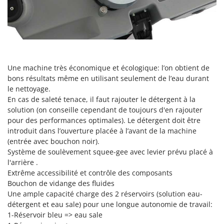
Scies alternatives à batterie
Intex
Scies de jardin télescopiques
Italyco
Sécateurs électriques à batterie
ITM
Sécateurs et Échenilloirs manuels
J
Sécateurs pneumatiques
JOLLY ITALIA
Une machine très économique et écologique: l’on obtient de
Semoirs et Épandeurs d'engrais
bons résultats même en utilisant seulement de l’eau durant
K
le nettoyage.
Socs pour tracteur
KAAZ
En cas de saleté tenace, il faut rajouter le détergent à la
Souffleurs aspirateurs pour Feuilles
solution (on conseille cependant de toujours d'en rajouter
Karcher
pour des performances optimales). Le détergent doit être
Soufreuses - Poudreuses à dos
Kasco
introduit dans l’ouverture placée à l’avant de la machine
Soufreuses - Poudreuses pour tracteur
Kemper
(entrée avec bouchon noir).
Système de soulèvement squee-gee avec levier prévu placé à
Keter
T
l'arrière .
Taille-haies
KitchenAid
Extrême accessibilité et contrôle des composants
Taille-haies à bras pour tracteur
Bouchon de vidange des fluides
Komo
Une ample capacité charge des 2 réservoirs (solution eau-
Tarières
détergent et eau sale) pour une longue autonomie de travail:
L
Tondeuses à Gazon
Laica
1-Réservoir bleu => eau sale