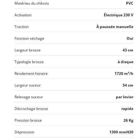
Troy-Bilt
Matériau du châssis
PVC
Activation
Électrique 230 V
U
Udor
Traction
À poussée manuelle
Unger
Fonction séchage
Oui
V
Verdemax
Largeur brosse
43 cm
Vesco
Typologie brosse
à disque
Volpi
Rendement horaire
1720 m²/h
W
Waldner
Largeur suceur
54 cm
Weber
Relevage suceur
par levier
WIDU
Décrochage brosse
rapide
Wiper EcoRobot
Pression brosse
26 Kg
Wolf Garten
Wortex
Dépression
1300 mmH20