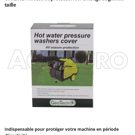
Resto Italia
taille
Ribimex
Ripartrak
Ritter
River Systems
Robomow
Rossofuoco
Rover Pompe
Royal Food
Ryobi
S
S.T.P.
Santos
Sbaraglia
Schnitzer
Indispensable pour protéger votre machine en période