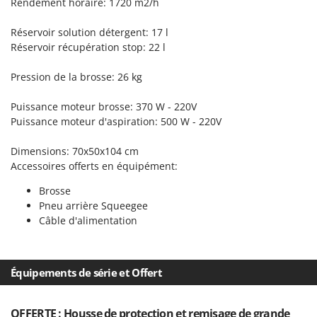
Rendement horaire: 1720 m2/h
Oriental Koshin
Outdoorchef
Réservoir solution détergent: 17 l
Réservoir récupération stop: 22 l
P
Palazzetti
Pression de la brosse: 26 kg
Palumbo Pavi
Puissance moteur brosse: 370 W - 220V
Partisani
Puissance moteur d'aspiration: 500 W - 220V
Paterlini
Dimensions: 70x50x104 cm
Philips
Accessoires offerts en équipément:
Pramac
Brosse
Prismafood
Pneu arrière Squeegee
Câble d'alimentation
R
R.G.V.
Rato
Équipements de série et Offert
Reber
Redback
OFFERTE : Housse de protection et remisage de grande