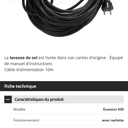
Stiga
Stocker
Sunseeker
T
Tecla
TecnoGen
Tellarini Pompe
La
laveuse de sol
est livrée dans son carton d'origine . Équipé
Telwin
de manuel d'instructions
Câble d'alimentation 10m
Tenco
Tineco
Fiche technique
Titania
Tornado
Caractéristiques du produit
Tre Spade
Modèle
Ecomini 430
Trev - Abrek - TecnoVIR
Fonctionnement
avec raclette
Trotec