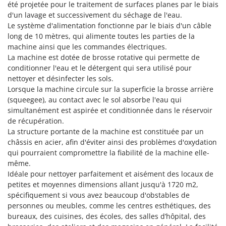
été projetée pour le traitement de surfaces planes par le biais
Groupes électrogènes
d'un lavage et successivement du séchage de l'eau.
E
Gyrobroyeurs à lame pour tracteur
EcoFlow
Le système d'alimentation fonctionne par le biais d'un câble
long de 10 mètres, qui alimente toutes les parties de la
Edilmark
H
machine ainsi que les commandes électriques.
Haches - Cognées et Hachettes
Effeuno
La machine est dotée de brosse rotative qui permette de
Hachoirs à viande
conditionner l'eau et le détergent qui sera utilisé pour
Einhell
nettoyer et désinfecter les sols.
Herses à Dents
Elegen
Lorsque la machine circule sur la superficie la brosse arrière
Herses Rotatives
Energy Gruppi
(squeegee), au contact avec le sol absorbe l'eau qui
simultanément est aspirée et conditionnée dans le réservoir
Enotecnica Pillan
L
de récupération.
Lames à neige
Eschenfelder
La structure portante de la machine est constituée par un
Lames niveleuses pour tracteur
châssis en acier, afin d'éviter ainsi des problèmes d'oxydation
EuroMech
qui pourraient compromettre la fiabilité de la machine elle-
Lave-vitres
Eurosystems
même.
Lieuses électriques pour vignes
Idéale pour nettoyer parfaitement et aisément des locaux de
F
petites et moyennes dimensions allant jusqu'à 1720 m2,
FAC
M
spécifiquement si vous avez beaucoup d'obstables de
Machines à pâtes
Fama Industrie
personnes ou meubles, comme les centres esthétiques, des
Machines de nettoyage pour panneaux photovoltaïques et surfaces vitrées
bureaux, des cuisines, des écoles, des salles d’hôpital, des
Famag