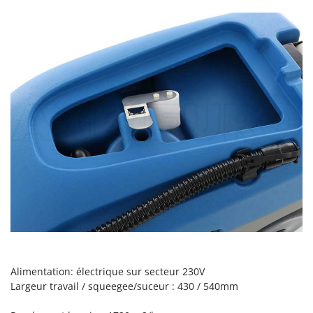
N
New O.M.R.A.
Nilfisk
Ninja
Novatec
Novital
NuAir
NuovaFac
O
Officine Savioli
Oliviero
Olix
OMA
Omas
Alimentation: électrique sur secteur 230V
Ompagrill
Largeur travail / squeegee/suceur : 430 / 540mm
Ooni