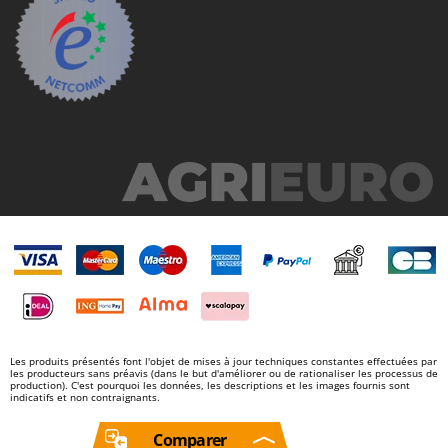
Tondeuses autoportées
Lampacrescia - MGM
Tondeuses débroussailleuses thermiques
Landxcape
Trancheuses
LAR Casalinghi
Trancheuses de sol
Lavor
Transpalettes
Linea VZ
Treuils de débardage
Lisam
Tronçonneuses
Lotusgrill
V
M
Vêtements de Sécurité
M.A.I.BO.
Vibroculteurs à tracteur
Macom
Macte Ovens
Makita
Les produits présentés font l'objet de mises à jour techniques constantes effectuées par
MAMMAMIA
les producteurs sans préavis (dans le but d'améliorer ou de rationaliser les processus de
production). C'est pourquoi les données, les descriptions et les images fournis sont
Marcato
indicatifs et non contraignants.
Marina Systems
Comparer