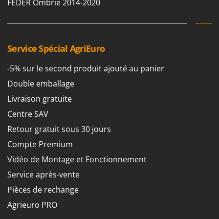
FEDER Ombrie 2014-2020
Machines pour la transformation des fruits
Famur
Machines sous vide
FARMER
Motobineuses
FBC
Motoculteurs
Service Spécial AgriEuro
Ferrari Group
Motofaucheuses
Ferroni
-5% sur le second produit ajouté au panier
Motopompes pour irrigation
Ferrua
Double emballage
Moulins à céréales électriques
FIAC
Livraison gratuite
Moulins à farine
FIEM
Centre SAV
Fimar
N
Retour gratuit sous 30 jours
Nettoyeurs et Balais à vapeur
FINI
Compte Premium
Nettoyeurs haute pression
Fiorentini
Vidéo de Montage et Fonctionnement
Nettoyeurs tapis, moquettes et tapisseries
Fiskars
Service après-vente
Flymo
P
Pièces de rechange
Peignes vibreurs et Secoueurs à olives
Fontana Forni
Agrieuro PRO
Pelles rétros pour tracteur
Forest Master