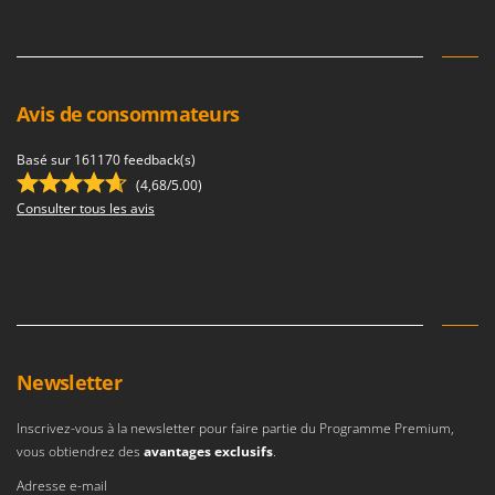
Pulvérisateurs
GRIFO
Pulvérisateurs portés
GVS
GYS
R
Rafraîchisseurs d'air par évaporation
Avis de consommateurs
H
Rampes de chargement en aluminium
Hailo
Basé sur 161170 feedback(s)
Râpes à fromage électriques
Helvi
(4,68/5.00)
Râteaux pour tracteur
Consulter tous les avis
Henx
Remplisseuses
HiKOKI
Robots nettoyeurs de piscine
Honda
Robots Tondeuses
I
Rogneuses de souches
Idromatic
Rouleaux pour tracteur
Il-Tec
Newsletter
Imperia
S
Inscrivez-vous à la newsletter pour faire partie du Programme Premium,
Scies à os
Infaco
vous obtiendrez des
avantages exclusifs
.
Scies à Ruban
Intec
Adresse e-mail