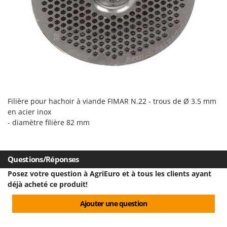
Désherbeurs thermiques et mécaniques
Bosch
Déshumidificateurs
Brumi
Draineuses
BullMach
E
C
Échelles en aluminium
C.EL.ME.
Effaroucheurs d'oiseaux
Calory Forni
Effeuilleuses pour olives
Campagnola
Filière pour hachoir à viande FIMAR N.22 - trous de Ø 3.5 mm
Égreneuses à maïs
en acier inox
Campingaz
- diamètre filière 82 mm
Électropompes pour la maison et le jardin
Castelgarden
Éleveuses artificielles pour poussins
Castellari
Enfouisseurs de pierres
Questions/Réponses
Ceccato Olindo
Enrouleurs de filets pour olives
Posez votre question à AgriEuro et à tous les clients ayant
Char-Broil
déjà acheté ce produit!
Épareuses pour tracteur
Classe
Épépineuses
Ajouter une question
Clementi
Équipements de protection des voies respiratoires
Cofra