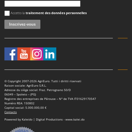
Scies alternatives à batterie
Intex
Scies de jardin télescopiques
Une erreur est survenue
Italyco
Accetto la
traitement des données personnelles
Sécateurs électriques à batterie
ITM
Sécateurs et Échenilloirs manuels
J
Sécateurs pneumatiques
JOLLY ITALIA
Semoirs et Épandeurs d'engrais
K
Socs pour tracteur
KAAZ
Souffleurs aspirateurs pour Feuilles
Karcher
Soufreuses - Poudreuses à dos
Kasco
Soufreuses - Poudreuses pour tracteur
© Copyright 2007-2026 AgriEuro. Tutti i diritti riservati
Kemper
Raison sociale: AgriEuro S.R.L.
Adresse du siège social: Fraz. Petrognano 50/D
Keter
T
06049 – Spoleto – (PG)
Taille-haies
Registre des entreprises de Pérouse – N° de TVA IT01629170547
KitchenAid
Numéro REA: 150802
Taille-haies à bras pour tracteur
Capital social: 5.000.000,00 €
Komo
Contacts
Tarières
Powered by Kaleido | Digital Productions - www.kalei.do
L
Tondeuses à Gazon
Laica