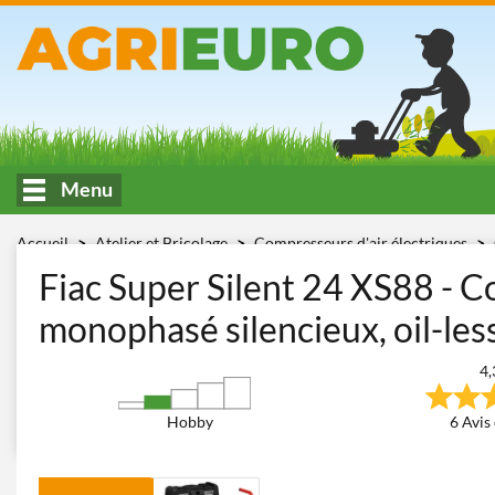
Menu
Accueil
Atelier et Bricolage
Compresseurs d'air électriques
XS88
Fiac Super Silent 24 XS88 - C
monophasé silencieux, oil-les
4,
Hobby
6 Avis 