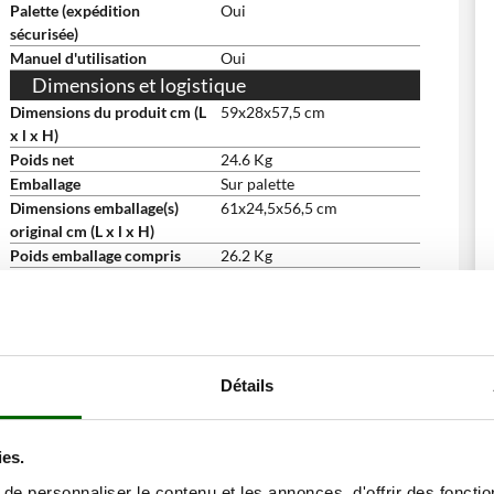
Palette (expédition
Oui
sécurisée)
Manuel d'utilisation
Oui
Dimensions et logistique
Dimensions du produit cm (L
59x28x57,5 cm
x l x H)
Poids net
24.6 Kg
Emballage
Sur palette
Dimensions emballage(s)
61x24,5x56,5 cm
original cm (L x l x H)
Poids emballage compris
26.2 Kg
Temps de montage
5 minutes
Détails
ies.
ents ont consulté également ces articles:
e personnaliser le contenu et les annonces, d'offrir des fonctio