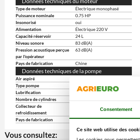
Données techniques du moteur
Type de moteur
Électrique monophasé
Puissance nominale
0.75 HP
Insonorisé
oui
Alimentation
Électrique 220 V
Capacité réservoir
24 L
Niveau sonore
83 dB(A)
Pression acoustique perçue
63 dB(A)
par l'opérateur
Pays de fabrication
Chine
Données techniques de la pompe
Air aspiré
140 l/min
Type pompe
mono-étagé
Lubrification
sans huile / à sec
Nombre de cylindres
1
Collecteur de
non
Consentement
refroidissement
Pays de fabrication
Chine
Ce site web utilise des cook
Vous consultez:
Nos cli
Les cookies nous permettent d