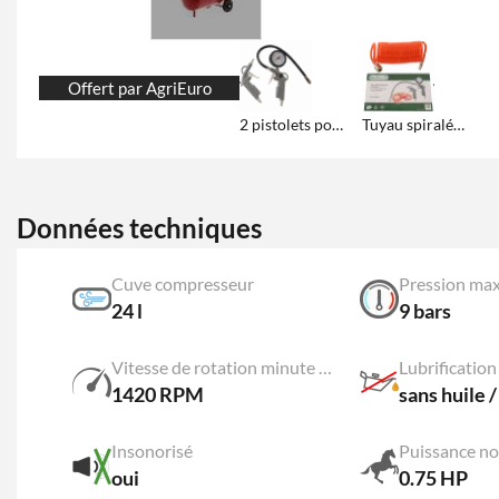
Offert par AgriEuro
2 pistolets pour compresseur
Tuyau spiralé 5 mètres
Données techniques
Cuve compresseur
Pression m
24 l
9 bars
Vitesse de rotation minute tête de compression
Lubrification
1420 RPM
sans huile /
Insonorisé
Puissance n
oui
0.75 HP