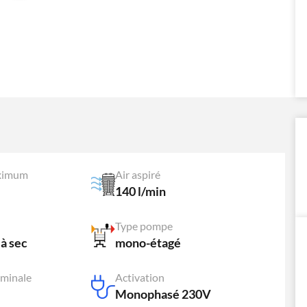
aximum
Air aspiré
140 l/min
Type pompe
 à sec
mono-étagé
ominale
Activation
Monophasé 230V