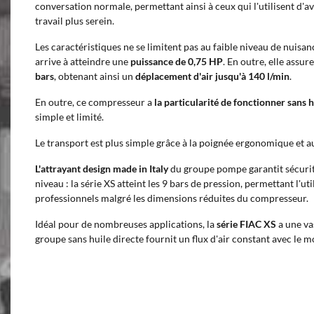
conversation normale, permettant ainsi à ceux qui l'utilisent d'a
travail plus serein.
Les caractéristiques ne se limitent pas au faible niveau de nuisa
arrive à atteindre une
puissance de 0,75 HP
. En outre, elle assu
bars
, obtenant ainsi un
déplacement d'air jusqu'à 140 l/min
.
En outre, ce compresseur a
la particularité de fonctionner sans h
simple et limité.
Le transport est plus simple grâce à la poignée ergonomique et a
L'attrayant design made in Italy
du groupe pompe garantit sécurit
niveau : la série XS atteint les 9 bars de pression, permettant l'ut
professionnels malgré les dimensions réduites du compresseur.
Idéal pour de nombreuses applications, la
série FIAC XS
a une va
groupe sans huile directe fournit un flux d'air constant avec le m