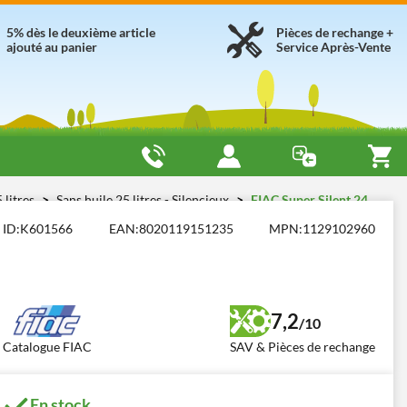
5% dès le deuxième article
Pièces de rechange +
ajouté au panier
Service Après-Vente
 litres
Sans huile 25 litres - Silencieux
FIAC Super Silent 24
ID:
K601566
EAN:
8020119151235
MPN:
1129102960
7,2
/10
Catalogue FIAC
SAV & Pièces de rechange
En stock