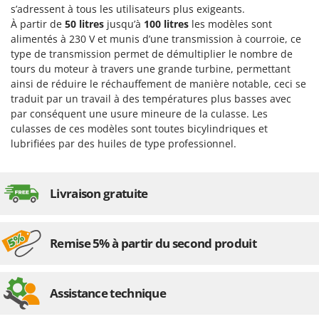
Machines pour la transformation des fruits
s’adressent à tous les utilisateurs plus exigeants.
Famur
À partir de
50 litres
jusqu’à
100 litres
les modèles sont
Machines sous vide
FARMER
alimentés à 230 V et munis d’une transmission à courroie, ce
Motobineuses
FBC
type de transmission permet de démultiplier le nombre de
Motoculteurs
tours du moteur à travers une grande turbine, permettant
Ferrari Group
ainsi de réduire le réchauffement de manière notable, ceci se
Motofaucheuses
Ferroni
traduit par un travail à des températures plus basses avec
Motopompes pour irrigation
par conséquent une usure mineure de la culasse. Les
Ferrua
culasses de ces modèles sont toutes bicylindriques et
Moulins à céréales électriques
FIAC
lubrifiées par des huiles de type professionnel.
Moulins à farine
FIEM
Fimar
N
Livraison gratuite
Nettoyeurs et Balais à vapeur
FINI
Nettoyeurs haute pression
Fiorentini
Nettoyeurs tapis, moquettes et tapisseries
Remise 5% à partir du second produit
Fiskars
Flymo
P
Peignes vibreurs et Secoueurs à olives
Fontana Forni
Assistance technique
Pelles rétros pour tracteur
Forest Master