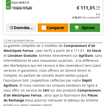
Disponibilité:
3
Comet
F
€ 111,01
Livraison gratuite
TVA
13 août - 17 août
Fendeuses à bois
Inclus
Cresco
R-6
Filets pour la Récolte des olives
€ 92,51
Hors taxes (HT)
Cruccolini
Filtres pour vin et huile
CTEK
Données techniques
Comparer
Ajouter
Floconneuses
D
Fouloirs - Égrappoirs
Dal Degan
1-2
de 2 produits Ferrua
Fourches pour tracteur
La gamme complète de 2 modèles de
Compresseurs d'air
DCG
électriques Ferrua
, avec tarifs à partir de € 111.01 ,
En Stock
Fours d'extérieur - intérieur pour pizza et cuisine
Deca
et
Livraison Gratuite
. Achetez directement sur
AgriEuro
, sans
Fours électriques
DeWalt
intermédiaires et sans mauvaises surprises : à la différence
des Marketplace qui ont recours à des revendeurs tiers (sans
Fraises à neige
Di Martino
services ni garanties), nous offrons un Service Direct et
Fraises rotatives pour tracteur
Diavola Pro
Complet, en partant de conseils Avant-ventes jusqu’à
l’assistance SAV. L’expédition s’effectue par notre
Dépôt
Friteuses sans huile
Diesse
AgriEuro
. Et nous sommes les uniques vendeurs en ligne à
Docma
vous offrir un service de
SAV
sur des produits
Compresseurs
G
Générateurs d'air chaud
d'air électriques Ferrua
, ainsi que la fourniture des
Pièces
Dominion
de Rechange
(Vous pourrez retrouver le tableau du schéma
Godets à terre basculants pour tracteur
Dreame
éclaté sur votre compte client).