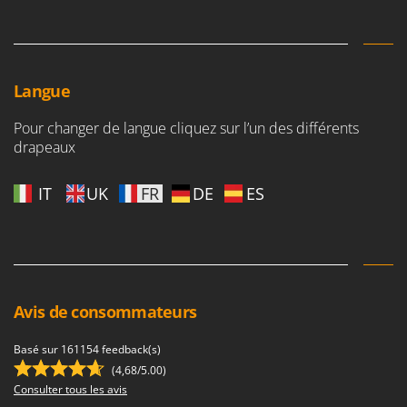
Tondeuses autoportées
Lampacrescia - MGM
Tondeuses débroussailleuses thermiques
Landxcape
Trancheuses
LAR Casalinghi
Trancheuses de sol
Langue
Lavor
Transpalettes
Linea VZ
Pour changer de langue cliquez sur l’un des différents
Treuils de débardage
Lisam
drapeaux
Tronçonneuses
Lotusgrill
IT
UK
FR
DE
ES
V
M
Vêtements de Sécurité
M.A.I.BO.
Vibroculteurs à tracteur
Macom
Macte Ovens
Makita
Avis de consommateurs
MAMMAMIA
Basé sur 161154 feedback(s)
Marcato
(4,68/5.00)
Marina Systems
Consulter tous les avis