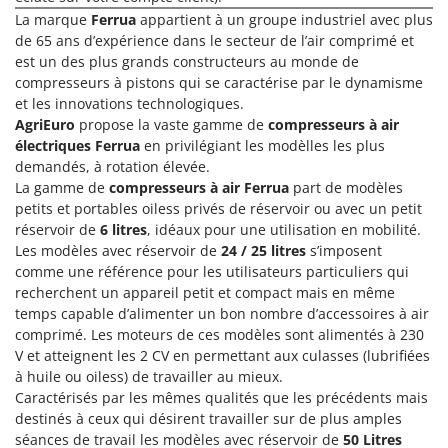
Groupes électrogènes
La marque
Ferrua
appartient à un groupe industriel avec plus
E
Gyrobroyeurs à lame pour tracteur
de 65 ans d’expérience dans le secteur de l’air comprimé et
EcoFlow
est un des plus grands constructeurs au monde de
Edilmark
compresseurs à pistons qui se caractérise par le dynamisme
H
Haches - Cognées et Hachettes
et les innovations technologiques.
Effeuno
AgriEuro
propose la vaste gamme de
compresseurs à air
Hachoirs à viande
Einhell
électriques Ferrua
en privilégiant les modèlles les plus
Herses à Dents
Elegen
demandés, à rotation élevée.
La gamme de
compresseurs à air Ferrua
part de modèles
Herses Rotatives
Energy Gruppi
petits et portables oiless privés de réservoir ou avec un petit
Enotecnica Pillan
réservoir de
6 litres
, idéaux pour une utilisation en mobilité.
L
Lames à neige
Les modèles avec réservoir de
24 / 25 litres
s’imposent
Eschenfelder
comme une référence pour les utilisateurs particuliers qui
Lames niveleuses pour tracteur
EuroMech
recherchent un appareil petit et compact mais en même
Lave-vitres
temps capable d’alimenter un bon nombre d’accessoires à air
Eurosystems
comprimé. Les moteurs de ces modèles sont alimentés à 230
Lieuses électriques pour vignes
V et atteignent les 2 CV en permettant aux culasses (lubrifiées
F
FAC
à huile ou oiless) de travailler au mieux.
M
Machines à pâtes
Caractérisés par les mêmes qualités que les précédents mais
Fama Industrie
destinés à ceux qui désirent travailler sur de plus amples
Machines de nettoyage pour panneaux photovoltaïques et surfaces vitrées
Famag
séances de travail les modèles avec réservoir de
50 Litres