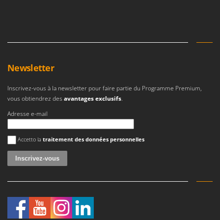
Master
Mastercook
Masterpro
McCulloch
MCH
Newsletter
Michelin
Inscrivez-vous à la newsletter pour faire partie du Programme Premium,
Mille
vous obtiendrez des
avantages exclusifs
.
Minox
Adresse e-mail
Mockmill
Une erreur est survenue
More than chef
Accetto la
traitement des données personnelles
MOSA
MOVA
Mowox
MTD