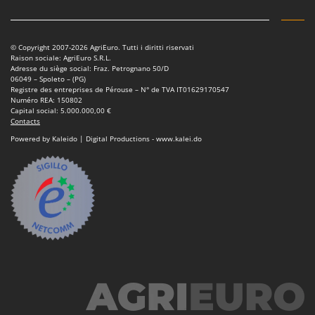
N
New O.M.R.A.
Nilfisk
© Copyright 2007-2026 AgriEuro. Tutti i diritti riservati
Ninja
Raison sociale: AgriEuro S.R.L.
Adresse du siège social: Fraz. Petrognano 50/D
Novatec
06049 – Spoleto – (PG)
Registre des entreprises de Pérouse – N° de TVA IT01629170547
Novital
Numéro REA: 150802
Capital social: 5.000.000,00 €
NuAir
Contacts
NuovaFac
Powered by Kaleido | Digital Productions - www.kalei.do
O
Officine Savioli
Oliviero
Olix
OMA
Omas
Ompagrill
Ooni