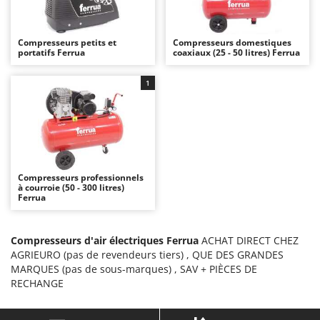
Autolaveuses
Ambrogio Robot
Autres produits
Annovi Reverberi
Compresseurs petits et
Compresseurs domestiques
portatifs Ferrua
ANTHBOT
coaxiaux (25 - 50 litres) Ferrua
B
Balayeuses
Archman
1
Bancs de scie pour le bois - Scies à bûches
Arco
Barbecues
Ardes
Bennes pour tracteur
Argo
Brosses pour sols extérieurs
Ariete
Compresseurs professionnels
Brouettes à moteur
Artus
à courroie (50 - 300 litres)
Ferrua
Broyeurs à axe horizontal pour tracteur
Attila
Broyeurs de branches et végétaux
Ausonia
Compresseurs d'air électriques Ferrua
ACHAT DIRECT CHEZ
Butteurs pour tracteur
Awelco
AGRIEURO (pas de revendeurs tiers) , QUE DES GRANDES
MARQUES (pas de sous-marques) , SAV + PIÈCES DE
C
B
RECHANGE
Chargeurs de batterie - Démarreurs
Baesso
Charrues pour tracteur
Bahco