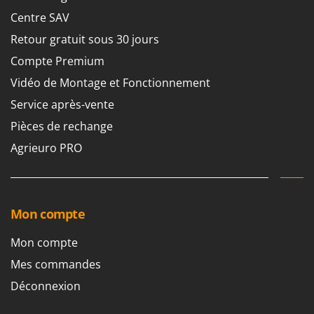
Scies alternatives à batterie
Intex
Centre SAV
Scies de jardin télescopiques
Italyco
Retour gratuit sous 30 jours
Sécateurs électriques à batterie
ITM
Compte Premium
Sécateurs et Échenilloirs manuels
Vidéo de Montage et Fonctionnement
J
Sécateurs pneumatiques
JOLLY ITALIA
Service après-vente
Semoirs et Épandeurs d'engrais
K
Pièces de rechange
Socs pour tracteur
KAAZ
Agrieuro PRO
Souffleurs aspirateurs pour Feuilles
Karcher
Soufreuses - Poudreuses à dos
Kasco
Soufreuses - Poudreuses pour tracteur
Kemper
Mon compte
Keter
T
Taille-haies
KitchenAid
Mon compte
Taille-haies à bras pour tracteur
Komo
Mes commandes
Tarières
Déconnexion
L
Tondeuses à Gazon
Laica