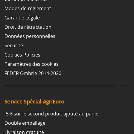
Pulvérisateurs
GRIFO
Modes de règlement
Pulvérisateurs portés
GVS
Garantie Légale
GYS
R
Droit de rétractation
Rafraîchisseurs d'air par évaporation
Données personnelles
H
Rampes de chargement en aluminium
Hailo
Sécurité
Râpes à fromage électriques
Helvi
Cookies Policies
Râteaux pour tracteur
Henx
Paramètres des cookies
Remplisseuses
HiKOKI
FEDER Ombrie 2014-2020
Robots nettoyeurs de piscine
Honda
Robots Tondeuses
I
Rogneuses de souches
Idromatic
Rouleaux pour tracteur
Service Spécial AgriEuro
Il-Tec
Imperia
S
-5% sur le second produit ajouté au panier
Scies à os
Infaco
Double emballage
Scies à Ruban
Intec
Livraison gratuite