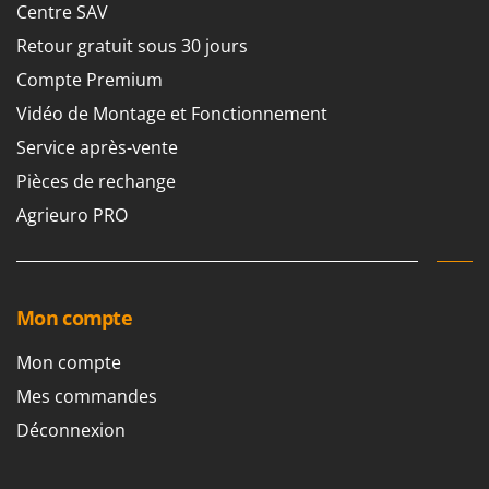
Machines pour la transformation des fruits
Centre SAV
Famur
Machines sous vide
Retour gratuit sous 30 jours
FARMER
Motobineuses
Compte Premium
FBC
Motoculteurs
Vidéo de Montage et Fonctionnement
Ferrari Group
Motofaucheuses
Service après-vente
Ferroni
Motopompes pour irrigation
Pièces de rechange
Ferrua
Moulins à céréales électriques
FIAC
Agrieuro PRO
Moulins à farine
FIEM
Fimar
N
Nettoyeurs et Balais à vapeur
FINI
Mon compte
Nettoyeurs haute pression
Fiorentini
Mon compte
Nettoyeurs tapis, moquettes et tapisseries
Fiskars
Mes commandes
Flymo
P
Déconnexion
Peignes vibreurs et Secoueurs à olives
Fontana Forni
Pelles rétros pour tracteur
Forest Master