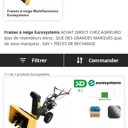
Autolaveuses
Ambrogio Robot
Fraises à neige Multifonctions
Autres produits
Annovi Reverberi
Eurosystems
ANTHBOT
B
Balayeuses
Archman
Fraises à neige Eurosystems
ACHAT DIRECT CHEZ AGRIEURO
(pas de revendeurs tiers) , QUE DES GRANDES MARQUES (pas
Bancs de scie pour le bois - Scies à bûches
Arco
de sous-marques) , SAV + PIÈCES DE RECHANGE
Barbecues
Ardes
Bennes pour tracteur
Argo
Filtrer
Commander
Brosses pour sols extérieurs
Ariete
Brouettes à moteur
Artus
1-1
de 1 produits Eurosystems
Broyeurs à axe horizontal pour tracteur
Attila
Broyeurs de branches et végétaux
Ausonia
8,1
Butteurs pour tracteur
Awelco
Semi-Pro
C
B
Chargeurs de batterie - Démarreurs
Baesso
Charrues pour tracteur
Bahco