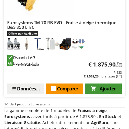
Chaudrons électriques pour polenta
Barbieri
Cisailles à gazon à batterie
Batavia
Cisailles taille-haies manuelles
Benassi
Eurosystems TM 70 RB EVO - Fraise à neige thermique -
B&S 850 E I/C
Climatiseurs
Beper
Offert par AgriEuro
Compresseurs d'air électriques
Berkel
Compresseurs pour la récolte des olives et la taille
Bernardi
Coupe-bordures - Trimmers
Bertolini Pumps
Disponibilité:
7
€ 1.875,90
Livraison gratuite
TVA
Coupe-branches
Besser Vacuum
13 août - 17 août
Inclus
Couveuses à œufs
R-133
Bestway
€ 1.563,25
Hors taxes (HT)
Cultivateurs Tiller à ressorts - Extirpateurs
Beta tools
Données techniques
Comparer
Ajouter
Bissell
D
Débroussailleuses
Black & Decker
1-1
de 1 produits Eurosystems
Décompacteurs agricoles
BlackStone
La gamme complète de 1 modèles de
Fraises à neige
Découpeurs plasma
Eurosystems
, avec tarifs à partir de € 1,875.90 ,
En Stock
et
Blue Bird
Livraison Gratuite
. Achetez directement sur
AgriEuro
, sans
Déplaqueuses de gazon
Bomet
intermédiaires et sans mauvaises surprises : à la différence