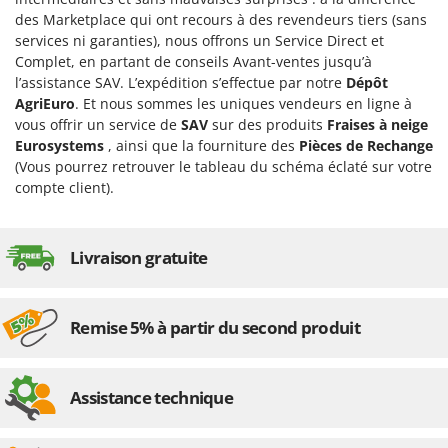
Désherbeurs thermiques et mécaniques
Bosch
des Marketplace qui ont recours à des revendeurs tiers (sans
services ni garanties), nous offrons un Service Direct et
Déshumidificateurs
Brumi
Complet, en partant de conseils Avant-ventes jusqu’à
Draineuses
BullMach
l’assistance SAV. L’expédition s’effectue par notre
Dépôt
AgriEuro
. Et nous sommes les uniques vendeurs en ligne à
E
C
vous offrir un service de
SAV
sur des produits
Fraises à neige
Échelles en aluminium
C.EL.ME.
Eurosystems
, ainsi que la fourniture des
Pièces de Rechange
Effaroucheurs d'oiseaux
Calory Forni
(Vous pourrez retrouver le tableau du schéma éclaté sur votre
compte client).
Effeuilleuses pour olives
Campagnola
Égreneuses à maïs
Campingaz
Électropompes pour la maison et le jardin
Castelgarden
Livraison gratuite
Éleveuses artificielles pour poussins
Castellari
Enfouisseurs de pierres
Ceccato Olindo
Remise 5% à partir du second produit
Enrouleurs de filets pour olives
Char-Broil
Épareuses pour tracteur
Classe
Assistance technique
Épépineuses
Clementi
Équipements de protection des voies respiratoires
Cofra