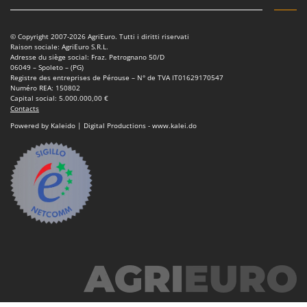
Scies alternatives à batterie
Intex
Scies de jardin télescopiques
Italyco
© Copyright 2007-2026 AgriEuro. Tutti i diritti riservati
Sécateurs électriques à batterie
Raison sociale: AgriEuro S.R.L.
ITM
Adresse du siège social: Fraz. Petrognano 50/D
Sécateurs et Échenilloirs manuels
06049 – Spoleto – (PG)
Registre des entreprises de Pérouse – N° de TVA IT01629170547
J
Sécateurs pneumatiques
Numéro REA: 150802
JOLLY ITALIA
Capital social: 5.000.000,00 €
Semoirs et Épandeurs d'engrais
Contacts
K
Socs pour tracteur
Powered by Kaleido | Digital Productions - www.kalei.do
KAAZ
Souffleurs aspirateurs pour Feuilles
Karcher
Soufreuses - Poudreuses à dos
Kasco
Soufreuses - Poudreuses pour tracteur
Kemper
Keter
T
Taille-haies
KitchenAid
Taille-haies à bras pour tracteur
Komo
Tarières
L
Tondeuses à Gazon
Laica