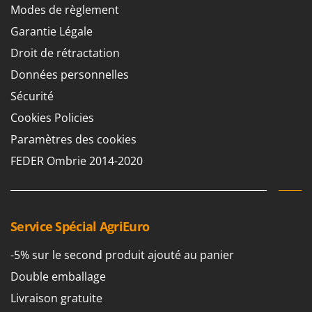
Groupes électrogènes
Modes de règlement
E
Gyrobroyeurs à lame pour tracteur
Garantie Légale
EcoFlow
Droit de rétractation
Edilmark
H
Haches - Cognées et Hachettes
Effeuno
Données personnelles
Hachoirs à viande
Einhell
Sécurité
Herses à Dents
Elegen
Cookies Policies
Herses Rotatives
Energy Gruppi
Paramètres des cookies
Enotecnica Pillan
FEDER Ombrie 2014-2020
L
Lames à neige
Eschenfelder
Lames niveleuses pour tracteur
EuroMech
Lave-vitres
Eurosystems
Service Spécial AgriEuro
Lieuses électriques pour vignes
F
-5% sur le second produit ajouté au panier
FAC
M
Machines à pâtes
Double emballage
Fama Industrie
Machines de nettoyage pour panneaux photovoltaïques et surfaces vitrées
Livraison gratuite
Famag