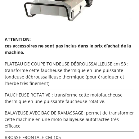
Tondeuses autoportées
Lampacrescia - MGM
Tondeuses débroussailleuses thermiques
Landxcape
Trancheuses
LAR Casalinghi
Trancheuses de sol
Lavor
Transpalettes
ATTENTION:
Linea VZ
ces accessoires ne sont pas inclus dans le prix d’achat de la
Treuils de débardage
Lisam
machine.
Tronçonneuses
Lotusgrill
PLATEAU DE COUPE TONDEUSE DÉBROUSSAILLEUSE cm 53 :
transforme cette faucheuse thermique en une puissante
V
M
Vêtements de Sécurité
tondeuse débroussailleuse thermique (pour éradiquer et
M.A.I.BO.
l’herbe très finement)
Vibroculteurs à tracteur
Macom
FAUCHEUSE ROTATIVE : transforme cette motofaucheuse
Macte Ovens
thermique en une puissante faucheuse rotative.
Makita
BALAYEUSE AVEC BAC DE RAMASSAGE: permet de transformer
MAMMAMIA
cette machine en une moto-balayeuse autotractée très
Marcato
efficace
Marina Systems
BROSSE FRONTALE CM 105