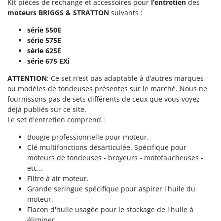
Kit pièces de rechange et accessoires pour
l’entretien
des
Worx
moteurs BRIGGS & STRATTON
suivants :
Y
série
550E
Yard Force
série
575E
série
625E
Z
Zanon
série
675 EXi
Zephir
ATTENTION
: Ce set n’est pas adaptable à d’autres marques
ou modèles de tondeuses présentes sur le marché. Nous ne
ZGrills
fournissons pas de sets différents de ceux que vous voyez
Zodiac
déjà publiés sur ce site.
Zomax
Le set d'entretien comprend :
Bougie professionnelle pour moteur.
Clé multifonctions désarticulée. Spécifique pour
moteurs de tondeuses - broyeurs - motofaucheuses -
etc...
Filtre à air moteur.
Grande seringue spécifique pour aspirer l'huile du
moteur.
Flacon d'huile usagée pour le stockage de l'huile à
éliminer.