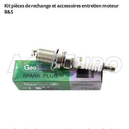
Troy-Bilt
Kit pièces de rechange et accessoires entretien moteur
B&S
U
Udor
Unger
V
Verdemax
Vesco
Volpi
W
Waldner
Weber
WIDU
Wiper EcoRobot
Wolf Garten
Wortex