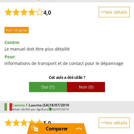
4,0
Voir détails
Robustesse
Voir l'original
Prestations
Facilité d'utilisation
Contre:
Qualité / Prix
Le manuel doit être plus détaillé
Pour:
Facilité de montage
Informations de transport et de contact pour le dépannage
Emballage
Cet avis a été utile ?
Oui
(1)
Non
(0)
Comito F.
Laurito (SA)
18/07/2019
Achat vérifié par AgriEuro
02/07/2019
5,0
Voir détails
Comparer
Robustesse