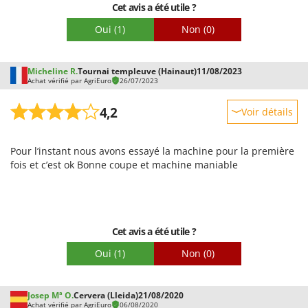
Cet avis a été utile ?
Oui
(1)
Non
(0)
Micheline R.
Tournai templeuve (Hainaut)
11/08/2023
Achat vérifié par AgriEuro
26/07/2023
4,2
Voir détails
Robustesse
Pour l’instant nous avons essayé la machine pour la première
Prestations
fois et c’est ok Bonne coupe et machine maniable
Facilité d'utilisation
Qualité / Prix
Facilité de montage
Cet avis a été utile ?
Emballage
Oui
(1)
Non
(0)
Josep Mª O.
Cervera (Lleida)
21/08/2020
Achat vérifié par AgriEuro
06/08/2020