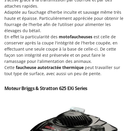
Machines pour la transformation des fruits
Famur
attaches rapides.
Machines sous vide
Adaptée au fauchage d’herbe inculte et sauvage même très
FARMER
haute et épaisse. Particulièrement appréciée pour obtenir le
Motobineuses
FBC
fourrage de l’herbe afin de l’utiliser pour alimenter les
Motoculteurs
élevages du bétail.
Ferrari Group
En effet la particularité des
motofaucheuses
est celle de
Motofaucheuses
Ferroni
conserver après la coupe l'intégrité de l'herbe coupée, en
Motopompes pour irrigation
Ferrua
effectuant une seule coupe à la base de celle-ci. De cette
Moulins à céréales électriques
façon son intégrité est préservée et on peut faire le
FIAC
ramassage pour l'alimentation des animaux.
Moulins à farine
FIEM
Cette
faucheuse autotractée thermique
peut travailler sur
tout type de surface, avec aussi un peu de pente.
Fimar
N
Nettoyeurs et Balais à vapeur
FINI
Moteur Briggs & Stratton 625 EXi Series
Nettoyeurs haute pression
Fiorentini
Nettoyeurs tapis, moquettes et tapisseries
Fiskars
Flymo
P
Peignes vibreurs et Secoueurs à olives
Fontana Forni
Pelles rétros pour tracteur
Forest Master