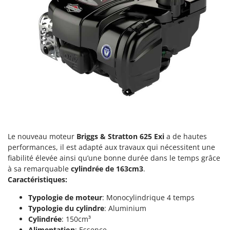
Perches Élagueuses
Francini
Pétrins à Spirale
G
Piscines
G3 Ferrari
Planteuses de pommes de terre pour tracteur
Gardena
Plateaux de coupe pour tracteur
Garofalo
Plumeuses
GeoTech
Pompes d'irrigation à tracteur
GeoTech Pro
Pompes de transfert
Gierre
Pompes immergées électriques
Ginko - MGM
Le nouveau moteur
Briggs & Stratton 625 Exi
a de hautes
Postes à souder
Gipeco
performances, il est adapté aux travaux qui nécessitent une
Poussoirs à saucisse
fiabilité élevée ainsi qu’une bonne durée dans le temps grâce
Girmi
à sa remarquable
cylindrée de 163cm3
.
Power Stations - Batteries - Centrales électriques portables
GRAEF
Caractéristiques:
Presses à pellets
Gre
Typologie de moteur
: Monocylindrique 4 temps
Pressoirs à fruits
GreenBay
Typologie du
cylindre
: Aluminium
Pressoirs à Raisin
Cylindrée
: 150cm³
Greenworks
Alimentation
: Essence