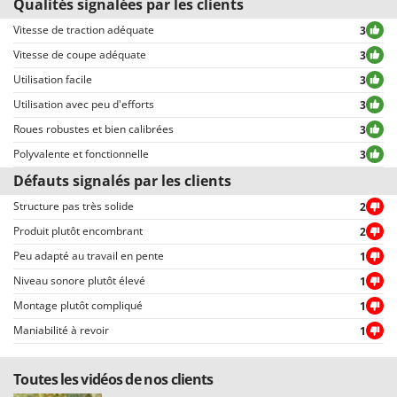
Qualités signalées par les clients
Tous les commentaires, tant positifs que négatifs, sont publiés sans
exclusion ou censure, à l’exception de textes qui contiennent des
Vitesse de traction adéquate
3
expressions ou mots inappropriés, ou qui ne respectent pas le traitement
Vitesse de coupe adéquate
3
des données personnelles.
Utilisation facile
3
Tous les commentaires, qu’ils soient positifs ou négatifs, peuvent être
consultés rapidement par nos visiteurs, grâce également aux filtres qui
Utilisation avec peu d'efforts
3
permettent une sélection rapide, comme par exemple celui permettant de
Roues robustes et bien calibrées
3
choisir entre avis positifs et négatifs.
Polyvalente et fonctionnelle
3
Défauts signalés par les clients
Structure pas très solide
2
Produit plutôt encombrant
2
Peu adapté au travail en pente
1
Niveau sonore plutôt élevé
1
Montage plutôt compliqué
1
Maniabilité à revoir
1
Toutes les vidéos de nos clients