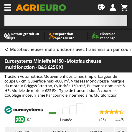
-1
Retour gratuit 30
Réparation
Pièces de
A
A
jrs
après‑vente
rechange
Abris de jardin
ABAC
<
Accessoires pour tracteurs tondeuses autoportés
AgriEuro Premium
Motofaucheuses multifonctions avec transmission par courr
Aérateurs Scarificateurs pour gazon
AgriEuro TOP-LINE
Eurosystems Minieffe M150 - Motofaucheuse
Arracheuses de pommes de terre pour tracteur
AGT
multifonction - B&S 625 EXi
Aspirateurs - Balais Électriques
Aima
Traction Automotrice, Mouvement des lames Simple, Largeur de
coupe 87 cm, Superficie max 4000 m², Vitesses Monovitesse, Marque
Aspirateurs à cendres
Airmec
du moteur Briggs&Stratton, Cylindrée 150 cm³, Puissance nominale 5
HP, Modèle de moteur 625 EXi, Type de transmission À courroie,
Aspirateurs à feuilles sur roues
AL-KO
Couplage moteur/lame Par courroie intermédiaire, Multifonction
Aspirateurs de piscine
ALA 2000
Aspirateurs Multifonctions
Alce
Atomiseurs agricoles pour tracteurs
Alpina
8,1
Limitée
(26)
4,4/5
Atomiseurs pour traitements
Ama
ID
: K602463
MPN: n/a
EAN: n/a
R-50