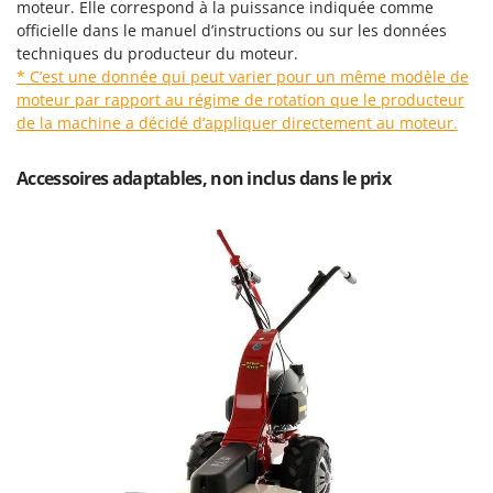
Scies alternatives à batterie
moteur. Elle correspond à la puissance indiquée comme
Intex
officielle dans le manuel d’instructions ou sur les données
Scies de jardin télescopiques
Italyco
techniques du producteur du moteur.
Sécateurs électriques à batterie
* C’est une donnée qui peut varier pour un même modèle de
ITM
moteur par rapport au régime de rotation que le producteur
Sécateurs et Échenilloirs manuels
de la machine a décidé d’appliquer directement au moteur.
J
Sécateurs pneumatiques
JOLLY ITALIA
Semoirs et Épandeurs d'engrais
Accessoires adaptables, non inclus dans le prix
K
Socs pour tracteur
KAAZ
Souffleurs aspirateurs pour Feuilles
Karcher
Soufreuses - Poudreuses à dos
Kasco
Soufreuses - Poudreuses pour tracteur
Kemper
Keter
T
Taille-haies
KitchenAid
Taille-haies à bras pour tracteur
Komo
Tarières
L
Tondeuses à Gazon
Laica