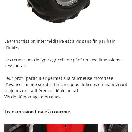
Resto Italia
Ribimex
Ripartrak
Ritter
River Systems
La transmission intermédiaire est à vis sans fin par bain
Robomow
d’huile.
Rossofuoco
Les roues sont de type agricole de généreuses dimensions:
Rover Pompe
13x5.00 - 6
Royal Food
Leur profil particulier permet à la faucheuse motorisée
Ryobi
d’avancer même sur des terrains plus difficiles en maintenant
toujours une adhérence idéale au sol.
S
Vis de démontage des roues.
S.T.P.
Santos
Transmission finale à courroie
Sbaraglia
Schnitzer