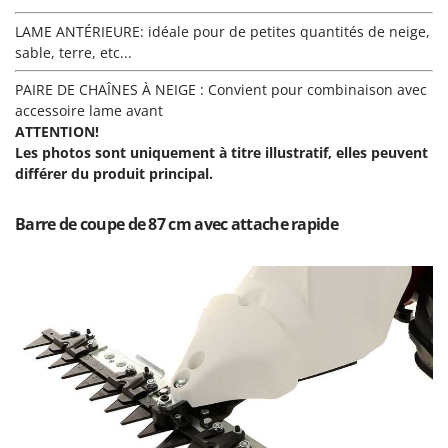
Master
LAME ANTÉRIEURE: idéale pour de petites quantités de neige,
Mastercook
sable, terre, etc...
Masterpro
PAIRE DE CHAÎNES À NEIGE : Convient pour combinaison avec
McCulloch
accessoire lame avant
MCH
ATTENTION!
Les photos sont uniquement à titre illustratif, elles peuvent
Michelin
différer du produit principal.
Mille
Minox
Barre de coupe de 87 cm avec attache rapide
Mockmill
More than chef
MOSA
MOVA
Mowox
MTD