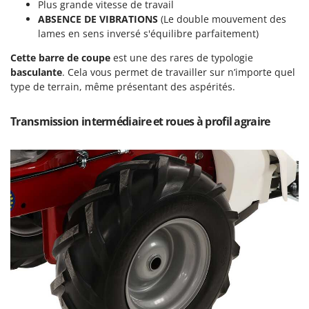
Plus grande vitesse de travail
Oriental Koshin
ABSENCE DE VIBRATIONS
(Le double mouvement des
Outdoorchef
lames en sens inversé s'équilibre parfaitement)
Cette barre de coupe
est une des rares de typologie
P
Palazzetti
basculante
. Cela vous permet de travailler sur n’importe quel
type de terrain, même présentant des aspérités.
Palumbo Pavi
Partisani
Transmission intermédiaire et roues à profil agraire
Paterlini
Philips
Pramac
Prismafood
R
R.G.V.
Rato
Reber
Redback