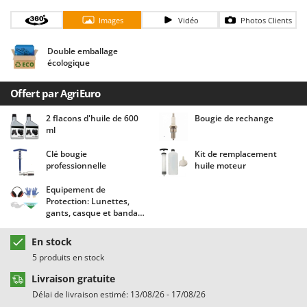
Chaudrons électriques pour polenta
Barbieri
Images
Vidéo
Photos Clients
Cisailles à gazon à batterie
Batavia
Cisailles taille-haies manuelles
Benassi
Double emballage
écologique
Climatiseurs
Beper
Compresseurs d'air électriques
Berkel
Offert par AgriEuro
Compresseurs pour la récolte des olives et la taille
Bernardi
2 flacons d'huile de 600
Bougie de rechange
ml
Coupe-bordures - Trimmers
Bertolini Pumps
Coupe-branches
Besser Vacuum
Clé bougie
Kit de remplacement
professionnelle
huile moteur
Couveuses à œufs
Bestway
Equipement de
Cultivateurs Tiller à ressorts - Extirpateurs
Beta tools
Protection: Lunettes,
gants, casque et bandana
Bissell
D
Agrieuro !
Débroussailleuses
Black & Decker
En stock
Décompacteurs agricoles
BlackStone
5 produits en stock
Découpeurs plasma
Blue Bird
Livraison gratuite
Déplaqueuses de gazon
Délai de livraison estimé: 13/08/26 - 17/08/26
Bomet