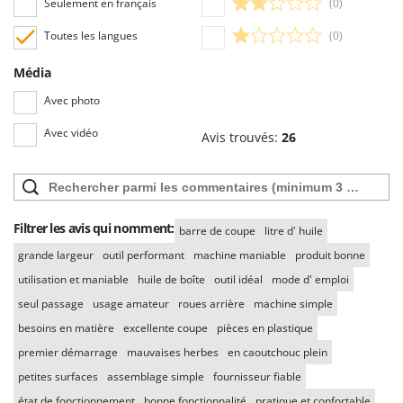
Seulement en français
(0)
Toutes les langues
(0)
Média
Avec photo
Avec vidéo
Avis trouvés:
26
Filtrer les avis qui nomment:
barre de coupe
litre d' huile
grande largeur
outil performant
machine maniable
produit bonne
utilisation et maniable
huile de boîte
outil idéal
mode d' emploi
seul passage
usage amateur
roues arrière
machine simple
besoins en matière
excellente coupe
pièces en plastique
premier démarrage
mauvaises herbes
en caoutchouc plein
petites surfaces
assemblage simple
fournisseur fiable
état de fonctionnement
bonne fonctionnalité
pratique et confortable