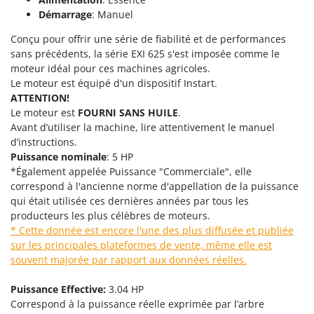
Pulvérisateurs
GRIFO
Démarrage
: Manuel
Pulvérisateurs portés
GVS
Conçu pour offrir une série de fiabilité et de performances
GYS
sans précédents, la série EXI 625 s'est imposée comme le
R
Rafraîchisseurs d'air par évaporation
moteur idéal pour ces machines agricoles.
Le moteur est équipé d'un dispositif Instart.
H
Rampes de chargement en aluminium
Hailo
ATTENTION!
Râpes à fromage électriques
Le moteur est
FOURNI SANS HUILE
.
Helvi
Avant d’utiliser la machine, lire attentivement le manuel
Râteaux pour tracteur
Henx
d’instructions.
Remplisseuses
Puissance nominale
: 5 HP
HiKOKI
Robots nettoyeurs de piscine
*Également appelée Puissance "Commerciale", elle
Honda
correspond à l'ancienne norme d'appellation de la puissance
Robots Tondeuses
qui était utilisée ces dernières années par tous les
I
Rogneuses de souches
producteurs les plus célèbres de moteurs.
Idromatic
* Cette donnée est encore l'une des plus diffusée et publiée
Rouleaux pour tracteur
Il-Tec
sur les principales plateformes de vente, même elle est
souvent majorée par rapport aux données réelles.
Imperia
S
Scies à os
Infaco
Puissance Effective:
3.04 HP
Scies à Ruban
Intec
Correspond à la puissance réelle exprimée par l’arbre