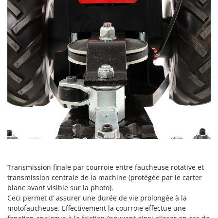
Seven Italy
Shark
Silky
Simatech
Sirman
Skil
Smartwood
Smeg
Snapper
Solidur
Spice Electronics
Spiralmac
Transmission finale par courroie entre faucheuse rotative et
transmission centrale de la machine (protégée par le carter
Spring Protezione
blanc avant visible sur la photo).
Spyro
Ceci permet d’ assurer une durée de vie prolongée à la
motofaucheuse. Effectivement la courroie effectue une
Stanley