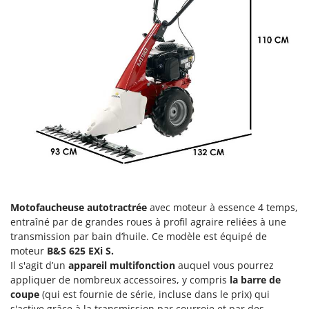
Groupes électrogènes
E
Gyrobroyeurs à lame pour tracteur
EcoFlow
Edilmark
H
Haches - Cognées et Hachettes
Effeuno
Hachoirs à viande
Einhell
Herses à Dents
Elegen
Herses Rotatives
Energy Gruppi
Enotecnica Pillan
L
Lames à neige
Eschenfelder
Lames niveleuses pour tracteur
EuroMech
Motofaucheuse autotractrée
avec moteur à essence 4 temps,
Lave-vitres
Eurosystems
entraîné par de grandes roues à profil agraire reliées à une
Lieuses électriques pour vignes
transmission par bain d’huile. Ce modèle est équipé de
F
moteur
B&S 625 EXi S.
FAC
M
Il s'agit d’un
appareil multifonction
auquel vous pourrez
Machines à pâtes
Fama Industrie
appliquer de nombreux accessoires, y compris
la barre de
Machines de nettoyage pour panneaux photovoltaïques et surfaces vitrées
coupe
(qui est fournie de série, incluse dans le prix) qui
Famag
s'active grâce à la transmission par courroie et par des