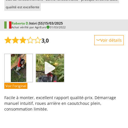
qualité est excellente
Roberto D.
Ittiri (SS)
15/03/2025
Achat vérifié par AgriEuro
01/03/2022
3,0
Voir détails
Robustesse
Prestations
Facilité d'utilisation
Qualité / Prix
Facilité de montage
Voir l'original
Emballage
Facile à monter, excellent rapport qualité-prix. Démarrage
manuel intuitif, roues arrière en caoutchouc plein,
consommation limitée.