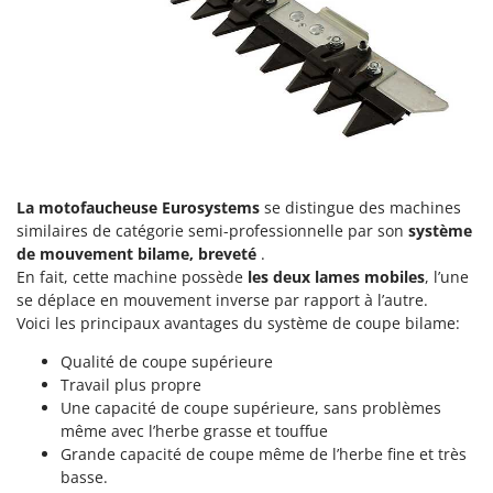
N
New O.M.R.A.
Nilfisk
Ninja
Novatec
Novital
NuAir
La motofaucheuse Eurosystems
se distingue des machines
NuovaFac
similaires de catégorie semi-professionnelle par son
système
de mouvement bilame, breveté
.
O
Officine Savioli
En fait, cette machine possède
les deux lames mobiles
, l’une
se déplace en mouvement inverse par rapport à l’autre.
Oliviero
Voici les principaux avantages du système de coupe bilame:
Olix
Qualité de coupe supérieure
OMA
Travail plus propre
Omas
Une capacité de coupe supérieure, sans problèmes
même avec l’herbe grasse et touffue
Ompagrill
Grande capacité de coupe même de l’herbe fine et très
Ooni
basse.