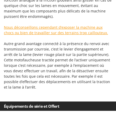
fonction analogue à la friction (pouvant ainsi glisser en cas de
Stiga
quelque choc sur les lames en mouvement, évitant au
Stocker
maximum que les composants plus délicats de la machine
puissent être endommagés).
Sunseeker
Nous déconseillons cependant d’exposer la machine aux
T
chocs ou bien de travailler sur des terrains trop caillouteux.
Tecla
TecnoGen
Autre grand avantage connecté à la présence du renvoi avec
Tellarini Pompe
transmission par courroie, c’est le levier d’engagement et
arrêt de la lame (levier rouge placé sur la partie supérieure).
Telwin
Cette motofaucheuse tractée permet de l’activer uniquement
Tenco
lorsque c’est nécessaire, par exemple à l’emplacement où
vous devez effectuer un travail, afin de la désactiver ensuite
Tineco
toutes les fois que cela est nécessaire. Par exemple il est
Titania
possible d’effectuer des déplacements en utilisant la traction
et la lame à l’arrêt.
Tornado
Tre Spade
Trev - Abrek - TecnoVIR
Équipements de série et Offert
Trotec