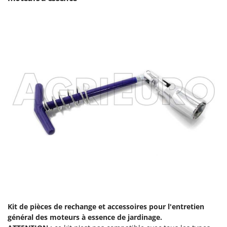
Troy-Bilt
U
Udor
Unger
V
Verdemax
Vesco
Volpi
W
Waldner
Weber
WIDU
Wiper EcoRobot
Wolf Garten
Kit de pièces de rechange et accessoires pour l'entretien
Wortex
général des moteurs à essence de jardinage.