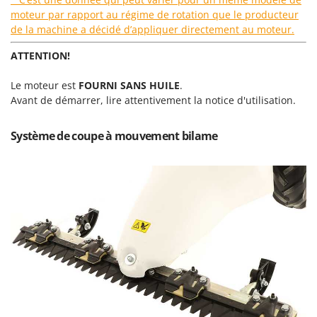
Scies alternatives à batterie
Intex
moteur par rapport au régime de rotation que le producteur
Scies de jardin télescopiques
de la machine a décidé d’appliquer directement au moteur.
Italyco
Sécateurs électriques à batterie
ITM
ATTENTION!
Sécateurs et Échenilloirs manuels
J
Le moteur est
FOURNI SANS HUILE
.
Sécateurs pneumatiques
JOLLY ITALIA
Avant de démarrer, lire attentivement la notice d'utilisation.
Semoirs et Épandeurs d'engrais
K
Socs pour tracteur
KAAZ
Système de coupe à mouvement bilame
Souffleurs aspirateurs pour Feuilles
Karcher
Soufreuses - Poudreuses à dos
Kasco
Soufreuses - Poudreuses pour tracteur
Kemper
Keter
T
Taille-haies
KitchenAid
Taille-haies à bras pour tracteur
Komo
Tarières
L
Tondeuses à Gazon
Laica