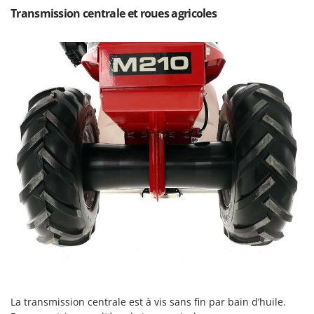
Resto Italia
Transmission centrale et roues agricoles
Ribimex
Ripartrak
Ritter
River Systems
Robomow
Rossofuoco
Rover Pompe
Royal Food
Ryobi
S
S.T.P.
Santos
Sbaraglia
Schnitzer
La transmission centrale est à vis sans fin par bain d’huile.