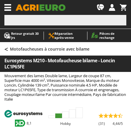
-1
Retour gratuit 30
Réparation
Pièces de
A
A
jrs
après‑vente
rechange
Abris de jardin
ABAC
<
Accessoires pour tracteurs tondeuses autoportés
AgriEuro Premium
Motofaucheuses à courroie avec bilame
Aérateurs Scarificateurs pour gazon
AgriEuro TOP-LINE
Eurosystems M210 - Motofaucheuse bilame - Loncin
Arracheuses de pommes de terre pour tracteur
AGT
LC1P65FE
Aspirateurs - Balais Électriques
Aima
Mouvement des lames Double lame, Largeur de coupe 87 cm,
Superficie max 4000 m², Vitesses Monovitesse, Marque du moteur
Aspirateurs à cendres
Airmec
Loncin, Cylindrée 139 cm³, Puissance nominale 4.5 HP, Modèle de
moteur LC1P65FE, Type de transmission À courroie et engrenages,
Aspirateurs à feuilles sur roues
AL-KO
Couplage moteur/lame Par courroie intermédiaire, Pays de fabrication
Italie
Aspirateurs de piscine
ALA 2000
Aspirateurs Multifonctions
Alce
Atomiseurs agricoles pour tracteurs
Alpina
8,1
Hobby
(31)
4,44/5
Atomiseurs pour traitements
Ama