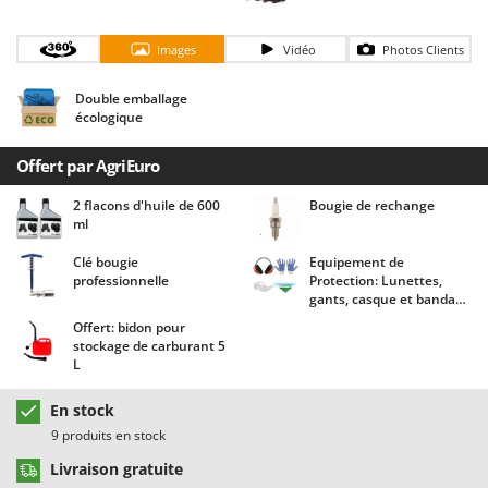
Chaudrons électriques pour polenta
Barbieri
Cisailles à gazon à batterie
Batavia
Images
Vidéo
Photos Clients
Cisailles taille-haies manuelles
Benassi
Double emballage
Climatiseurs
Beper
écologique
Compresseurs d'air électriques
Berkel
Offert par AgriEuro
Compresseurs pour la récolte des olives et la taille
Bernardi
2 flacons d'huile de 600
Bougie de rechange
Coupe-bordures - Trimmers
Bertolini Pumps
ml
Coupe-branches
Besser Vacuum
Clé bougie
Equipement de
Couveuses à œufs
Bestway
professionnelle
Protection: Lunettes,
gants, casque et bandana
Cultivateurs Tiller à ressorts - Extirpateurs
Beta tools
Agrieuro !
Offert: bidon pour
Bissell
stockage de carburant 5
D
L
Débroussailleuses
Black & Decker
Décompacteurs agricoles
BlackStone
En stock
Découpeurs plasma
9 produits en stock
Blue Bird
Déplaqueuses de gazon
Livraison gratuite
Bomet