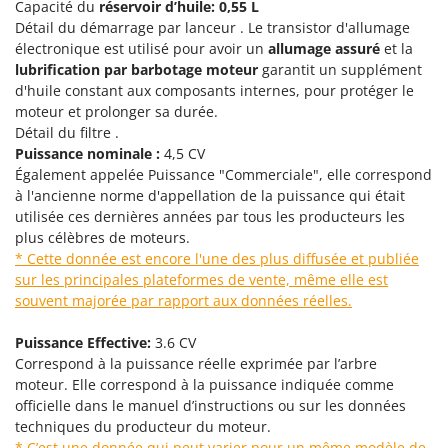
Pulvérisateurs
Capacité du
réservoir d’huile: 0,55 L
GRIFO
Détail du démarrage par lanceur . Le transistor d'allumage
Pulvérisateurs portés
GVS
électronique est utilisé pour avoir un
allumage assuré
et la
lubrification par barbotage
moteur
garantit un supplément
GYS
R
d'huile constant aux composants internes, pour protéger le
Rafraîchisseurs d'air par évaporation
moteur et prolonger sa durée.
H
Rampes de chargement en aluminium
Détail du filtre .
Hailo
Puissance nominale :
4,5 CV
Râpes à fromage électriques
Helvi
Également appelée Puissance "Commerciale", elle correspond
Râteaux pour tracteur
Henx
à l'ancienne norme d'appellation de la puissance qui était
Remplisseuses
utilisée ces dernières années par tous les producteurs les
HiKOKI
plus célèbres de moteurs.
Robots nettoyeurs de piscine
Honda
* Cette donnée est encore l'une des plus diffusée et publiée
Robots Tondeuses
sur les principales plateformes de vente, même elle est
I
souvent majorée par rapport aux données réelles.
Rogneuses de souches
Idromatic
Rouleaux pour tracteur
Il-Tec
Puissance Effective:
3.6 CV
Correspond à la puissance réelle exprimée par l’arbre
Imperia
S
moteur. Elle correspond à la puissance indiquée comme
Scies à os
Infaco
officielle dans le manuel d’instructions ou sur les données
Scies à Ruban
techniques du producteur du moteur.
Intec
* C’est une donnée qui peut varier pour un même modèle de