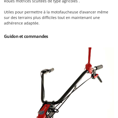
Roues motrices scultées de type agricoles .
Seven Italy
Shark
Utiles pour permettre à la motofaucheuse d’avancer même
sur des terrains plus difficiles tout en maintenant une
Silky
adhérence adaptée.
Simatech
Sirman
Guidon et commandes
Skil
Smartwood
Smeg
Snapper
Solidur
Spice Electronics
Spiralmac
Spring Protezione
Spyro
Stanley