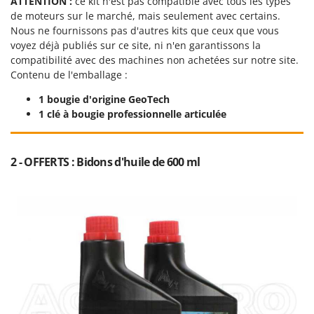
ATTENTION :
ce kit n'est pas compatible avec tous les types
Worx
de moteurs sur le marché, mais seulement avec certains.
Nous ne fournissons pas d'autres kits que ceux que vous
Y
Yard Force
voyez déjà publiés sur ce site, ni n'en garantissons la
compatibilité avec des machines non achetées sur notre site.
Contenu de l'emballage :
Z
Zanon
1 bougie d'origine GeoTech
Zephir
1 clé à bougie professionnelle articulée
ZGrills
Zodiac
2 - OFFERTS : Bidons d'huile de 600 ml
Zomax