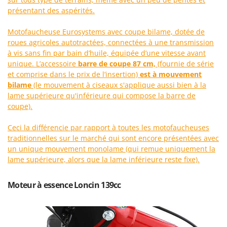
Machines pour la transformation des fruits
Famur
présentant des aspérités.
Machines sous vide
FARMER
Motofaucheuse Eurosystems avec coupe bilame, dotée de
Motobineuses
FBC
roues agricoles autotractées, connectées à une transmission
Motoculteurs
à vis sans fin par bain d’huile, équipée d’une vitesse avant
Ferrari Group
unique. L’accessoire
barre de coupe 87 cm,
(fournie de série
Motofaucheuses
Ferroni
et comprise dans le prix de l’insertion)
est à mouvement
Motopompes pour irrigation
Ferrua
bilame
(le mouvement à ciseaux s'applique aussi bien à la
Moulins à céréales électriques
lame supérieure qu'inférieure qui compose la barre de
FIAC
coupe).
Moulins à farine
FIEM
Ceci la différencie par rapport à toutes les motofaucheuses
Fimar
N
traditionnelles sur le marché qui sont encore présentées avec
Nettoyeurs et Balais à vapeur
FINI
un unique mouvement monolame (qui remue uniquement la
Nettoyeurs haute pression
lame supérieure, alors que la lame inférieure reste fixe).
Fiorentini
Nettoyeurs tapis, moquettes et tapisseries
Fiskars
Moteur à essence Loncin 139cc
Flymo
P
Peignes vibreurs et Secoueurs à olives
Fontana Forni
Pelles rétros pour tracteur
Forest Master