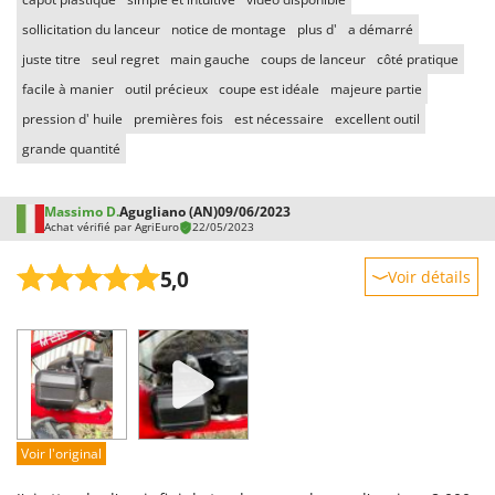
sollicitation du lanceur
notice de montage
plus d'
a démarré
juste titre
seul regret
main gauche
coups de lanceur
côté pratique
facile à manier
outil précieux
coupe est idéale
majeure partie
pression d' huile
premières fois
est nécessaire
excellent outil
grande quantité
Massimo D.
Agugliano (AN)
09/06/2023
Achat vérifié par AgriEuro
22/05/2023
5,0
Voir détails
Robustesse
Prestations
Facilité d'utilisation
Qualité / Prix
Facilité de montage
Voir l'original
Emballage