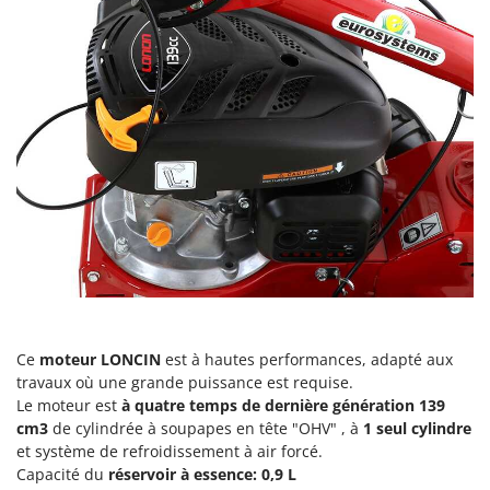
Perches Élagueuses
Francini
Pétrins à Spirale
G
Piscines
G3 Ferrari
Planteuses de pommes de terre pour tracteur
Gardena
Plateaux de coupe pour tracteur
Garofalo
Plumeuses
GeoTech
Pompes d'irrigation à tracteur
GeoTech Pro
Pompes de transfert
Gierre
Pompes immergées électriques
Ginko - MGM
Postes à souder
Gipeco
Poussoirs à saucisse
Girmi
Ce
moteur LONCIN
est à hautes performances, adapté aux
Power Stations - Batteries - Centrales électriques portables
GRAEF
travaux où une grande puissance est requise.
Presses à pellets
Le moteur est
à quatre temps de dernière génération 139
Gre
cm3
de cylindrée à soupapes en tête "OHV" , à
1 seul cylindre
Pressoirs à fruits
GreenBay
et système de refroidissement à air forcé.
Pressoirs à Raisin
Capacité du
réservoir à essence: 0,9 L
Greenworks