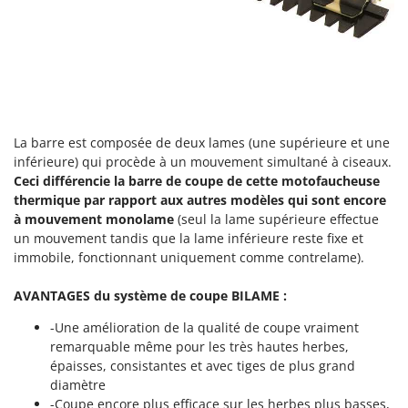
Tondeuses autoportées
Lampacrescia - MGM
Tondeuses débroussailleuses thermiques
Landxcape
Trancheuses
LAR Casalinghi
Trancheuses de sol
Lavor
Transpalettes
Linea VZ
Treuils de débardage
La barre est composée de deux lames (une supérieure et une
Lisam
inférieure) qui procède à un mouvement simultané à ciseaux.
Tronçonneuses
Lotusgrill
Ceci différencie la barre de coupe de cette motofaucheuse
thermique par rapport aux autres modèles qui sont encore
V
M
à mouvement monolame
(seul la lame supérieure effectue
Vêtements de Sécurité
M.A.I.BO.
un mouvement tandis que la lame inférieure reste fixe et
Vibroculteurs à tracteur
Macom
immobile, fonctionnant uniquement comme contrelame).
Macte Ovens
AVANTAGES du système de coupe BILAME :
Makita
-Une amélioration de la qualité de coupe vraiment
MAMMAMIA
remarquable même pour les très hautes herbes,
Marcato
épaisses, consistantes et avec tiges de plus grand
diamètre
Marina Systems
-Coupe encore plus efficace sur les herbes plus basses,