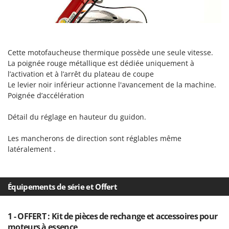
Stiga
Stocker
Sunseeker
Cette motofaucheuse thermique possède une seule vitesse.
T
La poignée rouge métallique est dédiée uniquement à
Tecla
l’activation et à l’arrêt du plateau de coupe
TecnoGen
Le levier noir inférieur actionne l'avancement de la machine.
Poignée d’accélération
Tellarini Pompe
Telwin
Détail du réglage en hauteur du guidon.
Tenco
Les mancherons de direction sont réglables même
Tineco
latéralement .
Titania
Tornado
Équipements de série et Offert
Tre Spade
Trev - Abrek - TecnoVIR
1 - OFFERT : Kit de pièces de rechange et accessoires pour
Trotec
moteurs à essence