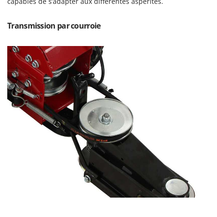
N
capables de s’adapter aux différentes aspérités.
New O.M.R.A.
Nilfisk
Transmission par courroie
Ninja
Novatec
Novital
NuAir
NuovaFac
O
Officine Savioli
Oliviero
Olix
OMA
Omas
Ompagrill
Ooni