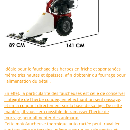
Groupes électrogènes
E
Gyrobroyeurs à lame pour tracteur
EcoFlow
Edilmark
H
Haches - Cognées et Hachettes
Effeuno
Hachoirs à viande
Einhell
Herses à Dents
Elegen
Herses Rotatives
Energy Gruppi
Enotecnica Pillan
L
Idéale pour le fauchage des herbes en friche et spontanées
Lames à neige
Eschenfelder
même très hautes et épaisses, afin d’obtenir du fourrage pour
Lames niveleuses pour tracteur
l'alimentation du bétail.
EuroMech
Lave-vitres
Eurosystems
En effet, la particularité des faucheuses est celle de conserver
Lieuses électriques pour vignes
l'intégrité de l'herbe coupée, en effectuant un seul passage,
F
et en la coupant directement sur la base de sa tige. De cette
FAC
M
manière, il vous sera possible de ramasser l'herbe de
Machines à pâtes
Fama Industrie
fourrage pour alimenter des animaux.
Machines de nettoyage pour panneaux photovoltaïques et surfaces vitrées
Cette motofaucheuse thermique autotractée peut travailler
Famag
sur tous type de terrains, même avec un peu de pentes et