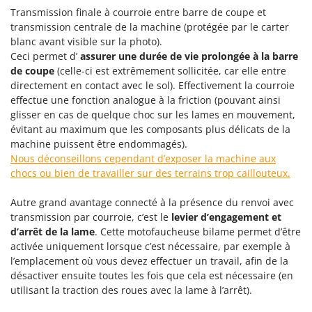
Oriental Koshin
Transmission finale à courroie entre barre de coupe et
transmission centrale de la machine (protégée par le carter
Outdoorchef
blanc avant visible sur la photo).
Ceci permet d’
assurer une durée de vie prolongée à la barre
P
Palazzetti
de coupe
(celle-ci est extrêmement sollicitée, car elle entre
directement en contact avec le sol). Effectivement la courroie
Palumbo Pavi
effectue une fonction analogue à la friction (pouvant ainsi
Partisani
glisser en cas de quelque choc sur les lames en mouvement,
évitant au maximum que les composants plus délicats de la
Paterlini
machine puissent être endommagés).
Philips
Nous déconseillons cependant d’exposer la machine aux
chocs ou bien de travailler sur des terrains trop caillouteux.
Pramac
Prismafood
Autre grand avantage connecté à la présence du renvoi avec
transmission par courroie, c’est le
levier d’engagement et
R
d’arrêt de la lame
. Cette motofaucheuse bilame permet d’être
R.G.V.
activée uniquement lorsque c’est nécessaire, par exemple à
Rato
l’emplacement où vous devez effectuer un travail, afin de la
désactiver ensuite toutes les fois que cela est nécessaire (en
Reber
utilisant la traction des roues avec la lame à l’arrêt).
Redback