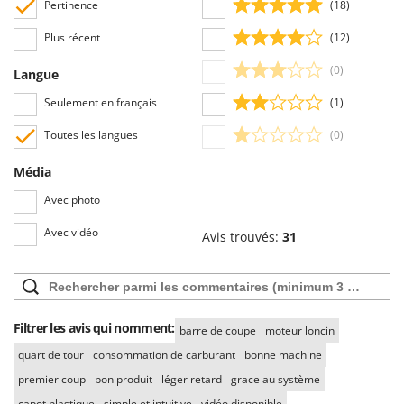
Pertinence
(18)
Plus récent
(12)
(0)
Langue
Seulement en français
(1)
Toutes les langues
(0)
Média
Avec photo
Avec vidéo
Avis trouvés:
31
Filtrer les avis qui nomment:
barre de coupe
moteur loncin
quart de tour
consommation de carburant
bonne machine
premier coup
bon produit
léger retard
grace au système
capot plastique
simple et intuitive
vidéo disponible