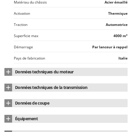
Matériau du châssis
Acier émaillé
Activation
Thermique
Traction
Automotrice
Superficie max
4000 m²
Démarrage
Par lanceur à rappel
Pays de fabrication
Italie
Données techniques du moteur
Marque du moteur
Loncin
Données techniques de la transmission
Modèle de moteur
LC1P65FE
Type de boîte de vitesses
Monovitesse
Données de coupe
Type de moteur
4 temps
Type de transmission
À courroie et engrenages
Nombre de lames
2
Cylindrée
139 cm³
Équipement
Nombre de vitesses avant
1
Mouvement des lames
Double lame
Nombre de cylindres
monocylindre
Accessoire barre faucheuse
de série
Vitesses
Monovitesse