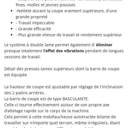
Master
fines, molles et jeunes pousses
-Netteté durant la coupe vraiment supérieure, d'une
Mastercook
grande propreté
Masterpro
- Travail impeccable
McCulloch
- Grande efficacité
- Plus grande vitesse de travail et rendement supérieur
MCH
Le système à double lame permet également d’
éliminer
Michelin
presque totalement
l’effet des vibrations
pendant de longues
Mille
sessions de travail.
Minox
Détail des presses-lames supérieurs dont la barre de coupe
Mockmill
est équipée.
More than chef
La hauteur de coupe est ajustable par réglage de l'inclinaison
MOSA
des 2 patins arrières .
MOVA
La barre de coupe est de type BASCULANTE.
Celle-ci tourne effectivement autour de son propre axe
Mowox
d’attelage rapide sur le corps de la machine.
MTD
Cela permet à cette motofaucheuse autotractée bilame de
travailler sur n’importe quel terrain, même irréguliers, étant