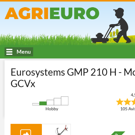
Menu
Accueil
Fauchage et Tonte des espaces verts
Motofaucheuses
Eurosystems GMP 210 H - Mo
GCVx
4,
Hobby
105 Avis