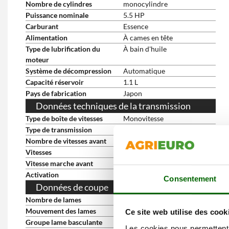
Nombre de cylindres
monocylindre
Puissance nominale
5.5 HP
Carburant
Essence
Alimentation
À cames en tête
Type de lubrification du
À bain d'huile
moteur
Système de décompression
Automatique
Capacité réservoir
1.1 L
Pays de fabrication
Japon
Données techniques de la transmission
Type de boîte de vitesses
Monovitesse
Type de transmission
À courroie et engrenages
Nombre de vitesses avant
1
Vitesses
Monovitesse
Vitesse marche avant
2 km/h
Activation
Poignée sur le guidon
Consentement
Données de coupe
Nombre de lames
2
Mouvement des lames
Double lame
Ce site web utilise des cook
Groupe lame basculante
oui
Les cookies nous permettent d