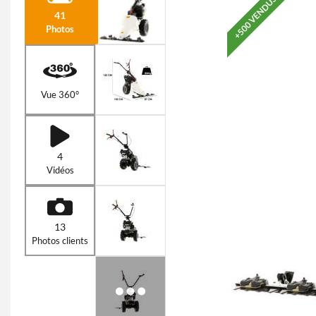
+500 VENDUS
41
Photos
Vue 360°
4
Vidéos
13
Photos clients