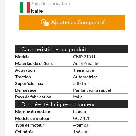
Pays de fabrication
Italie
Ajouter au Comparatif
Caractéristiques du produit
Modèle
GMP 210 H
Matériau du châssis
Acier émaillé
Activation
Thermique
Traction
Automotrice
Superficie max
5000 m²
Démarrage
Par lanceur à rappel
Pays de fabrication
Italie
Données techniques du moteur
Marque du moteur
Honda
Modèle de moteur
GCV 170
Type de moteur
4 temps
Cylindrée
166 cm³