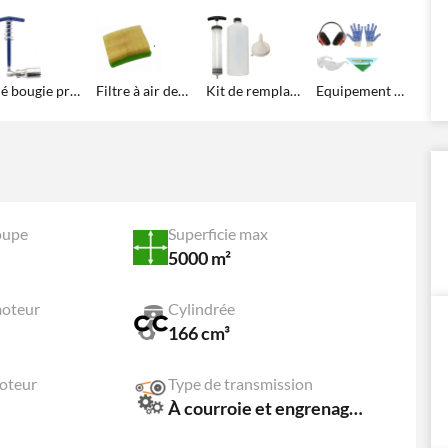
Clé bougie professionnelle
Filtre à air de rechange
Kit de remplacement huile moteur
Equipement de Protection: Lunettes, gants, casque et bandana Agrieuro !
oupe
Superficie max
5000 m²
oteur
Cylindrée
166 cm³
oteur
Type de transmission
À courroie et engrenages