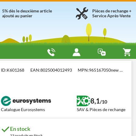
5% dès le deuxième article
Pièces de rechange +
ajouté au panier
Service Après-Vente
euses à courroie avec bilame
Eurosystems GMP 210 H
ID:
K601268
EAN:
8025004012493
MPN:
965167050new GCVx170
8,1
/10
Catalogue Eurosystems
SAV & Pièces de rechange
En stock
23 produits en Stock