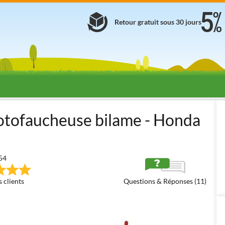
Retour gratuit sous 30 jours
Motofaucheuses avec transmission par courroie - petites
Motofauch
tofaucheuse bilame - Honda
54
 clients
Questions & Réponses (11)