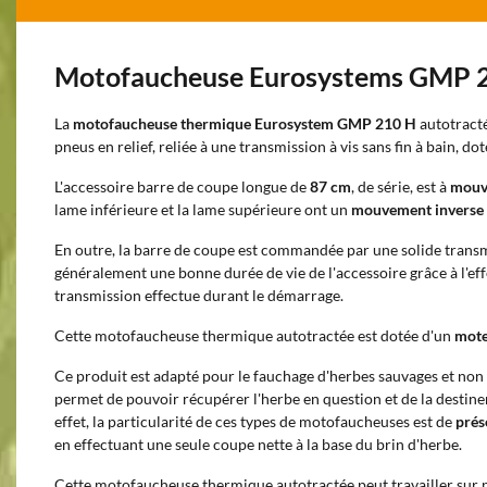
Motofaucheuse Eurosystems GMP 
La
motofaucheuse thermique Eurosystem GMP 210 H
autotracté
pneus en relief, reliée à une transmission à vis sans fin à bain, d
L'accessoire barre de coupe longue de
87 cm
, de série, est à
mouve
lame inférieure et la lame supérieure ont un
mouvement inverse l'
En outre, la barre de coupe est commandée par une solide transm
généralement une bonne durée de vie de l'accessoire grâce à l'eff
transmission effectue durant le démarrage.
Cette motofaucheuse thermique autotractée est dotée d'un
mote
Ce produit est adapté pour le fauchage d'herbes sauvages et non c
permet de pouvoir récupérer l'herbe en question et de la destine
effet, la particularité de ces types de motofaucheuses est de
prés
en effectuant une seule coupe nette à la base du brin d'herbe.
Cette motofaucheuse thermique autotractée peut travailler sur n