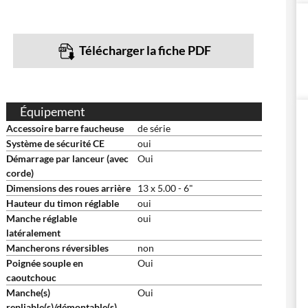
Télécharger la fiche PDF
Équipement
Accessoire barre faucheuse
de série
Système de sécurité CE
oui
Démarrage par lanceur (avec
Oui
corde)
Dimensions des roues arrière
13 x 5.00 - 6"
Hauteur du timon réglable
oui
Manche réglable
oui
latéralement
Mancherons réversibles
non
Poignée souple en
Oui
caoutchouc
Manche(s)
Oui
repliable(s)/démontable(s)