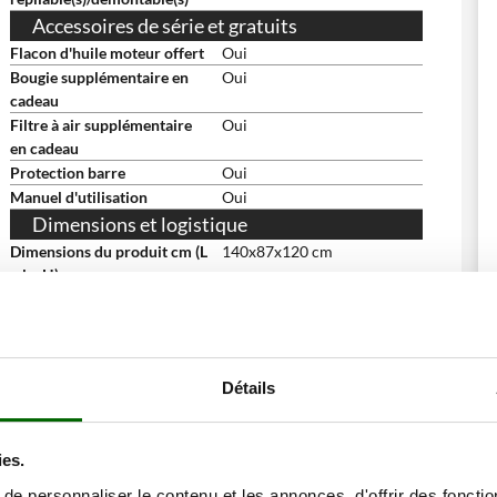
Accessoires de série et gratuits
Flacon d'huile moteur offert
Oui
Bougie supplémentaire en
Oui
cadeau
Filtre à air supplémentaire
Oui
en cadeau
Protection barre
Oui
Manuel d'utilisation
Oui
Dimensions et logistique
Dimensions du produit cm (L
140x87x120 cm
x l x H)
Poids net
54 Kg
Emballage
Sur palette
Dimensions emballage(s)
86x59.5x69 cm
original cm (L x l x H)
Détails
Poids emballage compris
57.2 Kg
Temps de montage
30 minutes
ies.
e personnaliser le contenu et les annonces, d'offrir des fonctio