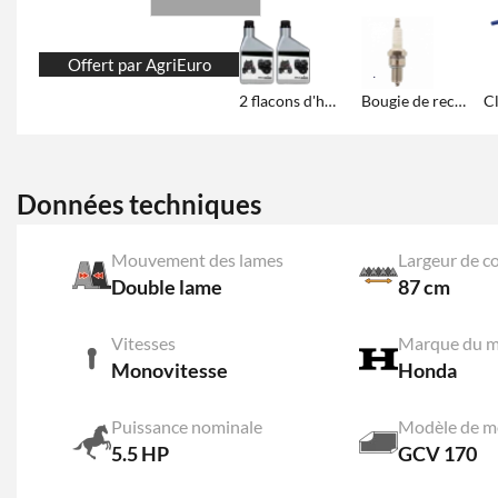
Offert par AgriEuro
2 flacons d'huile de 600 ml
Bougie de rechange
Données techniques
Mouvement des lames
Largeur de c
Double lame
87 cm
Vitesses
Marque du m
Monovitesse
Honda
Puissance nominale
Modèle de m
5.5 HP
GCV 170