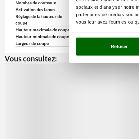
Nombre de couteaux
34
sociaux et d'analyser notre t
Activation des lames
Avec levier sur le manche
partenaires de médias sociaux
Réglage de la hauteur de
Deux patins réglables
vous leur avez fournies ou qu'
coupe
Hauteur maximale de coupe
60 mm
Hauteur minimale de coupe
20 mm
Largeur de coupe
87 cm
Refuser
Vous consultez:
Nos cli