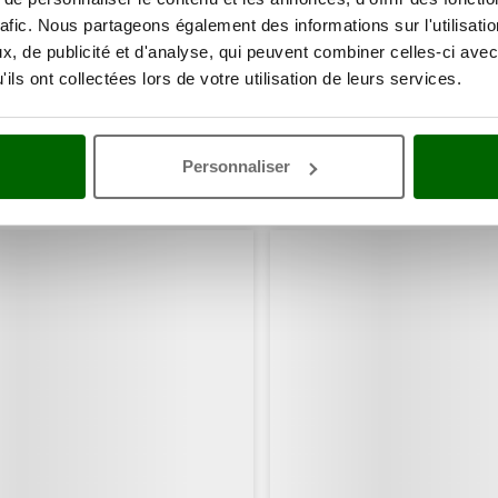
rafic. Nous partageons également des informations sur l'utilisati
, de publicité et d'analyse, qui peuvent combiner celles-ci avec
ils ont collectées lors de votre utilisation de leurs services.
Personnaliser
ents ont consulté également ces articles: