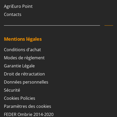
Oriental Koshin
AgriEuro Point
Outdoorchef
Contacts
P
Palazzetti
Palumbo Pavi
Mentions légales
Partisani
Conditions d'achat
Paterlini
Philips
Modes de règlement
Pramac
Garantie Légale
Prismafood
Droit de rétractation
Données personnelles
R
R.G.V.
Sécurité
Rato
Cookies Policies
Reber
Paramètres des cookies
Redback
FEDER Ombrie 2014-2020