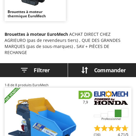
Autolaveuses
Ambrogio Robot
Brouettes à moteur
Autres produits
Annovi Reverberi
thermique EuroMech
ANTHBOT
B
Balayeuses
Archman
Brouettes à moteur EuroMech
ACHAT DIRECT CHEZ
AGRIEURO (pas de revendeurs tiers) , QUE DES GRANDES
Bancs de scie pour le bois - Scies à bûches
Arco
MARQUES (pas de sous-marques) , SAV + PIÈCES DE
Barbecues
Ardes
RECHANGE
Bennes pour tracteur
Argo
Brosses pour sols extérieurs
Ariete
Filtrer
Commander
Brouettes à moteur
Artus
1-8
de 8 produits EuroMech
Broyeurs à axe horizontal pour tracteur
Attila
+100 VENDUS
Broyeurs de branches et végétaux
Ausonia
7,9
Butteurs pour tracteur
Awelco
C
B
Professionnel
Chargeurs de batterie - Démarreurs
Baesso
Charrues pour tracteur
Bahco
(16)
4,71/5