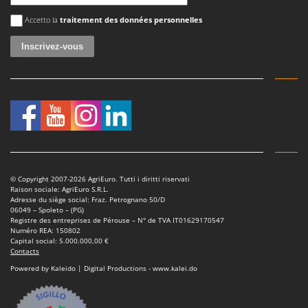
Troy-Bilt
Une erreur est survenue
Accetto la
traitement des données personnelles
U
Udor
Unger
V
Verdemax
Vesco
Volpi
W
© Copyright 2007-2026 AgriEuro. Tutti i diritti riservati
Waldner
Raison sociale: AgriEuro S.R.L.
Adresse du siège social: Fraz. Petrognano 50/D
Weber
06049 – Spoleto – (PG)
Registre des entreprises de Pérouse – N° de TVA IT01629170547
WIDU
Numéro REA: 150802
Capital social: 5.000.000,00 €
Wiper EcoRobot
Contacts
Powered by Kaleido | Digital Productions - www.kalei.do
Wolf Garten
Wortex