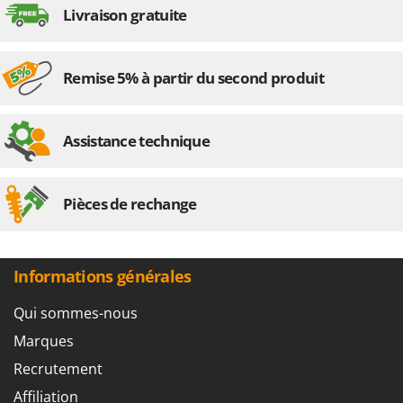
N
New O.M.R.A.
Livraison gratuite
Nilfisk
Ninja
Remise 5% à partir du second produit
Novatec
Novital
Assistance technique
NuAir
NuovaFac
Pièces de rechange
O
Officine Savioli
Oliviero
Informations générales
Olix
OMA
Qui sommes-nous
Omas
Marques
Ompagrill
Recrutement
Ooni
Affiliation