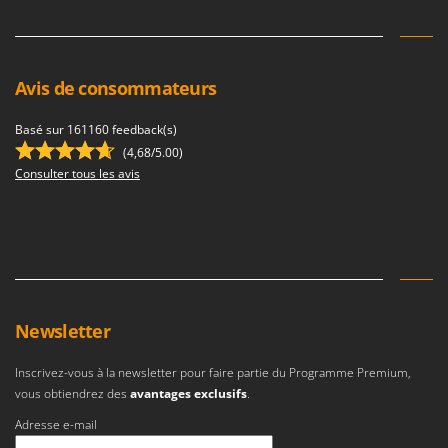
Stiga
Stocker
Sunseeker
Avis de consommateurs
T
Tecla
Basé sur 161160 feedback(s)
(4,68/5.00)
TecnoGen
Consulter tous les avis
Tellarini Pompe
Telwin
Tenco
Tineco
Titania
Newsletter
Tornado
Tre Spade
Inscrivez-vous à la newsletter pour faire partie du Programme Premium,
vous obtiendrez des
avantages exclusifs
.
Trev - Abrek - TecnoVIR
Adresse e-mail
Trotec