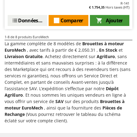
Master
R-141
€ 1.754,35
Hors taxes (HT)
Mastercook
Données techniques
Comparer
Ajouter
Masterpro
McCulloch
1-8
de 8 produits EuroMech
MCH
La gamme complète de 8 modèles de
Brouettes à moteur
Michelin
EuroMech
, avec tarifs à partir de € 2,050.31 ,
En Stock
et
Livraison Gratuite
. Achetez directement sur
AgriEuro
, sans
Mille
intermédiaires et sans mauvaises surprises : à la différence
Minox
des Marketplace qui ont recours à des revendeurs tiers (sans
services ni garanties), nous offrons un Service Direct et
Mockmill
Complet, en partant de conseils Avant-ventes jusqu’à
More than chef
l’assistance SAV. L’expédition s’effectue par notre
Dépôt
AgriEuro
. Et nous sommes les uniques vendeurs en ligne à
MOSA
vous offrir un service de
SAV
sur des produits
Brouettes à
MOVA
moteur EuroMech
, ainsi que la fourniture des
Pièces de
Mowox
Rechange
(Vous pourrez retrouver le tableau du schéma
éclaté sur votre compte client).
MTD