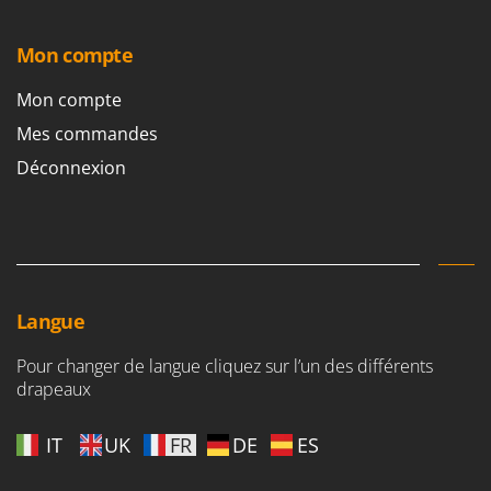
Seven Italy
Shark
Mon compte
Silky
Mon compte
Simatech
Mes commandes
Sirman
Déconnexion
Skil
Smartwood
Smeg
Snapper
Solidur
Langue
Spice Electronics
Pour changer de langue cliquez sur l’un des différents
Spiralmac
drapeaux
Spring Protezione
Spyro
IT
UK
FR
DE
ES
Stanley