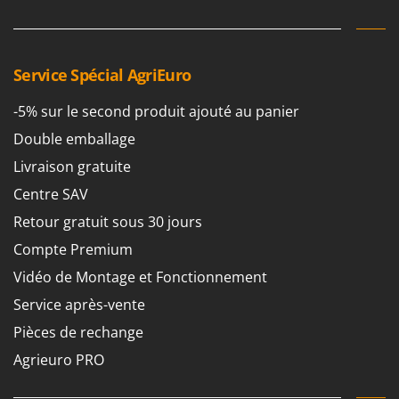
Resto Italia
Ribimex
Ripartrak
Service Spécial AgriEuro
Ritter
-5% sur le second produit ajouté au panier
River Systems
Double emballage
Robomow
Livraison gratuite
Rossofuoco
Centre SAV
Rover Pompe
Retour gratuit sous 30 jours
Royal Food
Compte Premium
Ryobi
Vidéo de Montage et Fonctionnement
S
S.T.P.
Service après-vente
Santos
Pièces de rechange
Sbaraglia
Agrieuro PRO
Schnitzer