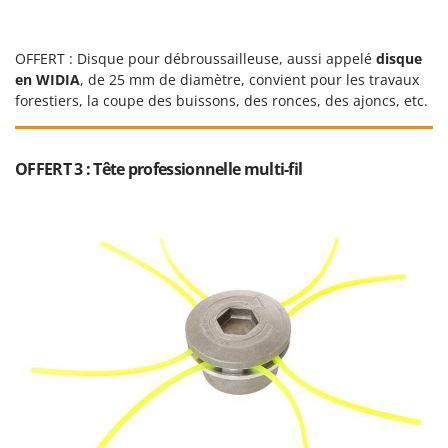
Seven Italy
Shark
OFFERT : Disque pour débroussailleuse, aussi appelé
disque
Silky
en WIDIA
, de 25 mm de diamètre, convient pour les travaux
Simatech
forestiers, la coupe des buissons, des ronces, des ajoncs, etc.
Sirman
Skil
OFFERT 3 : Tête professionnelle multi-fil
Smartwood
Smeg
Snapper
Solidur
Spice Electronics
Spiralmac
Spring Protezione
Spyro
Stanley