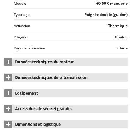
Modèle
HO 50 C manubrio
Typologie
Poignée double (guidon)
Activation
Thermique
Poignée
Double
Pays de fabrication
Chine
Données techniques du moteur
Marque du moteur
Honda
Données techniques de la transmission
Modèle de moteur
GX 50
Type de transmission
Arbre rigide
Équipement
Type de moteur
4 temps
Diamètre de la perche
28 mm
Multifonction
Non
Cylindrée
47.9 cm³
Accessoires de série et gratuits
Arbre interne
rigide
Accessoire débroussailleuse
De série
Nombre de cylindres
monocylindre
Tête à fil automatique (Tap & Go)
Oui
Arbre et couple conique
standard
Dimensions et logistique
Système anti-vibration
Oui
Puissance nominale
2 HP
Disque en acier à 4 dents
Non