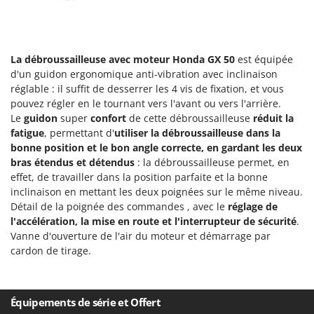
N
New O.M.R.A.
Nilfisk
Ninja
La débroussailleuse avec moteur Honda GX 50
est équipée
Novatec
d'un guidon ergonomique anti-vibration avec inclinaison
réglable : il suffit de desserrer les 4 vis de fixation, et vous
Novital
pouvez régler en le tournant vers l'avant ou vers l'arrière.
NuAir
Le
guidon
super
confort
de cette débroussailleuse
réduit la
fatigue
, permettant d'
utiliser la débroussailleuse dans la
NuovaFac
bonne position et le bon angle correcte, en gardant les deux
bras étendus et détendus
: la débroussailleuse permet, en
O
Officine Savioli
effet, de travailler dans la position parfaite et la bonne
inclinaison en mettant les deux poignées sur le même niveau.
Oliviero
Détail de la poignée des commandes , avec le
réglage de
Olix
l'accélération, la mise en route et l'interrupteur de sécurité
.
Vanne d'ouverture de l'air du moteur et démarrage par
OMA
cardon de tirage.
Omas
Ompagrill
Ooni
Équipements de série et Offert