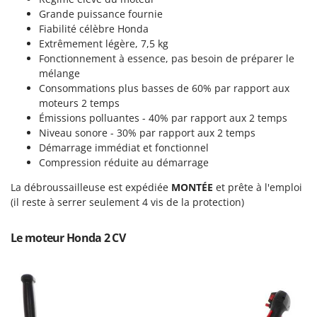
Machines pour la transformation des fruits
Famur
Grande puissance fournie
Machines sous vide
Fiabilité célèbre Honda
FARMER
Extrêmement légère, 7,5 kg
Motobineuses
FBC
Fonctionnement à essence, pas besoin de préparer le
Motoculteurs
mélange
Ferrari Group
Consommations plus basses de 60% par rapport aux
Motofaucheuses
Ferroni
moteurs 2 temps
Motopompes pour irrigation
Ferrua
Émissions polluantes - 40% par rapport aux 2 temps
Moulins à céréales électriques
Niveau sonore - 30% par rapport aux 2 temps
FIAC
Démarrage immédiat et fonctionnel
Moulins à farine
FIEM
Compression réduite au démarrage
Fimar
N
La débroussailleuse est expédiée
MONTÉE
et prête à l'emploi
Nettoyeurs et Balais à vapeur
FINI
(il reste à serrer seulement 4 vis de la protection)
Nettoyeurs haute pression
Fiorentini
Le moteur Honda 2 CV
Nettoyeurs tapis, moquettes et tapisseries
Fiskars
Flymo
P
Peignes vibreurs et Secoueurs à olives
Fontana Forni
Pelles rétros pour tracteur
Forest Master