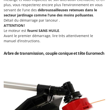
Scies alternatives à batterie
Intex
plus, vous respecterez encore plus l’environnement en vous
Scies de jardin télescopiques
servant de l’une des
débroussailleuses retenues dans le
Italyco
secteur jardinage comme l’une des moins polluantes
.
Sécateurs électriques à batterie
ITM
Détail du démarrage par lanceur .
Sécateurs et Échenilloirs manuels
ATTENTION !
J
Sécateurs pneumatiques
Le moteur est
fourni SANS HUILE
.
JOLLY ITALIA
Avant le premier démarrage, lire très attentivement le
Semoirs et Épandeurs d'engrais
manuel d’instructions.
K
Socs pour tracteur
KAAZ
Souffleurs aspirateurs pour Feuilles
Arbre de transmission, couple conique et tête Euromech
Karcher
Soufreuses - Poudreuses à dos
Kasco
Soufreuses - Poudreuses pour tracteur
Kemper
Keter
T
Taille-haies
KitchenAid
Taille-haies à bras pour tracteur
Komo
Tarières
L
Tondeuses à Gazon
Laica