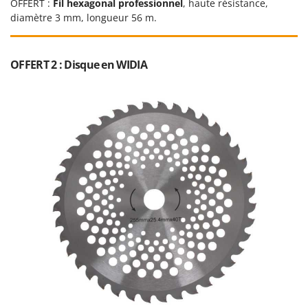
OFFERT :
Fil hexagonal professionnel
, haute résistance,
Resto Italia
diamètre 3 mm, longueur 56 m.
Ribimex
Ripartrak
OFFERT 2 : Disque en WIDIA
Ritter
River Systems
Robomow
Rossofuoco
Rover Pompe
Royal Food
Ryobi
S
S.T.P.
Santos
Sbaraglia
Schnitzer