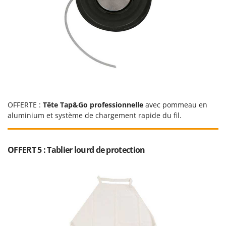
Troy-Bilt
U
Udor
Unger
V
Verdemax
Vesco
OFFERTE :
Tête Tap&Go professionnelle
avec pommeau en
Volpi
aluminium et système de chargement rapide du fil.
W
Waldner
OFFERT 5 : Tablier lourd de protection
Weber
WIDU
Wiper EcoRobot
Wolf Garten
Wortex