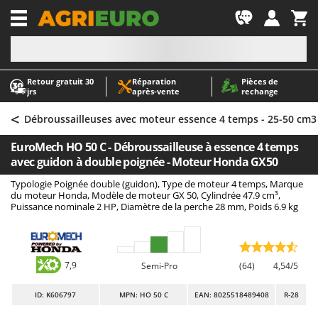
-1
Retour gratuit 30
Réparation
Pièces de
A
A
jrs
après‑vente
rechange
Abris de jardin
ABAC
<
Accessoires pour tracteurs tondeuses autoportés
AgriEuro Premium
Débroussailleuses avec moteur essence 4 temps - 25-50 cm3
Aérateurs Scarificateurs pour gazon
AgriEuro TOP-LINE
EuroMech HO 50 C - Débroussailleuse à essence 4 temps
Arracheuses de pommes de terre pour tracteur
AGT
avec guidon à double poignée - Moteur Honda GX50
Aspirateurs - Balais Électriques
Aima
Typologie Poignée double (guidon), Type de moteur 4 temps, Marque
du moteur Honda, Modèle de moteur GX 50, Cylindrée 47.9 cm³,
Aspirateurs à cendres
Airmec
Puissance nominale 2 HP, Diamètre de la perche 28 mm, Poids 6.9 kg
Aspirateurs à feuilles sur roues
AL-KO
Aspirateurs de piscine
ALA 2000
Aspirateurs Multifonctions
Alce
7,9
Semi-Pro
(64)
4,54/5
Atomiseurs agricoles pour tracteurs
Alpina
ID
: K606797
MPN: HO 50 C
EAN: 8025518489408
R-28
Atomiseurs pour traitements
Ama