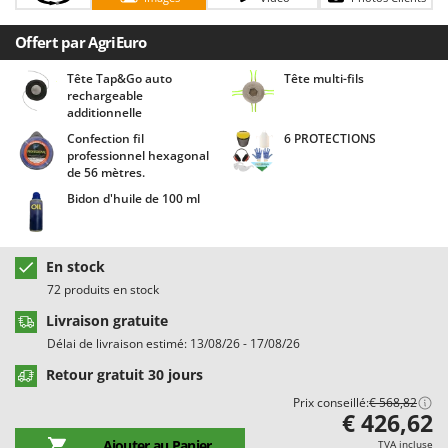
Chaudrons électriques pour polenta
Barbieri
Offert par AgriEuro
Cisailles à gazon à batterie
Batavia
Cisailles taille-haies manuelles
Benassi
Tête Tap&Go auto
Tête multi-fils
rechargeable
Climatiseurs
Beper
additionnelle
Compresseurs d'air électriques
Berkel
Confection fil
6 PROTECTIONS
professionnel hexagonal
Compresseurs pour la récolte des olives et la taille
Bernardi
de 56 mètres.
Coupe-bordures - Trimmers
Bertolini Pumps
Bidon d'huile de 100 ml
Coupe-branches
Besser Vacuum
Couveuses à œufs
Bestway
En stock
Cultivateurs Tiller à ressorts - Extirpateurs
Beta tools
72 produits en stock
Bissell
Livraison gratuite
D
Débroussailleuses
Black & Decker
Délai de livraison estimé: 13/08/26 - 17/08/26
Décompacteurs agricoles
BlackStone
Retour gratuit 30 jours
Découpeurs plasma
Prix conseillé:
€ 568,82
Blue Bird
€ 426,62
Déplaqueuses de gazon
Bomet
Ajouter au Panier
TVA incluse