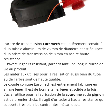
Tondeuses autoportées
Lampacrescia - MGM
Tondeuses débroussailleuses thermiques
Landxcape
Trancheuses
LAR Casalinghi
Trancheuses de sol
Lavor
Transpalettes
Linea VZ
Treuils de débardage
Lisam
L'arbre de transmission
Euromech
est entièrement constitué
Tronçonneuses
Lotusgrill
d'un tube d'aluminium de 28 mm de diamètre et est équipée
d'un arbre de transmission de 8 mm en acaire haute
V
M
Vêtements de Sécurité
résistance.
M.A.I.BO.
Il s'avère léger et résistant, garantissant une longue durée de
Vibroculteurs à tracteur
Macom
vie au produit.
Les matériaux utilisés pour la réalisation aussi bien du tube
Macte Ovens
au de l'arbre sont de haute qualité.
Makita
Le couple conique Euromech est entièrement fabriqué en
MAMMAMIA
alliage léger. Il est de bonne taille, léger et solide à la fois.
L'acier utilisé pour la fabrication de la
couronne
et du
pignon
Marcato
est de premier choix. Il s'agit d'un acier à haute résistance qui
Marina Systems
supporte très bien les contraintes mécaniques.