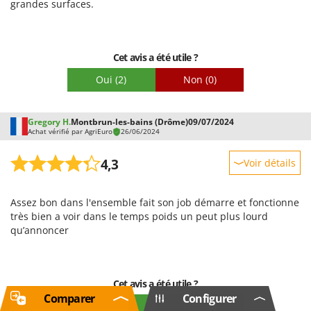
grandes surfaces.
Cet avis a été utile ?
Oui
(2)
Non
(0)
Gregory H.
Montbrun-les-bains (Drôme)
09/07/2024
Achat vérifié par AgriEuro
26/06/2024
4,3
Voir détails
Robustesse
Assez bon dans l'ensemble fait son job démarre et fonctionne
Prestations
très bien a voir dans le temps poids un peut plus lourd
Facilité d'utilisation
qu’annoncer
Qualité / Prix
Facilité de montage
Cet avis a été utile ?
Emballage
Comparer
Configurer
Oui
(9)
Non
(0)