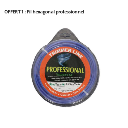
Oriental Koshin
OFFERT 1 : Fil hexagonal professionnel
Outdoorchef
P
Palazzetti
Palumbo Pavi
Partisani
Paterlini
Philips
Pramac
Prismafood
R
R.G.V.
Rato
Reber
Redback