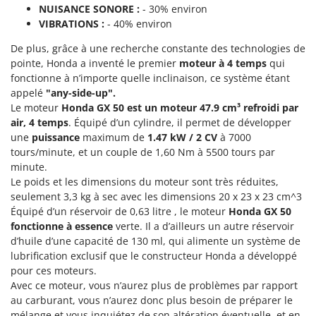
Pulvérisateurs
NUISANCE SONORE :
- 30% environ
GRIFO
VIBRATIONS :
- 40% environ
Pulvérisateurs portés
GVS
De plus, grâce à une recherche constante des technologies de
GYS
R
pointe, Honda a inventé le premier
moteur à 4 temps
qui
Rafraîchisseurs d'air par évaporation
fonctionne à n’importe quelle inclinaison, ce système étant
H
Rampes de chargement en aluminium
appelé
"any-side-up".
Hailo
Le moteur
Honda GX 50 est un moteur 47.9 cm³
refroidi par
Râpes à fromage électriques
Helvi
air, 4 temps
. Équipé d’un cylindre, il permet de développer
Râteaux pour tracteur
Henx
une
puissance
maximum de
1.47 kW / 2 CV
à 7000
Remplisseuses
tours/minute, et un couple de 1,60 Nm à 5500 tours par
HiKOKI
minute.
Robots nettoyeurs de piscine
Honda
Le poids et les dimensions du moteur sont très réduites,
Robots Tondeuses
seulement 3,3 kg à sec avec les dimensions 20 x 23 x 23 cm^3
I
Équipé d’un réservoir de 0,63 litre , le moteur
Honda GX 50
Rogneuses de souches
Idromatic
fonctionne à essence
verte. Il a d’ailleurs un autre réservoir
Rouleaux pour tracteur
d’huile d’une capacité de 130 ml, qui alimente un système de
Il-Tec
lubrification exclusif que le constructeur Honda a développé
Imperia
S
pour ces moteurs.
Scies à os
Infaco
Avec ce moteur, vous n’aurez plus de problèmes par rapport
Scies à Ruban
au carburant, vous n’aurez donc plus besoin de préparer le
Intec
mélange et vous inquiétez de son altération éventuelle, et en