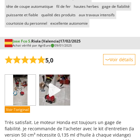
tête de coupe automatique
fil de fer
hautes herbes
gage de fiabilité
puissante et fiable
qualité des produits
aux travaux intensifs
courtoisie du personnel
excellente autonomie
Jose Fco S.
Riola (Valencia)
17/02/2025
Achat vérifié par AgriEuro
09/01/2025
5,0
Voir détails
Robustesse
Prestations
Facilité d'utilisation
Qualité / Prix
Facilité de montage
Voir l'original
Emballage
Très satisfait. Le moteur Honda est toujours un gage de
fiabilité. Je recommande de l'acheter avec le kit d'entretien (la
version 50 cm³ nécessite 0,135 ml d'huile à chaque vidange)