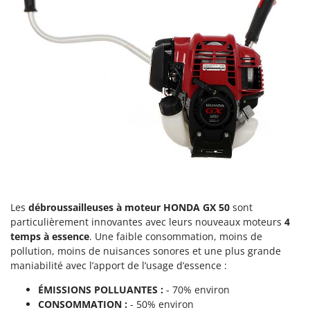
Perches Élagueuses
Francini
Pétrins à Spirale
G
Piscines
G3 Ferrari
Planteuses de pommes de terre pour tracteur
Gardena
Plateaux de coupe pour tracteur
Garofalo
Plumeuses
GeoTech
Pompes d'irrigation à tracteur
GeoTech Pro
Pompes de transfert
Gierre
Pompes immergées électriques
Ginko - MGM
Postes à souder
Gipeco
Les
débroussailleuses à moteur HONDA GX 50
sont
Poussoirs à saucisse
Girmi
particulièrement innovantes avec leurs nouveaux moteurs
4
Power Stations - Batteries - Centrales électriques portables
temps à essence
. Une faible consommation, moins de
GRAEF
pollution, moins de nuisances sonores et une plus grande
Presses à pellets
Gre
maniabilité avec l’apport de l’usage d’essence :
Pressoirs à fruits
GreenBay
ÉMISSIONS POLLUANTES :
- 70% environ
Pressoirs à Raisin
Greenworks
CONSOMMATION :
- 50% environ