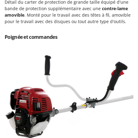
Détail du carter de protection de grande taille équipé d'une
Master
bande de protection supplémentaire avec une
contre-lame
Mastercook
amovible
. Monté pour le travail avec des têtes à fil, amovible
pour le travail avec des disques ou tout autre type d'outils.
Masterpro
McCulloch
Poignée et commandes
MCH
Michelin
Mille
Minox
Mockmill
More than chef
MOSA
MOVA
Mowox
MTD