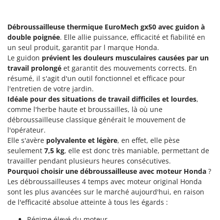
Groupes électrogènes
E
Gyrobroyeurs à lame pour tracteur
EcoFlow
Débroussailleuse thermique EuroMech gx50 avec guidon à
Edilmark
double poignée
. Elle allie puissance, efficacité et fiabilité en
H
un seul produit, garantit par l marque Honda.
Haches - Cognées et Hachettes
Effeuno
Le guidon
prévient les douleurs musculaires causées par un
Hachoirs à viande
Einhell
travail prolongé
et garantit des mouvements corrects. En
Herses à Dents
résumé, il s'agit d'un outil fonctionnel et efficace pour
Elegen
l'entretien de votre jardin.
Herses Rotatives
Energy Gruppi
Idéale pour des situations de travail difficiles et lourdes
,
comme l'herbe haute et broussailles, là où une
Enotecnica Pillan
L
débroussailleuse classique générait le mouvement de
Lames à neige
Eschenfelder
l'opérateur.
Lames niveleuses pour tracteur
EuroMech
Elle s'avère
polyvalente et légère
, en effet, elle pèse
seulement
7,5 kg
, elle est donc très maniable, permettant de
Lave-vitres
Eurosystems
travailler pendant plusieurs heures consécutives.
Lieuses électriques pour vignes
Pourquoi choisir une débroussailleuse avec moteur Honda
?
F
Les débroussailleuses 4 temps avec moteur original Honda
FAC
M
sont les plus avancées sur le marché aujourd'hui, en raison
Machines à pâtes
Fama Industrie
de l'efficacité absolue atteinte à tous les égards :
Machines de nettoyage pour panneaux photovoltaïques et surfaces vitrées
Famag
Régime élevé du moteur