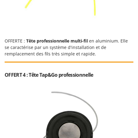
Stiga
Stocker
Sunseeker
T
Tecla
OFFERTE :
Tête professionnelle multi-fil
en aluminium. Elle
se caractérise par un système d'installation et de
TecnoGen
remplacement des fils très simple et rapide.
Tellarini Pompe
Telwin
OFFERT 4 : Tête Tap&Go professionnelle
Tenco
Tineco
Titania
Tornado
Tre Spade
Trev - Abrek - TecnoVIR
Trotec