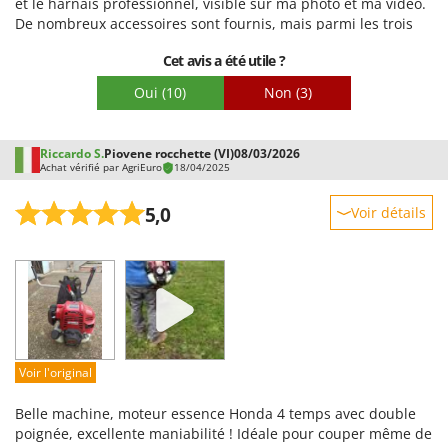
et le harnais professionnel, visible sur ma photo et ma vidéo.
De nombreux accessoires sont fournis, mais parmi les trois
têtes de coupe, j'ai finalement utilisé celle à plusieurs fils avec
Cet avis a été utile ?
seulement deux doubles fils. Les six premières heures de
travail se sont parfaitement déroulées et j'ai pu désherber
Oui
(10)
Non
(3)
une petite zone envahie par les mauvaises herbes. Pour
l'entretien, alignez l'arbre de transmission (tube) si vous ne
souhaitez pas le démonter et lisez attentivement la notice.
Riccardo S.
Piovene rocchette (VI)
08/03/2026
Achat vérifié par AgriEuro
18/04/2025
5,0
Voir détails
Robustesse
Prestations
Facilité d'utilisation
Qualité / Prix
Facilité de montage
Voir l'original
Emballage
Belle machine, moteur essence Honda 4 temps avec double
poignée, excellente maniabilité ! Idéale pour couper même de