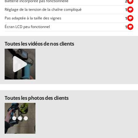
Batterie incorporée pas fonctionnelle
2
Worx
Réglage de la tension de la chaîne compliqué
1
Y
Pas adaptée à la taille des vignes
1
Yard Force
Écran LCD peu fonctionnel
1
Z
Zanon
Toutes les vidéos de nos clients
Zephir
ZGrills
Zodiac
Zomax
Toutes les photos des clients