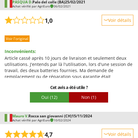
PASQUA D.
Palo del colle (BA)
25/02/2021
eu une conception délibérée visant à limiter la durée de vie
Achat vérifié par AgriEuro
06/02/2021
des batteries. Vu le prix élevé de l'appareil, cette pratique est
d'autant plus regrettable, même deux ans après l'achat. Autre
1,0
Voir détails
point critique : la solidité du carter en plastique qui protège
le pignon de la chaîne. Je le trouve fabriqué en plastique de
Robustesse
piètre qualité et il aurait pu être plus épais, car il se fissure
Voir l'original
Prestations
facilement.
Facilité d'utilisation
Inconvénients:
Qualité / Prix
Article cassé après 10 jours de livraison et seulement deux
utilisations. J'entends par là l'utilisation, lors d'une session de
Facilité de montage
travail, des deux batteries fournies. Ma demande de
Emballage
remplacement ou de réparation sous garantie était
excessivement compliquée et, malgré plusieurs tentatives de
Cet avis a été utile ?
ma part, je n'y ai toujours pas donné suite de la part
d'Agrieuro.
Oui
(12)
Non
(1)
Mauro V.
Rocca san giovanni (CH)
15/11/2024
Achat vérifié par AgriEuro
10/02/2024
4,7
Voir détails