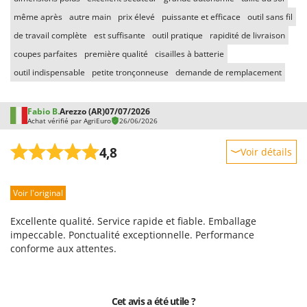
même après
autre main
prix élevé
puissante et efficace
outil sans fil
de travail complète
est suffisante
outil pratique
rapidité de livraison
coupes parfaites
première qualité
cisailles à batterie
outil indispensable
petite tronçonneuse
demande de remplacement
Fabio B.
Arezzo (AR)
07/07/2026
Achat vérifié par AgriEuro
26/06/2026
4,8
Voir détails
Robustesse
Voir l'original
Prestations
Facilité d'utilisation
Excellente qualité. Service rapide et fiable. Emballage
Qualité / Prix
impeccable. Ponctualité exceptionnelle. Performance
conforme aux attentes.
Facilité de montage
Emballage
Cet avis a été utile ?