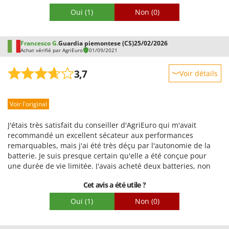
Oui
(1)
Non
(0)
Francesco G.
Guardia piemontese (CS)
25/02/2026
Achat vérifié par AgriEuro
01/09/2021
3,7
Voir détails
Robustesse
Voir l'original
Prestations
Facilité d'utilisation
J'étais très satisfait du conseiller d'AgriEuro qui m'avait
Qualité / Prix
recommandé un excellent sécateur aux performances
remarquables, mais j'ai été très déçu par l'autonomie de la
Facilité de montage
batterie. Je suis presque certain qu'elle a été conçue pour
Emballage
une durée de vie limitée. J'avais acheté deux batteries, non
seulement pour une plus grande autonomie, mais aussi pour
Cet avis a été utile ?
éviter d'en solliciter une seule. J'ai toujours été très prudent
avec les batteries, que ce soit pour mon téléphone portable
Oui
(1)
Non
(0)
ou tout autre outil sans fil. Or, les deux batteries de ces
tronçonneuses ont rendu l'âme juste avant la fin de leur
garantie de deux mois. Il est donc plus que suspect qu'il y ait