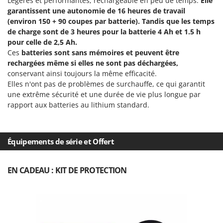
Légères et performantes, rechargeable en peu de temps.
Elle
Master
garantissent une autonomie de 16 heures de travail
Mastercook
(environ 150 + 90 coupes par batterie). Tandis que les temps
de charge sont de 3 heures pour la batterie 4 Ah et 1.5 h
Masterpro
pour celle de 2,5 Ah.
McCulloch
Ces
batteries sont sans mémoires et peuvent être
rechargées même si elles ne sont pas déchargées,
MCH
conservant ainsi toujours la même efficacité.
Michelin
Elles n'ont pas de problèmes de surchauffe, ce qui garantit
une extrême sécurité et une durée de vie plus longue par
Mille
rapport aux batteries au lithium standard.
Minox
Mockmill
More than chef
Équipements de série et Offert
MOSA
EN CADEAU : KIT DE PROTECTION
MOVA
Mowox
MTD