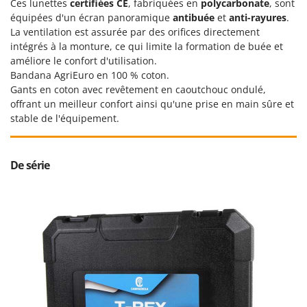
Ces lunettes
certifiées CE
, fabriquées en
polycarbonate
, sont
Oriental Koshin
équipées d'un écran panoramique
antibuée
et
anti-rayures
.
Outdoorchef
La ventilation est assurée par des orifices directement
intégrés à la monture, ce qui limite la formation de buée et
P
améliore le confort d'utilisation.
Palazzetti
Bandana AgriEuro en 100 % coton.
Palumbo Pavi
Gants en coton avec revêtement en caoutchouc ondulé,
offrant un meilleur confort ainsi qu'une prise en main sûre et
Partisani
stable de l'équipement.
Paterlini
Philips
De série
Pramac
Prismafood
R
R.G.V.
Rato
Reber
Redback