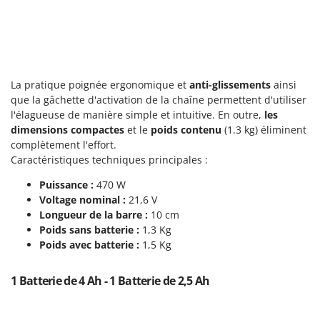
Scies alternatives à batterie
Intex
Scies de jardin télescopiques
Italyco
Sécateurs électriques à batterie
ITM
Sécateurs et Échenilloirs manuels
La pratique poignée ergonomique et
J
anti-glissements
ainsi
Sécateurs pneumatiques
JOLLY ITALIA
que la gâchette d'activation de la chaîne permettent d'utiliser
Semoirs et Épandeurs d'engrais
l'élagueuse de manière simple et intuitive. En outre,
les
K
dimensions compactes
et le
poids contenu
(1.3 kg) éliminent
Socs pour tracteur
KAAZ
complètement l'effort.
Souffleurs aspirateurs pour Feuilles
Karcher
Caractéristiques techniques principales :
Soufreuses - Poudreuses à dos
Kasco
Puissance :
470 W
Soufreuses - Poudreuses pour tracteur
Voltage nominal :
21,6 V
Kemper
Longueur de la barre :
10 cm
Keter
T
Poids sans batterie :
1,3 Kg
Taille-haies
KitchenAid
Poids avec batterie :
1,5 Kg
Taille-haies à bras pour tracteur
Komo
1 Batterie de 4 Ah - 1 Batterie de 2,5 Ah
Tarières
L
Tondeuses à Gazon
Laica