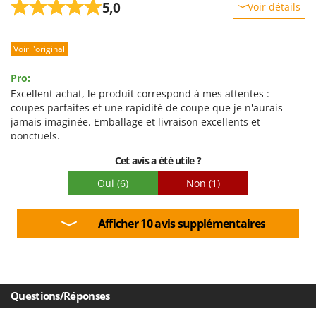
5,0
Voir détails
Robustesse
Voir l'original
Prestations
Facilité d'utilisation
Pro:
Qualité / Prix
Excellent achat, le produit correspond à mes attentes :
coupes parfaites et une rapidité de coupe que je n'aurais
Facilité de montage
jamais imaginée. Emballage et livraison excellents et
Emballage
ponctuels.
Cet avis a été utile ?
Oui
(6)
Non
(1)
Afficher 10 avis supplémentaires
Questions/Réponses