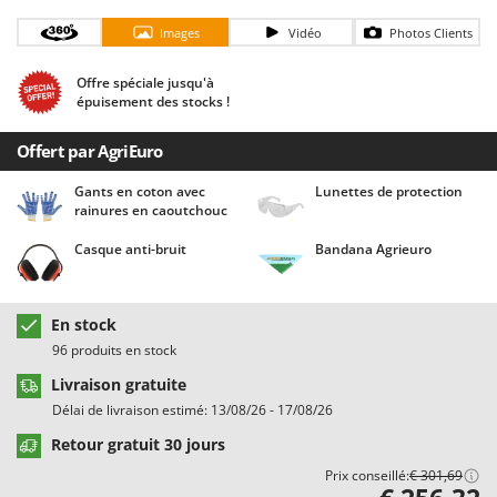
Chaudrons électriques pour polenta
Barbieri
Images
Vidéo
Photos Clients
Cisailles à gazon à batterie
Batavia
Cisailles taille-haies manuelles
Benassi
Offre spéciale jusqu'à
épuisement des stocks !
Climatiseurs
Beper
Compresseurs d'air électriques
Berkel
Offert par AgriEuro
Compresseurs pour la récolte des olives et la taille
Bernardi
Gants en coton avec
Lunettes de protection
rainures en caoutchouc
Coupe-bordures - Trimmers
Bertolini Pumps
Coupe-branches
Besser Vacuum
Casque anti-bruit
Bandana Agrieuro
Couveuses à œufs
Bestway
Cultivateurs Tiller à ressorts - Extirpateurs
Beta tools
En stock
Bissell
96 produits en stock
D
Débroussailleuses
Black & Decker
Livraison gratuite
Décompacteurs agricoles
Délai de livraison estimé: 13/08/26 - 17/08/26
BlackStone
Découpeurs plasma
Retour gratuit 30 jours
Blue Bird
Prix conseillé:
€ 301,69
Déplaqueuses de gazon
Bomet