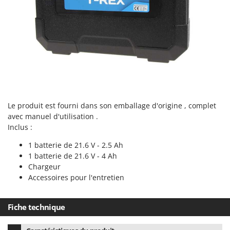
Resto Italia
Ribimex
Ripartrak
Ritter
River Systems
Robomow
Rossofuoco
Le produit est fourni dans son emballage d'origine , complet
Rover Pompe
avec manuel d'utilisation .
Inclus :
Royal Food
Ryobi
1 batterie de 21.6 V - 2.5 Ah
1 batterie de 21.6 V - 4 Ah
S
Chargeur
S.T.P.
Accessoires pour l'entretien
Santos
Sbaraglia
Fiche technique
Schnitzer