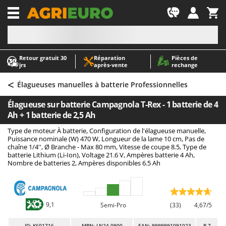
-1
Retour gratuit 30
Réparation
Pièces de
A
A
jrs
après‑vente
rechange
Abris de jardin
ABAC
<
Accessoires pour tracteurs tondeuses autoportés
AgriEuro Premium
Élagueuses manuelles à batterie Professionnelles
Aérateurs Scarificateurs pour gazon
AgriEuro TOP-LINE
Élagueuse sur batterie Campagnola T-Rex - 1 batterie de 4
Arracheuses de pommes de terre pour tracteur
AGT
Ah + 1 batterie de 2,5 Ah
Aspirateurs - Balais Électriques
Aima
Type de moteur À batterie, Configuration de l'élagueuse manuelle,
Puissance nominale (W) 470 W, Longueur de la lame 10 cm, Pas de
Aspirateurs à cendres
Airmec
chaîne 1/4'', Ø Branche - Max 80 mm, Vitesse de coupe 8.5, Type de
batterie Lithium (Li-Ion), Voltage 21.6 V, Ampères batterie 4 Ah,
Aspirateurs à feuilles sur roues
AL-KO
Nombre de batteries 2, Ampères disponibles 6.5 Ah
Aspirateurs de piscine
ALA 2000
Aspirateurs Multifonctions
Alce
Atomiseurs agricoles pour tracteurs
Alpina
9,1
Semi-Pro
(33)
4,67/5
Atomiseurs pour traitements
Ama
ID
: K601716
MPN: LN24.0900
EAN: 9999991091023
R-7