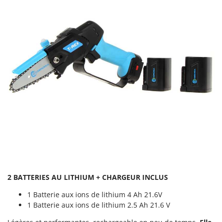
Tondeuses autoportées
Lampacrescia - MGM
Tondeuses débroussailleuses thermiques
Landxcape
Trancheuses
LAR Casalinghi
Trancheuses de sol
Lavor
Transpalettes
Linea VZ
Treuils de débardage
Lisam
Tronçonneuses
Lotusgrill
V
M
Vêtements de Sécurité
M.A.I.BO.
Vibroculteurs à tracteur
Macom
Macte Ovens
Makita
2 BATTERIES AU LITHIUM + CHARGEUR INCLUS
MAMMAMIA
1 Batterie aux ions de lithium 4 Ah 21.6V
Marcato
1 Batterie aux ions de lithium 2.5 Ah 21.6 V
Marina Systems