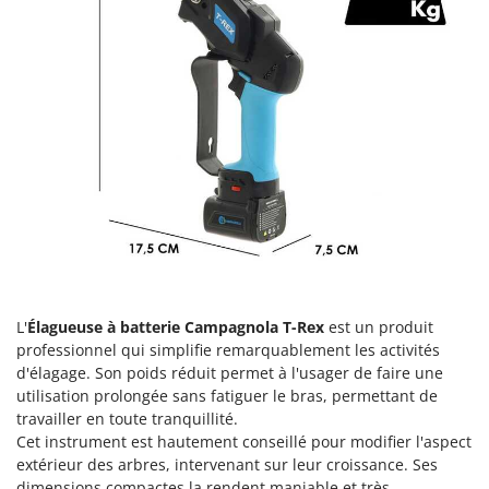
Groupes électrogènes
E
Gyrobroyeurs à lame pour tracteur
EcoFlow
Edilmark
H
Haches - Cognées et Hachettes
Effeuno
Hachoirs à viande
Einhell
Herses à Dents
Elegen
Herses Rotatives
Energy Gruppi
Enotecnica Pillan
L
Lames à neige
Eschenfelder
Lames niveleuses pour tracteur
EuroMech
L'
Élagueuse à batterie Campagnola T-Rex
est un produit
Lave-vitres
Eurosystems
professionnel qui simplifie remarquablement les activités
Lieuses électriques pour vignes
d'élagage. Son poids réduit permet à l'usager de faire une
F
utilisation prolongée sans fatiguer le bras, permettant de
FAC
M
travailler en toute tranquillité.
Machines à pâtes
Fama Industrie
Cet instrument est hautement conseillé pour modifier l'aspect
Machines de nettoyage pour panneaux photovoltaïques et surfaces vitrées
extérieur des arbres, intervenant sur leur croissance. Ses
Famag
dimensions compactes la rendent maniable et très