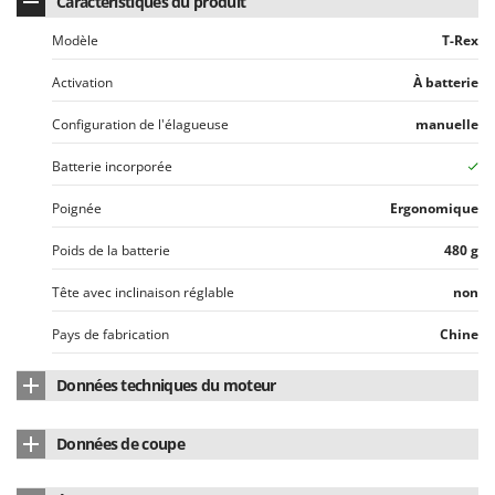
Caractéristiques du produit
Seven Italy
Modèle
T-Rex
Shark
Silky
Activation
À batterie
Simatech
Configuration de l'élagueuse
manuelle
Sirman
Batterie incorporée
Skil
Smartwood
Poignée
Ergonomique
Smeg
Poids de la batterie
480 g
Snapper
Tête avec inclinaison réglable
non
Solidur
Pays de fabrication
Chine
Spice Electronics
Spiralmac
Données techniques du moteur
Spring Protezione
Marque du moteur
Campagnola
Spyro
Données de coupe
Type de moteur
À batterie
Stanley
Ø Branche - Max
80 mm