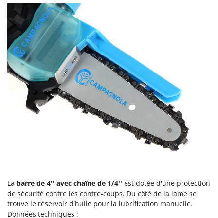
Perches Élagueuses
Francini
Pétrins à Spirale
G
Piscines
G3 Ferrari
Planteuses de pommes de terre pour tracteur
Gardena
Plateaux de coupe pour tracteur
Garofalo
Plumeuses
GeoTech
Pompes d'irrigation à tracteur
GeoTech Pro
Pompes de transfert
Gierre
Pompes immergées électriques
Ginko - MGM
Postes à souder
Gipeco
Poussoirs à saucisse
Girmi
Power Stations - Batteries - Centrales électriques portables
GRAEF
Presses à pellets
Gre
La
barre de 4'' avec chaîne de 1/4''
est dotée d'une protection
Pressoirs à fruits
de sécurité contre les contre-coups. Du côté de la lame se
GreenBay
trouve le réservoir d'huile pour la lubrification manuelle.
Pressoirs à Raisin
Greenworks
Données techniques :