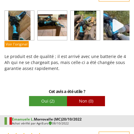
Robustesse
Prestations
Facilité d'utilisation
Qualité / Prix
Facilité de montage
Voir l'original
Emballage
Le produit est de qualité ; il est arrivé avec une batterie de 4
Ah qui ne se chargeait pas, mais celle-ci a été changée sous
garantie assez rapidement.
Cet avis a été utile ?
Oui
(2)
Non
(0)
Emanuele L.
Morrovalle (MC)
20/10/2022
Achat vérifié par AgriEuro
08/10/2022