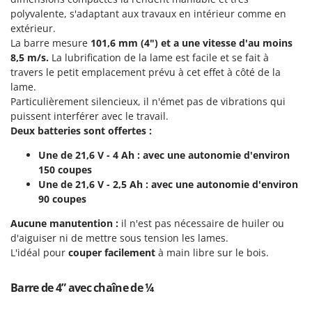
Machines pour la transformation des fruits
Famur
polyvalente, s'adaptant aux travaux en intérieur comme en
Machines sous vide
extérieur.
FARMER
La barre mesure
101,6 mm (4") et a une vitesse d'au moins
Motobineuses
FBC
8,5 m/s.
La lubrification de la lame est facile et se fait à
Motoculteurs
travers le petit emplacement prévu à cet effet à côté de la
Ferrari Group
lame.
Motofaucheuses
Ferroni
Particulièrement silencieux, il n'émet pas de vibrations qui
Motopompes pour irrigation
Ferrua
puissent interférer avec le travail.
Moulins à céréales électriques
Deux batteries sont offertes :
FIAC
Moulins à farine
Une de 21,6 V - 4 Ah : avec une autonomie d'environ
FIEM
150 coupes
Fimar
N
Une de 21,6 V - 2,5 Ah : avec une autonomie d'environ
Nettoyeurs et Balais à vapeur
FINI
90 coupes
Nettoyeurs haute pression
Fiorentini
Aucune manutention :
il n'est pas nécessaire de huiler ou
Nettoyeurs tapis, moquettes et tapisseries
d'aiguiser ni de mettre sous tension les lames.
Fiskars
L'idéal pour
couper facilement
à main libre sur le bois.
Flymo
P
Peignes vibreurs et Secoueurs à olives
Fontana Forni
Barre de 4” avec chaîne de ¼
Pelles rétros pour tracteur
Forest Master