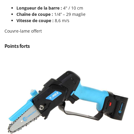
Pulvérisateurs
GRIFO
Longueur de la barre :
4" / 10 cm
Pulvérisateurs portés
GVS
Chaîne de coupe :
1/4’’ – 29 maglie
Vitesse de coupe :
8,6 m/s
GYS
R
Rafraîchisseurs d'air par évaporation
Couvre-lame offert
H
Rampes de chargement en aluminium
Hailo
Points forts
Râpes à fromage électriques
Helvi
Râteaux pour tracteur
Henx
Remplisseuses
HiKOKI
Robots nettoyeurs de piscine
Honda
Robots Tondeuses
I
Rogneuses de souches
Idromatic
Rouleaux pour tracteur
Il-Tec
Imperia
S
Scies à os
Infaco
Scies à Ruban
Intec