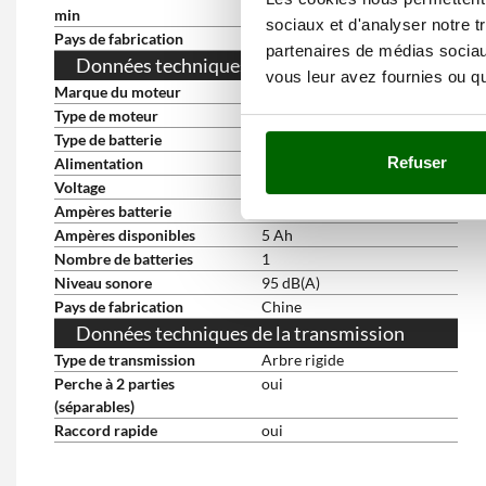
min
sociaux et d'analyser notre t
Pays de fabrication
Chine
partenaires de médias sociaux
Données techniques du moteur
vous leur avez fournies ou qu'
Marque du moteur
DeWalt
Type de moteur
À batterie
Type de batterie
Lithium (Li-Ion)
Refuser
Alimentation
À batterie
Voltage
18 V
Ampères batterie
5 Ah
Ampères disponibles
5 Ah
Nombre de batteries
1
Niveau sonore
95 dB(A)
Pays de fabrication
Chine
Données techniques de la transmission
Type de transmission
Arbre rigide
Perche à 2 parties
oui
(séparables)
Raccord rapide
oui