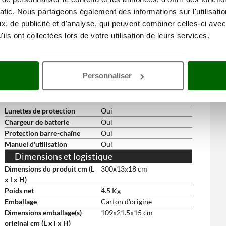
Batterie partagée
Multi-outils
rafic. Nous partageons également des informations sur l'utilisati
Tendeur de chaîne
oui
, de publicité et d'analyse, qui peuvent combiner celles-ci avec
Tendeur de chaîne latéral
oui
ils ont collectées lors de votre utilisation de leurs services.
Poignée souple en
Oui
caoutchouc
Indicateur de niveau sur
oui
réservoir
Personnaliser
Accessoires de série et gratuits
Harnais standard
Oui
Lunettes de protection
Oui
Chargeur de batterie
Oui
Protection barre-chaîne
Oui
Manuel d'utilisation
Oui
Dimensions et logistique
Dimensions du produit cm (L
300x13x18 cm
x l x H)
Poids net
4.5 Kg
Emballage
Carton d'origine
Dimensions emballage(s)
109x21.5x15 cm
original cm (L x l x H)