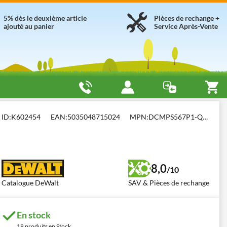
5% dès le deuxième article
Pièces de rechange +
ajouté au panier
Service Après-Vente
obbystiques à batterie
DeWalt DCMPS567P1-QW
ID:
K602454
EAN:
5035048715024
MPN:
DCMPS567P1-QW
8,0
/10
Catalogue DeWalt
SAV & Pièces de rechange
En stock
18 produits en Stock