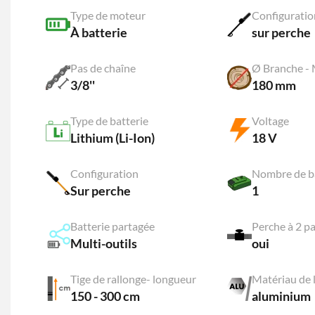
Type de moteur
Configuratio
À batterie
sur perche
Pas de chaîne
Ø Branche -
3/8''
180 mm
Type de batterie
Voltage
Lithium (Li-Ion)
18 V
Configuration
Nombre de ba
Sur perche
1
Batterie partagée
Multi-outils
oui
Tige de rallonge- longueur
Matériau de 
150 - 300 cm
aluminium