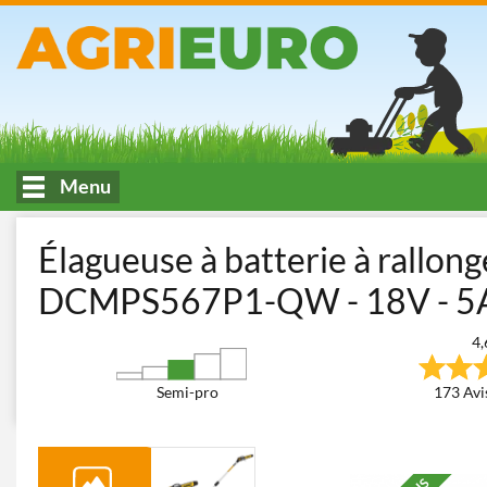
Menu
Accueil
Taille - élagage
Perches Élagueuses
Perches Élagueus
Élagueuse à batterie à rallon
DCMPS567P1-QW - 18V - 
4,
Semi-pro
173 Avis