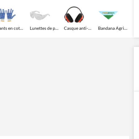
Gants en coton avec rainures en caoutchouc
Lunettes de protection
Casque anti-bruit
Bandana Agrieuro