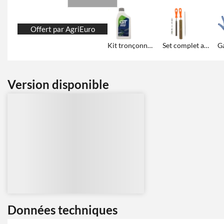
Offert par AgriEuro
Kit tronçonneuse
Set complet affûtage chaîne
Version disponible
Données techniques