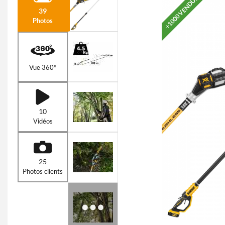
+1000 VENDUS
39
Photos
Vue 360°
10
Vidéos
25
Photos clients