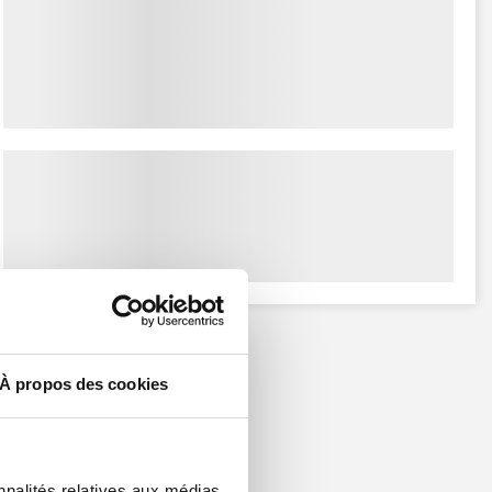
À propos des cookies
nnalités relatives aux médias