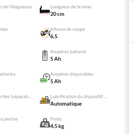
n de l'élagueuse
Longueur de la lame
20 cm
 Max
Vitesse de coupe
6.5
Ampères batterie
5 Ah
tteries
Ampères disponibles
5 Ah
Perche à 2 parties (séparables)
Lubrification du dispositif de coupe
Automatique
la perche
Poids
4.5 kg