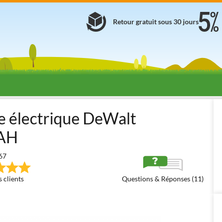
Retour gratuit sous 30 jours
es à Batterie
Perches Élagueuses à Batterie
Perches Élagueuses H
ge électrique DeWalt
5AH
67
 clients
Questions & Réponses (11)