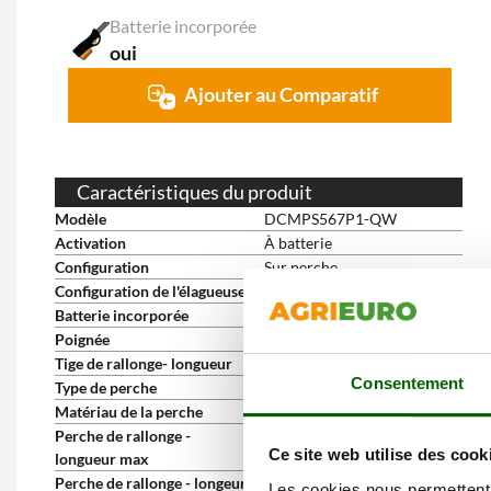
Batterie incorporée
oui
Ajouter au Comparatif
Caractéristiques du produit
Modèle
DCMPS567P1-QW
Activation
À batterie
Configuration
Sur perche
Configuration de l'élagueuse
sur perche
Batterie incorporée
oui
Poignée
Standard
Tige de rallonge- longueur
150 - 300 cm
Consentement
Type de perche
fixe + rallonge
Matériau de la perche
aluminium
Perche de rallonge -
300 cm
Ce site web utilise des cook
longueur max
Perche de rallonge - longeur
150 cm
Les cookies nous permettent d