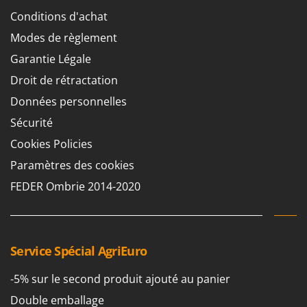
Groupes électrogènes
Conditions d'achat
E
Gyrobroyeurs à lame pour tracteur
EcoFlow
Modes de règlement
Edilmark
Garantie Légale
H
Haches - Cognées et Hachettes
Effeuno
Droit de rétractation
Hachoirs à viande
Einhell
Données personnelles
Herses à Dents
Elegen
Sécurité
Herses Rotatives
Energy Gruppi
Cookies Policies
Enotecnica Pillan
L
Paramètres des cookies
Lames à neige
Eschenfelder
FEDER Ombrie 2014-2020
Lames niveleuses pour tracteur
EuroMech
Lave-vitres
Eurosystems
Lieuses électriques pour vignes
F
Service Spécial AgriEuro
FAC
M
Machines à pâtes
Fama Industrie
-5% sur le second produit ajouté au panier
Machines de nettoyage pour panneaux photovoltaïques et surfaces vitrées
Famag
Double emballage