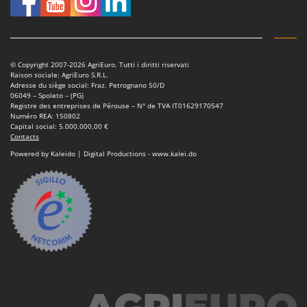
Scies alternatives à batterie
Intex
Scies de jardin télescopiques
Italyco
Sécateurs électriques à batterie
ITM
Sécateurs et Échenilloirs manuels
© Copyright 2007-2026 AgriEuro. Tutti i diritti riservati
Raison sociale: AgriEuro S.R.L.
J
Sécateurs pneumatiques
Adresse du siège social: Fraz. Petrognano 50/D
JOLLY ITALIA
06049 – Spoleto – (PG)
Semoirs et Épandeurs d'engrais
Registre des entreprises de Pérouse – N° de TVA IT01629170547
Numéro REA: 150802
K
Socs pour tracteur
Capital social: 5.000.000,00 €
KAAZ
Contacts
Souffleurs aspirateurs pour Feuilles
Karcher
Powered by Kaleido | Digital Productions - www.kalei.do
Soufreuses - Poudreuses à dos
Kasco
Soufreuses - Poudreuses pour tracteur
Kemper
Keter
T
Taille-haies
KitchenAid
Taille-haies à bras pour tracteur
Komo
Tarières
L
Tondeuses à Gazon
Laica