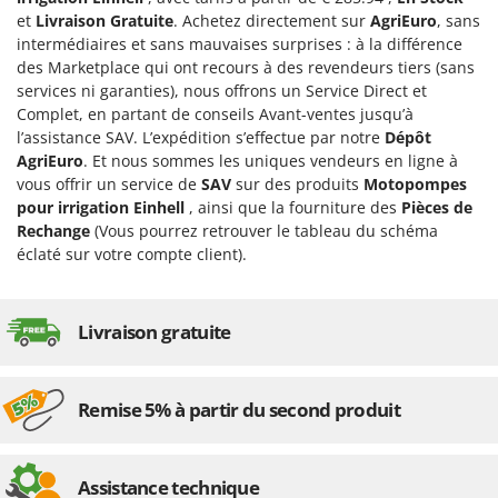
Désherbeurs thermiques et mécaniques
Bosch
et
Livraison Gratuite
. Achetez directement sur
AgriEuro
, sans
intermédiaires et sans mauvaises surprises : à la différence
Déshumidificateurs
Brumi
des Marketplace qui ont recours à des revendeurs tiers (sans
Draineuses
BullMach
services ni garanties), nous offrons un Service Direct et
Complet, en partant de conseils Avant-ventes jusqu’à
E
C
l’assistance SAV. L’expédition s’effectue par notre
Dépôt
Échelles en aluminium
C.EL.ME.
AgriEuro
. Et nous sommes les uniques vendeurs en ligne à
Effaroucheurs d'oiseaux
Calory Forni
vous offrir un service de
SAV
sur des produits
Motopompes
pour irrigation Einhell
, ainsi que la fourniture des
Pièces de
Effeuilleuses pour olives
Campagnola
Rechange
(Vous pourrez retrouver le tableau du schéma
Égreneuses à maïs
Campingaz
éclaté sur votre compte client).
Électropompes pour la maison et le jardin
Castelgarden
Éleveuses artificielles pour poussins
Castellari
Livraison gratuite
Enfouisseurs de pierres
Ceccato Olindo
Enrouleurs de filets pour olives
Char-Broil
Remise 5% à partir du second produit
Épareuses pour tracteur
Classe
Épépineuses
Clementi
Équipements de protection des voies respiratoires
Cofra
Assistance technique