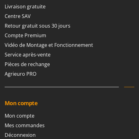
Machines pour la transformation des fruits
Famur
Livraison gratuite
Machines sous vide
FARMER
Centre SAV
Motobineuses
FBC
Retour gratuit sous 30 jours
Motoculteurs
Ferrari Group
Compte Premium
Motofaucheuses
Ferroni
Vidéo de Montage et Fonctionnement
Motopompes pour irrigation
Ferrua
Service après-vente
Moulins à céréales électriques
FIAC
Pièces de rechange
Moulins à farine
FIEM
Agrieuro PRO
Fimar
N
Nettoyeurs et Balais à vapeur
FINI
Nettoyeurs haute pression
Fiorentini
Mon compte
Nettoyeurs tapis, moquettes et tapisseries
Fiskars
Mon compte
Flymo
P
Peignes vibreurs et Secoueurs à olives
Mes commandes
Fontana Forni
Pelles rétros pour tracteur
Déconnexion
Forest Master