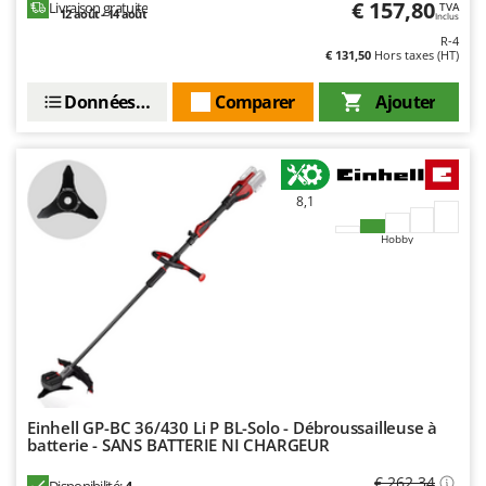
N
€ 157,80
Livraison gratuite
TVA
New O.M.R.A.
12 août - 14 août
Inclus
R-4
Nilfisk
€ 131,50
Hors taxes (HT)
Ninja
Données techniques
Comparer
Ajouter
Novatec
Novital
NuAir
8,1
NuovaFac
Hobby
O
Officine Savioli
Oliviero
Olix
OMA
Omas
Einhell GP-BC 36/430 Li P BL-Solo - Débroussailleuse à
Ompagrill
batterie - SANS BATTERIE NI CHARGEUR
Ooni
€ 262,34