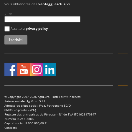
vous obtiendrez des
vantaggi esclusivi
.
Email
Si è verificato un errore
Accetto la
privacy policy
© Copyright 2007-2026 AgriEuro. Tutti i diritti riservati
Raison sociale: AgriEuro S.R.L.
Adresse du siège social: Fraz. Petrognano 50/D
06049 – Spoleto – (PG)
Registre des entreprises de Pérouse – N° de TVA IT01629170547
Numéro REA: 150802
Capital social: 5.000.000,00 €
Contacts