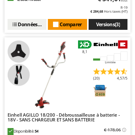
Inclus
Master
R-19
€ 284,68
Hors taxes (HT)
Mastercook
Masterpro
Données techniques
Comparer
Versions(3)
McCulloch
MCH
Michelin
8,1
Mille
Limitée
Minox
Mockmill
(20)
4,57/5
More than chef
MOSA
MOVA
Mowox
Einhell AGILLO 18/200 - Débroussailleuse à batterie -
18V - SANS CHARGEUR ET SANS BATTERIE
MTD
€ 178,06
Disponibilité:
54