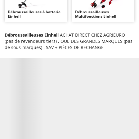
Autolaveuses
Ambrogio Robot
Débroussailleuses à batterie
Débroussailleuses
Autres produits
Annovi Reverberi
Einhell
Multifonctions Einhell
ANTHBOT
B
Balayeuses
Archman
Débroussailleuses Einhell
ACHAT DIRECT CHEZ AGRIEURO
(pas de revendeurs tiers) , QUE DES GRANDES MARQUES (pas
Bancs de scie pour le bois - Scies à bûches
Arco
de sous-marques) , SAV + PIÈCES DE RECHANGE
Barbecues
Ardes
Bennes pour tracteur
Argo
Brosses pour sols extérieurs
Ariete
Brouettes à moteur
Artus
Broyeurs à axe horizontal pour tracteur
Attila
Broyeurs de branches et végétaux
Ausonia
Butteurs pour tracteur
Awelco
C
B
Chargeurs de batterie - Démarreurs
Baesso
Charrues pour tracteur
Bahco