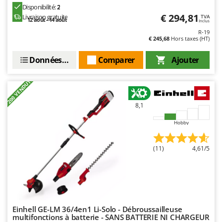
Resto Italia
Disponibilité:
2
€ 294,81
Livraison gratuite
TVA
Ribimex
12 août - 14 août
Inclus
R-19
Ripartrak
€ 245,68
Hors taxes (HT)
Ritter
Données techniques
Comparer
Ajouter
River Systems
Robomow
+200 VENDUTI
Rossofuoco
8,1
Rover Pompe
Royal Food
Hobby
Ryobi
(11)
4,61/5
S
S.T.P.
Santos
Sbaraglia
Einhell GE-LM 36/4en1 Li-Solo - Débroussailleuse
Schnitzer
multifonctions à batterie - SANS BATTERIE NI CHARGEUR