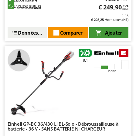
Disponibilité:
4
Oriental Koshin
€ 249,90
Livraison gratuite
TVA
12 août - 14 août
Inclus
Outdoorchef
R-13
€ 208,25
Hors taxes (HT)
P
Palazzetti
Données techniques
Comparer
Ajouter
Palumbo Pavi
Partisani
Paterlini
8,1
Philips
Hobby
Pramac
Prismafood
R
R.G.V.
Rato
Reber
Einhell GP-BC 36/430 Li BL-Solo - Débroussailleuse à
batterie - 36 V - SANS BATTERIE NI CHARGEUR
Redback