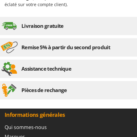
Stiga
éclaté sur votre compte client).
Stocker
Sunseeker
Livraison gratuite
T
Tecla
Remise 5% à partir du second produit
TecnoGen
Tellarini Pompe
Telwin
Assistance technique
Tenco
Tineco
Pièces de rechange
Titania
Tornado
Tre Spade
Informations générales
Trev - Abrek - TecnoVIR
Qui sommes-nous
Trotec
Marques