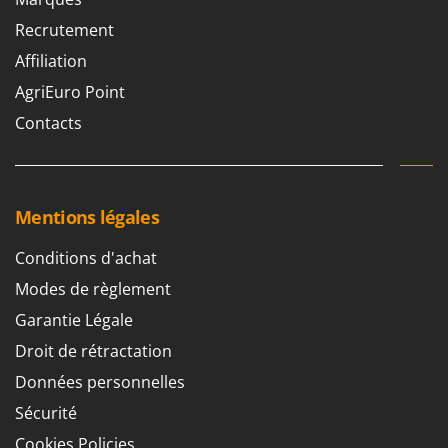
Troy-Bilt
Recrutement
U
Affiliation
Udor
AgriEuro Point
Unger
Contacts
V
Verdemax
Vesco
Mentions légales
Volpi
Conditions d'achat
W
Waldner
Modes de règlement
Weber
Garantie Légale
WIDU
Droit de rétractation
Wiper EcoRobot
Données personnelles
Wolf Garten
Sécurité
Wortex
Cookies Policies