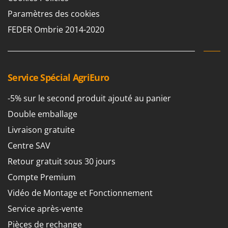
Worx
Paramètres des cookies
Y
FEDER Ombrie 2014-2020
Yard Force
Z
Zanon
Service Spécial AgriEuro
Zephir
ZGrills
-5% sur le second produit ajouté au panier
Zodiac
Double emballage
Zomax
Livraison gratuite
Centre SAV
Retour gratuit sous 30 jours
Compte Premium
Vidéo de Montage et Fonctionnement
Service après-vente
Pièces de rechange