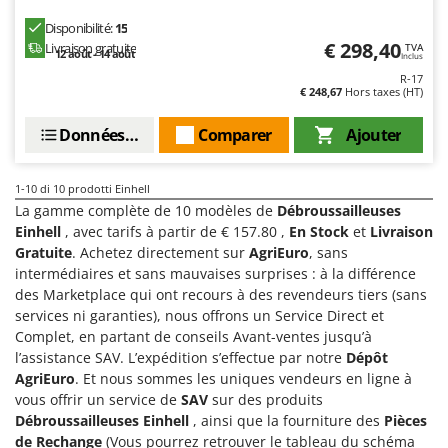
Seven Italy
Disponibilité:
15
Shark
€ 298,40
Livraison gratuite
TVA
12 août - 14 août
Inclus
Silky
R-17
€ 248,67
Hors taxes (HT)
Simatech
Sirman
Données techniques
Comparer
Ajouter
Skil
Smartwood
1-10
di 10 prodotti Einhell
La gamme complète de 10 modèles de
Débroussailleuses
Smeg
Einhell
, avec tarifs à partir de € 157.80 ,
En Stock
et
Livraison
Snapper
Gratuite
. Achetez directement sur
AgriEuro
, sans
intermédiaires et sans mauvaises surprises : à la différence
Solidur
des Marketplace qui ont recours à des revendeurs tiers (sans
Spice Electronics
services ni garanties), nous offrons un Service Direct et
Complet, en partant de conseils Avant-ventes jusqu’à
Spiralmac
l’assistance SAV. L’expédition s’effectue par notre
Dépôt
Spring Protezione
AgriEuro
. Et nous sommes les uniques vendeurs en ligne à
Spyro
vous offrir un service de
SAV
sur des produits
Débroussailleuses Einhell
, ainsi que la fourniture des
Pièces
Stanley
de Rechange
(Vous pourrez retrouver le tableau du schéma