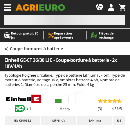
-1
Retour gratuit 30
Réparation
Pièces de
A
A
jrs
après‑vente
rechange
Abris de jardin
ABAC
<
Accessoires pour tracteurs tondeuses autoportés
AgriEuro Premium
Coupe-bordures à batterie
Aérateurs Scarificateurs pour gazon
AgriEuro TOP-LINE
Einhell GE-CT 36/30 Li E - Coupe-bordure à batterie - 2x
Arracheuses de pommes de terre pour tracteur
AGT
18V/4Ah
Aspirateurs - Balais Électriques
Aima
Typologie Poignée circulaire, Type de batterie Lithium (Li-Ion), Type de
moteur À batterie, Voltage 36 V, Ampères batterie 4 Ah, Nombre de
Aspirateurs à cendres
Airmec
batteries 2, Diamètre de la perche 25 mm, Poids 4 kg
Aspirateurs à feuilles sur roues
AL-KO
Aspirateurs de piscine
ALA 2000
Aspirateurs Multifonctions
Alce
8,1
Hobby
(3)
4,56/5
Atomiseurs agricoles pour tracteurs
Alpina
ID
: K600332
MPN: n/a
EAN: n/a
R-5
Atomiseurs pour traitements
Ama