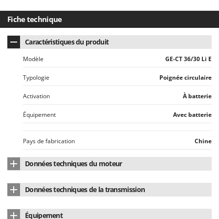
Troy-Bilt
Fiche technique
U
Udor
Caractéristiques du produit
Unger
Modèle
GE-CT 36/30 Li E
V
Verdemax
Typologie
Poignée circulaire
Vesco
Activation
À batterie
Volpi
Équipement
Avec batterie
W
Waldner
Pays de fabrication
Chine
Weber
WIDU
Données techniques du moteur
Wiper EcoRobot
Marque du moteur
Einhell
Données techniques de la transmission
Wolf Garten
Type de moteur
À batterie
Type de transmission
Arbre rigide
Wortex
Équipement
Type de batterie
Lithium (Li-Ion)