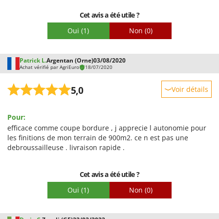
est un peu fastidieuse
Cet avis a été utile ?
Oui
(1)
Non
(0)
Patrick L.
Argentan (Orne)
03/08/2020
Achat vérifié par AgriEuro
18/07/2020
5,0
Voir détails
Robustesse
Pour:
Prestations
efficace comme coupe bordure , j apprecie l autonomie pour
Facilité d'utilisation
les finitions de mon terrain de 900m2. ce n est pas une
debroussailleuse . livraison rapide .
Qualité / Prix
Facilité de montage
Cet avis a été utile ?
Emballage
Oui
(1)
Non
(0)