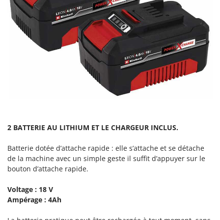
Scies alternatives à batterie
Intex
Scies de jardin télescopiques
Italyco
Sécateurs électriques à batterie
ITM
Sécateurs et Échenilloirs manuels
J
Sécateurs pneumatiques
JOLLY ITALIA
Semoirs et Épandeurs d'engrais
K
Socs pour tracteur
KAAZ
Souffleurs aspirateurs pour Feuilles
Karcher
Soufreuses - Poudreuses à dos
Kasco
2 BATTERIE AU LITHIUM ET LE CHARGEUR INCLUS.
Soufreuses - Poudreuses pour tracteur
Kemper
Batterie dotée d’attache rapide : elle s’attache et se détache
Keter
T
de la machine avec un simple geste il suffit d’appuyer sur le
Taille-haies
KitchenAid
bouton d’attache rapide.
Taille-haies à bras pour tracteur
Komo
Voltage : 18 V
Tarières
Ampérage : 4Ah
L
Tondeuses à Gazon
Laica