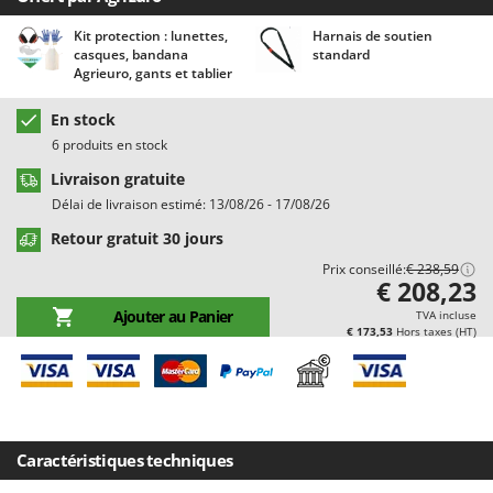
Chaudrons électriques pour polenta
Barbieri
Kit protection : lunettes,
Harnais de soutien
Cisailles à gazon à batterie
Batavia
casques, bandana
standard
Agrieuro, gants et tablier
Cisailles taille-haies manuelles
Benassi
Climatiseurs
Beper
En stock
Compresseurs d'air électriques
6 produits en stock
Berkel
Compresseurs pour la récolte des olives et la taille
Livraison gratuite
Bernardi
Délai de livraison estimé: 13/08/26 - 17/08/26
Coupe-bordures - Trimmers
Bertolini Pumps
Retour gratuit 30 jours
Coupe-branches
Besser Vacuum
Prix conseillé:
€ 238,59
Couveuses à œufs
Bestway
€ 208,23
Cultivateurs Tiller à ressorts - Extirpateurs
Beta tools
Ajouter au Panier
TVA incluse
€ 173,53
Hors taxes (HT)
Bissell
D
Débroussailleuses
Black & Decker
Décompacteurs agricoles
BlackStone
Découpeurs plasma
Blue Bird
Caractéristiques techniques
Déplaqueuses de gazon
Bomet