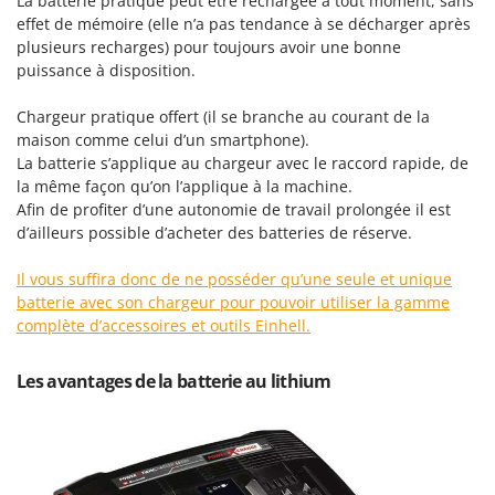
La batterie pratique peut être rechargée à tout moment, sans
Tondeuses autoportées
Lampacrescia - MGM
effet de mémoire (elle n’a pas tendance à se décharger après
Tondeuses débroussailleuses thermiques
Landxcape
plusieurs recharges) pour toujours avoir une bonne
puissance à disposition.
Trancheuses
LAR Casalinghi
Trancheuses de sol
Lavor
Chargeur pratique offert (il se branche au courant de la
Transpalettes
maison comme celui d’un smartphone).
Linea VZ
La batterie s’applique au chargeur avec le raccord rapide, de
Treuils de débardage
Lisam
la même façon qu’on l’applique à la machine.
Tronçonneuses
Afin de profiter d’une autonomie de travail prolongée il est
Lotusgrill
d’ailleurs possible d’acheter des batteries de réserve.
V
M
Vêtements de Sécurité
M.A.I.BO.
Il vous suffira donc de ne posséder qu’une seule et unique
Vibroculteurs à tracteur
batterie avec son chargeur pour pouvoir utiliser la gamme
Macom
complète d’accessoires et outils Einhell.
Macte Ovens
Makita
Les avantages de la batterie au lithium
MAMMAMIA
Marcato
Marina Systems