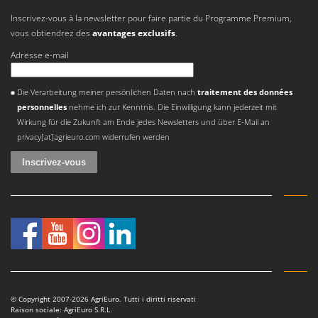
Inscrivez-vous à la newsletter pour faire partie du Programme Premium,
vous obtiendrez des
avantages exclusifs
.
Adresse e-mail
Une erreur est survenue
Die Verarbeitung meiner persönlichen Daten nach
traitement des données
personnelles
nehme ich zur Kenntnis. Die Einwilligung kann jederzeit mit
Wirkung für die Zukunft am Ende jedes Newsletters und über E-Mail an
privacy[at]agrieuro.com widerrufen werden
© Copyright 2007-2026 AgriEuro. Tutti i diritti riservati
Raison sociale: AgriEuro S.R.L.