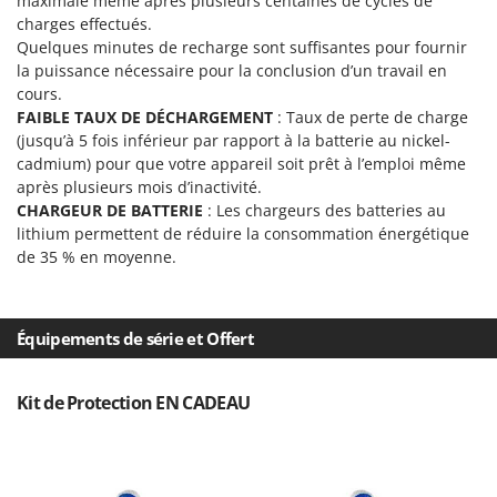
maximale même après plusieurs centaines de cycles de
Oriental Koshin
charges effectués.
Outdoorchef
Quelques minutes de recharge sont suffisantes pour fournir
la puissance nécessaire pour la conclusion d’un travail en
P
cours.
Palazzetti
FAIBLE TAUX DE DÉCHARGEMENT
: Taux de perte de charge
(jusqu’à 5 fois inférieur par rapport à la batterie au nickel-
Palumbo Pavi
cadmium) pour que votre appareil soit prêt à l’emploi même
Partisani
après plusieurs mois d’inactivité.
Paterlini
CHARGEUR DE BATTERIE
: Les chargeurs des batteries au
lithium permettent de réduire la consommation énergétique
Philips
de 35 % en moyenne.
Pramac
Prismafood
Équipements de série et Offert
R
R.G.V.
Kit de Protection EN CADEAU
Rato
Reber
Redback