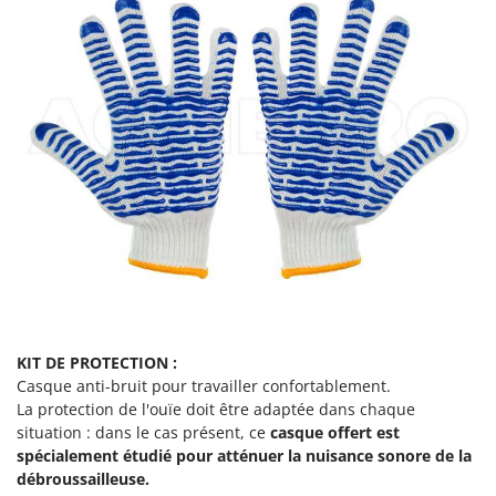
Resto Italia
Ribimex
Ripartrak
Ritter
River Systems
Robomow
Rossofuoco
Rover Pompe
Royal Food
Ryobi
S
KIT DE PROTECTION :
S.T.P.
Casque anti-bruit pour travailler confortablement.
Santos
La protection de l'ouïe doit être adaptée dans chaque
situation : dans le cas présent, ce
casque offert est
Sbaraglia
spécialement étudié pour atténuer la nuisance sonore de la
Schnitzer
débroussailleuse.