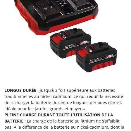
Master
Mastercook
Masterpro
McCulloch
MCH
Michelin
Mille
Minox
Mockmill
More than chef
LONGUE DURÉE
: jusqu’à 3 fois supérieure aux batteries
MOSA
traditionnelles au nickel cadmium, ce qui réduit la nécessité
MOVA
de recharger la batterie durant de longues périodes d’arrêt.
Mowox
Idéale pour les jardins grands et moyens.
PLEINE CHARGE DURANT TOUTE L’UTILISATION DE LA
MTD
BATTERIE
: La charge de la batterie au lithium ne s’affaiblit
pas. À la différence de la batterie au nickel-cadmium, dont la