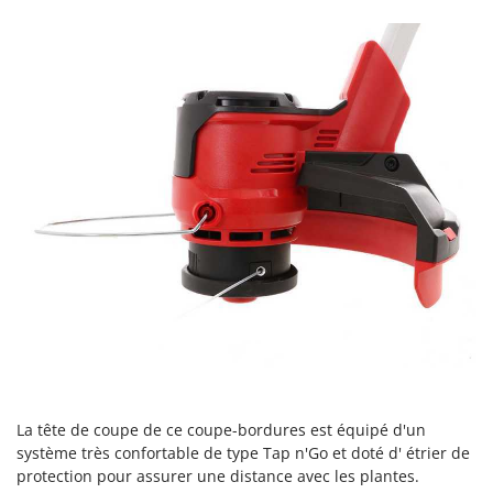
Machines pour la transformation des fruits
Famur
Machines sous vide
FARMER
Motobineuses
FBC
Motoculteurs
Ferrari Group
Motofaucheuses
Ferroni
Motopompes pour irrigation
Ferrua
Moulins à céréales électriques
FIAC
Moulins à farine
FIEM
Fimar
N
Nettoyeurs et Balais à vapeur
FINI
Nettoyeurs haute pression
Fiorentini
Nettoyeurs tapis, moquettes et tapisseries
Fiskars
Flymo
P
La tête de coupe de ce coupe-bordures est équipé d'un
Peignes vibreurs et Secoueurs à olives
Fontana Forni
système très confortable de type Tap n'Go et doté d' étrier de
Pelles rétros pour tracteur
protection pour assurer une distance avec les plantes.
Forest Master