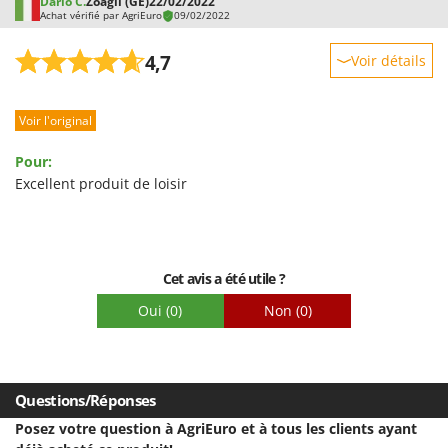
Dario C.
Zoagli (GE)
22/02/2022
Achat vérifié par AgriEuro
09/02/2022
4,7
Voir détails
Robustesse
Voir l'original
Prestations
Facilité d'utilisation
Pour:
Qualité / Prix
Excellent produit de loisir
Facilité de montage
Emballage
Cet avis a été utile ?
Oui
(0)
Non
(0)
Questions/Réponses
Posez votre question à AgriEuro et à tous les clients ayant