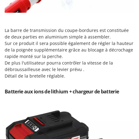
Pulvérisateurs
GRIFO
Pulvérisateurs portés
GVS
GYS
R
Rafraîchisseurs d'air par évaporation
La barre de transmission du coupe-bordures est constituée
de deux parties en aluminium simple à assembler.
H
Rampes de chargement en aluminium
Hailo
Sur ce produit il sera possible également de régler la hauteur
Râpes à fromage électriques
de la poignée supplémentaire grâce au blocage à décrochage
Helvi
rapide monté sur la perche.
Râteaux pour tracteur
Henx
De plus l'utilisateur pourra contrôler la vitesse de la
Remplisseuses
débroussailleuse avec le levier prévu .
HiKOKI
Détail de la bretelle réglable.
Robots nettoyeurs de piscine
Honda
Robots Tondeuses
Batterie aux ions de lithium + chargeur de batterie
I
Rogneuses de souches
Idromatic
Rouleaux pour tracteur
Il-Tec
Imperia
S
Scies à os
Infaco
Scies à Ruban
Intec