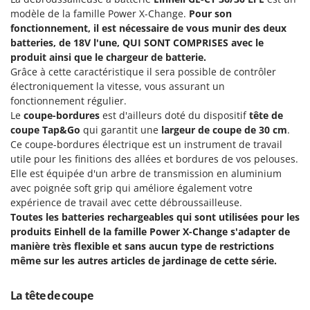
Groupes électrogènes
modèle de la famille Power X-Change.
Pour son
E
fonctionnement, il est nécessaire de vous munir des deux
Gyrobroyeurs à lame pour tracteur
EcoFlow
batteries, de 18V l'une, QUI SONT COMPRISES avec le
Edilmark
produit ainsi que le chargeur de batterie.
H
Haches - Cognées et Hachettes
Grâce à cette caractéristique il sera possible de contrôler
Effeuno
électroniquement la vitesse, vous assurant un
Hachoirs à viande
Einhell
fonctionnement régulier.
Herses à Dents
Elegen
Le
coupe-bordures
est d'ailleurs doté du dispositif
tête de
coupe Tap&Go
qui garantit une
largeur de coupe de 30 cm
.
Herses Rotatives
Energy Gruppi
Ce coupe-bordures électrique est un instrument de travail
Enotecnica Pillan
utile pour les finitions des allées et bordures de vos pelouses.
L
Lames à neige
Elle est équipée d'un arbre de transmission en aluminium
Eschenfelder
avec poignée soft grip qui améliore également votre
Lames niveleuses pour tracteur
EuroMech
expérience de travail avec cette débroussailleuse.
Lave-vitres
Toutes les batteries rechargeables qui sont utilisées pour les
Eurosystems
produits Einhell de la famille Power X-Change s'adapter de
Lieuses électriques pour vignes
manière très flexible et sans aucun type de restrictions
F
FAC
même sur les autres articles de jardinage de cette série.
M
Machines à pâtes
Fama Industrie
Machines de nettoyage pour panneaux photovoltaïques et surfaces vitrées
La tête de coupe
Famag