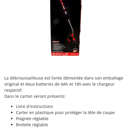
Stiga
Stocker
Sunseeker
T
Tecla
TecnoGen
Tellarini Pompe
Telwin
Tenco
La débroussailleuse est livrée démontée dans son emballage
Tineco
original et deux batteries de 4Ah et 18V avec le chargeur
Titania
respectif.
Dans le carton seront présents:
Tornado
Livre d'instructions
Tre Spade
Carter en plastique pour protéger la tête de coupe
Trev - Abrek - TecnoVIR
Poignée réglable
Trotec
Bretelle réglable