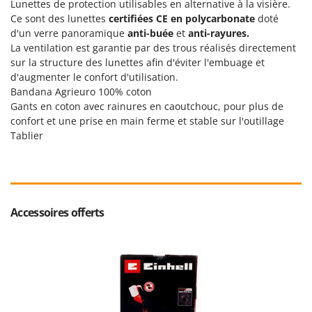
Lunettes de protection utilisables en alternative à la visière.
Seven Italy
Ce sont des lunettes
certifiées CE en polycarbonate
doté
Shark
d'un verre panoramique
anti-buée
et
anti-rayures.
La ventilation est garantie par des trous réalisés directement
Silky
sur la structure des lunettes afin d'éviter l'embuage et
Simatech
d'augmenter le confort d'utilisation.
Sirman
Bandana Agrieuro 100% coton
Gants en coton avec rainures en caoutchouc, pour plus de
Skil
confort et une prise en main ferme et stable sur l'outillage
Smartwood
Tablier
Smeg
Snapper
Solidur
Accessoires offerts
Spice Electronics
Spiralmac
Spring Protezione
Spyro
Stanley