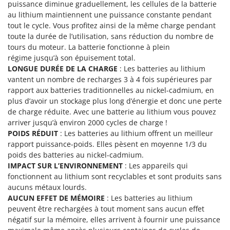
N
puissance diminue graduellement, les cellules de la batterie
New O.M.R.A.
au lithium maintiennent une puissance constante pendant
Nilfisk
tout le cycle. Vous profitez ainsi de la même charge pendant
Ninja
toute la durée de l’utilisation, sans réduction du nombre de
tours du moteur. La batterie fonctionne à plein
Novatec
régime jusqu’à son épuisement total.
Novital
LONGUE DURÉE DE LA CHARGE
: Les batteries au lithium
vantent un nombre de recharges 3 à 4 fois supérieures par
NuAir
rapport aux batteries traditionnelles au nickel-cadmium, en
NuovaFac
plus d’avoir un stockage plus long d’énergie et donc une perte
de charge réduite. Avec une batterie au lithium vous pouvez
O
arriver jusqu’à environ 2000 cycles de charge !
Officine Savioli
POIDS RÉDUIT
: Les batteries au lithium offrent un meilleur
Oliviero
rapport puissance-poids. Elles pèsent en moyenne 1/3 du
poids des batteries au nickel-cadmium.
Olix
IMPACT SUR L’ENVIRONNEMENT
: Les appareils qui
OMA
fonctionnent au lithium sont recyclables et sont produits sans
aucuns métaux lourds.
Omas
AUCUN EFFET DE MÉMOIRE
: Les batteries au lithium
Ompagrill
peuvent être rechargées à tout moment sans aucun effet
négatif sur la mémoire, elles arrivent à fournir une puissance
Ooni