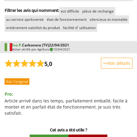
Filtrer les avis qui nomment:
est difficile
pièce de rechange
au service aprèsvente
état de fonctionnement
silencieux et maniable
entièrement satisfait du produit
facilité d' utilisation
Ivo P.
Carbonera (TV)
22/04/2021
Achat vérifié par AgriEuro
10/04/2021
5,0
Voir détails
Robustesse
Voir l'original
Prestations
Facilité d'utilisation
Pro:
Qualité / Prix
Article arrivé dans les temps, parfaitement emballé, facile à
monter et en parfait état de fonctionnement. Je suis très
Facilité de montage
satisfait.
Emballage
Cet avis a été utile ?