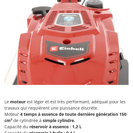
Machines pour la transformation des fruits
Famur
Machines sous vide
FARMER
Motobineuses
FBC
Motoculteurs
Ferrari Group
Motofaucheuses
Ferroni
Motopompes pour irrigation
Ferrua
Moulins à céréales électriques
FIAC
Moulins à farine
FIEM
Fimar
N
Nettoyeurs et Balais à vapeur
FINI
Nettoyeurs haute pression
Fiorentini
Nettoyeurs tapis, moquettes et tapisseries
Le
moteur
est léger et est très performant, adéquat pour les
Fiskars
travaux qui requièrent une puissance discrète.
Flymo
P
Moteur
4 temps à essence de toute dernière génération 150
Peignes vibreurs et Secoueurs à olives
Fontana Forni
cm³
de cylindrée à
simple cylindre.
Pelles rétros pour tracteur
Capacité du
réservoir à essence : 1,2 L
Forest Master
Capacité du
réservoir à huile : 0,4 L