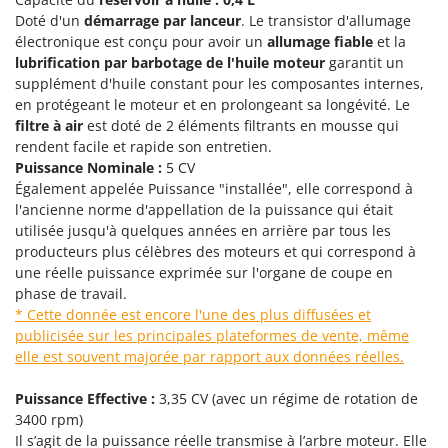
Perches Élagueuses
Francini
Doté d'un
démarrage par lanceur
. Le transistor d'allumage
Pétrins à Spirale
électronique est conçu pour avoir un
allumage fiable
et la
G
lubrification par barbotage de l'huile
moteur
garantit un
Piscines
G3 Ferrari
supplément d'huile constant pour les composantes internes,
Planteuses de pommes de terre pour tracteur
Gardena
en protégeant le moteur et en prolongeant sa longévité. Le
Plateaux de coupe pour tracteur
filtre à air
est doté de 2 éléments filtrants en mousse qui
Garofalo
rendent facile et rapide son entretien.
Plumeuses
GeoTech
Puissance Nominale :
5 CV
Pompes d'irrigation à tracteur
Également appelée Puissance "installée", elle correspond à
GeoTech Pro
l'ancienne norme d'appellation de la puissance qui était
Pompes de transfert
Gierre
utilisée jusqu'à quelques années en arrière par tous les
Pompes immergées électriques
producteurs plus célèbres des moteurs et qui correspond à
Ginko - MGM
une réelle puissance exprimée sur l'organe de coupe en
Postes à souder
Gipeco
phase de travail.
Poussoirs à saucisse
Girmi
* Cette donnée est encore l'une des plus diffusées et
Power Stations - Batteries - Centrales électriques portables
publicisée sur les principales plateformes de vente, même
GRAEF
elle est souvent majorée par rapport aux données réelles.
Presses à pellets
Gre
Pressoirs à fruits
Puissance Effective :
3,35 CV (avec un régime de rotation de
GreenBay
3400 rpm)
Pressoirs à Raisin
Greenworks
Il s’agit de la puissance réelle transmise à l’arbre moteur. Elle