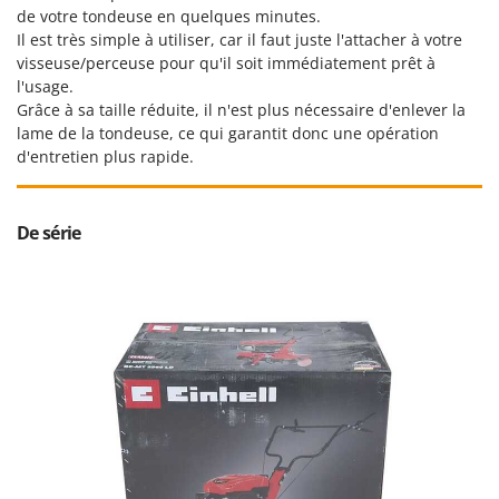
Troy-Bilt
de votre tondeuse en quelques minutes.
Il est très simple à utiliser, car il faut juste l'attacher à votre
U
visseuse/perceuse pour qu'il soit immédiatement prêt à
Udor
l'usage.
Grâce à sa taille réduite, il n'est plus nécessaire d'enlever la
Unger
lame de la tondeuse, ce qui garantit donc une opération
d'entretien plus rapide.
V
Verdemax
Vesco
De série
Volpi
W
Waldner
Weber
WIDU
Wiper EcoRobot
Wolf Garten
Wortex