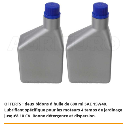
Seven Italy
Shark
Silky
Simatech
Sirman
Skil
Smartwood
Smeg
Snapper
Solidur
Spice Electronics
Spiralmac
OFFERTS : deux bidons d'huile de 600 ml SAE 15W40.
Spring Protezione
Lubrifiant spécifique pour les moteurs 4 temps de jardinage
Spyro
jusqu'à 10 CV. Bonne détergence et dispersion.
Stanley