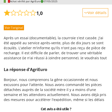
Achat vérifié par AgriEuro
07/05/2025
1,0
Voir détails
Robustesse
Voir l'original
Prestations
Facilité d'utilisation
Après un essai (documentable), la courroie s'est cassée. J'ai
Qualité / Prix
été appelé au service après-vente, plus de dix jours se sont
écoulés. L'atelier m'informe qu'ils n'ont pas reçu de pièce de
Facilité de montage
rechange. Il est difficile de parler, de trouver une véritable
Emballage
assistance (je n'ai réussi à joindre personne). Je voudrais tout
renvoyer… ce n'est pas du tout bon comme ça.
La réponse d'AgriEuro
Bonjour, nous comprenons la gêne occasionnée et nous
excusons pour l'attente. Nous avons commandé les pièces
détachées auprès de la société mère il y a moins d'une
semaine et les attendons actuellement. Nous avons déjà pris
des mesures pour accélérer l'expédition, même si les délais
sont actuellement conformes aux normes. Notre équipe
Cet avis a été utile ?
d'assistance vous tiendra informé(e) via le ticket qui vous est