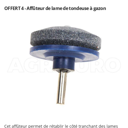
Stiga
OFFERT 4 - Affûteur de lame de tondeuse à gazon
Stocker
Sunseeker
T
Tecla
TecnoGen
Tellarini Pompe
Telwin
Tenco
Tineco
Titania
Tornado
Tre Spade
Trev - Abrek - TecnoVIR
Trotec
Cet affûteur permet de rétablir le côté tranchant des lames