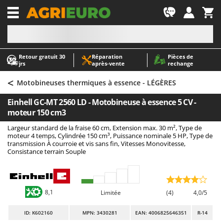
-1
Retour gratuit 30
Réparation
Pièces de
A
A
jrs
après‑vente
rechange
Abris de jardin
ABAC
<
Accessoires pour tracteurs tondeuses autoportés
AgriEuro Premium
Motobineuses thermiques à essence - LÉGÈRES
Aérateurs Scarificateurs pour gazon
AgriEuro TOP-LINE
Einhell GC-MT 2560 LD - Motobineuse à essence 5 CV -
Arracheuses de pommes de terre pour tracteur
AGT
moteur 150 cm3
Aspirateurs - Balais Électriques
Aima
Largeur standard de la fraise 60 cm, Extension max. 30 m², Type de
moteur 4 temps, Cylindrée 150 cm³, Puissance nominale 5 HP, Type de
Aspirateurs à cendres
Airmec
transmission À courroie et vis sans fin, Vitesses Monovitesse,
Consistance terrain Souple
Aspirateurs à feuilles sur roues
AL-KO
Aspirateurs de piscine
ALA 2000
Aspirateurs Multifonctions
Alce
8,1
Limitée
(4)
4,0/5
Atomiseurs agricoles pour tracteurs
Alpina
Atomiseurs pour traitements
Ama
ID
: K602160
MPN: 3430281
EAN: 4006825646351
R-14