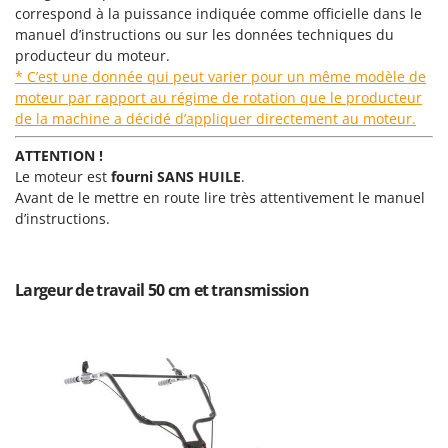
Pulvérisateurs
correspond à la puissance indiquée comme officielle dans le
GRIFO
manuel d’instructions ou sur les données techniques du
Pulvérisateurs portés
GVS
producteur du moteur.
GYS
* C’est une donnée qui peut varier pour un même modèle de
R
Rafraîchisseurs d'air par évaporation
moteur par rapport au régime de rotation que le producteur
de la machine a décidé d’appliquer directement au moteur.
H
Rampes de chargement en aluminium
Hailo
Râpes à fromage électriques
ATTENTION !
Helvi
Le moteur est
fourni SANS HUILE
.
Râteaux pour tracteur
Henx
Avant de le mettre en route lire très attentivement le manuel
Remplisseuses
d’instructions.
HiKOKI
Robots nettoyeurs de piscine
Honda
Robots Tondeuses
Largeur de travail 50 cm et transmission
I
Rogneuses de souches
Idromatic
Rouleaux pour tracteur
Il-Tec
Imperia
S
Scies à os
Infaco
Scies à Ruban
Intec