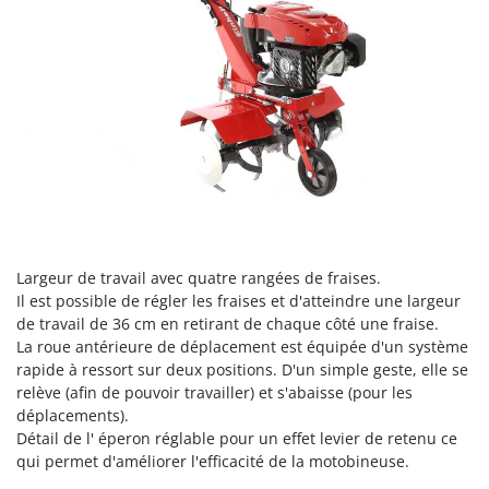
Scies alternatives à batterie
Intex
Scies de jardin télescopiques
Italyco
Sécateurs électriques à batterie
ITM
Sécateurs et Échenilloirs manuels
J
Sécateurs pneumatiques
JOLLY ITALIA
Semoirs et Épandeurs d'engrais
K
Socs pour tracteur
KAAZ
Souffleurs aspirateurs pour Feuilles
Karcher
Soufreuses - Poudreuses à dos
Kasco
Largeur de travail avec quatre rangées de fraises.
Soufreuses - Poudreuses pour tracteur
Il est possible de régler les fraises et d'atteindre une largeur
Kemper
de travail de 36 cm en retirant de chaque côté une fraise.
Keter
La roue antérieure de déplacement est équipée d'un système
T
Taille-haies
rapide à ressort sur deux positions. D'un simple geste, elle se
KitchenAid
relève (afin de pouvoir travailler) et s'abaisse (pour les
Taille-haies à bras pour tracteur
Komo
déplacements).
Tarières
Détail de l' éperon réglable pour un effet levier de retenu ce
L
qui permet d'améliorer l'efficacité de la motobineuse.
Tondeuses à Gazon
Laica