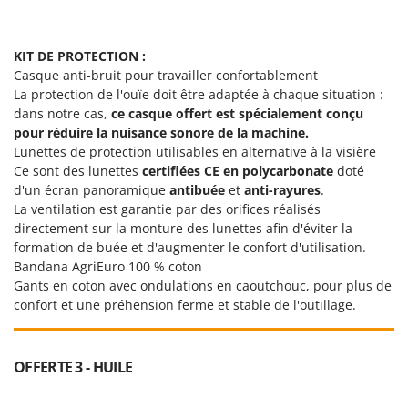
Resto Italia
Ribimex
KIT DE PROTECTION :
Ripartrak
Casque anti-bruit pour travailler confortablement
Ritter
La protection de l'ouïe doit être adaptée à chaque situation :
dans notre cas,
ce casque offert est spécialement conçu
River Systems
pour réduire la nuisance sonore de la machine.
Robomow
Lunettes de protection utilisables en alternative à la visière
Ce sont des lunettes
certifiées CE en polycarbonate
doté
Rossofuoco
d'un écran panoramique
antibuée
et
anti-rayures
.
Rover Pompe
La ventilation est garantie par des orifices réalisés
Royal Food
directement sur la monture des lunettes afin d'éviter la
formation de buée et d'augmenter le confort d'utilisation.
Ryobi
Bandana AgriEuro 100 % coton
Gants en coton avec ondulations en caoutchouc, pour plus de
S
confort et une préhension ferme et stable de l'outillage.
S.T.P.
Santos
Sbaraglia
OFFERTE 3 - HUILE
Schnitzer