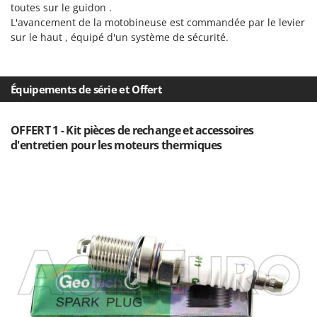
toutes sur le guidon .
Master
L'avancement de la motobineuse est commandée par le levier
Mastercook
sur le haut , équipé d'un système de sécurité.
Masterpro
McCulloch
Équipements de série et Offert
MCH
Michelin
OFFERT 1 - Kit pièces de rechange et accessoires
Mille
d'entretien pour les moteurs thermiques
Minox
Mockmill
More than chef
MOSA
MOVA
Mowox
MTD