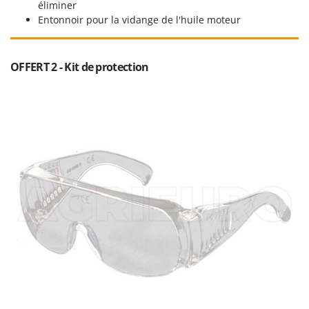
éliminer
Oriental Koshin
Entonnoir pour la vidange de l'huile moteur
Outdoorchef
P
OFFERT 2 - Kit de protection
Palazzetti
Palumbo Pavi
Partisani
Paterlini
Philips
Pramac
Prismafood
R
R.G.V.
Rato
Reber
Redback