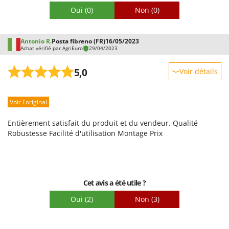
dédié, vous garantissant une réponse rapide dès que
Oui
(0)
Non
(0)
possible. Nous restons à votre disposition pour toute
demande ultérieure.
Antonio R.
Posta fibreno (FR)
16/05/2023
Achat vérifié par AgriEuro
29/04/2023
5,0
Voir détails
Robustesse
Voir l'original
Prestations
Facilité d'utilisation
Entièrement satisfait du produit et du vendeur. Qualité
Qualité / Prix
Robustesse Facilité d'utilisation Montage Prix
Facilité de montage
Emballage
Cet avis a été utile ?
Oui
(2)
Non
(3)