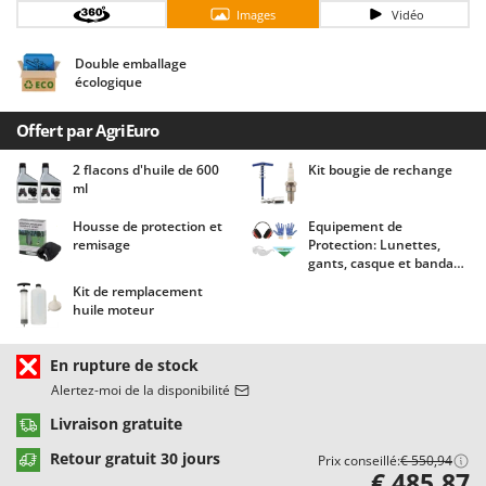
Chaudrons électriques pour polenta
Barbieri
Images
Vidéo
Cisailles à gazon à batterie
Batavia
Double emballage
Cisailles taille-haies manuelles
Benassi
écologique
Climatiseurs
Beper
Offert par AgriEuro
Compresseurs d'air électriques
Berkel
2 flacons d'huile de 600
Kit bougie de rechange
Compresseurs pour la récolte des olives et la taille
Bernardi
ml
Coupe-bordures - Trimmers
Bertolini Pumps
Housse de protection et
Equipement de
Coupe-branches
Besser Vacuum
remisage
Protection: Lunettes,
gants, casque et bandana
Couveuses à œufs
Bestway
Agrieuro !
Kit de remplacement
Cultivateurs Tiller à ressorts - Extirpateurs
Beta tools
huile moteur
Bissell
D
En rupture de stock
Débroussailleuses
Black & Decker
Alertez-moi de la disponibilité
Décompacteurs agricoles
BlackStone
Livraison gratuite
Découpeurs plasma
Blue Bird
Retour gratuit 30 jours
Prix conseillé:
€ 550,94
Déplaqueuses de gazon
Bomet
€ 485,87