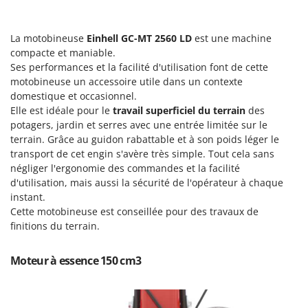
Groupes électrogènes
E
Gyrobroyeurs à lame pour tracteur
EcoFlow
La motobineuse
Einhell GC-MT 2560 LD
est une machine
Edilmark
compacte et maniable.
H
Ses performances et la facilité d'utilisation font de cette
Haches - Cognées et Hachettes
Effeuno
motobineuse un accessoire utile dans un contexte
Hachoirs à viande
Einhell
domestique et occasionnel.
Herses à Dents
Elle est idéale pour le
travail superficiel du terrain
des
Elegen
potagers, jardin et serres avec une entrée limitée sur le
Herses Rotatives
Energy Gruppi
terrain. Grâce au guidon rabattable et à son poids léger le
transport de cet engin s'avère très simple. Tout cela sans
Enotecnica Pillan
L
négliger l'ergonomie des commandes et la facilité
Lames à neige
Eschenfelder
d'utilisation, mais aussi la sécurité de l'opérateur à chaque
Lames niveleuses pour tracteur
EuroMech
instant.
Lave-vitres
Cette motobineuse est conseillée pour des travaux de
Eurosystems
finitions du terrain.
Lieuses électriques pour vignes
F
FAC
Moteur à essence 150 cm3
M
Machines à pâtes
Fama Industrie
Machines de nettoyage pour panneaux photovoltaïques et surfaces vitrées
Famag