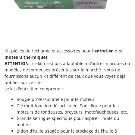
N
New O.M.R.A.
Nilfisk
Ninja
Novatec
Novital
NuAir
Kit pièces de rechange et accessoires pour
l’entretien
des
moteurs thermiques
NuovaFac
ATTENTION
: ce kit n’est pas adaptable à d’autres marques ou
modèles de tondeuses présentes sur le marché. Nous ne
O
Officine Savioli
fournissons aucun kit différent de ceux que vous voyez déjà
publiés sur ce site.
Oliviero
Le kit d'entretien comprend :
Olix
Bougie professionnelle pour le moteur
OMA
Clé multifonction désarticulée. Spécifique pour les
Omas
moteurs de tondeuses, broyeurs, motofaucheuses, etc.
Grande seringue spécifique pour aspirer l'huile du
Ompagrill
moteur
Ooni
Bidon d'huile usagée pour le stockage de l'huile à