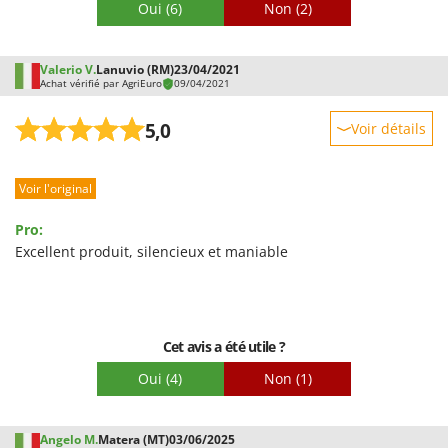
Oui
(6)
Non
(2)
Valerio V.
Lanuvio (RM)
23/04/2021
Achat vérifié par AgriEuro
09/04/2021
5,0
Voir détails
Robustesse
Voir l'original
Prestations
Facilité d'utilisation
Pro:
Qualité / Prix
Excellent produit, silencieux et maniable
Facilité de montage
Emballage
Cet avis a été utile ?
Oui
(4)
Non
(1)
Angelo M.
Matera (MT)
03/06/2025