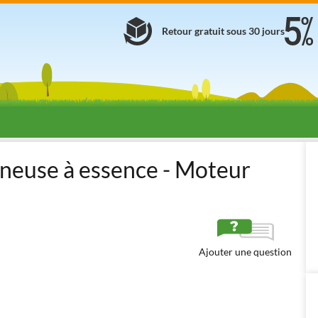
Retour gratuit sous 30 jours
neuses thermiques
Motobineuses à essence
Motobineuses thermi
neuse à essence - Moteur
Ajouter une question