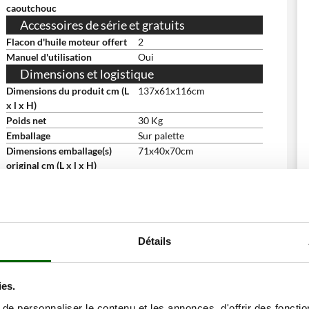
caoutchouc
Accessoires de série et gratuits
Flacon d'huile moteur offert
2
Manuel d'utilisation
Oui
Dimensions et logistique
Dimensions du produit cm (L
137x61x116cm
x l x H)
Poids net
30 Kg
Emballage
Sur palette
Dimensions emballage(s)
71x40x70cm
original cm (L x l x H)
Poids emballage compris
34.3 Kg
Temps de montage
30 minutes
ne remise
Détails
ies.
e personnaliser le contenu et les annonces, d'offrir des fonctio