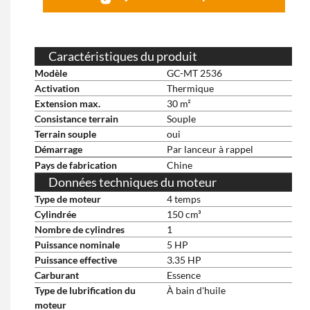
Caractéristiques du produit
Modèle
GC-MT 2536
Activation
Thermique
Extension max.
30 m²
Consistance terrain
Souple
Terrain souple
oui
Démarrage
Par lanceur à rappel
Pays de fabrication
Chine
Données techniques du moteur
Type de moteur
4 temps
Cylindrée
150 cm³
Nombre de cylindres
1
Puissance nominale
5 HP
Puissance effective
3.35 HP
Carburant
Essence
Type de lubrification du
À bain d'huile
moteur