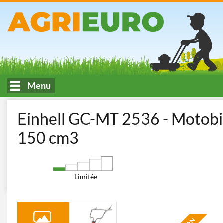
Menu
Accueil
Travail et entretien du terrain
Motobineuses
Motobi
Einhell GC-MT 2536 - Motobi
150 cm3
Limitée