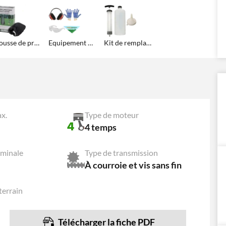
Housse de protection et remisage
Equipement de Protection: Lunettes, gants, casque et bandana Agrieuro !
Kit de remplacement huile moteur
x.
Type de moteur
4 temps
ominale
Type de transmission
À courroie et vis sans fin
terrain
Télécharger la fiche PDF