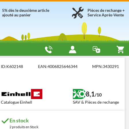
5% dès le deuxième article
Pièces de rechange +
ajouté au panier
Service Après-Vente
ques à essence - LÉGÈRES
Einhell GC-MT 2536
ID:
K602148
EAN:
4006825646344
MPN:
3430291
8,1
/10
Catalogue Einhell
SAV & Pièces de rechange
En stock
2 produits en Stock