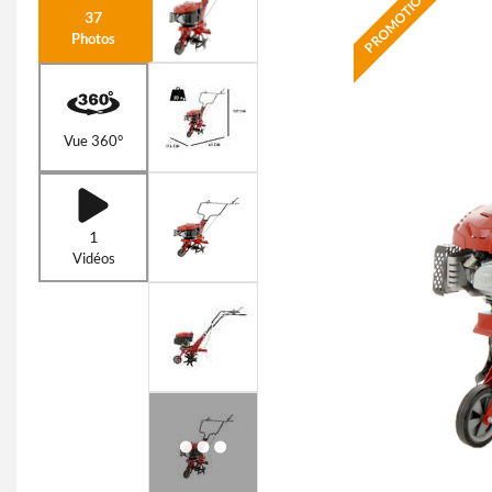
PROMOTION
37
Photos
Vue 360°
1
Vidéos