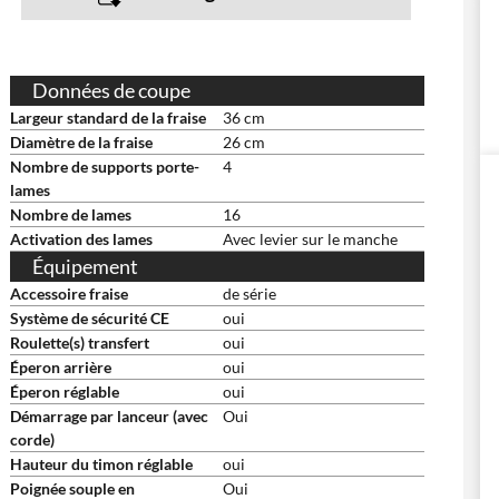
Données de coupe
Largeur standard de la fraise
36 cm
Diamètre de la fraise
26 cm
Nombre de supports porte-
4
lames
Nombre de lames
16
Activation des lames
Avec levier sur le manche
Équipement
Accessoire fraise
de série
Système de sécurité CE
oui
Roulette(s) transfert
oui
Éperon arrière
oui
Éperon réglable
oui
Démarrage par lanceur (avec
Oui
corde)
Hauteur du timon réglable
oui
Poignée souple en
Oui