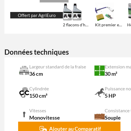
Offert par AgriEuro
2 flacons d'huile de 600 ml
Kit premier entretien moteur
Données techniques
Largeur standard de la fraise
Extension ma
36 cm
30 m²
Cylindrée
Puissance n
150 cm³
5 HP
Vitesses
Consistance 
Monovitesse
Souple
Ajouter au Comparatif