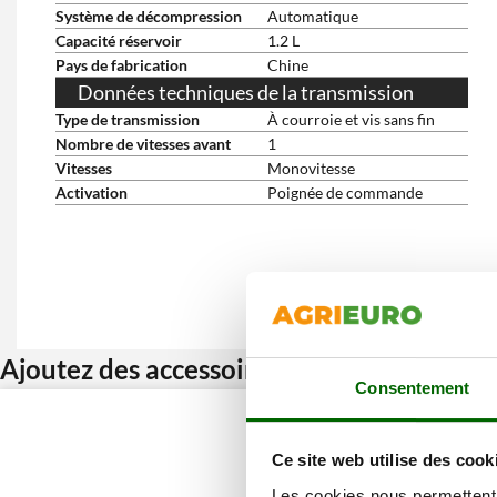
Système de décompression
Automatique
Capacité réservoir
1.2 L
Pays de fabrication
Chine
Données techniques de la transmission
Type de transmission
À courroie et vis sans fin
Nombre de vitesses avant
1
Vitesses
Monovitesse
Activation
Poignée de commande
Ajoutez des accessoires et bénéficiez d’u
Consentement
Ce site web utilise des cook
Les cookies nous permettent d