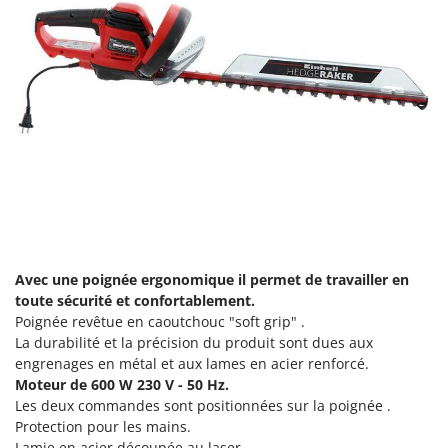
Machines pour la transformation des fruits
Famur
Machines sous vide
FARMER
Motobineuses
FBC
Motoculteurs
Ferrari Group
Motofaucheuses
Ferroni
Motopompes pour irrigation
Ferrua
Moulins à céréales électriques
FIAC
Moulins à farine
FIEM
Fimar
N
Nettoyeurs et Balais à vapeur
Avec une poignée ergonomique il permet de travailler en
FINI
toute sécurité et confortablement.
Nettoyeurs haute pression
Fiorentini
Poignée revêtue en caoutchouc "soft grip" .
Nettoyeurs tapis, moquettes et tapisseries
La durabilité et la précision du produit sont dues aux
Fiskars
engrenages en métal et aux lames en acier renforcé.
Flymo
P
Moteur de 600 W 230 V - 50 Hz.
Peignes vibreurs et Secoueurs à olives
Fontana Forni
Les deux commandes sont positionnées sur la poignée .
Pelles rétros pour tracteur
Protection pour les mains.
Forest Master
Lamie en acier découpée au laser.