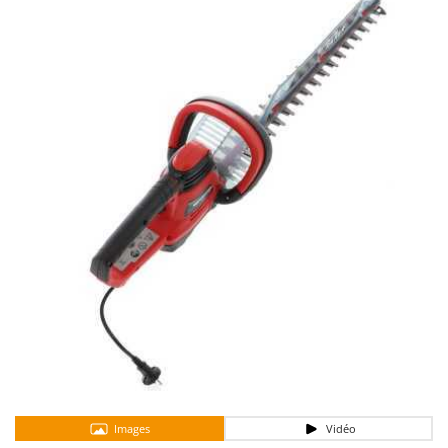
Autolaveuses
Ambrogio Robot
Autres produits
Annovi Reverberi
ANTHBOT
B
Balayeuses
Archman
Bancs de scie pour le bois - Scies à bûches
Arco
Barbecues
Ardes
Bennes pour tracteur
Argo
Brosses pour sols extérieurs
Ariete
Brouettes à moteur
Artus
Broyeurs à axe horizontal pour tracteur
Attila
Broyeurs de branches et végétaux
Ausonia
Butteurs pour tracteur
Awelco
C
B
Chargeurs de batterie - Démarreurs
Baesso
Charrues pour tracteur
Images
Vidéo
Bahco