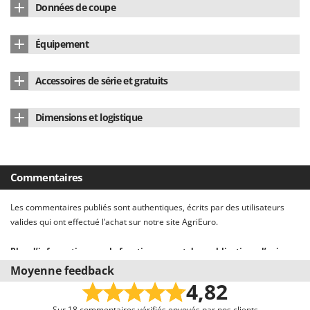
Données de coupe
Master
Puissance nominale (W)
600 W
Mastercook
Longueur de coupe utile
61 cm
Alimentation
Électrique 220 V
Équipement
Masterpro
Mouvement des lames
Double lame inversé
Pays de fabrication
Chine
Poignée souple en caoutchouc
Oui
McCulloch
Accessoires de série et gratuits
Type de lame
acciaio
MCH
Protection lame taille-haie
Oui
Ø branche - Max
20 mm
Michelin
Dimensions et logistique
Manuel d'utilisation
Oui
Mille
Dimensions du produit cm (L x l x H)
94x20x20 cm
Minox
Poids net
3.5 Kg
Mockmill
Commentaires
More than chef
Emballage
Carton d'origine
Les commentaires publiés sont authentiques, écrits par des utilisateurs
MOSA
Dimensions emballage(s) original cm (L x l x H)
97x19x20 cm
valides qui ont effectué l’achat sur notre site AgriEuro.
MOVA
Poids emballage compris
4.3 Kg
Plus d’informations sur le fonctionnement des publications d’avis sur
Mowox
le site AgriEuro
Moyenne feedback
Temps de montage
5 minutes
MTD
Notre système d’avis est conforme à la Directive UE 2019/2161 nommée «
4,82
Omnibus »
Nous invitons tous les clients ayant acquis par le biais de notre e-
Sur 18 commentaires vérifiés envoyés par nos clients