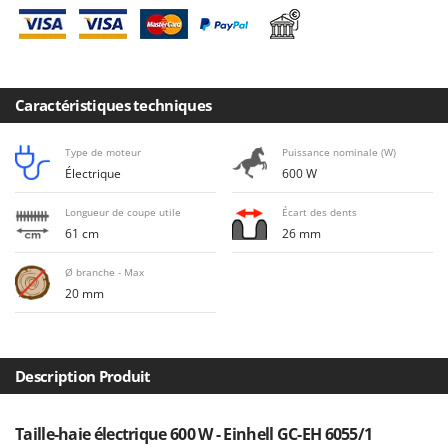
Désherbeurs thermiques et mécaniques
Bosch
Déshumidificateurs
Brumi
Draineuses
BullMach
Caractéristiques techniques
E
C
Échelles en aluminium
C.EL.ME.
Type de moteur
Puissance nominale (W)
Effaroucheurs d'oiseaux
Calory Forni
Électrique
600 W
Effeuilleuses pour olives
Campagnola
Longueur de coupe utile
Écart des dents
Égreneuses à maïs
Campingaz
61 cm
26 mm
Électropompes pour la maison et le jardin
Castelgarden
Ø branche - Max
Éleveuses artificielles pour poussins
Castellari
20 mm
Enfouisseurs de pierres
Ceccato Olindo
Enrouleurs de filets pour olives
Char-Broil
Épareuses pour tracteur
Classe
Description Produit
Épépineuses
Clementi
Équipements de protection des voies respiratoires
Taille-haie électrique 600 W - Einhell GC-EH 6055/1
Cofra