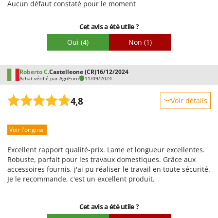
Aucun défaut constaté pour le moment
Stiga
Emballage
Stocker
Cet avis a été utile ?
Sunseeker
Oui
(4)
Non
(1)
T
Tecla
Roberto C.
Castelleone (CR)
16/12/2024
TecnoGen
Achat vérifié par AgriEuro
11/09/2024
Tellarini Pompe
4,8
Voir détails
Telwin
Robustesse
Tenco
Voir l'original
Prestations
Tineco
Facilité d'utilisation
Excellent rapport qualité-prix. Lame et longueur excellentes.
Titania
Qualité / Prix
Robuste, parfait pour les travaux domestiques. Grâce aux
Tornado
accessoires fournis, j'ai pu réaliser le travail en toute sécurité.
Facilité de montage
Je le recommande, c'est un excellent produit.
Tre Spade
Emballage
Trev - Abrek - TecnoVIR
Cet avis a été utile ?
Trotec