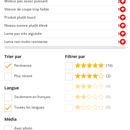
Moteur pas assez puissant
2
Oriental Koshin
Vitesse de coupe trop faible
1
Outdoorchef
Produit plutôt lourd
1
P
Niveau sonore plutôt élevé
1
Palazzetti
Lame pas très aiguisée
1
Palumbo Pavi
Lama non molto resistente
1
Partisani
Paterlini
Trier par
Filtrer par
Philips
Pertinence
(16)
Pramac
Plus récent
(2)
Prismafood
(0)
Langue
R
Seulement en français
(0)
R.G.V.
Rato
Toutes les langues
(0)
Reber
Média
Redback
Avec photo