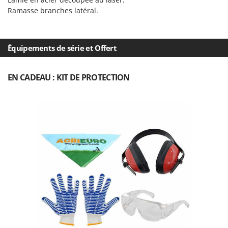
Perches Élagueuses
Francini
Ramasse branches latéral.
Pétrins à Spirale
G
Piscines
G3 Ferrari
Équipements de série et Offert
Planteuses de pommes de terre pour tracteur
Gardena
Plateaux de coupe pour tracteur
Garofalo
EN CADEAU : KIT DE PROTECTION
Plumeuses
GeoTech
Pompes d'irrigation à tracteur
GeoTech Pro
Pompes de transfert
Gierre
Pompes immergées électriques
Ginko - MGM
Postes à souder
Gipeco
Poussoirs à saucisse
Girmi
Power Stations - Batteries - Centrales électriques portables
GRAEF
Presses à pellets
Gre
Pressoirs à fruits
GreenBay
Pressoirs à Raisin
Greenworks