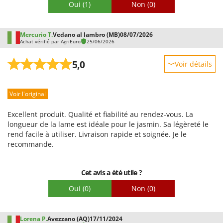
Oui
(1)
Non
(0)
Troy-Bilt
U
Udor
Mercurio T.
Vedano al lambro (MB)
08/07/2026
Achat vérifié par AgriEuro
25/06/2026
Unger
5,0
Voir détails
V
Verdemax
Robustesse
Vesco
Voir l'original
Prestations
Volpi
Facilité d'utilisation
Excellent produit. Qualité et fiabilité au rendez-vous. La
Qualité / Prix
longueur de la lame est idéale pour le jasmin. Sa légèreté le
W
rend facile à utiliser. Livraison rapide et soignée. Je le
Waldner
Facilité de montage
recommande.
Weber
Emballage
WIDU
Cet avis a été utile ?
Wiper EcoRobot
Oui
(0)
Non
(0)
Wolf Garten
Wortex
Lorena P.
Avezzano (AQ)
17/11/2024