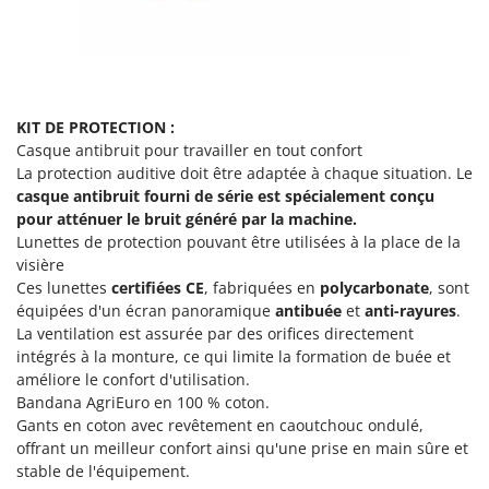
Pulvérisateurs
GRIFO
Pulvérisateurs portés
GVS
GYS
R
Rafraîchisseurs d'air par évaporation
KIT DE PROTECTION :
H
Rampes de chargement en aluminium
Hailo
Casque antibruit pour travailler en tout confort
Râpes à fromage électriques
La protection auditive doit être adaptée à chaque situation. Le
Helvi
casque antibruit fourni de série
est spécialement conçu
Râteaux pour tracteur
Henx
pour atténuer le bruit généré par la machine.
Remplisseuses
Lunettes de protection pouvant être utilisées à la place de la
HiKOKI
visière
Robots nettoyeurs de piscine
Honda
Ces lunettes
certifiées CE
, fabriquées en
polycarbonate
, sont
Robots Tondeuses
équipées d'un écran panoramique
antibuée
et
anti-rayures
.
I
Rogneuses de souches
La ventilation est assurée par des orifices directement
Idromatic
intégrés à la monture, ce qui limite la formation de buée et
Rouleaux pour tracteur
Il-Tec
améliore le confort d'utilisation.
Bandana AgriEuro en 100 % coton.
Imperia
S
Gants en coton avec revêtement en caoutchouc ondulé,
Scies à os
Infaco
offrant un meilleur confort ainsi qu'une prise en main sûre et
Scies à Ruban
stable de l'équipement.
Intec