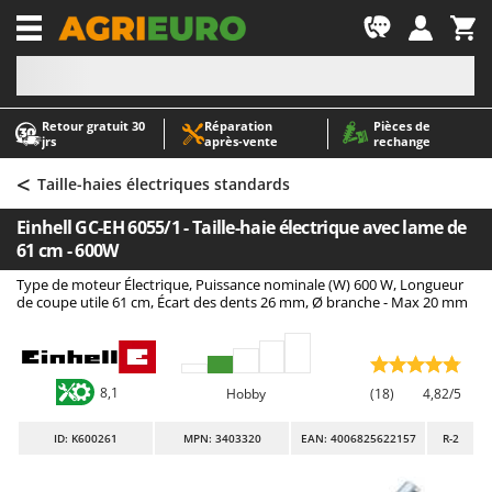
-1
Retour gratuit 30
Réparation
Pièces de
A
A
jrs
après‑vente
rechange
Abris de jardin
ABAC
<
Accessoires pour tracteurs tondeuses autoportés
AgriEuro Premium
Taille-haies électriques standards
Aérateurs Scarificateurs pour gazon
AgriEuro TOP-LINE
Einhell GC-EH 6055/1 - Taille-haie électrique avec lame de
Arracheuses de pommes de terre pour tracteur
AGT
61 cm - 600W
Aspirateurs - Balais Électriques
Aima
Type de moteur Électrique, Puissance nominale (W) 600 W, Longueur
de coupe utile 61 cm, Écart des dents 26 mm, Ø branche - Max 20 mm
Aspirateurs à cendres
Airmec
Aspirateurs à feuilles sur roues
AL-KO
Aspirateurs de piscine
ALA 2000
8,1
Hobby
(18)
4,82/5
Aspirateurs Multifonctions
Alce
ID
: K600261
MPN: 3403320
EAN: 4006825622157
R-2
Atomiseurs agricoles pour tracteurs
Alpina
Atomiseurs pour traitements
Ama