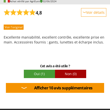
Worx
Achat vérifié par AgriEuro
02/06/2024
4,8
Voir détails
Y
Yard Force
Robustesse
Z
Voir l'original
Prestations
Zanon
Facilité d'utilisation
Excellente maniabilité, excellent contrôle, excellente prise en
Zephir
Qualité / Prix
main. Accessoires fournis : gants, lunettes et écharpe inclus.
ZGrills
Facilité de montage
Zodiac
Emballage
Zomax
Cet avis a été utile ?
Oui
(1)
Non
(0)
Afficher 10 avis supplémentaires