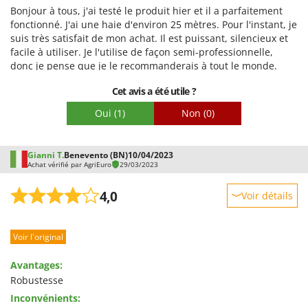
Facilité d'utilisation
Seven Italy
Bonjour à tous, j'ai testé le produit hier et il a parfaitement
Qualité / Prix
fonctionné. J'ai une haie d'environ 25 mètres. Pour l'instant, je
Shark
suis très satisfait de mon achat. Il est puissant, silencieux et
Facilité de montage
Silky
facile à utiliser. Je l'utilise de façon semi-professionnelle,
Emballage
donc je pense que je le recommanderais à tout le monde.
Simatech
Cordialement, Luca.
Sirman
Cet avis a été utile ?
Skil
Oui
(1)
Non
(0)
Smartwood
Smeg
Gianni T.
Benevento (BN)
10/04/2023
Achat vérifié par AgriEuro
29/03/2023
Snapper
Solidur
4,0
Voir détails
Spice Electronics
Robustesse
Spiralmac
Voir l'original
Prestations
Spring Protezione
Facilité d'utilisation
Avantages:
Spyro
Qualité / Prix
Robustesse
Stanley
Inconvénients:
Facilité de montage