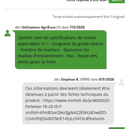
Texte traduit automatiquement
Voir l'original
dès
Utilisateur AgriEuro
(V)
date
7/5/2026
Quelles sont les spécifications de chaîne
applicables ici ? - Longueur du guide-chaîne
- Nombre de maillons - Épaisseur du
maillon d'entraînement - Pas - Rayon des
dents (pour la lime)
dès
Stephan
R.
(NRW)
date
8/5/2026
Ces informations devraient idéalement être
obtenues à partir des fiches techniques du
produit : https://www.einhell.de/p/4600020-
fortexxa-18-20-th/?
srsltid=AfmBOorQko3JgNAZ2EMrj4Ow8ZD-
CzvInllNJ5GdDTknE14SyLcF47vL#features