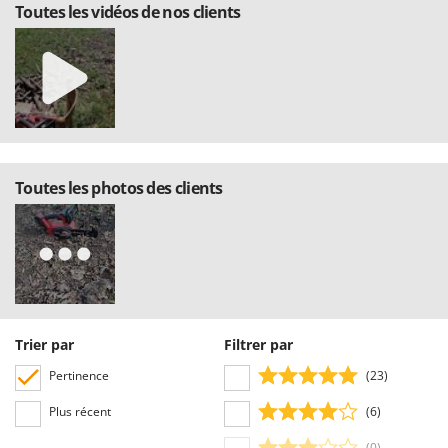
Toutes les vidéos de nos clients
Stiga
Stocker
Sunseeker
T
Tecla
TecnoGen
Toutes les photos des clients
Tellarini Pompe
Telwin
Tenco
Tineco
Titania
Tornado
Trier par
Filtrer par
Tre Spade
Pertinence
(23)
Trev - Abrek - TecnoVIR
Plus récent
(6)
Trotec
(0)