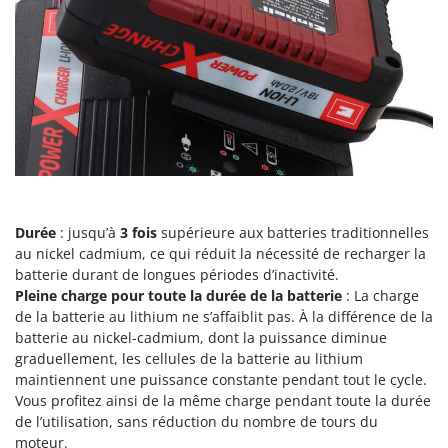
Scies alternatives à batterie
Intex
Scies de jardin télescopiques
Italyco
Sécateurs électriques à batterie
ITM
Sécateurs et Échenilloirs manuels
J
Sécateurs pneumatiques
JOLLY ITALIA
Semoirs et Épandeurs d'engrais
K
Socs pour tracteur
KAAZ
Souffleurs aspirateurs pour Feuilles
Karcher
Durée
: jusqu’à
3 fois
supérieure aux batteries traditionnelles
Soufreuses - Poudreuses à dos
Kasco
au nickel cadmium, ce qui réduit la nécessité de recharger la
batterie durant de longues périodes d’inactivité.
Soufreuses - Poudreuses pour tracteur
Kemper
Pleine charge pour toute la durée de la batterie
: La charge
Keter
de la batterie au lithium ne s’affaiblit pas. À la différence de la
T
Taille-haies
batterie au nickel-cadmium, dont la puissance diminue
KitchenAid
graduellement, les cellules de la batterie au lithium
Taille-haies à bras pour tracteur
Komo
maintiennent une puissance constante pendant tout le cycle.
Tarières
Vous profitez ainsi de la même charge pendant toute la durée
L
de l’utilisation, sans réduction du nombre de tours du
Tondeuses à Gazon
Laica
moteur.