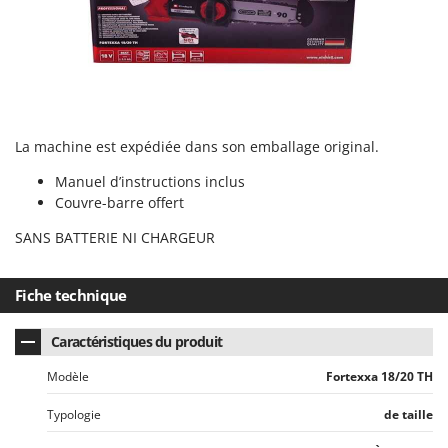
N
New O.M.R.A.
Nilfisk
Ninja
Novatec
Novital
La machine est expédiée dans son emballage original.
NuAir
Manuel d’instructions inclus
NuovaFac
Couvre-barre offert
O
SANS BATTERIE NI CHARGEUR
Officine Savioli
Oliviero
Fiche technique
Olix
OMA
Caractéristiques du produit
Omas
Modèle
Fortexxa 18/20 TH
Ompagrill
Typologie
de taille
Ooni