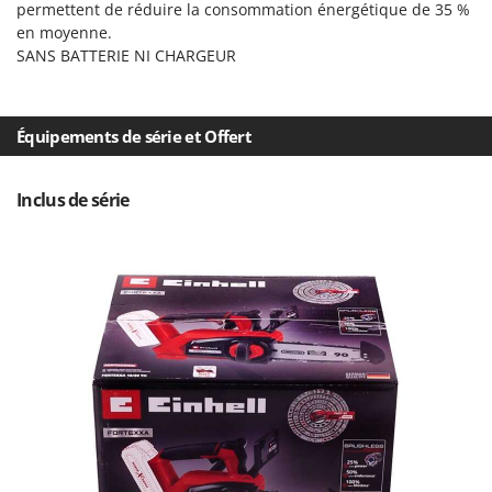
permettent de réduire la consommation énergétique de 35 %
Master
en moyenne.
Mastercook
SANS BATTERIE NI CHARGEUR
Masterpro
McCulloch
Équipements de série et Offert
MCH
Michelin
Inclus de série
Mille
Minox
Mockmill
More than chef
MOSA
MOVA
Mowox
MTD