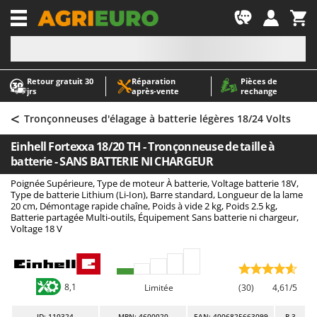
-1
Retour gratuit 30
Réparation
Pièces de
A
A
jrs
après‑vente
rechange
Abris de jardin
ABAC
<
Accessoires pour tracteurs tondeuses autoportés
AgriEuro Premium
Tronçonneuses d'élagage à batterie légères 18/24 Volts
Aérateurs Scarificateurs pour gazon
AgriEuro TOP-LINE
Einhell Fortexxa 18/20 TH - Tronçonneuse de taille à
Arracheuses de pommes de terre pour tracteur
AGT
batterie - SANS BATTERIE NI CHARGEUR
Aspirateurs - Balais Électriques
Aima
Poignée Supérieure, Type de moteur À batterie, Voltage batterie 18V,
Type de batterie Lithium (Li-Ion), Barre standard, Longueur de la lame
Aspirateurs à cendres
Airmec
20 cm, Démontage rapide chaîne, Poids à vide 2 kg, Poids 2.5 kg,
Batterie partagée Multi-outils, Équipement Sans batterie ni chargeur,
Aspirateurs à feuilles sur roues
AL-KO
Voltage 18 V
Aspirateurs de piscine
ALA 2000
Aspirateurs Multifonctions
Alce
Atomiseurs agricoles pour tracteurs
Alpina
8,1
Limitée
(30)
4,61/5
Atomiseurs pour traitements
Ama
ID
: 110324
MPN: 4600020
EAN: 4006825663099
R-3