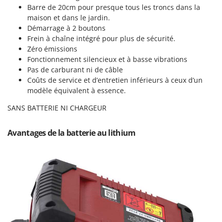
Pulvérisateurs
Barre de 20cm pour presque tous les troncs dans la
GRIFO
maison et dans le jardin.
Pulvérisateurs portés
GVS
Démarrage à 2 boutons
GYS
Frein à chaîne intégré pour plus de sécurité.
R
Rafraîchisseurs d'air par évaporation
Zéro émissions
Fonctionnement silencieux et à basse vibrations
H
Rampes de chargement en aluminium
Hailo
Pas de carburant ni de câble
Râpes à fromage électriques
Coûts de service et d’entretien inférieurs à ceux d’un
Helvi
modèle équivalent à essence.
Râteaux pour tracteur
Henx
Remplisseuses
SANS BATTERIE NI CHARGEUR
HiKOKI
Robots nettoyeurs de piscine
Honda
Avantages de la batterie au lithium
Robots Tondeuses
I
Rogneuses de souches
Idromatic
Rouleaux pour tracteur
Il-Tec
Imperia
S
Scies à os
Infaco
Scies à Ruban
Intec