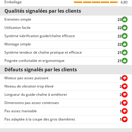
d’ailleurs reliée à la page des détails de la commande, sur l’espace
Emballage
4,80
Seven Italy
personnel du client, disponible après avoir inséré le login).
Qualités signalées par les clients
Shark
Tous les commentaires, tant positifs que négatifs, sont publiés sans
exclusion ou censure, à l’exception de textes qui contiennent des
Entretien simple
23
Silky
expressions ou mots inappropriés, ou qui ne respectent pas le traitement
Utilisation facile
22
Simatech
des données personnelles.
Système lubrification guide/chaîne efficace
22
Tous les commentaires, qu’ils soient positifs ou négatifs, peuvent être
Sirman
consultés rapidement par nos visiteurs, grâce également aux filtres qui
Montage simple
22
Skil
permettent une sélection rapide, comme par exemple celui permettant de
Système tendeur de chaîne pratique et efficace
21
Smartwood
choisir entre avis positifs et négatifs.
Poignée confortable et ergonomique
21
Smeg
Défauts signalés par les clients
Snapper
Moteur pas assez puissant
3
Solidur
Niveau de vibration trop élevé
2
Spice Electronics
Longueur du guide-chaîne à améliorer
2
Spiralmac
Dimensions pas assez contenues
2
Spring Protezione
Pas assez maniable
1
Spyro
Pas adaptée à la coupe des gros diamètres
1
Stanley