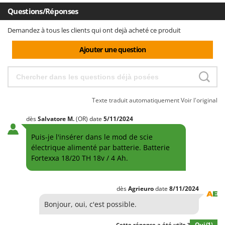
Questions/Réponses
Demandez à tous les clients qui ont dejà acheté ce produit
Ajouter une question
Texte traduit automatiquement
Voir l'original
dès
Salvatore
M.
(OR)
date
5/11/2024
Puis-je l'insérer dans le mod de scie
électrique alimenté par batterie. Batterie
Fortexxa 18/20 TH 18v / 4 Ah.
dès
Agrieuro
date
8/11/2024
Bonjour, oui, c'est possible.
Oui
(1)
Cette réponse a été utile ?