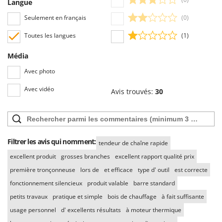
Langue
Troy-Bilt
Seulement en français
(0)
U
Udor
Toutes les langues
(1)
Unger
Média
V
Avec photo
Verdemax
Avec vidéo
Avis trouvés:
30
Vesco
Volpi
W
Waldner
Filtrer les avis qui nomment:
tendeur de chaîne rapide
Weber
excellent produit
grosses branches
excellent rapport qualité prix
WIDU
première tronçonneuse
lors de
et efficace
type d' outil
est correcte
Wiper EcoRobot
fonctionnement silencieux
produit valable
barre standard
Wolf Garten
petits travaux
pratique et simple
bois de chauffage
à fait suffisante
usage personnel
d' excellents résultats
à moteur thermique
Wortex