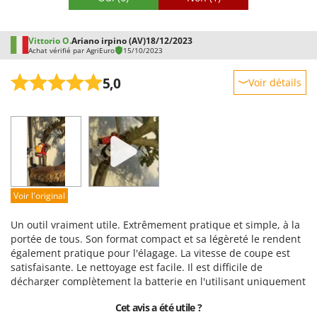
Vittorio O.
Ariano irpino (AV)
18/12/2023
Achat vérifié par AgriEuro
15/10/2023
5,0
Voir détails
Robustesse
Prestations
Facilité d'utilisation
Qualité / Prix
Facilité de montage
Voir l'original
Emballage
Un outil vraiment utile. Extrêmement pratique et simple, à la
portée de tous. Son format compact et sa légèreté le rendent
également pratique pour l'élagage. La vitesse de coupe est
satisfaisante. Le nettoyage est facile. Il est difficile de
décharger complètement la batterie en l'utilisant uniquement
pour la taille.
Cet avis a été utile ?