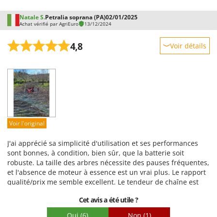
diamètre ; elle a donc fait le travail, même si ce n'était pas
optimal. C'est dommage pour la protection de la pointe, qui
Natale S.
Petralia soprana (PA)
02/01/2025
limite considérablement la performance de coupe, mais peut-
Achat vérifié par AgriEuro
13/12/2024
être qu'en plus de la protection anti-rebond, elle a été
ajoutée pour éviter que le guide-chaîne ne se détache et ne
4,8
Voir détails
se torde. Bref, pour le prix, elle est correcte. Si vous voulez
plus de puissance, optez pour une 36 V.
Robustesse
Prestations
Facilité d'utilisation
Qualité / Prix
Facilité de montage
Voir l'original
Emballage
J'ai apprécié sa simplicité d'utilisation et ses performances
sont bonnes, à condition, bien sûr, que la batterie soit
robuste. La taille des arbres nécessite des pauses fréquentes,
et l'absence de moteur à essence est un vrai plus. Le rapport
qualité/prix me semble excellent. Le tendeur de chaîne est
très facile à utiliser. Il consomme 4 ampères au ralenti.
Cet avis a été utile ?
Oui
(6)
Non
(1)