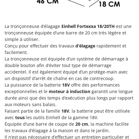
Groupes électrogènes
E
Gyrobroyeurs à lame pour tracteur
EcoFlow
Edilmark
La tronçonneuse d’élagage
Einhell Fortexxa 18/20TH
est une
H
Haches - Cognées et Hachettes
Effeuno
tronçonneuse équipée d’une barre de 20 cm très légère et
simple à utiliser.
Hachoirs à viande
Einhell
Conçu pour effectuer des travaux
d’élagage
rapidement et
Herses à Dents
Elegen
facilement.
Herses Rotatives
La tronçonneuse est équipée d’un système de démarrage à
Energy Gruppi
double bouton afin d’éviter tout type de démarrage
Enotecnica Pillan
accidentel. Il est également équipé d’un protège-main avec
L
Lames à neige
un dispositif d’arrêt de chaîne en cas de contrecoup.
Eschenfelder
La puissance de la batterie
18V
offre des performances
Lames niveleuses pour tracteur
EuroMech
exceptionnelles et le
moteur à induction
garantit une longue
Lave-vitres
Eurosystems
durée ainsi que des temps d’exécution plus longs par rapport
aux moteurs sans balais.
Lieuses électriques pour vignes
Faisant partie de la famille
18V
, la batterie peut être utilisée
F
FAC
avec
tous
les outils Einhell de la gamme 18V.
M
Machines à pâtes
Équipée d’une barre de coupe de
20 cm
, la machine facilite
Fama Industrie
les travaux d’élagage à la maison et dans le jardin.
Machines de nettoyage pour panneaux photovoltaïques et surfaces vitrées
Famag
Il n’est pas nécessaire d’effectuer un entretien particulier et