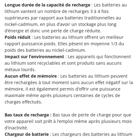
Tondeuses autoportées
Lampacrescia - MGM
Longue durée de la capacité de recharge
: Les batteries au
Tondeuses débroussailleuses thermiques
lithium vantent un nombre de recharges 3 à 4 fois
Landxcape
supérieures par rapport aux batteries traditionnelles au
Trancheuses
LAR Casalinghi
nickel-cadmium, en plus d’avoir un stockage plus long
Trancheuses de sol
d’énergie et donc une perte de charge réduite.
Lavor
Poids réduit
: Les batteries au lithium offrent un meilleur
Transpalettes
Linea VZ
rapport puissance-poids. Elles pèsent en moyenne 1/3 du
Treuils de débardage
Lisam
poids des batteries au nickel-cadmium.
Impact sur l’environnement
: Les appareils qui fonctionnent
Tronçonneuses
Lotusgrill
au lithium sont recyclables et sont produits sans aucuns
métaux lourds.
V
M
Vêtements de Sécurité
Aucun effet de mémoire
: Les batteries au lithium peuvent
M.A.I.BO.
être rechargées à tout moment sans aucun effet négatif sur la
Vibroculteurs à tracteur
Macom
mémoire, il est également permis d’offrir une puissance
Macte Ovens
maximale même après plusieurs centaines de cycles de
charges effectués.
Makita
MAMMAMIA
Bas taux de recharge :
Bas taux de perte de charge pour que
votre appareil soit prêt à l’emploi même après plusieurs mois
Marcato
d’inactivité.
Marina Systems
Chargeur de batterie
: Les chargeurs des batteries au lithium