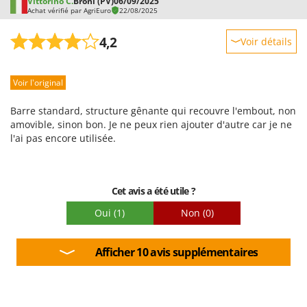
Vittorino C.
Broni (PV)
06/09/2025
Achat vérifié par AgriEuro
22/08/2025
4,2
Voir détails
Robustesse
Voir l'original
Prestations
Facilité d'utilisation
Barre standard, structure gênante qui recouvre l'embout, non
Qualité / Prix
amovible, sinon bon. Je ne peux rien ajouter d'autre car je ne
l'ai pas encore utilisée.
Facilité de montage
Emballage
Cet avis a été utile ?
Oui
(1)
Non
(0)
Afficher 10 avis supplémentaires