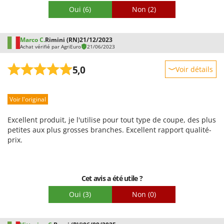
Oui
(6)
Non
(2)
Marco C.
Rimini (RN)
21/12/2023
Achat vérifié par AgriEuro
21/06/2023
5,0
Voir détails
Robustesse
Voir l'original
Prestations
Facilité d'utilisation
Excellent produit, je l'utilise pour tout type de coupe, des plus
Qualité / Prix
petites aux plus grosses branches. Excellent rapport qualité-
prix.
Facilité de montage
Emballage
Cet avis a été utile ?
Oui
(3)
Non
(0)