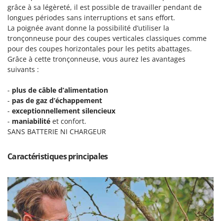
Machines pour la transformation des fruits
grâce à sa légèreté, il est possible de travailler pendant de
Famur
longues périodes sans interruptions et sans effort.
Machines sous vide
FARMER
La poignée avant donne la possibilité d’utiliser la
Motobineuses
FBC
tronçonneuse pour des coupes verticales classiques comme
Motoculteurs
pour des coupes horizontales pour les petits abattages.
Ferrari Group
Grâce à cette tronçonneuse, vous aurez les avantages
Motofaucheuses
Ferroni
suivants :
Motopompes pour irrigation
Ferrua
-
plus de câble d’alimentation
Moulins à céréales électriques
FIAC
-
pas de gaz d’échappement
Moulins à farine
-
exceptionnellement silencieux
FIEM
-
maniabilité
et confort.
Fimar
N
SANS BATTERIE NI CHARGEUR
Nettoyeurs et Balais à vapeur
FINI
Nettoyeurs haute pression
Fiorentini
Caractéristiques principales
Nettoyeurs tapis, moquettes et tapisseries
Fiskars
Flymo
P
Peignes vibreurs et Secoueurs à olives
Fontana Forni
Pelles rétros pour tracteur
Forest Master