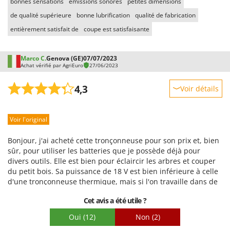
bonnes sensations
émissions sonores
petites dimensions
Worx
de qualité supérieure
bonne lubrification
qualité de fabrication
Y
entièrement satisfait de
coupe est satisfaisante
Yard Force
Z
Marco C.
Genova (GE)
07/07/2023
Zanon
Achat vérifié par AgriEuro
27/06/2023
Zephir
4,3
Voir détails
ZGrills
Robustesse
Zodiac
Voir l'original
Prestations
Zomax
Facilité d'utilisation
Bonjour, j'ai acheté cette tronçonneuse pour son prix et, bien
Qualité / Prix
sûr, pour utiliser les batteries que je possède déjà pour
divers outils. Elle est bien pour éclaircir les arbres et couper
Facilité de montage
du petit bois. Sa puissance de 18 V est bien inférieure à celle
Emballage
d'une tronçonneuse thermique, mais si l'on travaille dans de
bonnes conditions, elle fait bien son travail. Les plastiques
Cet avis a été utile ?
sont de qualité supérieure à la moyenne et elle est plus
lourde que je ne l'imaginais. Je l'ai déjà mise à rude épreuve
Oui
(12)
Non
(2)
en abattant des châtaigniers morts de 15 à 20 cm de