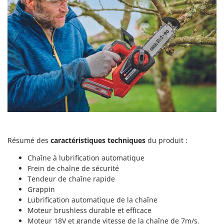
Perches Élagueuses
Francini
Pétrins à Spirale
G
Piscines
G3 Ferrari
Planteuses de pommes de terre pour tracteur
Gardena
Plateaux de coupe pour tracteur
Garofalo
Plumeuses
GeoTech
Pompes d'irrigation à tracteur
GeoTech Pro
Pompes de transfert
Gierre
Pompes immergées électriques
Ginko - MGM
Postes à souder
Résumé des
caractéristiques techniques
du produit :
Gipeco
Poussoirs à saucisse
Girmi
Chaîne à lubrification automatique
Power Stations - Batteries - Centrales électriques portables
Frein de chaîne de sécurité
GRAEF
Tendeur de chaîne rapide
Presses à pellets
Gre
Grappin
Pressoirs à fruits
Lubrification automatique de la chaîne
GreenBay
Moteur brushless durable et efficace
Pressoirs à Raisin
Greenworks
Moteur 18V et grande vitesse de la chaîne de 7m/s.