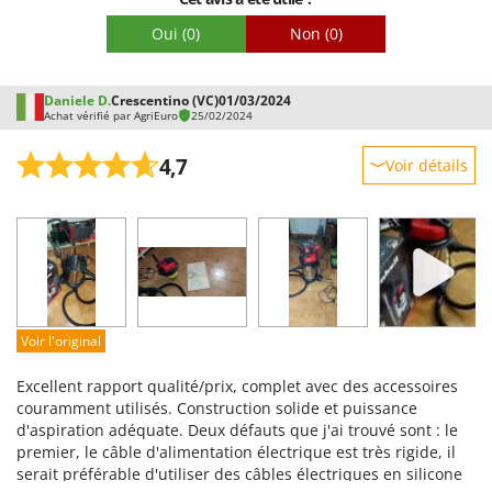
Oui
(0)
Non
(0)
Daniele D.
Crescentino (VC)
01/03/2024
Achat vérifié par AgriEuro
25/02/2024
4,7
Voir détails
Robustesse
Prestations
Facilité d'utilisation
Qualité / Prix
Facilité de montage
Voir l'original
Emballage
Excellent rapport qualité/prix, complet avec des accessoires
couramment utilisés. Construction solide et puissance
d'aspiration adéquate. Deux défauts que j'ai trouvé sont : le
premier, le câble d'alimentation électrique est très rigide, il
serait préférable d'utiliser des câbles électriques en silicone