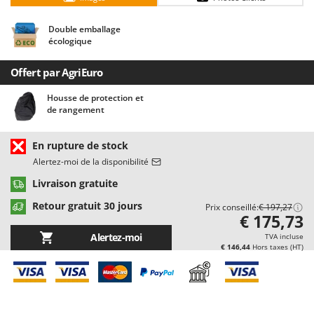
Chaudrons électriques pour polenta
Barbieri
Cisailles à gazon à batterie
Double emballage
Batavia
écologique
Cisailles taille-haies manuelles
Benassi
Climatiseurs
Offert par AgriEuro
Beper
Compresseurs d'air électriques
Berkel
Housse de protection et
de rangement
Compresseurs pour la récolte des olives et la taille
Bernardi
Coupe-bordures - Trimmers
Bertolini Pumps
En rupture de stock
Coupe-branches
Besser Vacuum
Alertez-moi de la disponibilité
Couveuses à œufs
Bestway
Livraison gratuite
Cultivateurs Tiller à ressorts - Extirpateurs
Beta tools
Retour gratuit 30 jours
Prix conseillé:
€ 197,27
€ 175,73
Bissell
D
Alertez-moi
TVA incluse
Débroussailleuses
Black & Decker
€ 146,44
Hors taxes (HT)
Décompacteurs agricoles
BlackStone
Découpeurs plasma
Blue Bird
Déplaqueuses de gazon
Bomet