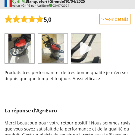
Cyril M.
Blanquefort (Gironde)
10/04/2025
Achat vérifié par AgriEuro
03/07/2024
5,0
Voir détails
Robustesse
Prestations
Facilité d'utilisation
Qualité / Prix
Facilité de montage
Produits très performant et de très bonne qualité je m'en sert
Emballage
depuis quelque temp et toujours Aussi efficace
La réponse d'AgriEuro
Merci beaucoup pour votre retour positif ! Nous sommes ravis
que vous soyez satisfait de la performance et de la qualité du
produit. C'est un plaisir de savoir qu'il reste aussi efficace au