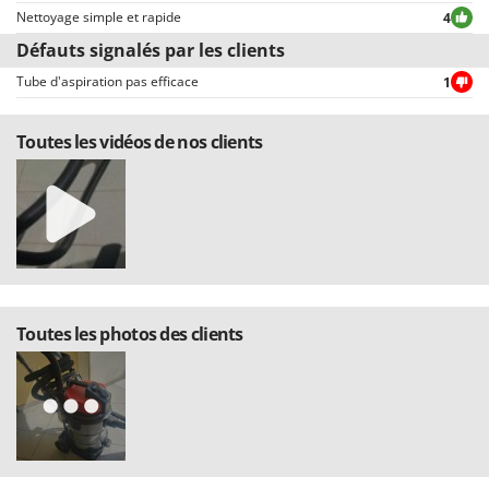
Seven Italy
Nettoyage simple et rapide
4
Shark
Défauts signalés par les clients
Silky
Tube d'aspiration pas efficace
1
Simatech
Toutes les vidéos de nos clients
Sirman
Skil
Smartwood
Smeg
Snapper
Solidur
Toutes les photos des clients
Spice Electronics
Spiralmac
Spring Protezione
Spyro
Stanley