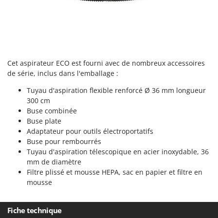
Master
Mastercook
Masterpro
McCulloch
Cet aspirateur ECO est fourni avec de nombreux accessoires
MCH
de série, inclus dans l'emballage :
Michelin
Tuyau d'aspiration flexible renforcé Ø 36 mm longueur
Mille
300 cm
Minox
Buse combinée
Buse plate
Mockmill
Adaptateur pour outils électroportatifs
More than chef
Buse pour rembourrés
MOSA
Tuyau d'aspiration télescopique en acier inoxydable, 36
mm de diamètre
MOVA
Filtre plissé et mousse HEPA, sac en papier et filtre en
Mowox
mousse
MTD
Fiche technique