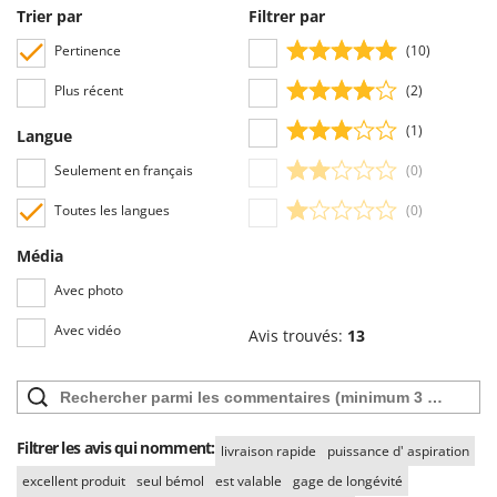
Stiga
Trier par
Filtrer par
Stocker
Pertinence
(10)
Sunseeker
Plus récent
(2)
T
(1)
Langue
Tecla
Seulement en français
(0)
TecnoGen
Tellarini Pompe
Toutes les langues
(0)
Telwin
Média
Tenco
Avec photo
Tineco
Avec vidéo
Avis trouvés:
13
Titania
Tornado
Tre Spade
Trev - Abrek - TecnoVIR
Filtrer les avis qui nomment:
livraison rapide
puissance d' aspiration
Trotec
excellent produit
seul bémol
est valable
gage de longévité