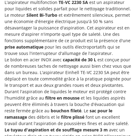
L'aspirateur multifonction
TE-VC 2230 SA
est un aspirateur
Groupes électrogènes
pour liquides et solides parfait pour le nettoyage traditionnel.
E
Gyrobroyeurs à lame pour tracteur
EcoFlow
Le moteur
Silent Bi-Turbo
et extrêmement silencieux, permet
une économie d'énergie électrique jusqu'à 50 % sans
Edilmark
H
désavantager la puissance d'aspiration. Cet aspirateur est en
Haches - Cognées et Hachettes
Effeuno
mesure d'aspirer n'importe quel type de saleté. Une des
Hachoirs à viande
fonctions supplémentaire de ce produit est la présence d'une
Einhell
prise automatique
pour les outils électroportatifs qui se
Herses à Dents
Elegen
trouve sous l'interrupteur d'allumage de l'aspirateur.
Herses Rotatives
Energy Gruppi
Le bidon en acier INOX avec
capacité de 30 L
est conçue pour
de nombreuses taches de nettoyage aussi bien chez vous que
Enotecnica Pillan
L
dans un bureau. L'aspirateur Einhell TE-VC 2230 SA peut être
Lames à neige
Eschenfelder
déplacé en toute commodité grâce à la pratique poignée pour
Lames niveleuses pour tracteur
le transport et aux deux grandes roues et deux pivotantes.
EuroMech
Durant l'aspiration de liquides le moteur est protégé contre
Lave-vitres
Eurosystems
l'humidité grâce au
filtre en mousse
et les liquides aspirés
Lieuses électriques pour vignes
peuvent être éliminés à travers la bouche d'évacuation qui
F
reste fermée grâce au
bouchon fileté
. Le
sac pour le
FAC
M
ramassage
des débris et le
filtre plissé
font un excellent
Machines à pâtes
Fama Industrie
travail durant l'aspiration de poussières fines et autre saleté.
Machines de nettoyage pour panneaux photovoltaïques et surfaces vitrées
Le tuyau d'aspiration et de soufflage mesure 3 m
avec un
Famag