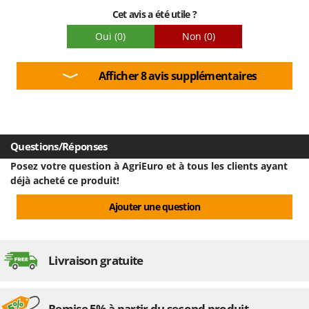
souple comme celui utilisé sur les outils électriques. Le
Cet avis a été utile ?
deuxième défaut est que le tuyau d'aspiration, côté
accessoires, ne possède pas de raccord pouvant tourner. Très
Oui
(0)
Non
(0)
utile en cas d'aspiration d'outils électriques.
Afficher 8 avis supplémentaires
Questions/Réponses
Posez votre question à AgriEuro et à tous les clients ayant
déjà acheté ce produit!
Ajouter une question
Livraison gratuite
Remise 5% à partir du second produit