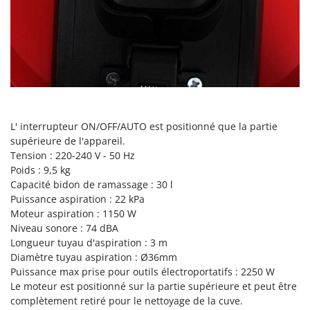
Perches Élagueuses
Francini
Pétrins à Spirale
G
Piscines
G3 Ferrari
Planteuses de pommes de terre pour tracteur
Gardena
Plateaux de coupe pour tracteur
Garofalo
Plumeuses
GeoTech
L' interrupteur ON/OFF/AUTO est positionné que la partie
Pompes d'irrigation à tracteur
GeoTech Pro
supérieure de l'appareil.
Pompes de transfert
Gierre
Tension : 220-240 V - 50 Hz
Pompes immergées électriques
Poids : 9,5 kg
Ginko - MGM
Capacité bidon de ramassage : 30 l
Postes à souder
Gipeco
Puissance aspiration : 22 kPa
Poussoirs à saucisse
Moteur aspiration : 1150 W
Girmi
Niveau sonore : 74 dBA
Power Stations - Batteries - Centrales électriques portables
GRAEF
Longueur tuyau d'aspiration : 3 m
Presses à pellets
Diamètre tuyau aspiration : Ø36mm
Gre
Puissance max prise pour outils électroportatifs : 2250 W
Pressoirs à fruits
GreenBay
Le moteur est positionné sur la partie supérieure et peut être
Pressoirs à Raisin
Greenworks
complètement retiré pour le nettoyage de la cuve.