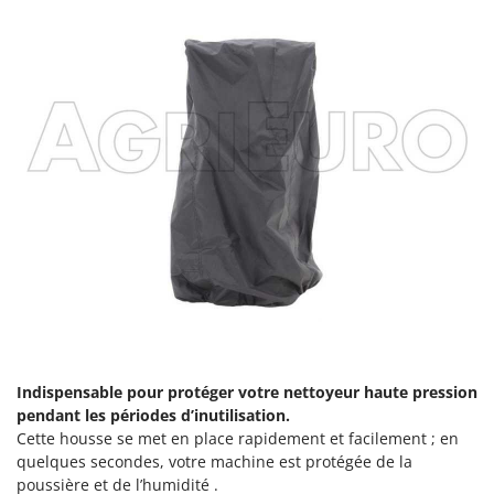
Scies alternatives à batterie
Intex
Scies de jardin télescopiques
Italyco
Sécateurs électriques à batterie
ITM
Sécateurs et Échenilloirs manuels
J
Sécateurs pneumatiques
JOLLY ITALIA
Semoirs et Épandeurs d'engrais
K
Socs pour tracteur
KAAZ
Souffleurs aspirateurs pour Feuilles
Karcher
Soufreuses - Poudreuses à dos
Kasco
Soufreuses - Poudreuses pour tracteur
Kemper
Keter
T
Taille-haies
KitchenAid
Indispensable pour protéger votre nettoyeur haute pression
Taille-haies à bras pour tracteur
Komo
pendant les périodes d’inutilisation.
Tarières
Cette housse se met en place rapidement et facilement ; en
L
quelques secondes, votre machine est protégée de la
Tondeuses à Gazon
Laica
poussière et de l’humidité .