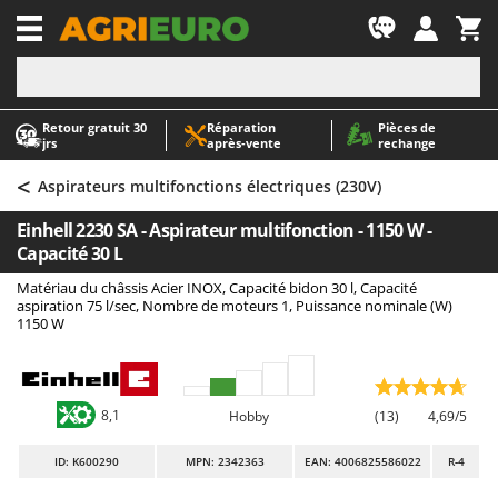
-1
Retour gratuit 30
Réparation
Pièces de
A
A
jrs
après‑vente
rechange
Abris de jardin
ABAC
<
Accessoires pour tracteurs tondeuses autoportés
AgriEuro Premium
Aspirateurs multifonctions électriques (230V)
Aérateurs Scarificateurs pour gazon
AgriEuro TOP-LINE
Einhell 2230 SA - Aspirateur multifonction - 1150 W -
Arracheuses de pommes de terre pour tracteur
AGT
Capacité 30 L
Aspirateurs - Balais Électriques
Aima
Matériau du châssis Acier INOX, Capacité bidon 30 l, Capacité
aspiration 75 l/sec, Nombre de moteurs 1, Puissance nominale (W)
Aspirateurs à cendres
Airmec
1150 W
Aspirateurs à feuilles sur roues
AL-KO
Aspirateurs de piscine
ALA 2000
Aspirateurs Multifonctions
Alce
8,1
Hobby
(13)
4,69/5
Atomiseurs agricoles pour tracteurs
Alpina
ID
: K600290
MPN: 2342363
EAN: 4006825586022
R-4
Atomiseurs pour traitements
Ama