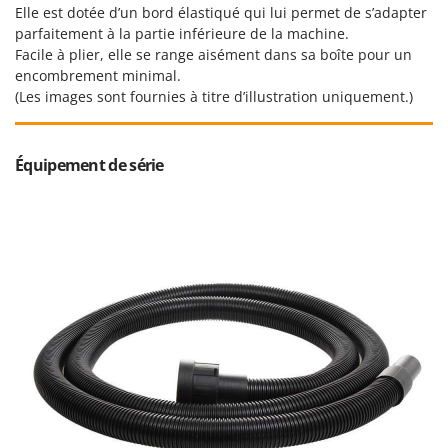
Tondeuses autoportées
Lampacrescia - MGM
Elle est dotée d’un bord élastiqué qui lui permet de s’adapter
parfaitement à la partie inférieure de la machine.
Tondeuses débroussailleuses thermiques
Landxcape
Facile à plier, elle se range aisément dans sa boîte pour un
Trancheuses
LAR Casalinghi
encombrement minimal.
Trancheuses de sol
(Les images sont fournies à titre d’illustration uniquement.)
Lavor
Transpalettes
Linea VZ
Treuils de débardage
Lisam
Équipement de série
Tronçonneuses
Lotusgrill
V
M
Vêtements de Sécurité
M.A.I.BO.
Vibroculteurs à tracteur
Macom
Macte Ovens
Makita
MAMMAMIA
Marcato
Marina Systems