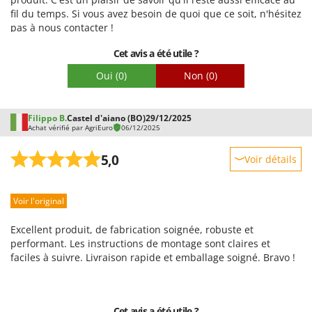
fil du temps. Si vous avez besoin de quoi que ce soit, n'hésitez
pas à nous contacter !
Cet avis a été utile ?
Oui
(0)
Non
(0)
Filippo B.
Castel d'aiano (BO)
29/12/2025
Achat vérifié par AgriEuro
06/12/2025
5,0
Voir détails
Robustesse
Voir l'original
Prestations
Facilité d'utilisation
Excellent produit, de fabrication soignée, robuste et
Qualité / Prix
performant. Les instructions de montage sont claires et
faciles à suivre. Livraison rapide et emballage soigné. Bravo !
Facilité de montage
Emballage
Cet avis a été utile ?