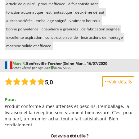
Troy-Bilt
article de qualité
produit efficace
à fait satisfaisant
fonction automatique
est fantastique
deuxième défaut
U
autres sociétés
emballage soigné
vraiment heureux
Udor
bonne polyvalence
chaudière à granulés
de fabrication soignée
Unger
excellente aspiration
construction solide
instructions de montage
V
machine solide et efficace
Verdemax
Vesco
Marc R.
Gonfreville-l’orcher (Seine-Maritime)
16/07/2020
Volpi
Achat vérifié par AgriEuro
06/07/2020
W
5,0
Voir détails
Waldner
Robustesse
Weber
Pour:
Prestations
WIDU
Produit conforme à mes attentes et besoins. L'emballage, la
Facilité d'utilisation
livraison et la réception sont vraiment bien assuré. C'est pour
Wiper EcoRobot
ma part, un premier achat tout à fait satisfaisant. Bien
Qualité / Prix
Wolf Garten
cordialement
Facilité de montage
Wortex
Contre:
Cet avis a été utile ?
Emballage