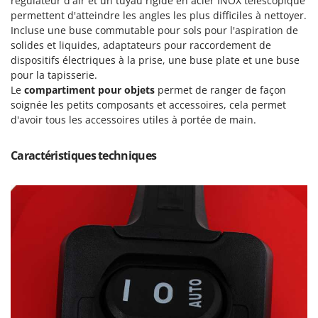
régulateur d'air et un tuyau rigide en acier INOX télescopique
Machines pour la transformation des fruits
Famur
permettent d'atteindre les angles les plus difficiles à nettoyer.
Machines sous vide
Incluse une buse commutable pour sols pour l'aspiration de
FARMER
solides et liquides, adaptateurs pour raccordement de
Motobineuses
FBC
dispositifs électriques à la prise, une buse plate et une buse
Motoculteurs
Ferrari Group
pour la tapisserie.
Le
compartiment pour objets
permet de ranger de façon
Motofaucheuses
Ferroni
soignée les petits composants et accessoires, cela permet
Motopompes pour irrigation
Ferrua
d'avoir tous les accessoires utiles à portée de main.
Moulins à céréales électriques
FIAC
Moulins à farine
Caractéristiques techniques
FIEM
Fimar
N
Nettoyeurs et Balais à vapeur
FINI
Nettoyeurs haute pression
Fiorentini
Nettoyeurs tapis, moquettes et tapisseries
Fiskars
Flymo
P
Peignes vibreurs et Secoueurs à olives
Fontana Forni
Pelles rétros pour tracteur
Forest Master