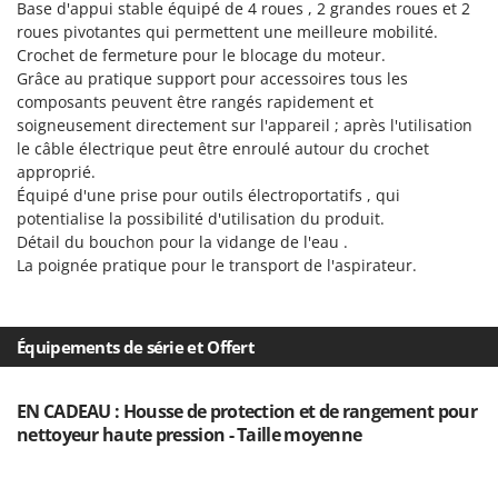
Pulvérisateurs
Base d'appui stable équipé de 4 roues , 2 grandes roues et 2
GRIFO
roues pivotantes qui permettent une meilleure mobilité.
Pulvérisateurs portés
GVS
Crochet de fermeture pour le blocage du moteur.
Grâce au pratique support pour accessoires tous les
GYS
R
composants peuvent être rangés rapidement et
Rafraîchisseurs d'air par évaporation
soigneusement directement sur l'appareil ; après l'utilisation
H
Rampes de chargement en aluminium
le câble électrique peut être enroulé autour du crochet
Hailo
Râpes à fromage électriques
approprié.
Helvi
Équipé d'une prise pour outils électroportatifs , qui
Râteaux pour tracteur
Henx
potentialise la possibilité d'utilisation du produit.
Remplisseuses
Détail du bouchon pour la vidange de l'eau .
HiKOKI
La poignée pratique pour le transport de l'aspirateur.
Robots nettoyeurs de piscine
Honda
Robots Tondeuses
I
Rogneuses de souches
Équipements de série et Offert
Idromatic
Rouleaux pour tracteur
Il-Tec
EN CADEAU : Housse de protection et de rangement pour
Imperia
S
nettoyeur haute pression - Taille moyenne
Scies à os
Infaco
Scies à Ruban
Intec