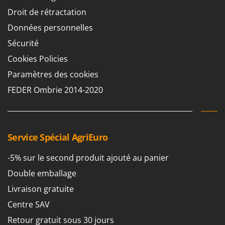
N
New O.M.R.A.
Droit de rétractation
Nilfisk
Données personnelles
Ninja
Sécurité
Novatec
Cookies Policies
Novital
Paramètres des cookies
NuAir
FEDER Ombrie 2014-2020
NuovaFac
O
Officine Savioli
Service Spécial AgriEuro
Oliviero
Olix
-5% sur le second produit ajouté au panier
OMA
Double emballage
Omas
Livraison gratuite
Ompagrill
Centre SAV
Ooni
Retour gratuit sous 30 jours