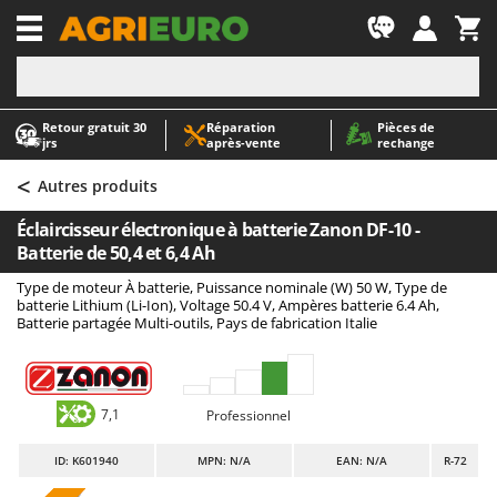
-1
Retour gratuit 30
Réparation
Pièces de
A
A
jrs
après‑vente
rechange
Abris de jardin
ABAC
<
Accessoires pour tracteurs tondeuses autoportés
AgriEuro Premium
Autres produits
Aérateurs Scarificateurs pour gazon
AgriEuro TOP-LINE
Éclaircisseur électronique à batterie Zanon DF-10 -
Arracheuses de pommes de terre pour tracteur
AGT
Batterie de 50,4 et 6,4 Ah
Aspirateurs - Balais Électriques
Aima
Type de moteur À batterie, Puissance nominale (W) 50 W, Type de
batterie Lithium (Li-Ion), Voltage 50.4 V, Ampères batterie 6.4 Ah,
Aspirateurs à cendres
Airmec
Batterie partagée Multi-outils, Pays de fabrication Italie
Aspirateurs à feuilles sur roues
AL-KO
Aspirateurs de piscine
ALA 2000
Aspirateurs Multifonctions
Alce
7,1
Professionnel
Atomiseurs agricoles pour tracteurs
Alpina
ID
: K601940
MPN: N/A
EAN: N/A
R-72
Atomiseurs pour traitements
Ama