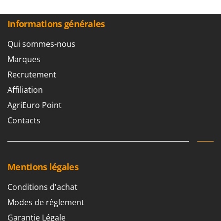
Master
Mastercook
Informations générales
Masterpro
Qui sommes-nous
McCulloch
Marques
MCH
Recrutement
Michelin
Affiliation
Mille
AgriEuro Point
Minox
Contacts
Mockmill
More than chef
MOSA
Mentions légales
MOVA
Mowox
Conditions d'achat
MTD
Modes de règlement
Garantie Légale