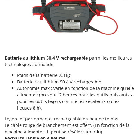
Machines pour la transformation des fruits
Famur
Machines sous vide
FARMER
Motobineuses
FBC
Motoculteurs
Ferrari Group
Motofaucheuses
Ferroni
Motopompes pour irrigation
Ferrua
Moulins à céréales électriques
Batterie au lithium 50,4 V rechargeable
parmi les meilleures
FIAC
technologies au monde.
Moulins à farine
FIEM
Poids de la batterie 2.3 kg
Fimar
N
Batterie : au lithium 50,4 V rechargeable
Nettoyeurs et Balais à vapeur
FINI
Autonomie max : varie en fonction de la machine qu’elle
Nettoyeurs haute pression
alimente : (presque 2 heures pour les outils puissants -
Fiorentini
pour les outils légers comme les sécateurs ou les
Nettoyeurs tapis, moquettes et tapisseries
Fiskars
lieuses 8 h).
Flymo
P
Légère et performante, rechargeable en peu de temps
Peignes vibreurs et Secoueurs à olives
Le câble rouge de branchement est offert. (En fonction de la
Fontana Forni
Pelles rétros pour tracteur
machine alimentée, il peut se révéler superflu)
Forest Master
Recharge rapide en 3 heures