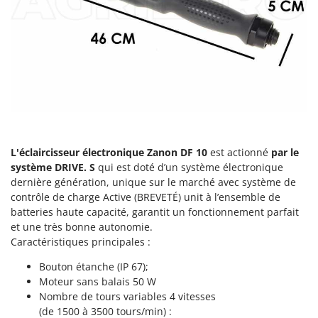
Comet
F
Fendeuses à bois
Cresco
Filets pour la Récolte des olives
Cruccolini
Filtres pour vin et huile
CTEK
Floconneuses
D
Fouloirs - Égrappoirs
Dal Degan
Fourches pour tracteur
DCG
L'éclaircisseur électronique Zanon DF 10
est actionné
par le
Fours d'extérieur - intérieur pour pizza et cuisine
Deca
système DRIVE. S
qui est doté d’un système électronique
Fours électriques
DeWalt
dernière génération, unique sur le marché avec système de
contrôle de charge Active (BREVETÉ) unit à l’ensemble de
Fraises à neige
Di Martino
batteries haute capacité, garantit un fonctionnement parfait
Fraises rotatives pour tracteur
Diavola Pro
et une très bonne autonomie.
Caractéristiques principales :
Friteuses sans huile
Diesse
Docma
Bouton étanche (IP 67);
G
Moteur sans balais 50 W
Générateurs d'air chaud
Dominion
Nombre de tours variables 4 vitesses
Godets à terre basculants pour tracteur
Dreame
(de 1500 à 3500 tours/min) :