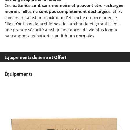
Perches Élagueuses
Francini
Ces
batteries sont sans mémoire et peuvent être rechargée
Pétrins à Spirale
même si elles ne sont pas complètement déchargées
, elles
G
conservent ainsi un maximum d’efficacité en permanence.
Piscines
G3 Ferrari
Elles n’ont pas de problèmes de surchauffe et garantissent
Planteuses de pommes de terre pour tracteur
une grande sécurité ainsi qu’une durée de vie plus longue
Gardena
par rapport aux batteries au lithium normales.
Plateaux de coupe pour tracteur
Garofalo
Plumeuses
GeoTech
Pompes d'irrigation à tracteur
GeoTech Pro
Équipements de série et Offert
Pompes de transfert
Gierre
Pompes immergées électriques
Équipements
Ginko - MGM
Postes à souder
Gipeco
Poussoirs à saucisse
Girmi
Power Stations - Batteries - Centrales électriques portables
GRAEF
Presses à pellets
Gre
Pressoirs à fruits
GreenBay
Pressoirs à Raisin
Greenworks