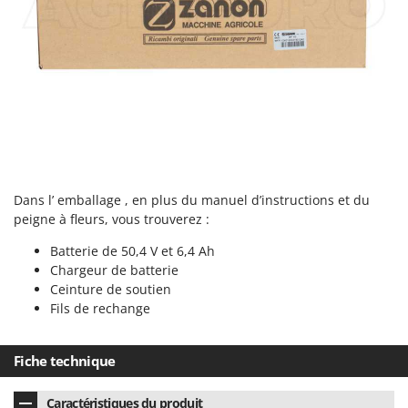
Pulvérisateurs
GRIFO
Pulvérisateurs portés
GVS
GYS
R
Rafraîchisseurs d'air par évaporation
H
Rampes de chargement en aluminium
Hailo
Râpes à fromage électriques
Helvi
Râteaux pour tracteur
Henx
Remplisseuses
Dans l’ emballage , en plus du manuel d’instructions et du
HiKOKI
peigne à fleurs, vous trouverez :
Robots nettoyeurs de piscine
Honda
Robots Tondeuses
Batterie de 50,4 V et 6,4 Ah
Chargeur de batterie
I
Rogneuses de souches
Idromatic
Ceinture de soutien
Rouleaux pour tracteur
Fils de rechange
Il-Tec
Imperia
S
Scies à os
Fiche technique
Infaco
Scies à Ruban
Intec
Caractéristiques du produit