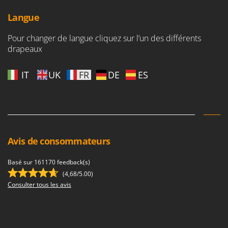
Resto Italia
Langue
Ribimex
Ripartrak
Pour changer de langue cliquez sur l’un des différents
drapeaux
Ritter
River Systems
IT
UK
FR
DE
ES
Robomow
Rossofuoco
Rover Pompe
Royal Food
Avis de consommateurs
Ryobi
Basé sur 161170 feedback(s)
S
S.T.P.
(4,68/5.00)
Consulter tous les avis
Santos
Sbaraglia
Schnitzer