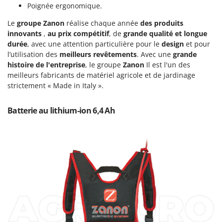
Groupes électrogènes
Poignée ergonomique.
E
Gyrobroyeurs à lame pour tracteur
EcoFlow
Le
groupe Zanon
réalise chaque année
des produits
innovants
,
au prix compétitif
, de
grande qualité et longue
Edilmark
H
durée
, avec une attention particulière pour le
design
et pour
Haches - Cognées et Hachettes
Effeuno
l’utilisation des
meilleurs revêtements
. Avec une
grande
Hachoirs à viande
histoire de l'entreprise
, le groupe
Zanon
Il est l'un des
Einhell
meilleurs fabricants de matériel agricole et de jardinage
Herses à Dents
Elegen
strictement « Made in Italy ».
Herses Rotatives
Energy Gruppi
Batterie au lithium-ion 6,4 Ah
Enotecnica Pillan
L
Lames à neige
Eschenfelder
Lames niveleuses pour tracteur
EuroMech
Lave-vitres
Eurosystems
Lieuses électriques pour vignes
F
FAC
M
Machines à pâtes
Fama Industrie
Machines de nettoyage pour panneaux photovoltaïques et surfaces vitrées
Famag