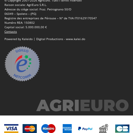
© Copyright 2007-2026 AgriEuro. Tutti i diritti riservati
Stiga
Raison sociale: AgriEuro S.R.L.
Adresse du siège social: Fraz. Petrognano 50/D
Stocker
06049 – Spoleto – (PG)
Registre des entreprises de Pérouse – N° de TVA IT01629170547
Sunseeker
Numéro REA: 150802
Capital social: 5.000.000,00 €
Contacts
T
Tecla
Powered by Kaleido | Digital Productions - www.kalei.do
TecnoGen
Tellarini Pompe
Telwin
Tenco
Tineco
Titania
Tornado
Tre Spade
Trev - Abrek - TecnoVIR
Trotec