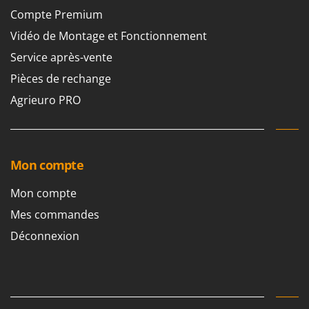
Oriental Koshin
Compte Premium
Outdoorchef
Vidéo de Montage et Fonctionnement
Service après-vente
P
Palazzetti
Pièces de rechange
Palumbo Pavi
Agrieuro PRO
Partisani
Paterlini
Philips
Mon compte
Pramac
Mon compte
Prismafood
Mes commandes
R
R.G.V.
Déconnexion
Rato
Reber
Redback