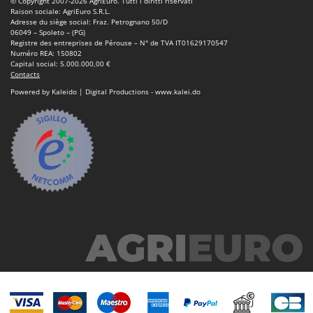
© Copyright 2007-2026 AgriEuro. Tutti i diritti riservati
Machines pour la transformation des fruits
Famur
Raison sociale: AgriEuro S.R.L.
Adresse du siège social: Fraz. Petrognano 50/D
Machines sous vide
FARMER
06049 – Spoleto – (PG)
Registre des entreprises de Pérouse – N° de TVA IT01629170547
Motobineuses
FBC
Numéro REA: 150802
Capital social: 5.000.000,00 €
Motoculteurs
Ferrari Group
Contacts
Motofaucheuses
Powered by Kaleido | Digital Productions - www.kalei.do
Ferroni
Motopompes pour irrigation
Ferrua
Moulins à céréales électriques
FIAC
Moulins à farine
FIEM
Fimar
N
Nettoyeurs et Balais à vapeur
FINI
Nettoyeurs haute pression
Fiorentini
Nettoyeurs tapis, moquettes et tapisseries
Fiskars
Flymo
P
Peignes vibreurs et Secoueurs à olives
Fontana Forni
Pelles rétros pour tracteur
Forest Master