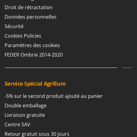
Chaudrons électriques pour polenta
Barbieri
Droit de rétractation
Cisailles à gazon à batterie
Batavia
Données personnelles
Cisailles taille-haies manuelles
Benassi
Sécurité
Climatiseurs
Beper
Cookies Policies
Compresseurs d'air électriques
Berkel
Paramètres des cookies
Compresseurs pour la récolte des olives et la taille
Bernardi
FEDER Ombrie 2014-2020
Coupe-bordures - Trimmers
Bertolini Pumps
Coupe-branches
Besser Vacuum
Couveuses à œufs
Bestway
Service Spécial AgriEuro
Cultivateurs Tiller à ressorts - Extirpateurs
Beta tools
-5% sur le second produit ajouté au panier
Bissell
D
Débroussailleuses
Double emballage
Black & Decker
Décompacteurs agricoles
Livraison gratuite
BlackStone
Découpeurs plasma
Blue Bird
Centre SAV
Déplaqueuses de gazon
Bomet
Retour gratuit sous 30 jours