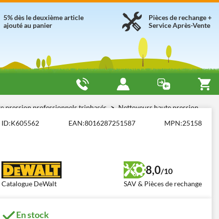
5% dès le deuxième article
Pièces de rechange +
ajouté au panier
Service Après-Vente
e pression professionnels triphasés
Nettoyeurs haute pression
ID:
K605562
EAN:
8016287251587
MPN:
25158
8,0
/10
Catalogue DeWalt
SAV & Pièces de rechange
En stock