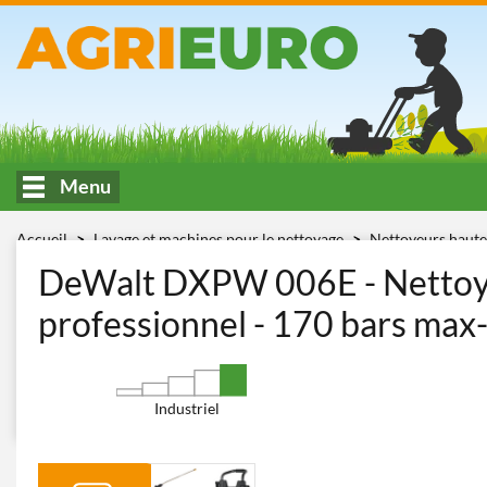
Menu
Accueil
Lavage et machines pour le nettoyage
Nettoyeurs haute
triphasés professionnels avec pompe linéaire Pro
DeWalt DXPW 0
DeWalt DXPW 006E - Nettoye
professionnel - 170 bars max-
Industriel