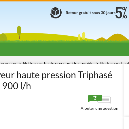
Retour gratuit sous 30 jours
 pression
Nettoyeurs haute pression à Eau Froide
Nettoyeurs haut
06E
ur haute pression Triphasé
 900 l/h
Ajouter une question