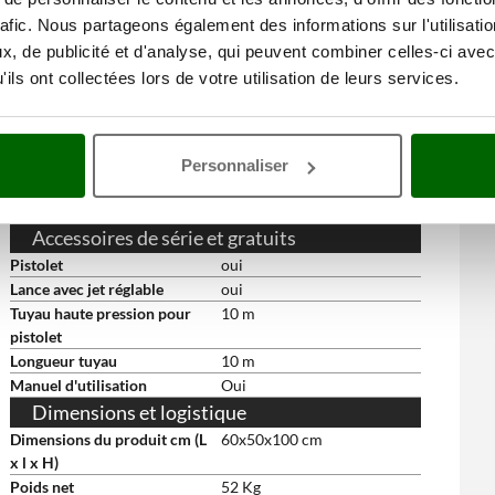
Support pour tuyau
oui
rafic. Nous partageons également des informations sur l'utilisati
Système Total Stop
oui
, de publicité et d'analyse, qui peuvent combiner celles-ci avec
Dimensions des roues arrière
300 mm
ils ont collectées lors de votre utilisation de leurs services.
Type de roues
En plastique
Poignée souple en
Oui
caoutchouc
Compartiment de rangement
oui
Personnaliser
Support de câble électrique
oui
Valve de blocage
oui
Accessoires de série et gratuits
Pistolet
oui
Lance avec jet réglable
oui
Tuyau haute pression pour
10 m
pistolet
Longueur tuyau
10 m
Manuel d'utilisation
Oui
Dimensions et logistique
Dimensions du produit cm (L
60x50x100 cm
x l x H)
Poids net
52 Kg