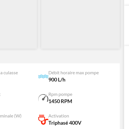
a culasse
Débit horaire max pompe
900 L/h
x
Rpm pompe
1450 RPM
minale (W)
Activation
Triphasé 400V