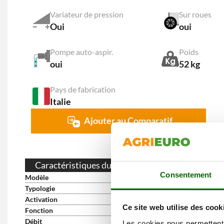
Variateur de pression
Sur roues
Oui
oui
Pompe auto-aspir.
Poids
oui
52 kg
Pays de fabrication
Italie
Ajouter au Comparatif
Caractéristiques du produit
Consentement
Modèle
DXPW 006E
Typologie
À chariot
Activation
Triphasé 400V
Ce site web utilise des cook
Fonction
À eau froide
Débit
15 L/min
Les cookies nous permettent d