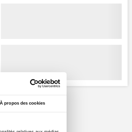
À propos des cookies
nnalités relatives aux médias