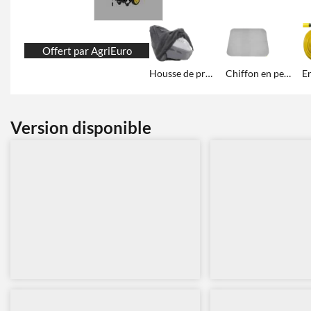
Offert par AgriEuro
Housse de protection et remisage
Chiffon en peau de chamois
Version disponible