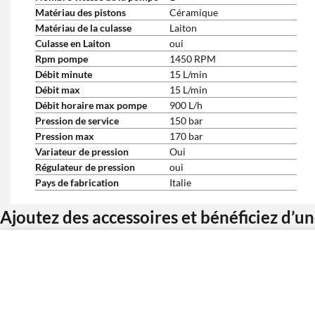
Matériau des pistons
Céramique
Matériau de la culasse
Laiton
Culasse en Laiton
oui
Rpm pompe
1450 RPM
Débit minute
15 L/min
Débit max
15 L/min
Débit horaire max pompe
900 L/h
Pression de service
150 bar
Pression max
170 bar
Variateur de pression
Oui
Régulateur de pression
oui
Pays de fabrication
Italie
Ajoutez des accessoires et bénéficiez d’u