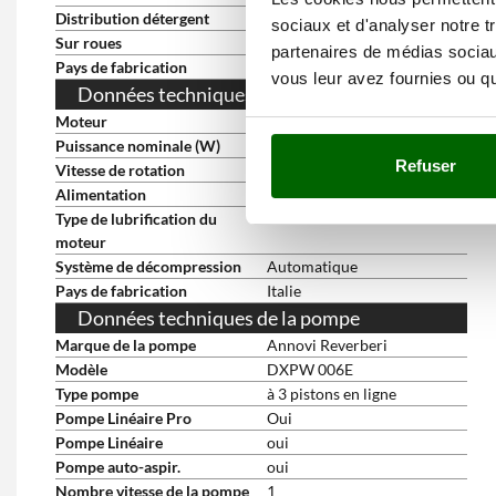
Distribution détergent
à haute pression
sociaux et d'analyser notre t
Sur roues
oui
partenaires de médias sociaux
Pays de fabrication
Italie
vous leur avez fournies ou qu'
Données techniques du moteur
Moteur
à induction
Puissance nominale (W)
5000 W
Refuser
Vitesse de rotation
1450 RPM
Alimentation
Électrique 400V
Type de lubrification du
À bain d'huile
moteur
Système de décompression
Automatique
Pays de fabrication
Italie
Données techniques de la pompe
Marque de la pompe
Annovi Reverberi
Modèle
DXPW 006E
Type pompe
à 3 pistons en ligne
Pompe Linéaire Pro
Oui
Pompe Linéaire
oui
Pompe auto-aspir.
oui
Nombre vitesse de la pompe
1