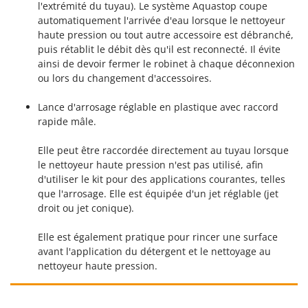
l'extrémité du tuyau). Le système Aquastop coupe
Master
automatiquement l'arrivée d'eau lorsque le nettoyeur
Mastercook
haute pression ou tout autre accessoire est débranché,
Masterpro
puis rétablit le débit dès qu'il est reconnecté. Il évite
ainsi de devoir fermer le robinet à chaque déconnexion
McCulloch
ou lors du changement d'accessoires.
MCH
Lance d'arrosage réglable en plastique avec raccord
Michelin
rapide mâle.
Mille
Elle peut être raccordée directement au tuyau lorsque
Minox
le nettoyeur haute pression n'est pas utilisé, afin
Mockmill
d'utiliser le kit pour des applications courantes, telles
More than chef
que l'arrosage. Elle est équipée d'un jet réglable (jet
droit ou jet conique).
MOSA
MOVA
Elle est également pratique pour rincer une surface
avant l'application du détergent et le nettoyage au
Mowox
nettoyeur haute pression.
MTD