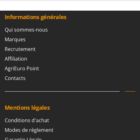
Worx
Régulateur de pression
Y
Informations générales
Yard Force
Pays de fabrication
Italie
Qui sommes-nous
Z
Zanon
Marques
Zephir
Recrutement
ZGrills
Affiliation
Zodiac
AgriEuro Point
Zomax
Contacts
Mentions légales
Conditions d'achat
Modes de règlement
Garantie Légale