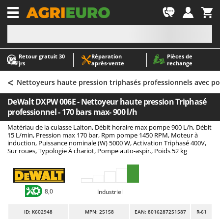
-1
Retour gratuit 30
Réparation
Pièces de
A
A
jrs
après‑vente
rechange
Abris de jardin
ABAC
<
Accessoires pour tracteurs tondeuses autoportés
AgriEuro Premium
Nettoyeurs haute pression triphasés professionnels avec po
Aérateurs Scarificateurs pour gazon
AgriEuro TOP-LINE
DeWalt DXPW 006E - Nettoyeur haute pression Triphasé
Arracheuses de pommes de terre pour tracteur
AGT
professionnel - 170 bars max- 900 l/h
Aspirateurs - Balais Électriques
Aima
Matériau de la culasse Laiton, Débit horaire max pompe 900 L/h, Débit
15 L/min, Pression max 170 bar, Rpm pompe 1450 RPM, Moteur à
Aspirateurs à cendres
Airmec
induction, Puissance nominale (W) 5000 W, Activation Triphasé 400V,
Sur roues, Typologie À chariot, Pompe auto-aspir., Poids 52 kg
Aspirateurs à feuilles sur roues
AL-KO
Aspirateurs de piscine
ALA 2000
Aspirateurs Multifonctions
Alce
8,0
Industriel
Atomiseurs agricoles pour tracteurs
Alpina
Atomiseurs pour traitements
Ama
ID
: K602948
MPN: 25158
EAN: 8016287251587
R-61