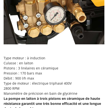
Perches Élagueuses
Francini
Pétrins à Spirale
G
Piscines
G3 Ferrari
Planteuses de pommes de terre pour tracteur
Gardena
Plateaux de coupe pour tracteur
Garofalo
Plumeuses
GeoTech
Pompes d'irrigation à tracteur
GeoTech Pro
Pompes de transfert
Gierre
Type moteur : à induction
Pompes immergées électriques
Ginko - MGM
Culasse : en laiton
Postes à souder
Pistons : 3 linéaires en céramique
Gipeco
Pression : 170 bars max
Poussoirs à saucisse
Girmi
Débit : 900 l/h max
Power Stations - Batteries - Centrales électriques portables
GRAEF
Type de moteur : électrique triphasé 400V
Presses à pellets
2800 RPM
Gre
Manomètre de précision en bain de glycérine
Pressoirs à fruits
GreenBay
La pompe en
laiton
à trois pistons en
céramique
de haute
Pressoirs à Raisin
résistance garantit une très bonne efficacité et une longue
Greenworks