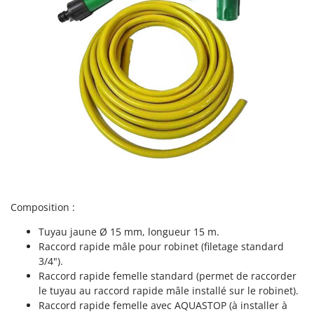
Tondeuses autoportées
Lampacrescia - MGM
Tondeuses débroussailleuses thermiques
Landxcape
Trancheuses
LAR Casalinghi
Trancheuses de sol
Lavor
Transpalettes
Linea VZ
Treuils de débardage
Lisam
Tronçonneuses
Lotusgrill
V
M
Vêtements de Sécurité
M.A.I.BO.
Vibroculteurs à tracteur
Macom
Composition :
Macte Ovens
Tuyau jaune Ø 15 mm, longueur 15 m.
Makita
Raccord rapide mâle pour robinet (filetage standard
MAMMAMIA
3/4").
Raccord rapide femelle standard (permet de raccorder
Marcato
le tuyau au raccord rapide mâle installé sur le robinet).
Marina Systems
Raccord rapide femelle avec AQUASTOP (à installer à