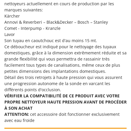
Oriental Koshin
nettoyeurs actuellement en cours de production par les
marques suivantes:
Outdoorchef
Kärcher
Annovi & Reverberi – Black&Decker – Bosch – Stanley
P
Comet - Interpump - Kranzle
Palazzetti
Lavor
Palumbo Pavi
Son tuyau en caoutchouc est d'au moins 15 mt.
Partisani
Ce déboucheur est indiqué pour le nettoyage des tuyaux
domestiques, grâce à la dimension extrêmement réduite et sa
Paterlini
grande flexibilité qui vous permettra de rassainir très
Philips
facilement tous types de canalisations, même ceux de plus
petites dimensions des implantations domestiques.
Pramac
Détail des trois retrojets à haute pression qui vous assurent
Prismafood
une progression autonome de la sonde en varcant les
différents points d'occlusion.
R
VÉRIFIER LA COMPATIBILITÉ DE CE PRODUIT AVEC VOTRE
R.G.V.
PROPRE NETTOYEUR HAUTE PRESSION AVANT DE PROCÉDER
Rato
À SON ACHAT
ATTENTION:
cet accessoire doit fonctionner exclusivement
Reber
avec eau froide
Redback