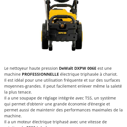
Groupes électrogènes
E
Gyrobroyeurs à lame pour tracteur
EcoFlow
Edilmark
H
Haches - Cognées et Hachettes
Effeuno
Hachoirs à viande
Einhell
Herses à Dents
Elegen
Herses Rotatives
Energy Gruppi
Enotecnica Pillan
L
Le nettoyeur haute pression
DeWalt DXPW 006E
est une
Lames à neige
Eschenfelder
machine
PROFESSIONNELLE
électrique triphasée à chariot.
Lames niveleuses pour tracteur
Il est idéal pour une utilisation fréquente et sur des surfaces
EuroMech
moyennes-grandes. Il peut facilement enlever même la saleté
Lave-vitres
Eurosystems
la plus tenace.
Lieuses électriques pour vignes
Il a une soupape de réglage intégrée avec TSS, un système
F
qui permet d’obtenir une grande économie d’énergie et
FAC
M
permet aussi de maintenir des performances maximales de la
Machines à pâtes
Fama Industrie
machine.
Machines de nettoyage pour panneaux photovoltaïques et surfaces vitrées
Il a un moteur électrique triphasé avec une vitesse de
Famag