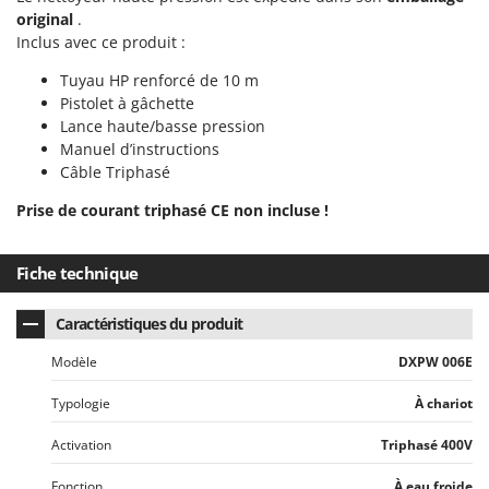
Seven Italy
original
.
Inclus avec ce produit :
Shark
Silky
Tuyau HP renforcé de 10 m
Pistolet à gâchette
Simatech
Lance haute/basse pression
Sirman
Manuel d’instructions
Câble Triphasé
Skil
Smartwood
Prise de courant triphasé CE non incluse !
Smeg
Snapper
Fiche technique
Solidur
Caractéristiques du produit
Spice Electronics
Modèle
DXPW 006E
Spiralmac
Spring Protezione
Typologie
À chariot
Spyro
Activation
Triphasé 400V
Stanley
Fonction
À eau froide