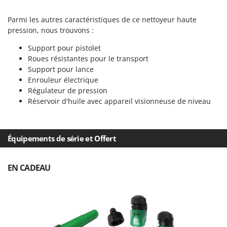
Scies alternatives à batterie
Intex
Scies de jardin télescopiques
Parmi les autres caractéristiques de ce nettoyeur haute
Italyco
pression, nous trouvons :
Sécateurs électriques à batterie
ITM
Sécateurs et Échenilloirs manuels
Support pour pistolet
Roues résistantes pour le transport
J
Sécateurs pneumatiques
JOLLY ITALIA
Support pour lance
Semoirs et Épandeurs d'engrais
Enrouleur électrique
K
Régulateur de pression
Socs pour tracteur
KAAZ
Réservoir d'huile avec appareil visionneuse de niveau
Souffleurs aspirateurs pour Feuilles
Karcher
Soufreuses - Poudreuses à dos
Kasco
Équipements de série et Offert
Soufreuses - Poudreuses pour tracteur
Kemper
Keter
T
EN CADEAU
Taille-haies
KitchenAid
Taille-haies à bras pour tracteur
Komo
Tarières
L
Tondeuses à Gazon
Laica