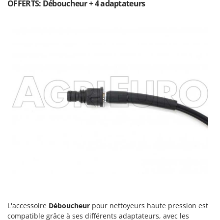
N
OFFERTS: Déboucheur + 4 adaptateurs
New O.M.R.A.
Nilfisk
Ninja
Novatec
Novital
NuAir
NuovaFac
O
Officine Savioli
Oliviero
Olix
OMA
Omas
Ompagrill
L'accessoire
Déboucheur
pour nettoyeurs haute pression est
Ooni
compatible grâce à ses différents adaptateurs, avec les