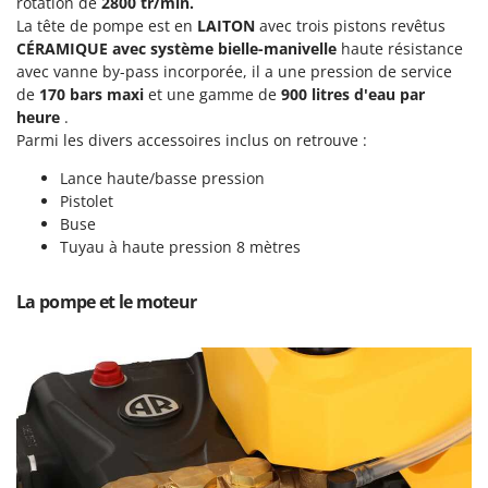
rotation de
2800 tr/min.
Machines pour la transformation des fruits
Famur
La tête de pompe est en
LAITON
avec trois pistons revêtus
Machines sous vide
CÉRAMIQUE avec système bielle-manivelle
haute résistance
FARMER
avec vanne by-pass incorporée, il a une pression de service
Motobineuses
FBC
de
170 bars maxi
et une gamme de
900 litres d'eau par
Motoculteurs
Ferrari Group
heure
.
Motofaucheuses
Parmi les divers accessoires inclus on retrouve :
Ferroni
Motopompes pour irrigation
Lance haute/basse pression
Ferrua
Pistolet
Moulins à céréales électriques
FIAC
Buse
Moulins à farine
FIEM
Tuyau à haute pression 8 mètres
Fimar
N
Nettoyeurs et Balais à vapeur
La pompe et le moteur
FINI
Nettoyeurs haute pression
Fiorentini
Nettoyeurs tapis, moquettes et tapisseries
Fiskars
Flymo
P
Peignes vibreurs et Secoueurs à olives
Fontana Forni
Pelles rétros pour tracteur
Forest Master