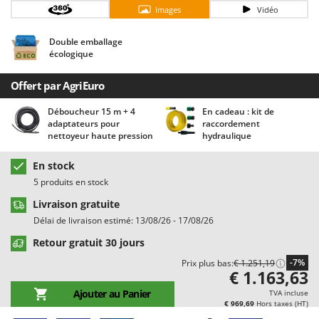
Chaudrons électriques pour polenta
Barbieri
Images
Vidéo
Cisailles à gazon à batterie
Batavia
Double emballage
Cisailles taille-haies manuelles
Benassi
écologique
Climatiseurs
Beper
Offert par AgriEuro
Compresseurs d'air électriques
Berkel
Déboucheur 15 m + 4
En cadeau : kit de
Compresseurs pour la récolte des olives et la taille
Bernardi
adaptateurs pour
raccordement
nettoyeur haute pression
hydraulique
Coupe-bordures - Trimmers
Bertolini Pumps
Coupe-branches
Besser Vacuum
En stock
Couveuses à œufs
Bestway
5 produits en stock
Cultivateurs Tiller à ressorts - Extirpateurs
Beta tools
Livraison gratuite
Délai de livraison estimé: 13/08/26 - 17/08/26
Bissell
D
Débroussailleuses
Retour gratuit 30 jours
Black & Decker
-7%
Décompacteurs agricoles
Prix plus bas:
€ 1.251,19
BlackStone
€ 1.163,63
Découpeurs plasma
Blue Bird
Ajouter au Panier
TVA incluse
€ 969,69
Hors taxes (HT)
Déplaqueuses de gazon
Bomet