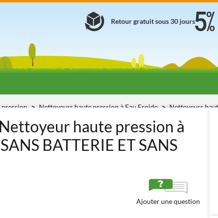
Retour gratuit sous 30 jours
 pression
Nettoyeurs haute pression à Eau Froide
Nettoyeurs haut
ttoyeur haute pression à
in - SANS BATTERIE ET SANS
Ajouter une question