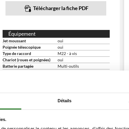
Télécharger la fiche PDF
Équipement
Jet moussant
oui
Poignée télescopique
oui
Type de raccord
M22 - à vis
Chariot (roues et poignées)
oui
Batterie partagée
Multi-outils
Sélecteur de vitesse
oui
Compartiment de rangement
oui
Accessoires de série et gratuits
Pistolet
oui
Lance de fixation rapide des
oui
Détails
buses
Lance professionnelle
oui
Buse rotative
buse seule
ies.
Buse Rotative
oui
e personnaliser le contenu et les annonces, d'offrir des fonctio