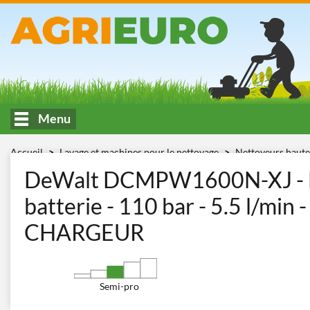
Menu
Accueil
Lavage et machines pour le nettoyage
Nettoyeurs haute
DCMPW1600N-XJ
DeWalt DCMPW1600N-XJ - Ne
batterie - 110 bar - 5.5 l/m
CHARGEUR
Semi-pro