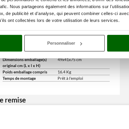
Tuyau haute pression pour
6 m
rafic. Nous partageons également des informations sur l'utilisati
pistolet
, de publicité et d'analyse, qui peuvent combiner celles-ci avec
Longueur tuyau
6 m
ils ont collectées lors de votre utilisation de leurs services.
Manuel d'utilisation
Oui
Dimensions et logistique
Dimensions du produit cm (L
47x36x71 cm
x l x H)
Personnaliser
Poids net
13.5 Kg
Emballage
Carton d'origine
Dimensions emballage(s)
49x41x75 cm
original cm (L x l x H)
Poids emballage compris
16.4 Kg
Temps de montage
Prêt à l'emploi
ne remise