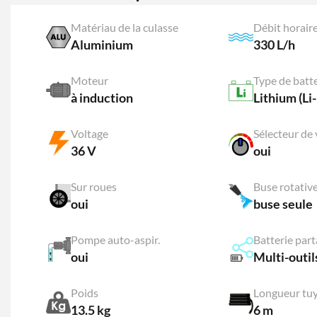
Matériau de la culasse
Débit horai
Aluminium
330 L/h
Moteur
Type de batt
à induction
Lithium (Li-
Voltage
Sélecteur de 
36 V
oui
Sur roues
Buse rotativ
oui
buse seule
Pompe auto-aspir.
Batterie par
oui
Multi-outil
Poids
Longueur tu
13.5 kg
6 m