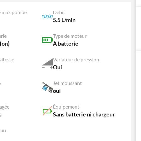
re max pompe
Débit
5.5 L/min
erie
Type de moteur
Ion)
À batterie
vitesse
Variateur de pression
Oui
e
Jet moussant
oui
tagée
Équipement
s
Sans batterie ni chargeur
yau