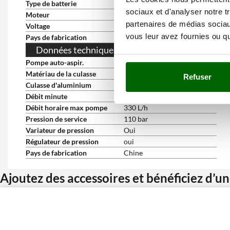
Type de batterie
Lithium (Li-Ion)
sociaux et d'analyser notre t
Moteur
à induction
partenaires de médias sociaux
Voltage
36 V
vous leur avez fournies ou qu'
Pays de fabrication
Chine
Données techniques de la pompe
Pompe auto-aspir.
oui
Matériau de la culasse
Aluminium
Refuser
Culasse d'aluminium
oui
Débit minute
5.5 L/min
Débit horaire max pompe
330 L/h
Pression de service
110 bar
Variateur de pression
Oui
Régulateur de pression
oui
Pays de fabrication
Chine
Ajoutez des accessoires et bénéficiez d’u