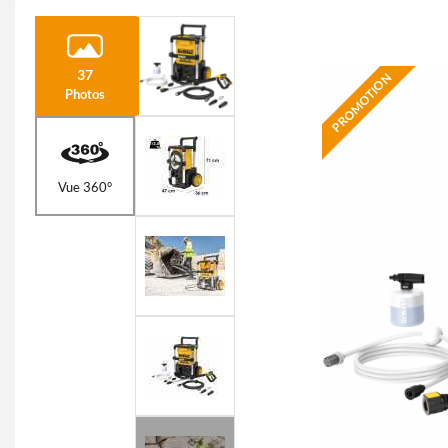
37
PROMOTION
Photos
Vue 360°