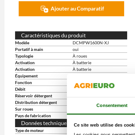
Ajouter au Comparatif
Caractéristiques du produit
Modèle
DCMPW1600N-XJ
Portatif à main
oui
Typologie
À roues
Activation
À batterie
Activation
À batterie
Équipement
Sans batterie ni chargeur
Fonction
À eau froide
Débit
5.5 L/min
Réservoir détergent
600 ml
Distribution détergent
à haute pression
Consentement
Sur roues
oui
Pays de fabrication
Chine
Données techniques du moteur
Ce site web utilise des cook
Type de moteur
À batterie
Les cookies nous permettent d