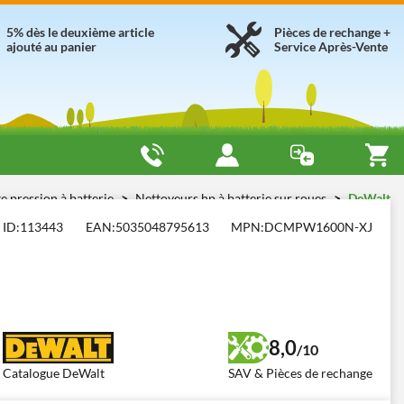
5% dès le deuxième article
Pièces de rechange +
ajouté au panier
Service Après-Vente
e pression à batterie
Nettoyeurs hp à batterie sur roues
DeWalt
ID:
113443
EAN:
5035048795613
MPN:
DCMPW1600N-XJ
8,0
/10
Catalogue DeWalt
SAV & Pièces de rechange