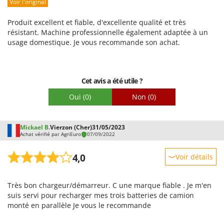
Voir l'original
Prestations
Stiga
Facilité d'utilisation
Stocker
Produit excellent et fiable, d'excellente qualité et très
Qualité / Prix
résistant. Machine professionnelle également adaptée à un
Sunseeker
usage domestique. Je vous recommande son achat.
Facilité de montage
T
Emballage
Tecla
TecnoGen
Cet avis a été utile ?
Tellarini Pompe
Oui
(0)
Non
(0)
Telwin
Tenco
Mickael B.
Vierzon (Cher)
31/05/2023
Achat vérifié par AgriEuro
07/09/2022
Tineco
Titania
4,0
Voir détails
Tornado
Robustesse
Tre Spade
Très bon chargeur/démarreur. C une marque fiable . Je m'en
Prestations
suis servi pour recharger mes trois batteries de camion
Trev - Abrek - TecnoVIR
Facilité d'utilisation
monté en parallèle Je vous le recommande
Trotec
Qualité / Prix