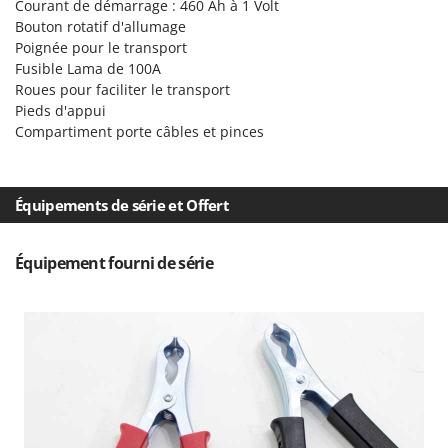
Courant de démarrage : 460 Ah à 1 Volt
Pulvérisateurs
GRIFO
Bouton rotatif d'allumage
Pulvérisateurs portés
GVS
Poignée pour le transport
Fusible Lama de 100A
GYS
R
Roues pour faciliter le transport
Rafraîchisseurs d'air par évaporation
Pieds d'appui
H
Rampes de chargement en aluminium
Compartiment porte câbles et pinces
Hailo
Râpes à fromage électriques
Helvi
Râteaux pour tracteur
Henx
Équipements de série et Offert
Remplisseuses
HiKOKI
Robots nettoyeurs de piscine
Honda
Équipement fourni de série
Robots Tondeuses
I
Rogneuses de souches
Idromatic
Rouleaux pour tracteur
Il-Tec
Imperia
S
Scies à os
Infaco
Scies à Ruban
Intec