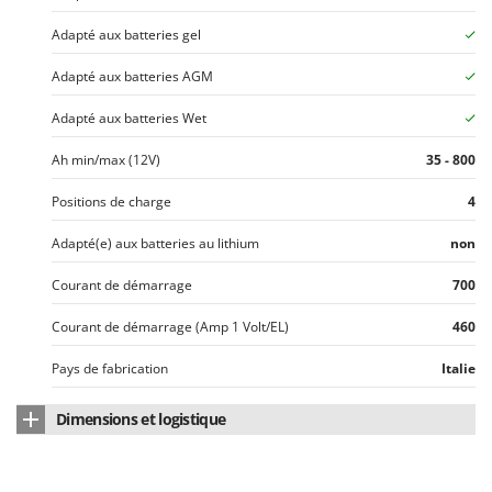
Master
Adapté aux batteries gel
Mastercook
Adapté aux batteries AGM
Masterpro
McCulloch
Adapté aux batteries Wet
MCH
Ah min/max (12V)
35 - 800
Michelin
Positions de charge
4
Mille
Minox
Adapté(e) aux batteries au lithium
non
Mockmill
Courant de démarrage
700
More than chef
Courant de démarrage (Amp 1 Volt/EL)
460
MOSA
Pays de fabrication
Italie
MOVA
Mowox
Dimensions et logistique
MTD
Dimensions du produit cm (L x l x H)
75x47x32cm