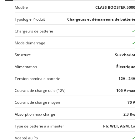
Tondeuses autoportées
Lampacrescia - MGM
Modèle
CLASS BOOSTER 5000
Tondeuses débroussailleuses thermiques
Landxcape
Typologie Produit
Chargeurs et démarreurs de batterie
Trancheuses
LAR Casalinghi
Trancheuses de sol
Chargeurs de batterie
Lavor
Transpalettes
Linea VZ
Mode démarrage
Treuils de débardage
Lisam
Structure
Sur chariot
Tronçonneuses
Lotusgrill
Alimentation
Électrique
V
M
Vêtements de Sécurité
M.A.I.BO.
Tension nominale batterie
12V - 24V
Vibroculteurs à tracteur
Macom
Courant de charge utile (12V)
105 A max
Macte Ovens
Courant de charge moyen
70 A
Makita
Absorption max charge
2.3 Kw
MAMMAMIA
Marcato
Type de batterie à alimenter
Pb: WET, AGM, Ca
Marina Systems
Adapté au Pb