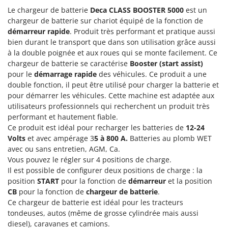
Groupes électrogènes
Le chargeur de batterie
Deca CLASS BOOSTER 5000
est un
E
chargeur de batterie sur chariot équipé de la fonction de
Gyrobroyeurs à lame pour tracteur
EcoFlow
démarreur rapide
. Produit très performant et pratique aussi
Edilmark
bien durant le transport que dans son utilisation grâce aussi
H
Haches - Cognées et Hachettes
à la double poignée et aux roues qui se monte facilement. Ce
Effeuno
chargeur de batterie se caractérise
Booster (start assist)
Hachoirs à viande
Einhell
pour le
démarrage rapide
des véhicules. Ce produit a une
Herses à Dents
Elegen
double fonction, il peut être utilisé pour charger la batterie et
pour démarrer les véhicules. Cette machine est adaptée aux
Herses Rotatives
Energy Gruppi
utilisateurs professionnels qui recherchent un produit très
Enotecnica Pillan
performant et hautement fiable.
L
Lames à neige
Ce produit est idéal pour recharger les batteries de
12-24
Eschenfelder
Volts
et avec ampérage 3
5 à 800 A.
Batteries au plomb WET
Lames niveleuses pour tracteur
EuroMech
avec ou sans entretien, AGM, Ca.
Lave-vitres
Vous pouvez le régler sur 4 positions de charge.
Eurosystems
Il est possible de configurer deux positions de charge : la
Lieuses électriques pour vignes
position
START
pour la fonction de
démarreur
et la position
F
FAC
CB
pour la fonction de
chargeur de batterie
.
M
Machines à pâtes
Ce chargeur de batterie est idéal pour les tracteurs
Fama Industrie
tondeuses, autos (même de grosse cylindrée mais aussi
Machines de nettoyage pour panneaux photovoltaïques et surfaces vitrées
Famag
diesel), caravanes et camions.