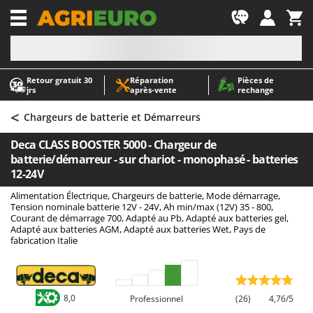
-1
Retour gratuit 30
Réparation
Pièces de
A
A
jrs
après‑vente
rechange
Abris de jardin
ABAC
<
Accessoires pour tracteurs tondeuses autoportés
AgriEuro Premium
Chargeurs de batterie et Démarreurs
Aérateurs Scarificateurs pour gazon
AgriEuro TOP-LINE
Deca CLASS BOOSTER 5000 - Chargeur de
Arracheuses de pommes de terre pour tracteur
AGT
batterie/démarreur - sur chariot - monophasé - batteries
12-24V
Aspirateurs - Balais Électriques
Aima
Alimentation Électrique, Chargeurs de batterie, Mode démarrage,
Aspirateurs à cendres
Airmec
Tension nominale batterie 12V - 24V, Ah min/max (12V) 35 - 800,
Courant de démarrage 700, Adapté au Pb, Adapté aux batteries gel,
Aspirateurs à feuilles sur roues
AL-KO
Adapté aux batteries AGM, Adapté aux batteries Wet, Pays de
Aspirateurs de piscine
ALA 2000
fabrication Italie
Aspirateurs Multifonctions
Alce
Atomiseurs agricoles pour tracteurs
Alpina
8,0
Professionnel
(26)
4,76/5
Atomiseurs pour traitements
Ama