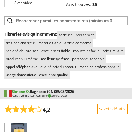
Resto Italia
Avec vidéo
Avis trouvés:
26
Ribimex
Ripartrak
Ritter
Filtrer les avis qui nomment:
serieuse
bon service
River Systems
très bon chargeur
marque fiable
article conforme
Robomow
rapidité de livraison
excellent et fiable
robuste et facile
prix similaire
Rossofuoco
produit en luimême
meilleur système
personnel serviable
Rover Pompe
appel téléphonique
qualité prix du produit
machine professionnelle
Royal Food
usage domestique
excellente qualité
Ryobi
Simone O.
Bagnasco (CN)
09/03/2026
S
Achat vérifié par AgriEuro
26/02/2026
S.T.P.
Santos
4,2
Voir détails
Sbaraglia
Robustesse
Schnitzer
Prestations