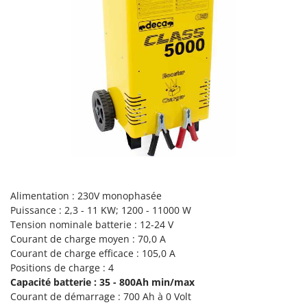
Perches Élagueuses
Francini
Pétrins à Spirale
G
Piscines
G3 Ferrari
Planteuses de pommes de terre pour tracteur
Gardena
Plateaux de coupe pour tracteur
Garofalo
Plumeuses
GeoTech
Pompes d'irrigation à tracteur
GeoTech Pro
Pompes de transfert
Gierre
Pompes immergées électriques
Ginko - MGM
Postes à souder
Gipeco
Alimentation : 230V monophasée
Poussoirs à saucisse
Puissance : 2,3 - 11 KW; 1200 - 11000 W
Girmi
Tension nominale batterie : 12-24 V
Power Stations - Batteries - Centrales électriques portables
GRAEF
Courant de charge moyen : 70,0 A
Presses à pellets
Courant de charge efficace : 105,0 A
Gre
Positions de charge : 4
Pressoirs à fruits
GreenBay
Capacité batterie :
35 - 800Ah min/max
Pressoirs à Raisin
Courant de démarrage : 700 Ah à 0 Volt
Greenworks