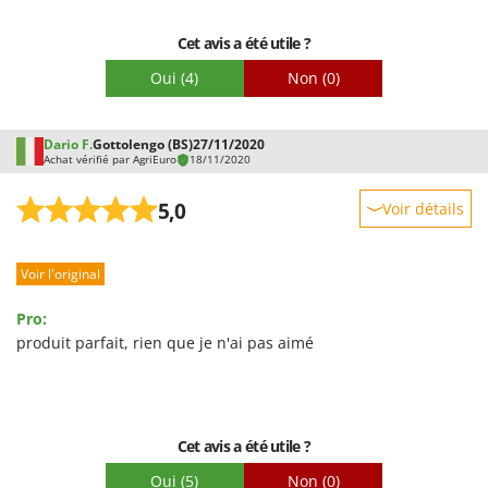
Troy-Bilt
Facilité de montage
Cet avis a été utile ?
Emballage
U
Udor
Oui
(4)
Non
(0)
Unger
Dario F.
Gottolengo (BS)
27/11/2020
V
Achat vérifié par AgriEuro
18/11/2020
Verdemax
Vesco
5,0
Voir détails
Volpi
Robustesse
Voir l'original
Prestations
W
Waldner
Facilité d'utilisation
Pro:
Weber
Qualité / Prix
produit parfait, rien que je n'ai pas aimé
WIDU
Facilité de montage
Wiper EcoRobot
Emballage
Wolf Garten
Cet avis a été utile ?
Wortex
Oui
(5)
Non
(0)