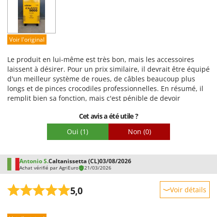
Seven Italy
Facilité d'utilisation
Shark
Qualité / Prix
Silky
Facilité de montage
Voir l'original
Simatech
Emballage
Le produit en lui-même est très bon, mais les accessoires
Sirman
laissent à désirer. Pour un prix similaire, il devrait être équipé
Skil
d'un meilleur système de roues, de câbles beaucoup plus
longs et de pinces crocodiles professionnelles. En résumé, il
Smartwood
remplit bien sa fonction, mais c'est pénible de devoir
Smeg
dépenser plus d'argent et de temps pour l'adapter à l'usage
Cet avis a été utile ?
prévu.
Snapper
Oui
(1)
Non
(0)
Solidur
Spice Electronics
Antonio S.
Caltanissetta (CL)
03/08/2026
Spiralmac
Achat vérifié par AgriEuro
21/03/2026
Spring Protezione
5,0
Voir détails
Spyro
Robustesse
Stanley