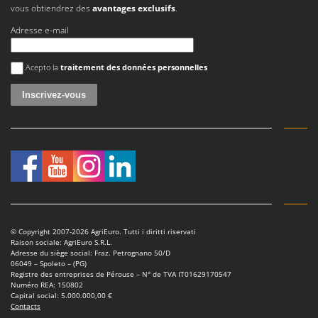
vous obtiendrez des
avantages exclusifs
.
Adresse e-mail
Une erreur est survenue
Acepto la
traitement des données personnelles
© Copyright 2007-2026 AgriEuro. Tutti i diritti riservati
Raison sociale: AgriEuro S.R.L.
Adresse du siège social: Fraz. Petrognano 50/D
06049 – Spoleto – (PG)
Registre des entreprises de Pérouse – N° de TVA IT01629170547
Numéro REA: 150802
Capital social: 5.000.000,00 €
Contacts