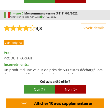
Worx
Y
Simone C.
Monsummano terme (PT)
11/02/2022
Yard Force
Achat vérifié par AgriEuro
01/02/2022
Z
4,3
Voir détails
Zanon
Robustesse
Zephir
Voir l'original
Prestations
ZGrills
Facilité d'utilisation
Zodiac
Pro:
Qualité / Prix
PRODUIT PARFAIT.
Zomax
Inconvénients:
Facilité de montage
Un produit d'une valeur de près de 500 euros déchargé lors
Emballage
d'une pause déjeuner devant la porte de l'entreprise sur une
route provinciale ! Sans aucun appel téléphonique ni
Cet avis a été utile ?
avertissement du chauffeur.
Oui
(1)
Non
(0)
Afficher 10 avis supplémentaires