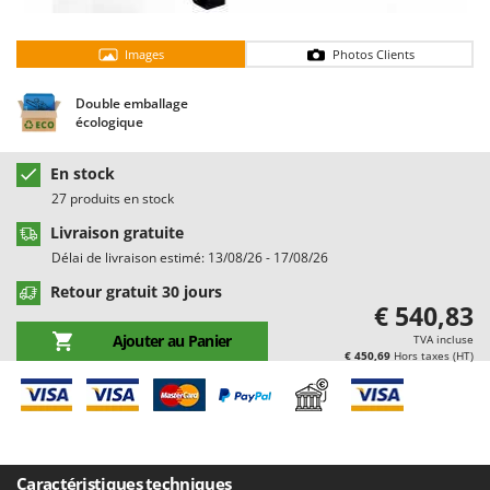
Chaudrons électriques pour polenta
Barbieri
Cisailles à gazon à batterie
Batavia
Images
Photos Clients
Cisailles taille-haies manuelles
Benassi
Double emballage
Climatiseurs
Beper
écologique
Compresseurs d'air électriques
Berkel
En stock
Compresseurs pour la récolte des olives et la taille
Bernardi
27 produits en stock
Coupe-bordures - Trimmers
Bertolini Pumps
Livraison gratuite
Coupe-branches
Besser Vacuum
Délai de livraison estimé: 13/08/26 - 17/08/26
Couveuses à œufs
Bestway
Retour gratuit 30 jours
Cultivateurs Tiller à ressorts - Extirpateurs
€ 540,83
Beta tools
Ajouter au Panier
TVA incluse
Bissell
D
€ 450,69
Hors taxes (HT)
Débroussailleuses
Black & Decker
Décompacteurs agricoles
BlackStone
Découpeurs plasma
Blue Bird
Déplaqueuses de gazon
Bomet
Caractéristiques techniques