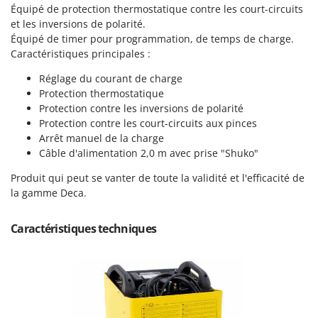
Machines pour la transformation des fruits
Équipé de protection thermostatique contre les court-circuits
Famur
et les inversions de polarité.
Machines sous vide
FARMER
Équipé de timer pour programmation, de temps de charge.
Motobineuses
FBC
Caractéristiques principales :
Motoculteurs
Ferrari Group
Réglage du courant de charge
Motofaucheuses
Protection thermostatique
Ferroni
Protection contre les inversions de polarité
Motopompes pour irrigation
Ferrua
Protection contre les court-circuits aux pinces
Moulins à céréales électriques
Arrêt manuel de la charge
FIAC
Câble d'alimentation 2,0 m avec prise "Shuko"
Moulins à farine
FIEM
Produit qui peut se vanter de toute la validité et l'efficacité de
Fimar
N
la gamme Deca.
Nettoyeurs et Balais à vapeur
FINI
Nettoyeurs haute pression
Fiorentini
Caractéristiques techniques
Nettoyeurs tapis, moquettes et tapisseries
Fiskars
Flymo
P
Peignes vibreurs et Secoueurs à olives
Fontana Forni
Pelles rétros pour tracteur
Forest Master